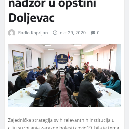
nadzor u opštini
Doljevac
Radio Koprijan
окт 29, 2020
0
Zajednička strategija svih relevantnih institucija u
cilju suzbijanja zarazne bolesti covid19, bila je tema