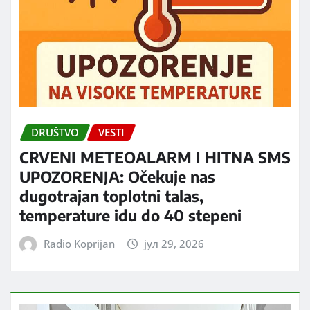
DRUŠTVO
VESTI
CRVENI METEOALARM I HITNA SMS
UPOZORENJA: Očekuje nas
dugotrajan toplotni talas,
temperature idu do 40 stepeni
Radio Koprijan
јул 29, 2026