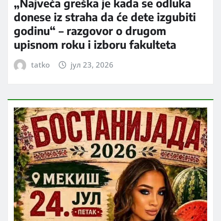
„Najveća greška je kada se odluka
donese iz straha da će dete izgubiti
godinu“ – razgovor o drugom
upisnom roku i izboru fakulteta
tatko
јул 23, 2026