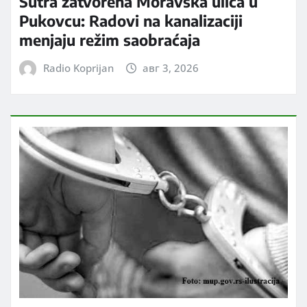
Sutra zatvorena Moravska ulica u
Pukovcu: Radovi na kanalizaciji
menjaju režim saobraćaja
Radio Koprijan
авг 3, 2026