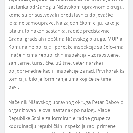
sastanka održanog u Nišavskom upravnom okrugu,
kome su prisustvovali i predstavnici doljevačke
lokalne samouprave. Na zajedničkom cilju, kako je
istaknuto nakon sastanka, radiće predstavnici
Grada, gradskih i opština Nišavskog okruga, MUP-a,
Komunalne policije i poreske inspekcije sa šefovima
i načelnicima republičkih inspekcija – zdravstvene,
sanitarne, turističke, tržišne, veterinarske i
polјoprivredne kao i i inspekcije za rad. Prvi korak ka
tom cilju bilo je formiranje tima koji će se time
baviti.
Načelnik Nišavskog upravnog okruga Petar Babović
organizovao je ovaj sastanak po nalogu Vlade
Republike Srbije za formiranje radne grupe za
koordinaciju republičkih inspekcija radi primene