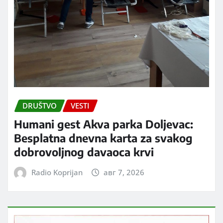
DRUŠTVO
VESTI
Humani gest Akva parka Doljevac:
Besplatna dnevna karta za svakog
dobrovoljnog davaoca krvi
Radio Koprijan
авг 7, 2026