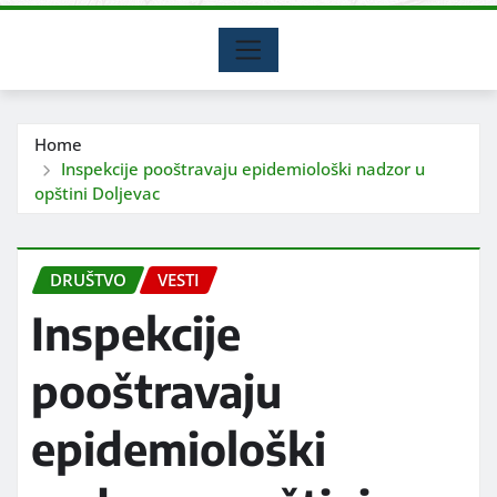
Home
Inspekcije pooštravaju epidemiološki nadzor u
opštini Doljevac
DRUŠTVO
VESTI
Inspekcije
pooštravaju
epidemiološki