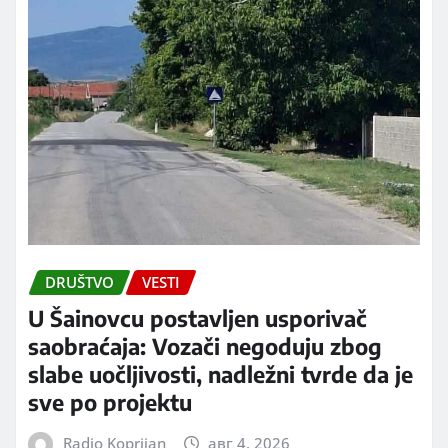
DRUŠTVO
VESTI
U Šainovcu postavljen usporivač
saobraćaja: Vozači negoduju zbog
slabe uočljivosti, nadležni tvrde da je
sve po projektu
Radio Koprijan
авг 4, 2026