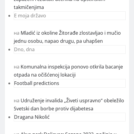
takmičenjima
E moja državo
на
Mladić iz okoline Žitorađe zlostavljao i mučio
jednu osobu, napao drugu, pa uhapšen
Dno, dna
на
Komunalna inspekcija ponovo otkrila bacanje
otpada na očišćenoj lokaciji
Football predictions
на
Udruženje invalida „Živeti uspravno“ obeležilo
Svetski dan borbe protiv dijabetesa
Dragana Nikolić