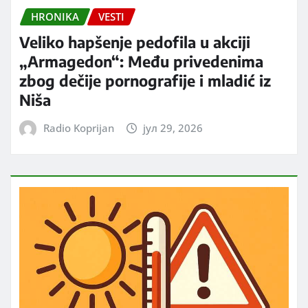
HRONIKA
VESTI
Veliko hapšenje pedofila u akciji
„Armagedon“: Među privedenima
zbog dečije pornografije i mladić iz
Niša
Radio Koprijan
јул 29, 2026