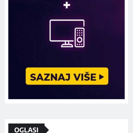
Marketing telefon 062 463 002
OGLASI
Od sada mali oglasi i na sajtu