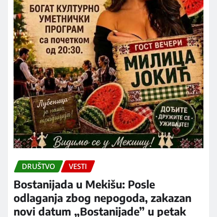
DRUŠTVO
VESTI
Bostanijada u Mekišu: Posle
odlaganja zbog nepogoda, zakazan
novi datum „Bostanijade” u petak