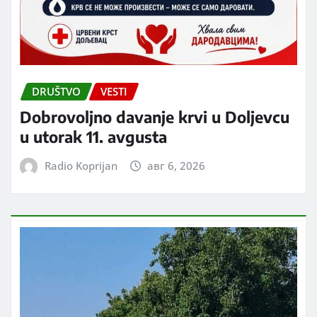
DRUŠTVO
VESTI
Dobrovoljno davanje krvi u Doljevcu
u utorak 11. avgusta
Radio Koprijan
авг 6, 2026