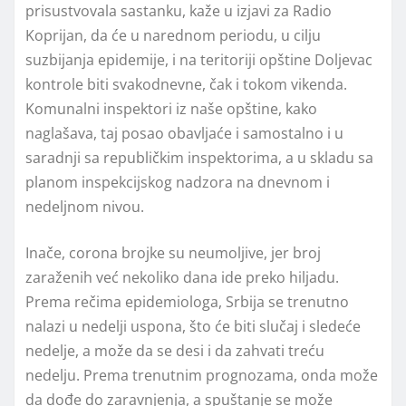
prisustvovala sastanku, kaže u izjavi za Radio
Koprijan, da će u narednom periodu, u cilju
suzbijanja epidemije, i na teritoriji opštine Doljevac
kontrole biti svakodnevne, čak i tokom vikenda.
Komunalni inspektori iz naše opštine, kako
naglašava, taj posao obavljaće i samostalno i u
saradnji sa republičkim inspektorima, a u skladu sa
planom inspekcijskog nadzora na dnevnom i
nedeljnom nivou.
Inače, corona brojke su neumoljive, jer broj
zaraženih već nekoliko dana ide preko hiljadu.
Prema rečima epidemiologa, Srbija se trenutno
nalazi u nedelјi uspona, što će biti slučaj i sledeće
nedelјe, a može da se desi i da zahvati treću
nedelјu. Prema trenutnim prognozama, onda može
da dođe do zaravnjenja, a spuštanje se može