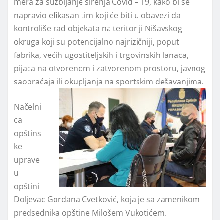
mera za suzbijanje širenja Covid – 19, kako bi se
napravio efikasan tim koji će biti u obavezi da
kontroliše rad objekata na teritoriji Nišavskog
okruga koji su potencijalno najrizičniji, poput
fabrika, većih ugostitelјskih i trgovinskih lanaca,
pijaca na otvorenom i zatvorenom prostoru, javnog
saobraćaja ili okupljanja na sportskim dešavanjima.
Načelni
ca
opštins
ke
uprave
u
opštini
Doljevac Gordana Cvetković, koja je sa zamenikom
predsednika opštine Milošem Vukotićem,