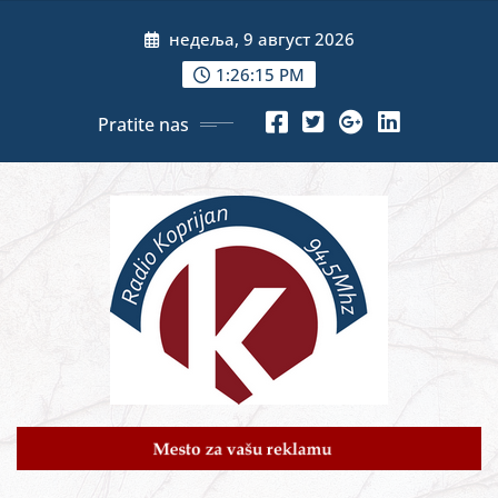
Skip
недеља, 9 август 2026
to
content
1:26:17 PM
Pratite nas