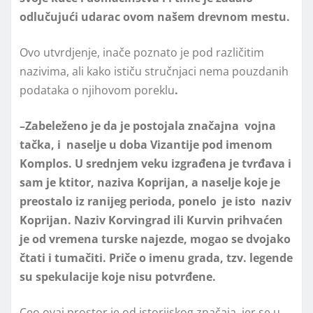
odlučujući udarac ovom našem drevnom mestu.
Ovo utvrdjenje, inače poznato je pod različitim
nazivima, ali kako ističu stručnjaci nema pouzdanih
podataka o njihovom poreklu
.
–Zabeleženo je da je postojala značajna vojna
tačka, i naselje u doba Vizantije pod imenom
Komplos. U srednjem veku izgrađena je tvrđava i
sam je ktitor, naziva Koprijan, a naselje koje je
preostalo iz ranijeg perioda, ponelo je isto naziv
Koprijan. Naziv Korvingrad ili Kurvin prihvaćen
je od vremena turske najezde, mogao se dvojako
čtati i tumačiti. Priče o imenu grada, tzv. legende
su spekulacije koje nisu potvrđene.
Ceo ovaj prostor je od istorijskog značaja, jer se u