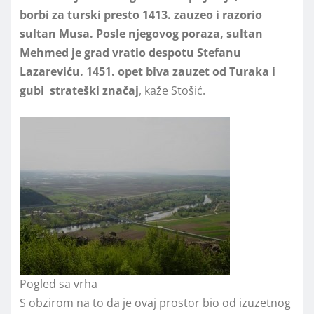
borbi za turski presto 1413. zauzeo i razorio
sultan Musa. Posle njegovog poraza, sultan
Mehmed je grad vratio despotu Stefanu
Lazareviću. 1451. opet biva zauzet od Turaka i
gubi strateški značaj
, kaže Stošić.
Pogled sa vrha
S obzirom na to da je ovaj prostor bio od izuzetnog