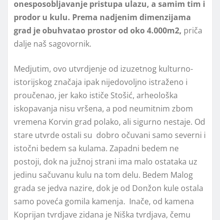
onesposobljavanje pristupa ulazu, a samim tim i
prodor u kulu. Prema nadjenim dimenzijama
grad je obuhvatao prostor od oko 4.000m2,
priča
dalje naš sagovornik.
Medjutim, ovo utvrdjenje od izuzetnog kulturno-
istorijskog značaja ipak nijedovoljno istraženo i
proučenao, jer kako ističe Stošić, arheološka
iskopavanja nisu vršena, a pod neumitnim zbom
vremena Korvin grad polako, ali sigurno nestaje. Od
stare utvrde ostali su dobro očuvani samo severni i
istočni bedem sa kulama. Zapadni bedem ne
postoji, dok na južnoj strani ima malo ostataka uz
jedinu sačuvanu kulu na tom delu. Bedem Malog
grada se jedva nazire, dok je od Donžon kule ostala
samo poveća gomila kamenja. Inače, od kamena
Koprijan tvrdjave zidana je Niška tvrdjava, čemu