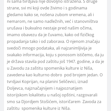
ni sama tvrdjava nije dovoljno istražena. S druge
strane, svi mi koji ovde živimo i s godinama
gledamo kako se, nošena zubom vremena, ali i
nemarom, ne samo nadležnih, već i stanovništva
urušava i bukvalno nestaje pred našim očima,
imamo obavezu da je čuvamo, kako od fizičkog
propadanja tako i od zaborava. O njenom značaju
svedoči mnogo podataka, ali najzanimljivija je
svakako informacija, koju s ponosom ističemo, da ju
je država stavila pod zaštitu još 1947. godine, a da je
u Zavodu za zaštitu spomenika kulture iz Niša,
zavedena kao kulturno dobro pod brojem jedan. O
tvrdjavi Koprijan, na planini Seličevici, iznad
Doljevca, najznačajnijem i najpoznatijem
istorijskom lokalitetu u našoj opštini, razgovarali
smo sa Djordjem Stošićem, istoričarem Zavoda za
zaštitu spomenika kulture iz Niša.