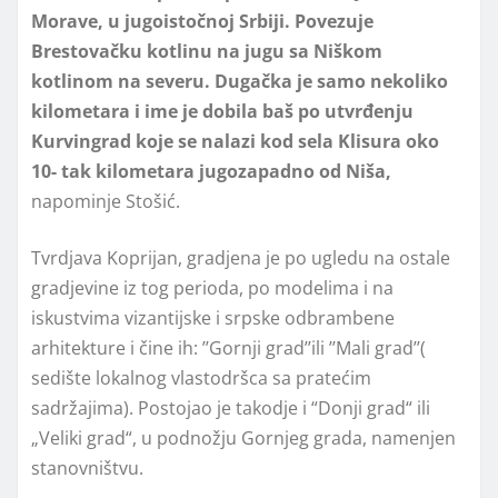
Morave, u jugoistočnoj Srbiji. Povezuje
Brestovačku kotlinu na jugu sa Niškom
kotlinom na severu. Dugačka je samo nekoliko
kilometara i ime je dobila baš po utvrđenju
Kurvingrad koje se nalazi kod sela Klisura oko
10- tak kilometara jugozapadno od Niša,
napominje Stošić.
Tvrdjava Koprijan, gradjena je po ugledu na ostale
gradjevine iz tog perioda, po modelima i na
iskustvima vizantijske i srpske odbrambene
arhitekture i čine ih: ’’Gornji grad’’ili ’’Mali grad’’(
sedište lokalnog vlastodršca sa pratećim
sadržajima). Postojao je takodje i “Donji grad“ ili
„Veliki grad“, u podnožju Gornjeg grada, namenjen
stanovništvu.