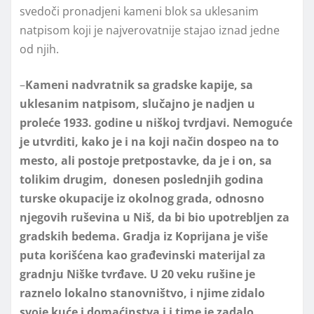
svedoči pronadjeni kameni blok sa uklesanim
natpisom koji je najverovatnije stajao iznad jedne
od njih.
–
Kameni nadvratnik sa gradske kapije, sa
uklesanim natpisom, slučajno je nadjen u
proleće 1933. godine u niškoj tvrdjavi. Nemoguće
je utvrditi, kako je i na koji način dospeo na to
mesto, ali postoje pretpostavke, da je i on, sa
tolikim drugim, donesen poslednjih godina
turske okupacije iz okolnog grada, odnosno
njegovih ruševina u Niš, da bi bio upotrebljen za
gradskih bedema. Gradja iz Koprijana je više
puta korišćena kao građevinski materijal za
gradnju Niške tvrđave. U 20 veku rušine je
raznelo lokalno stanovništvo, i njime zidalo
svoje kuće i domaćinstva i i time je zadalo