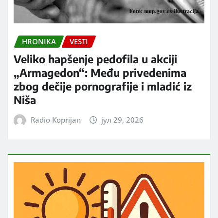
HRONIKA
VESTI
Veliko hapšenje pedofila u akciji
„Armagedon“: Među privedenima
zbog dečije pornografije i mladić iz
Niša
Radio Koprijan
јул 29, 2026