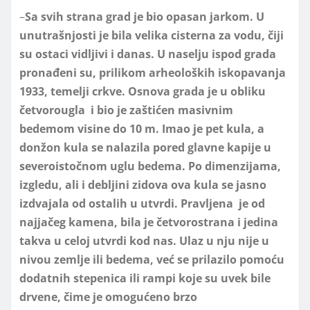
–
Sa svih strana grad je bio opasan jarkom. U
unutrašnjosti je bila velika cisterna za vodu, čiji
su ostaci vidljivi i danas. U naselju ispod grada
pronađeni su, prilikom arheoloških iskopavanja
1933, temelji crkve. Osnova grada je u obliku
četvorougla i bio je zaštićen masivnim
bedemom visine do 10 m. Imao je pet kula, a
donžon kula se nalazila pored glavne kapije u
severoistočnom uglu bedema. Po dimenzijama,
izgledu, ali i debljini zidova ova kula se jasno
izdvajala od ostalih u utvrdi. Pravljena je od
najjačeg kamena, bila je četvorostrana i jedina
takva u celoj utvrdi kod nas. Ulaz u nju nije u
nivou zemlje ili bedema, već se prilazilo pomoću
dodatnih stepenica ili rampi koje su uvek bile
drvene, čime je omogućeno brzo