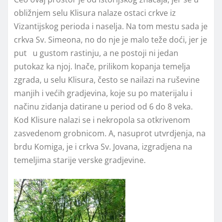
obližnjem selu Klisura nalaze ostaci crkve iz
Vizantijskog perioda i naselja. Na tom mestu sada je
crkva Sv. Simeona, no do nje je malo teže doći, jer je
put u gustom rastinju, a ne postoji ni jedan
putokaz ka njoj. Inače, prilikom kopanja temelja
zgrada, u selu Klisura, često se nailazi na ruševine
manjih i većih gradjevina, koje su po materijalu i
načinu zidanja datirane u period od 6 do 8 veka.
Kod Klisure nalazi se i nekropola sa otkrivenom
zasvedenom grobnicom. A, nasuprot utvrdjenja, na
brdu Komiga, je i crkva Sv. Jovana, izgradjena na
temeljima starije verske gradjevine.