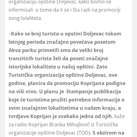
organizaciju opštine Doljevac, kako bismo se
informisali o tome da li se i šta radi na promociji
ovog lolaliteta.
–
Kako se broj turista u opstini Doljevac tokom
letnjeg perioda značajno povećava posetom
Akva parku primetili smo da veliki broj
tranzitnih turista želi da poseti značajne
istorijske lokalitete u našoj opštini. Zato
Turistička organizacija opštine Doljevac, ove
godine, planira da promociju Koprijana podigne
na viši nivo. U planu je štampanje publikacija
koje će turistima pružiti potrebne informacije o
svim značajnim lokalitetima u našem kraju, a
tvrdjava Koprijan je svakako jedna od njih
, kaže
za radio Koprijan Branka Mihajlović iz Turističke
organizacije opštine Doljevac (TOD).
S obzirom na