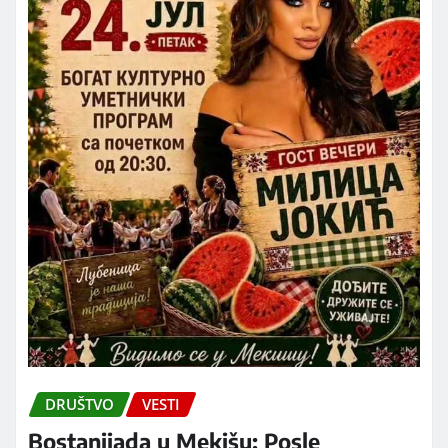
DRUŠTVO
VESTI
Bostanijada u Mekišu: Posle