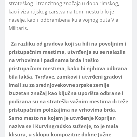
strateškog i tranzitnog značaja u doba rimskog,
kao i vizantijskog carstva na tom mestu bilo je
naselje, kao i odbrambena kula vojnog puta Via
Militaris.
–
Za razliku od gradova koji su bili na povoljnim i
pristupačnim mestima, utvrđenja su se nalazila
na vrhovima i padinama brda i teško
pristupačnim mestima, kako bi njihova odbrana
bila lakša. Tvrđave, zamkovi i utvrđeni gradovi
imali su za srednjovekovne srpske zemlje
izuzetan značaj kao ključna uporišta odbrane i
podizana su na strateški važnim mestima ili teže
pristupačnim položajima na vrhovima brda.
Samo mesto na kojem je utvrđenje Koprijan
naziva se i Kurvingradsko suženje, to je mala
klisura, u sklopu kompozitne doline Južne