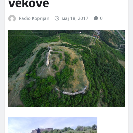
vekove
Radio Koprijan
мај 18, 2017
0