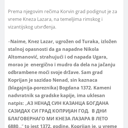
Prema njegovim rečima Korvin grad podignut je za
vreme Kneza Lazara, na temeljima rimskog i
vizantijskog utvrđenja.
–
Naime, Knez Lazar, ugrožen od Turaka, izložen
stalnoj opasnosti da ga napadne Nikola
Altomanović, strahujući i od napada Ugara,
morao je energično i mudro da dela na jačanju
odbrambene moći svoje države. Sam grad
Koprijan je sazidao Nenad, sin kaznaca
(blagajnija-poreznika) Bogdana 1372. Kameni
nadvratnik sa gradske kapije, ima uklesan
natpis:
„
АЗ НЕНАД СИН КАЗАНЦА БОГДАНА
САЗИДАХ СИ ГРАД КОПРИЈАН ГОД. В ДНИ
БЛАГОВЕРНАГО МИ КНЕЗА ЛАЗАРА В ЛЕТО
6880
…”
to jest 1372. godine. Koprijan je, u vreme