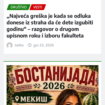
DRUŠTVO
VESTI
„Najveća greška je kada se odluka
donese iz straha da će dete izgubiti
godinu“ – razgovor o drugom
upisnom roku i izboru fakulteta
tatko
јул 23, 2026