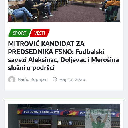
SPORT
VESTI
MITROVIĆ KANDIDAT ZA
PREDSEDNIKA FSNO: Fudbalski
savezi Aleksinac, Doljevac i Merošina
složni u podršci
Radio Koprijan
мај 13, 2026