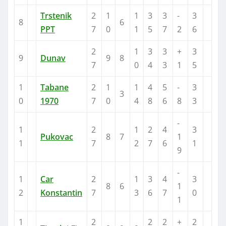
Trstenik
2
1
1
3
3
-
3
8
6
PPT
7
0
1
5
7
2
6
2
1
3
3
+
3
9
Dunav
9
8
7
0
4
3
1
5
1
Tabane
2
1
1
4
5
-
3
3
0
1970
7
0
4
8
6
8
3
-
1
2
1
2
4
3
Pukovac
8
7
1
1
7
2
7
6
1
9
-
1
Car
2
1
3
4
3
8
6
1
2
Konstantin
7
3
6
7
0
1
1
2
2
2
+
2