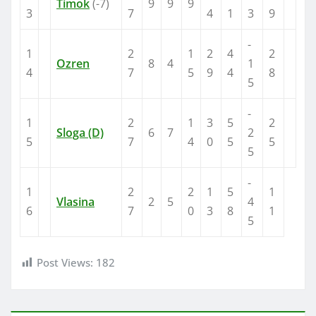
Timok
(-7)
9
9
9
3
7
4
1
3
9
-
1
2
1
2
4
2
Ozren
8
4
1
4
7
5
9
4
8
5
-
1
2
1
3
5
2
Sloga (D)
6
7
2
5
7
4
0
5
5
5
-
1
2
2
1
5
1
Vlasina
2
5
4
6
7
0
3
8
1
5
Post Views:
182