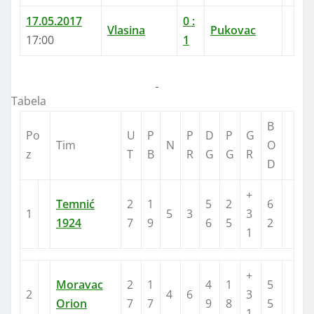
17.05.2017
0
:
Vlasina
Pukovac
17:00
1
Tabela
B
Po
U
P
P
D
P
G
Tim
N
O
z
T
B
R
G
G
R
D
+
Temnić
2
1
5
2
6
1
5
3
3
1924
7
9
6
5
2
1
+
Moravac
2
1
4
1
5
2
4
6
3
Orion
7
7
9
8
5
1