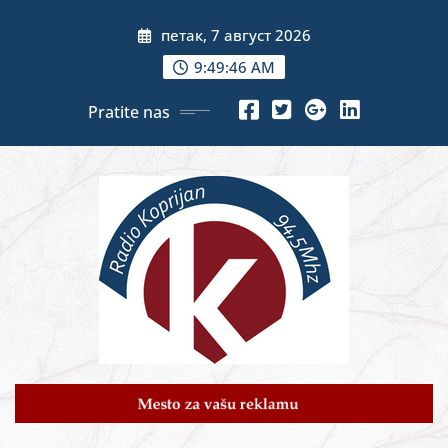
Skip
петак, 7 август 2026
to
content
9:49:47 AM
Pratite nas