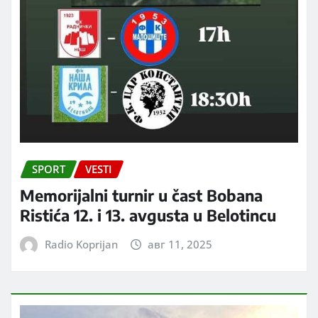
SPORT
VESTI
Memorijalni turnir u čast Bobana
Ristića 12. i 13. avgusta u Belotincu
Radio Koprijan
авг 11, 2025