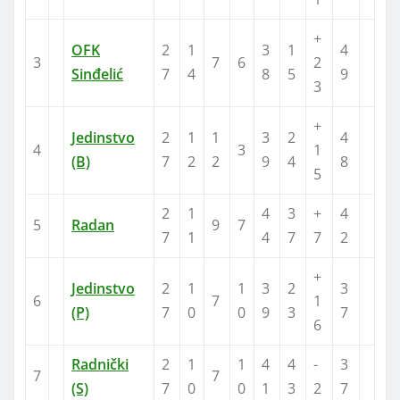
+
OFK
2
1
3
1
4
3
7
6
2
Sinđelić
7
4
8
5
9
3
+
Jedinstvo
2
1
1
3
2
4
4
3
1
(B)
7
2
2
9
4
8
5
2
1
4
3
+
4
5
Radan
9
7
7
1
4
7
7
2
+
Jedinstvo
2
1
1
3
2
3
6
7
1
(P)
7
0
0
9
3
7
6
Radnički
2
1
1
4
4
-
3
7
7
(S)
7
0
0
1
3
2
7