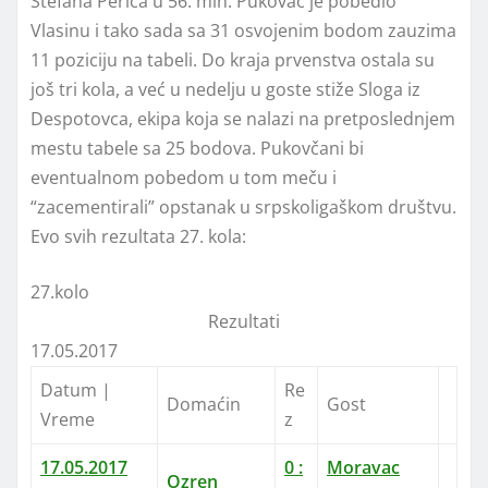
Stefana Perića u 56. min. Pukovac je pobedio
Vlasinu i tako sada sa 31 osvojenim bodom zauzima
11 poziciju na tabeli. Do kraja prvenstva ostala su
još tri kola, a već u nedelju u goste stiže Sloga iz
Despotovca, ekipa koja se nalazi na pretposlednjem
mestu tabele sa 25 bodova. Pukovčani bi
eventualnom pobedom u tom meču i
“zacementirali” opstanak u srpskoligaškom društvu.
Evo svih rezultata 27. kola:
27.kolo
Rezultati
17.05.2017
Datum |
Re
Domaćin
Gost
Vreme
z
17.05.2017
0
:
Moravac
Ozren