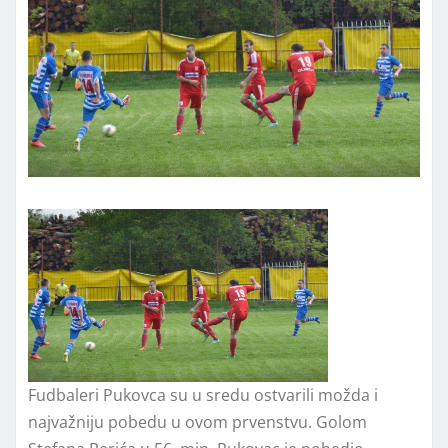
Fudbaleri Pukovca su u sredu ostvarili možda i
najvažniju pobedu u ovom prvenstvu. Golom