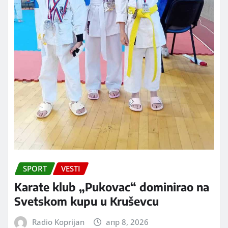
SPORT
VESTI
Karate klub „Pukovac“ dominirao na
Svetskom kupu u Kruševcu
Radio Koprijan
апр 8, 2026