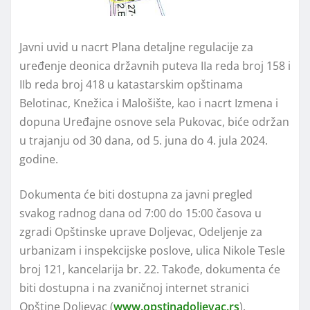
Javni uvid u nacrt Plana detaljne regulacije za
uređenje deonica državnih puteva IIa reda broj 158 i
IIb reda broj 418 u katastarskim opštinama
Belotinac, Knežica i Malošište, kao i nacrt Izmena i
dopuna Uređajne osnove sela Pukovac, biće održan
u trajanju od 30 dana, od 5. juna do 4. jula 2024.
godine.
Dokumenta će biti dostupna za javni pregled
svakog radnog dana od 7:00 do 15:00 časova u
zgradi Opštinske uprave Doljevac, Odeljenje za
urbanizam i inspekcijske poslove, ulica Nikole Tesle
broj 121, kancelarija br. 22. Takođe, dokumenta će
biti dostupna i na zvaničnoj internet stranici
Opštine Doljevac (
www.opstinadoljevac.rs
).