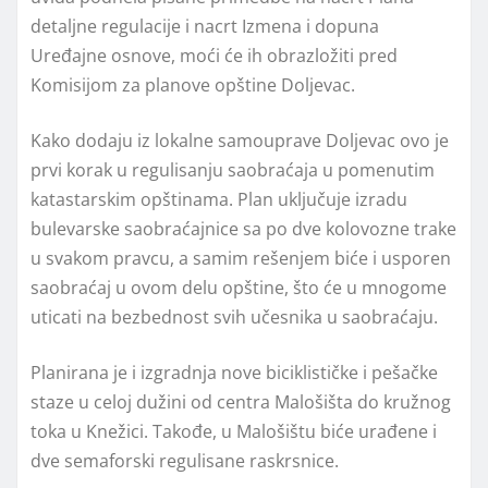
detaljne regulacije i nacrt Izmena i dopuna
Uređajne osnove, moći će ih obrazložiti pred
Komisijom za planove opštine Doljevac.
Kako dodaju iz lokalne samouprave Doljevac ovo je
prvi korak u regulisanju saobraćaja u pomenutim
katastarskim opštinama. Plan uključuje izradu
bulevarske saobraćajnice sa po dve kolovozne trake
u svakom pravcu, a samim rešenjem biće i usporen
saobraćaj u ovom delu opštine, što će u mnogome
uticati na bezbednost svih učesnika u saobraćaju.
Planirana je i izgradnja nove biciklističke i pešačke
staze u celoj dužini od centra Malošišta do kružnog
toka u Knežici. Takođe, u Malošištu biće urađene i
dve semaforski regulisane raskrsnice.