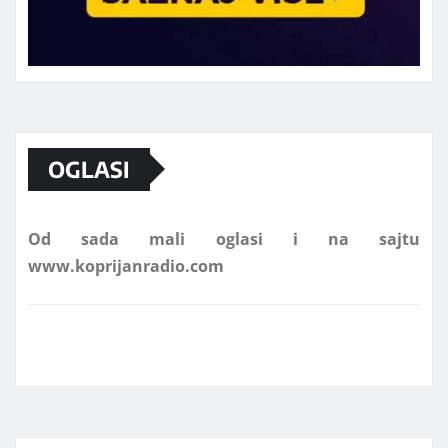
Marketing telefon 062 463 002
OGLASI
Od sada mali oglasi i na sajtu
www.koprijanradio.com