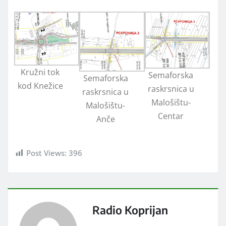
Kružni tok
Semaforska
Semaforska
kod Knežice
raskrsnica u
raskrsnica u
Malošištu-
Malošištu-
Centar
Anče
Post Views:
396
Radio Koprijan