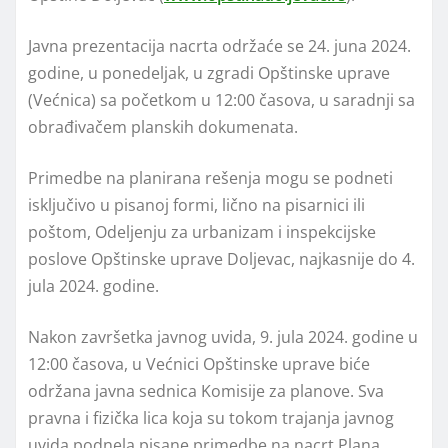
Javna prezentacija nacrta održaće se 24. juna 2024.
godine, u ponedeljak, u zgradi Opštinske uprave
(Većnica) sa početkom u 12:00 časova, u saradnji sa
obrađivačem planskih dokumenata.
Primedbe na planirana rešenja mogu se podneti
isključivo u pisanoj formi, lično na pisarnici ili
poštom, Odeljenju za urbanizam i inspekcijske
poslove Opštinske uprave Doljevac, najkasnije do 4.
jula 2024. godine.
Nakon završetka javnog uvida, 9. jula 2024. godine u
12:00 časova, u Većnici Opštinske uprave biće
održana javna sednica Komisije za planove. Sva
pravna i fizička lica koja su tokom trajanja javnog
uvida podnela pisane primedbe na nacrt Plana