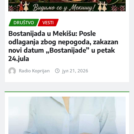
DRUŠTVO
VESTI
Bostanijada u Mekišu: Posle
odlaganja zbog nepogoda, zakazan
novi datum „Bostanijade” u petak
24.jula
Radio Koprijan
јул 21, 2026