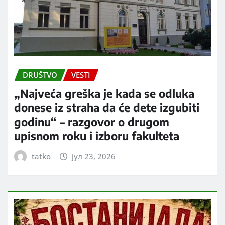
DRUŠTVO
VESTI
„Najveća greška je kada se odluka
donese iz straha da će dete izgubiti
godinu“ – razgovor o drugom
upisnom roku i izboru fakulteta
tatko
јул 23, 2026