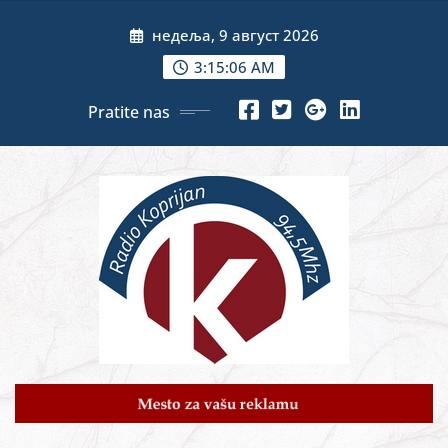
Skip
недеља, 9 август 2026
to
content
3:15:08 AM
Pratite nas