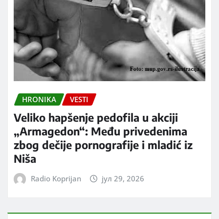
HRONIKA
VESTI
Veliko hapšenje pedofila u akciji
„Armagedon“: Među privedenima
zbog dečije pornografije i mladić iz
Niša
Radio Koprijan
јул 29, 2026