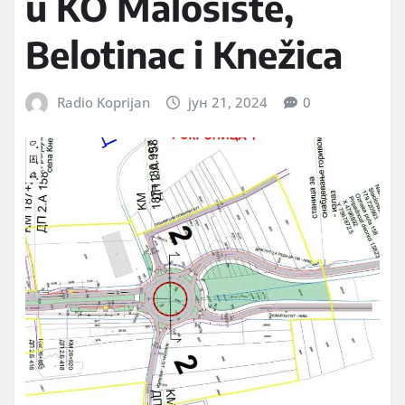
u KO Malošište,
Belotinac i Knežica
Radio Koprijan
јун 21, 2024
0