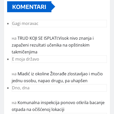
KOMENTARI
Gagi moravac
на
TRUD KOJI SE ISPLATI:Visok nivo znanja i
zapaženi rezultati učenika na opštinskim
takmičenjima
E moja državo
на
Mladić iz okoline Žitorađe zlostavljao i mučio
jednu osobu, napao drugu, pa uhapšen
Dno, dna
на
Komunalna inspekcija ponovo otkrila bacanje
otpada na očišćenoj lokaciji