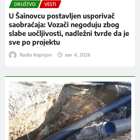
DRUŠTVO
VESTI
U Šainovcu postavljen usporivač
saobraćaja: Vozači negoduju zbog
slabe uočljivosti, nadležni tvrde da je
sve po projektu
Radio Koprijan
авг 4, 2026