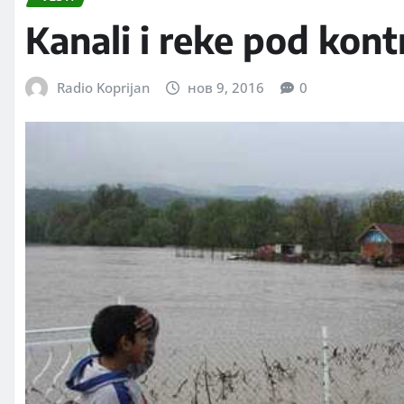
Kanali i reke pod kon
Radio Koprijan
нов 9, 2016
0