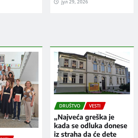
јул 29, 2026
DRUŠTVO
VESTI
„Najveća greška je
kada se odluka donese
iz straha da će dete