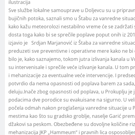
ilustracija
Sve službe lokalne samouprave u Doljevcu su u pripravno
bujičnih potoka, saznali smo u Štabu za vanredne situac
kako kažu meteorolozi nestabilno vreme će se zadržati
dosta toga kako bi se sprečile poplave poput onih iz 
izjavio je Srdjan Marjanović iz Štaba za vanredne situac
preduzeti sve preventivne i operativne mere kako ne bi d
bilo je, kako saznajemo, tokom jutra izlivanja kanala u Vo
su intervenisale i sprečile veće izlivanje kanala. U tom
i mehanizacije za eventualne veće intervencije. I preds
potvrdio da nema opasnosti od poplava barem za sada, 
deluju.Inače zbog opasnosti od poplava, u Prokuplju je 
podacima dve porodice su evakuisane na sigurno. U velik
počela odmah nakon proglašenja vanredne situacije u Pro
mestima kao što su gradsko groblje, naselje Garić prema 
džakovi sa peskom. Obezbeđene su dovoljne količine rizl
mehanizacija JKP „Hammeum“ i pravnih lica osposobljen