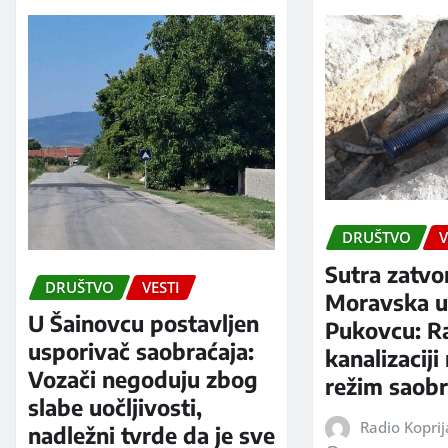
DRUŠTVO
V
Sutra zatvo
DRUŠTVO
VESTI
Moravska ul
U Šainovcu postavljen
Pukovcu: R
usporivač saobraćaja:
kanalizaciji
Vozači negoduju zbog
režim saobr
slabe uočljivosti,
Radio Kopri
nadležni tvrde da je sve