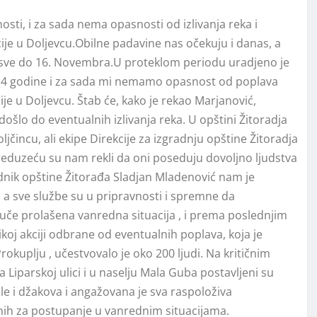
sti, i za sada nema opasnosti od izlivanja reka i
ije u Doljevcu.Obilne padavine nas očekuju i danas, a
 sve do 16. Novembra.U proteklom periodu uradjeno je
2014 godine i za sada mi nemamo opasnost od poplava
ije u Doljevcu. Štab će, kako je rekao Marjanović,
ošlo do eventualnih izlivanja reka. U opštini Žitoradja
ljčincu, ali ekipe Direkcije za izgradnju opštine Žitoradja
 preduzeću su nam rekli da oni poseduju dovoljno ljudstva
ednik opštine Žitorađa Sladjan Mladenović nam je
a sve službe su u pripravnosti i spremne da
juče prolašena vanredna situacija , i prema poslednjim
oj akciji odbrane od eventualnih poplava, koja je
kuplju , učestvovalo je oko 200 ljudi. Na kritičnim
Liparskoj ulici i u naselju Mala Guba postavljeni su
e i džakova i angažovana je sva raspoloživa
ih za postupanje u vanrednim situacijama.