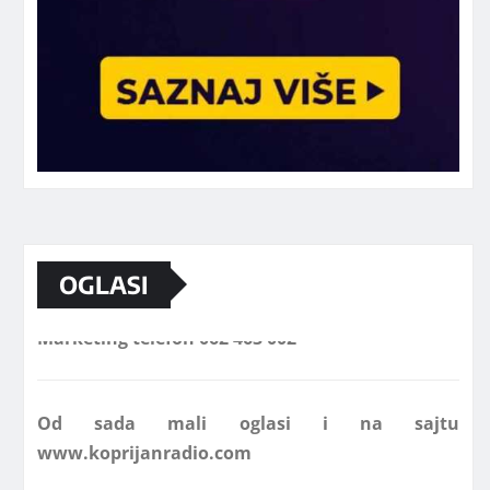
OGLASI
Marketing telefon 062 463 002
Od sada mali oglasi i na sajtu
www.koprijanradio.com