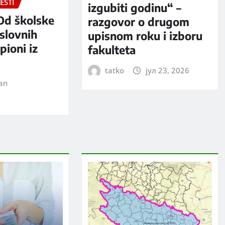
ESTI
izgubiti godinu“ –
Od školske
razgovor o drugom
slovnih
upisnom roku i izboru
pioni iz
fakulteta
tatko
јул 23, 2026
jan