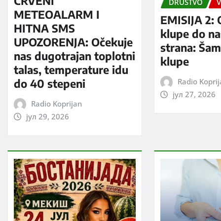
CRVENI
DRUŠTVO
V
METEOALARM I
EMISIJA 2: 
HITNA SMS
klupe do na
UPOZORENJA: Očekuje
strana: Šam
nas dugotrajan toplotni
klupe
talas, temperature idu
Radio Kopri
do 40 stepeni
јул 27, 2026
Radio Koprijan
јул 29, 2026