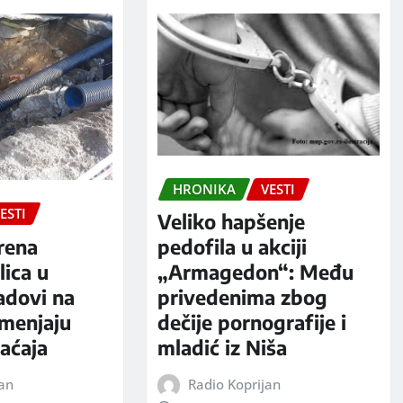
HRONIKA
VESTI
ESTI
Veliko hapšenje
rena
pedofila u akciji
ica u
„Armagedon“: Među
adovi na
privedenima zbog
 menjaju
dečije pornografije i
aćaja
mladić iz Niša
jan
Radio Koprijan