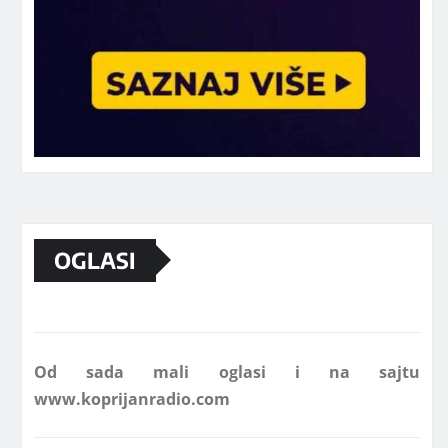
Marketing telefon 062 463 002
OGLASI
Od sada mali oglasi i na sajtu
www.koprijanradio.com