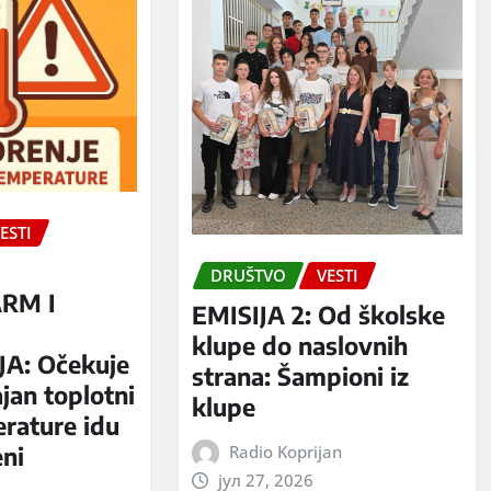
ESTI
DRUŠTVO
VESTI
RM I
EMISIJA 2: Od školske
S
klupe do naslovnih
A: Očekuje
strana: Šampioni iz
jan toplotni
klupe
erature idu
Radio Koprijan
eni
јул 27, 2026