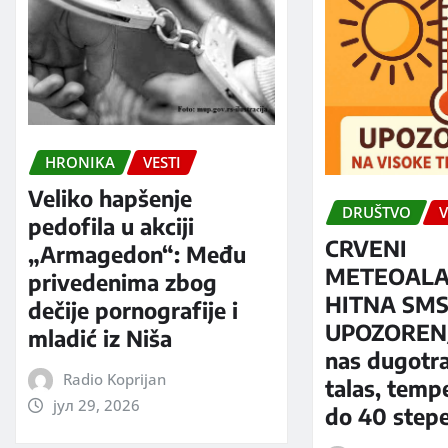
HRONIKA
VESTI
Veliko hapšenje
DRUŠTVO
V
pedofila u akciji
CRVENI
„Armagedon“: Među
METEOALA
privedenima zbog
HITNA SM
dečije pornografije i
UPOZORENJ
mladić iz Niša
nas dugotra
Radio Koprijan
talas, temp
јул 29, 2026
do 40 step