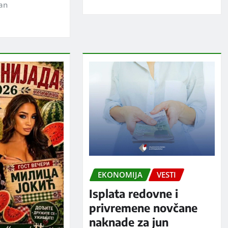
jan
EKONOMIJA
VESTI
Isplata redovne i
privremene novčane
naknade za jun