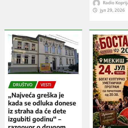
Radio Kopri
јул 29, 2026
DRUŠTVO
VESTI
„Najveća greška je
kada se odluka donese
iz straha da će dete
izgubiti godinu“ –
razgovor o drugom