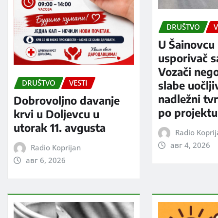
DRUŠTVO
V
U Šainovcu 
usporivač s
Vozači neg
DRUŠTVO
VESTI
slabe uočlji
nadležni tv
Dobrovoljno davanje
po projektu
krvi u Doljevcu u
utorak 11. avgusta
Radio Kopri
авг 4, 2026
Radio Koprijan
авг 6, 2026