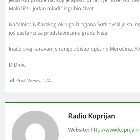
Jedan od problema, koji je apostrofiran, je i loše održ
Malošištu jedan mladić izgubio život.
Načelnica Nišavskog okruga Dragana Sotirovski je sa ins
još sastanci sa predstavnicima grada Niša.
Inače ovaj karavan je ranije obišao opštine Merošina, Ale
D.Dinic
Post Views:
174
Radio Koprijan
Website:
http://www.koprijan