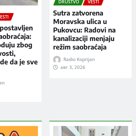
DRUŠTVO
VESTI
Sutra zatvorena
ESTI
Moravska ulica u
postavljen
Pukovcu: Radovi na
aobraćaja:
kanalizaciji menjaju
oduju zbog
režim saobraćaja
vosti,
Radio Koprijan
rde da je sve
авг 3, 2026
jan