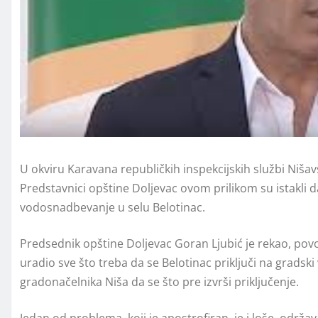
U okviru Karavana republičkih inspekcijskih službi Nišav
Predstavnici opštine Doljevac ovom prilikom su istakli 
vodosnadbevanje u selu Belotinac.
Predsednik opštine Doljevac Goran Ljubić je rekao, p
uradio sve što treba da se Belotinac priključi na gradsk
gradonačelnika Niša da se što pre izvrši priključenje.