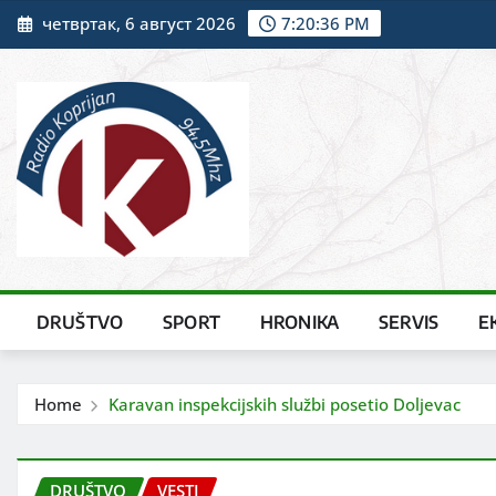
Skip
четвртак, 6 август 2026
7:20:38 PM
to
content
DRUŠTVO
SPORT
HRONIKA
SERVIS
E
Home
Karavan inspekcijskih službi posetio Doljevac
DRUŠTVO
VESTI