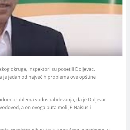
skog okruga, inspektori su posetili Doljevac.
da je jedan od najvećih problema ove opštine
ovodom problema vodosnabdevanja, da je Doljevac
i vodovod, a on ovoga puta moli JP Naisus i