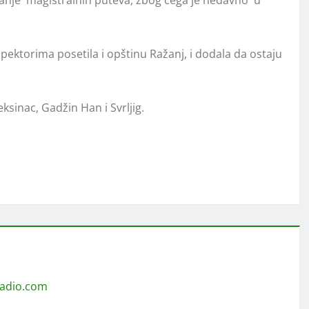
avanje magistralnih puteva, zbog čega je nedavno u
pektorima posetila i opštinu Ražanj, i dodala da ostaju
ksinac, Gadžin Han i Svrljig.
radio.com