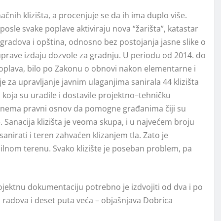
načnih klizišta, a procenjuje se da ih ima duplo više.
 posle svake poplave aktiviraju nova “žarišta”, katastar
va gradova i opština, odnosno bez postojanja jasne slike o
ouprave izdaju dozvole za gradnju. U periodu od 2014. do
poplava, bilo po Zakonu o obnovi nakon elementarne i
 za upravljanje javnim ulaganjima sanirala 44 klizišta
 koja su uradile i dostavile projektno–tehničku
a nema pravni osnov da pomogne građanima čiji su
e. Sanacija klizišta je veoma skupa, i u najvećem broju
sanirati i teren zahvaćen klizanjem tla. Zato je
bilnom terenu. Svako klizište je poseban problem, pa
ojektnu dokumentaciju potrebno je izdvojiti od dva i po
h radova i deset puta veća – objašnjava Dobrica