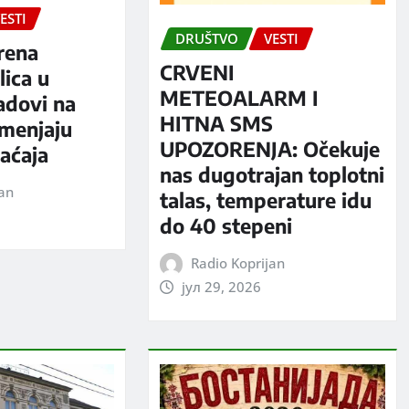
ESTI
DRUŠTVO
VESTI
rena
CRVENI
ica u
METEOALARM I
adovi na
HITNA SMS
 menjaju
UPOZORENJA: Očekuje
aćaja
nas dugotrajan toplotni
jan
talas, temperature idu
do 40 stepeni
Radio Koprijan
јул 29, 2026