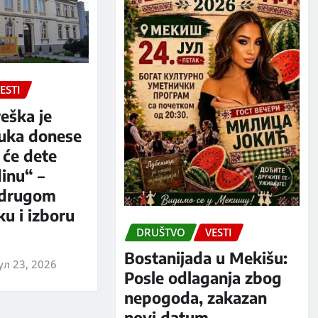
ESTI
eška je
luka donese
 će dete
dinu“ –
 drugom
u i izboru
DRUŠTVO
VESTI
Bostanijada u Mekišu:
ул 23, 2026
Posle odlaganja zbog
nepogoda, zakazan
novi datum