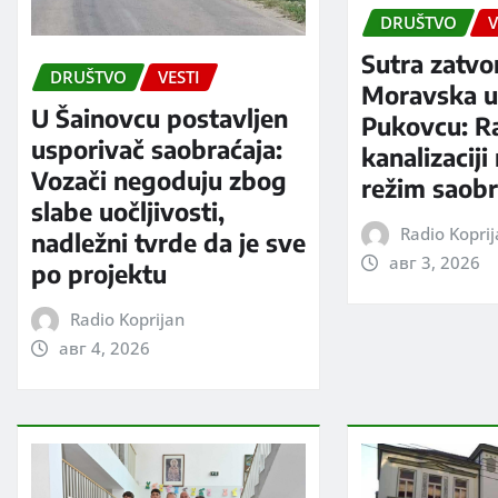
DRUŠTVO
V
Sutra zatvo
DRUŠTVO
VESTI
Moravska ul
U Šainovcu postavljen
Pukovcu: R
usporivač saobraćaja:
kanalizaciji
Vozači negoduju zbog
režim saobr
slabe uočljivosti,
Radio Kopri
nadležni tvrde da je sve
авг 3, 2026
po projektu
Radio Koprijan
авг 4, 2026