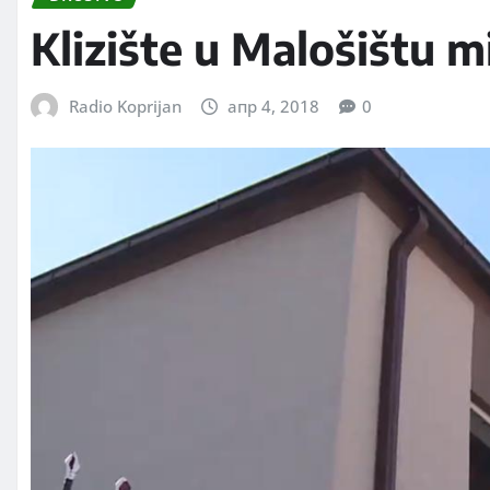
Klizište u Malošištu m
Radio Koprijan
апр 4, 2018
0