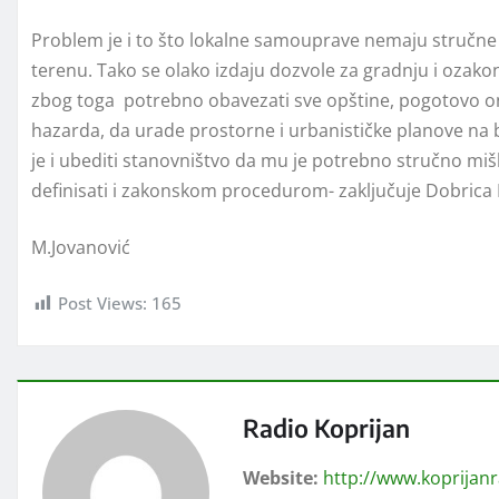
Problem je i to što lokalne samouprave nemaju stručne l
terenu. Tako se olako izdaju dozvole za gradnju i ozako
zbog toga potrebno obavezati sve opštine, pogotovo on
hazarda, da urade prostorne i urbanističke planove na 
je i ubediti stanovništvo da mu je potrebno stručno mišl
definisati i zakonskom procedurom- zaključuje Dobrica
M.Jovanović
Post Views:
165
Radio Koprijan
Website:
http://www.koprijan