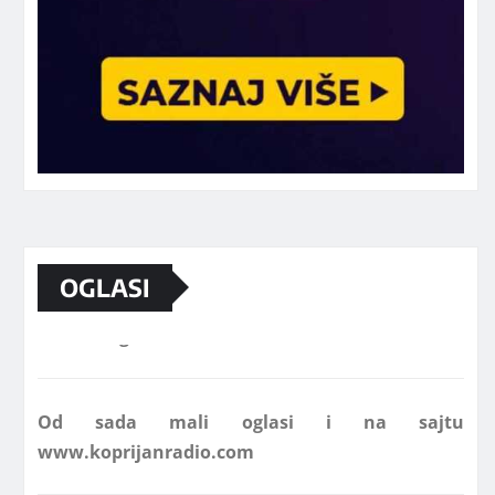
OGLASI
Marketing telefon 062 463 002
Od sada mali oglasi i na sajtu
www.koprijanradio.com