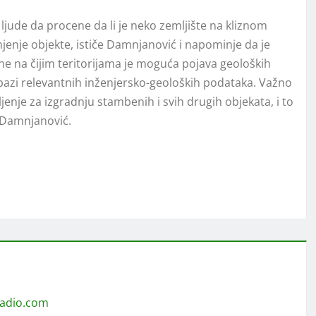
jude da procene da li je neko zemljište na kliznom
njenje objekte, ističe Damnjanović i napominje da je
e na čijim teritorijama je moguća pojava geoloških
bazi relevantnih inženjersko-geoloških podataka. Važno
jenje za izgradnju stambenih i svih drugih objekata, i to
 Damnjanović.
radio.com