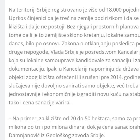
Na teritoriji Srbije registrovano je više od 18.000 pojedi
Uprkos činjenici da je trećina zemlje pod rizikom i da se
klizišta i dalje ne postoji. Bez njega i prostornih plano
tome da li je to zemljište sklono kretanju, lokalne sam
danas, bilo po osnovu Zakona o otklanjanju posledica 
druge nepogode, Vlada Srbije je posredstvom Kancelarije
koja su lokalne samouprave kandidovale za sanaciju i za
dokumentaciju. Ipak, u Kancelariji napominju da držav
objekti zbog klizišta oštećeni ili srušeni pre 2014. godin
slučajeva nije dovoljno sanirati samo objekte, već treba 
jednostavnije i ekonomičnije izgraditi novu kuću na sta
tako i cena sanacije varira.
– Na primer, za klizište od 20 do 50 hektara, samo za pr
miliona do tri i po milona dinara, dok je cena sanacioni
Damnjanović iz Geološkog zavoda Srbije.