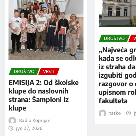
DRUŠTVO
V
„Najveća gr
kada se od
iz straha da
DRUŠTVO
VESTI
izgubiti go
EMISIJA 2: Od školske
razgovor o
klupe do naslovnih
upisnom rok
strana: Šampioni iz
fakulteta
klupe
tatko
ј
Radio Koprijan
јул 27, 2026