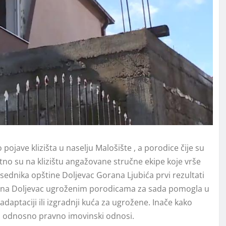
pojave klizišta u naselju Malošište , a porodice čije su
no su na klizištu angažovane stručne ekipe koje vrše
ednika opštine Doljevac Gorana Ljubića prvi rezultati
pština Doljevac ugroženim porodicama za sada pomogla u
adaptaciji ili izgradnji kuća za ugrožene. Inače kako
ja odnosno pravno imovinski odnosi.