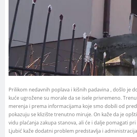
Prilikom nedavnih poplava i kišnih padavina , došlo je do 
kuće ugrožene su morale da se isele privremeno. Trenut
merenja i prema informacijama koje smo dobili od preds
pokazuju se klizište trenutno miruje. On kaže da je o
vidu plaćanja zakupa stanova, ali će i dalje pomagati pri 
Ljubić kaže dodatni problem predstavlja i administraci