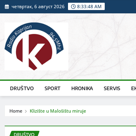
Skip
четвртак, 6 август 2026
8:33:49 AM
to
content
DRUŠTVO
SPORT
HRONIKA
SERVIS
E
Home
Klizište u Malošištu miruje
DRUŠTVO