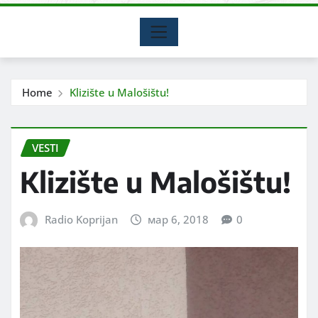
Home
Klizište u Malošištu!
VESTI
Klizište u Malošištu!
Radio Koprijan
мар 6, 2018
0