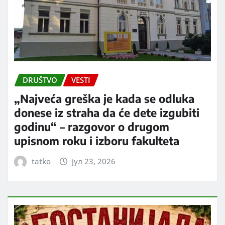
DRUŠTVO
VESTI
„Najveća greška je kada se odluka
donese iz straha da će dete izgubiti
godinu“ – razgovor o drugom
upisnom roku i izboru fakulteta
tatko
јул 23, 2026