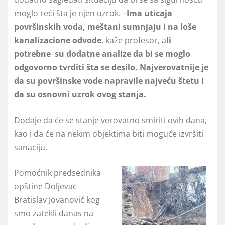
moglo reći šta je njen uzrok. –
Ima uticaja
površinskih voda, meštani sumnjaju i na loše
kanalizacione odvode
, kaže profesor, a
li
potrebne su dodatne analize da bi se moglo
odgovorno tvrditi šta se desilo. Najverovatnije je
da su površinske vode napravile najveću štetu i
da su osnovni uzrok ovog stanja.
Dodaje da će se stanje verovatno smiriti ovih dana,
kao i da će na nekim objektima biti moguće izvršiti
sanaciju.
Pomoćnik predsednika
opštine Doljevac
Bratislav Jovanović kog
smo zatekli danas na