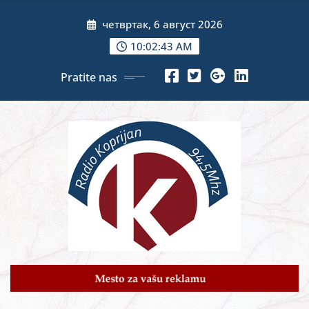
Skip
четвртак, 6 август 2026
to
content
10:02:45 AM
Pratite nas