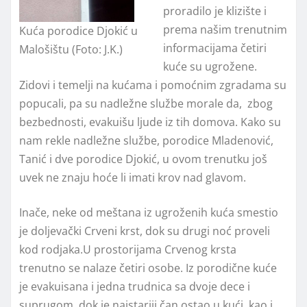
proradilo je klizište i
prema našim trenutnim
Kuća porodice Djokić u
informacijama četiri
Malošištu (Foto: J.K.)
kuće su ugrožene.
Zidovi i temelji na kućama i pomoćnim zgradama su
popucali, pa su nadležne službe morale da, zbog
bezbednosti, evakuišu ljude iz tih domova. Kako su
nam rekle nadležne službe, porodice Mladenović,
Tanić i dve porodice Djokić, u ovom trenutku još
uvek ne znaju hoće li imati krov nad glavom.
Inače, neke od meštana iz ugroženih kuća smestio
je doljevački Crveni krst, dok su drugi noć proveli
kod rodjaka.U prostorijama Crvenog krsta
trenutno se nalaze četiri osobe. Iz porodične kuće
je evakuisana i jedna trudnica sa dvoje dece i
suprugom, dok je najstariji čan ostao u kući, kao i