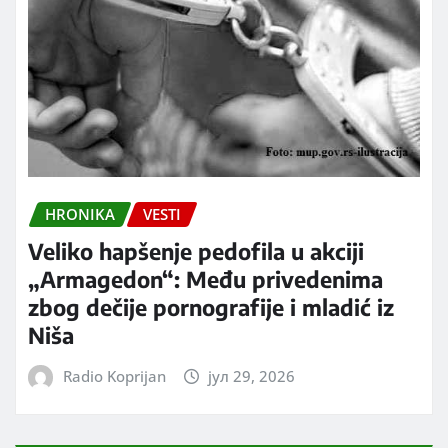
HRONIKA
VESTI
Veliko hapšenje pedofila u akciji
„Armagedon“: Među privedenima
zbog dečije pornografije i mladić iz
Niša
Radio Koprijan
јул 29, 2026