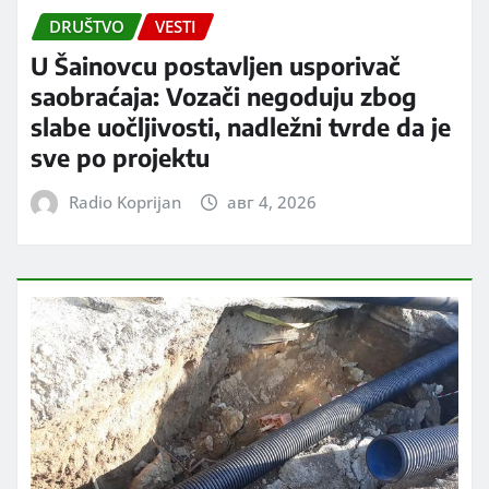
DRUŠTVO
VESTI
U Šainovcu postavljen usporivač
saobraćaja: Vozači negoduju zbog
slabe uočljivosti, nadležni tvrde da je
sve po projektu
Radio Koprijan
авг 4, 2026