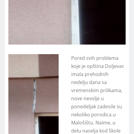
Pored svih problema
koje je opština Doljevac
imala prehodnih
nedelju dana sa
vremenskim prilikama,
nove nevolje u
ponedeljak zadesile su
nekoliko porodica u
Malošištu. Naime, u
delu naselja kod škole