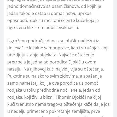
jedno domaćinstvo sa osam članova, od kojih je
jedan takodje ostao u domaćinstvu uprkos
opasnosti, dok su meštani četvrte kuće koja je
ugrožena klizištem odbili evakuaciju.
Ugroženo područje danas su obišli nadležni iz
doljevačke lokalne samouprave, kao i stručnjaci koji
utvrdjuju stanje objekata. Najveće oštećenje
pretrpela je jedna od porodica Djokić u ovom
naselju. Na njihovoj kući najvidljivija su oštećenja.
Pukotine su na skoro svim zidovima, a spašen je
samo nameštaj, koji je ova porodica uz pomoć
rodjaka u toku predhodne noći iznela. Jedan od
rodjaka, koji živi u blizni, Tihomir Djokić i na čijoj
kući trenutno nema tragova oštećenja kaže da je još
u nedelju primećeno pokretanje zemljišta, prve