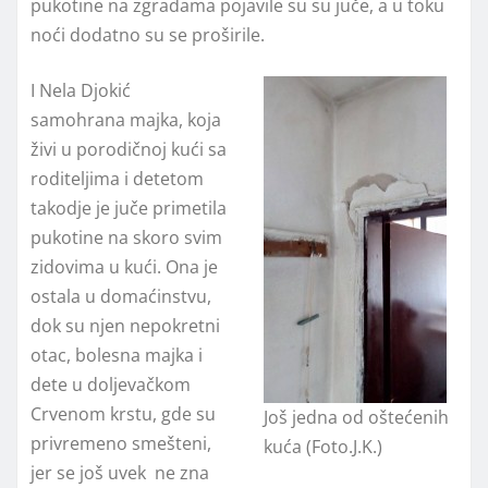
pukotine na zgradama pojavile su su juče, a u toku
noći dodatno su se proširile.
I Nela Djokić
samohrana majka, koja
živi u porodičnoj kući sa
roditeljima i detetom
takodje je juče primetila
pukotine na skoro svim
zidovima u kući. Ona je
ostala u domaćinstvu,
dok su njen nepokretni
otac, bolesna majka i
dete u doljevačkom
Crvenom krstu, gde su
Još jedna od oštećenih
privremeno smešteni,
kuća (Foto.J.K.)
jer se još uvek ne zna