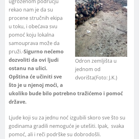
ugroženom području
rekao nam je da su
procene stručnih ekipa
u toku, i obećava svu
pomoć koju lokalna
samouprava može da
pruži.-
Sigurno nećemo
dozvoliti da ovi ljudi
Odron zemljišta u
ostanu na ulici.
jednom od
Opština će učiniti sve
dvorišta(Foto: J.K.)
što je u njenoj moći, a
ukoliko bude bilo potrebno tražićemo i pomoć
države.
Ljude koji su za jednu noć izgubili skoro sve što su
godinama gradili nemoguće je utešiti. Ipak, svaka
pomoć, ali i reči podrške su dobrodošli.