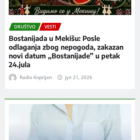
DRUŠTVO
VESTI
Bostanijada u Mekišu: Posle
odlaganja zbog nepogoda, zakazan
novi datum „Bostanijade” u petak
24.jula
Radio Koprijan
јул 21, 2026