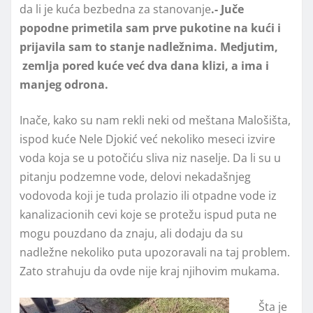
da li je kuća bezbedna za stanovanje
.- Juče
popodne primetila sam prve pukotine na kući i
prijavila sam to stanje nadležnima. Medjutim,
zemlja pored kuće već dva dana klizi, a ima i
manjeg odrona.
Inače, kako su nam rekli neki od meštana Malošišta,
ispod kuće Nele Djokić već nekoliko meseci izvire
voda koja se u potočiću sliva niz naselje. Da li su u
pitanju podzemne vode, delovi nekadašnjeg
vodovoda koji je tuda prolazio ili otpadne vode iz
kanalizacionih cevi koje se protežu ispud puta ne
mogu pouzdano da znaju, ali dodaju da su
nadležne nekoliko puta upozoravali na taj problem.
Zato strahuju da ovde nije kraj njihovim mukama.
Šta je