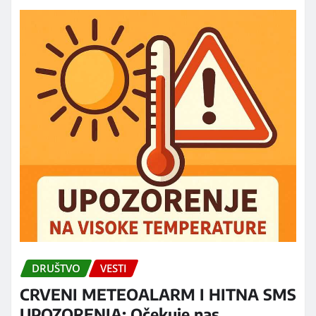
DRUŠTVO
VESTI
CRVENI METEOALARM I HITNA SMS
UPOZORENJA: Očekuje nas