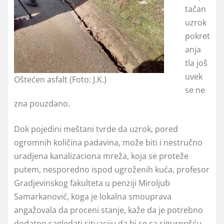
tačan
uzrok
pokret
anja
tla još
uvek
Oštećen asfalt (Foto: J.K.)
se ne
zna pouzdano.
Dok pojedini meštani tvrde da uzrok, pored
ogromnih količina padavina, može biti i nestručno
uradjena kanalizaciona mreža, koja se proteže
putem, nesporedno ispod ugroženih kuća, profesor
Gradjevinskog fakulteta u penziji Miroljub
Samarkanović, koga je lokalna smouprava
angažovala da proceni stanje, kaže da je potrebno
dodatno sagledati situaciju da bi se sa sigurnošću