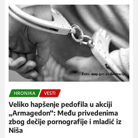
HRONIKA
VESTI
Veliko hapšenje pedofila u akciji
„Armagedon“: Među privedenima
zbog dečije pornografije i mladić iz
Niša