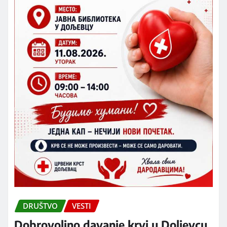
DRUŠTVO
VESTI
Dobrovoljno davanje krvi u Doljevcu