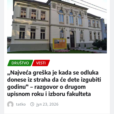
DRUŠTVO
VESTI
„Najveća greška je kada se odluka
donese iz straha da će dete izgubiti
godinu“ – razgovor o drugom
upisnom roku i izboru fakulteta
tatko
јул 23, 2026