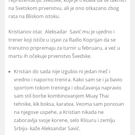
na Svetskom prvenstvu, ali je ono otkazano zbog
rata na Bliskom istoku.
Kristianov otac Aleksadar Savić mu je ujedno i
trener koji ističe u izjavi za Radio Koprijan da se
trenutno pripremaju za turnir u februaru, a već u
martu ih očekuje prvenstvo Švedske.
Kristian do sada nije izgubio ni jedan meč i
vredno i naporno trenira. Kako sam se i ja bavio
sportom tokom treninga i obučavanja napravio
sam stil borbe kombinovanjem Muay Thai
tehnike, kik boksa, karatea. Veoma sam ponosan
na njegove uspehe, a Kristian nikada ne
zaboravlja svoje korene, selo Klisuru i zemlju
Srbiju- kaže Aleksandar Savić.