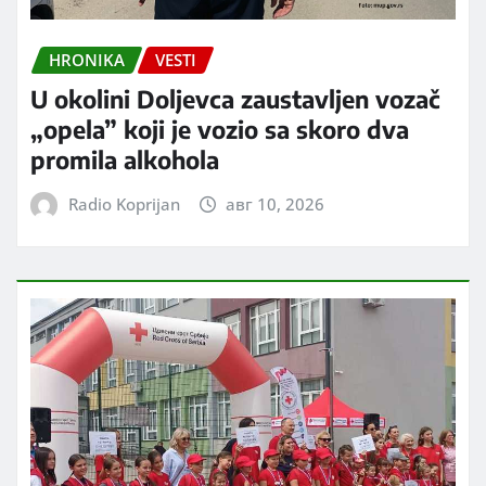
HRONIKA
VESTI
U okolini Doljevca zaustavljen vozač
„opela” koji je vozio sa skoro dva
promila alkohola
Radio Koprijan
авг 10, 2026