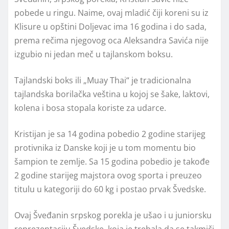
pobede u ringu. Naime, ovaj mladić čiji koreni su iz
Klisure u opštini Doljevac ima 16 godina i do sada,
prema rečima njegovog oca Aleksandra Savića nije
izgubio ni jedan meč u tajlanskom boksu.
Tajlandski boks ili „Muay Thai“ je tradicionalna
tajlandska borilačka veština u kojoj se šake, laktovi,
kolena i bosa stopala koriste za udarce.
Kristijan je sa 14 godina pobedio 2 godine starijeg
protivnika iz Danske koji je u tom momentu bio
šampion te zemlje. Sa 15 godina pobedio je takođe
2 godine starijeg majstora ovog sporta i preuzeo
titulu u kategoriji do 60 kg i postao prvak Švedske.
Ovaj Šveđanin srpskog porekla je ušao i u juniorsku
reprezentaciju Švedske, koja je trebala da se takmiči