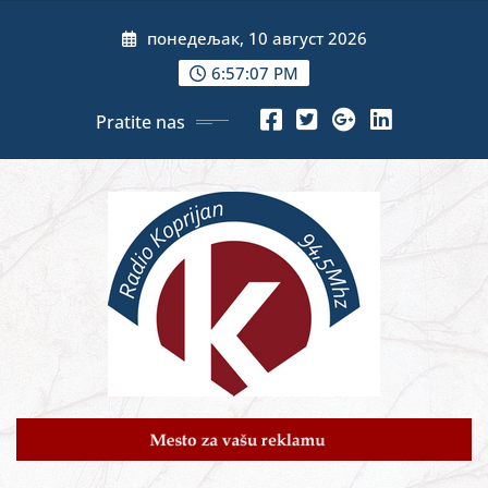
Skip
понедељак, 10 август 2026
to
content
6:57:09 PM
Pratite nas