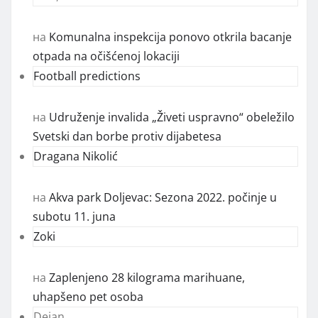
на
Komunalna inspekcija ponovo otkrila bacanje
otpada na očišćenoj lokaciji
Football predictions
на
Udruženje invalida „Živeti uspravno“ obeležilo
Svetski dan borbe protiv dijabetesa
Dragana Nikolić
на
Akva park Doljevac: Sezona 2022. počinje u
subotu 11. juna
Zoki
на
Zaplenjeno 28 kilograma marihuane,
uhapšeno pet osoba
Dejan