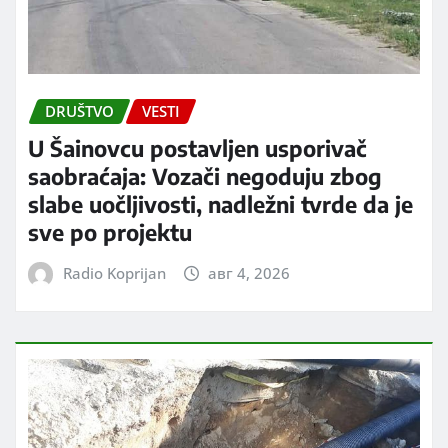
DRUŠTVO
VESTI
U Šainovcu postavljen usporivač
saobraćaja: Vozači negoduju zbog
slabe uočljivosti, nadležni tvrde da je
sve po projektu
Radio Koprijan
авг 4, 2026