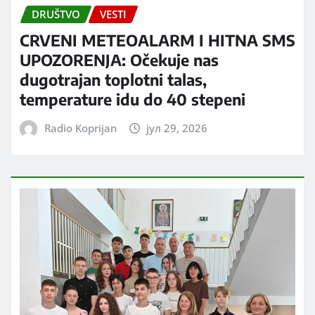
DRUŠTVO
VESTI
CRVENI METEOALARM I HITNA SMS
UPOZORENJA: Očekuje nas
dugotrajan toplotni talas,
temperature idu do 40 stepeni
Radio Koprijan
јул 29, 2026