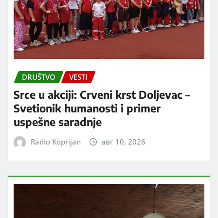
DRUŠTVO
VESTI
Srce u akciji: Crveni krst Doljevac –
Svetionik humanosti i primer
uspešne saradnje
Radio Koprijan
авг 10, 2026