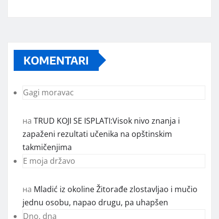
KOMENTARI
Gagi moravac
на
TRUD KOJI SE ISPLATI:Visok nivo znanja i
zapaženi rezultati učenika na opštinskim
takmičenjima
E moja državo
на
Mladić iz okoline Žitorađe zlostavljao i mučio
jednu osobu, napao drugu, pa uhapšen
Dno, dna