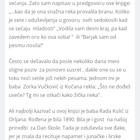
sećanja. Zato sam napisao u predgovoru ove knjige:
„…kao da je ona snažna reka provalila branu. Koliko
je sete i oduševljenja u govoru ovih sedokosih kad
se sećaju mladosti“ „Vodila sam desni kraj, pa kad
zavedem oro ko ova soba! “ ili “Barjak sam od
pesmu nosila!“
Često se dešavalo da posle nekoliko dana meni
stigne poziv za ponovni susret , dakle one su se u
toku noći setile još nekih pesama. Jednom mi je
baba Zorka Vučković iz Kočana rekla: „Što ne dođeš
uveče? Tg mi se otkači kako žička neka“.
Ali najbolji kazivač u ovoj knjizi je baba Rada Kulić iz
Orljana. Rođena je bila 1890. Bila je i gost na našoj
priredbi za Dan škole. Tada je oduševila sve đake,
jer je znala da recituje napamet i junačke i lirske