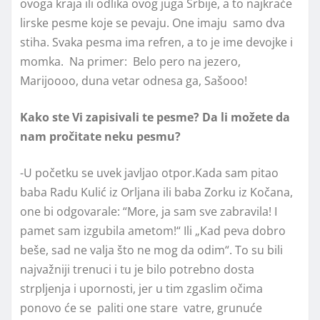
ovoga kraja ili odlika ovog juga Srbije, a to najkraće
lirske pesme koje se pevaju. One imaju samo dva
stiha. Svaka pesma ima refren, a to je ime devojke i
momka. Na primer: Belo pero na jezero,
Marijoooo, duna vetar odnesa ga, Sašooo!
Kako ste Vi zapisivali te pesme? Da li možete da
nam pročitate neku pesmu?
-U početku se uvek javljao otpor.Kada sam pitao
baba Radu Kulić iz Orljana ili baba Zorku iz Kočana,
one bi odgovarale: “More, ja sam sve zabravila! I
pamet sam izgubila ametom!“ Ili „Кad peva dobro
beše, sad ne valja što ne mog da odim“. To su bili
najvažniji trenuci i tu je bilo potrebno dosta
strpljenja i upornosti, jer u tim zgaslim očima
ponovo će se paliti one stare vatre, grunuće