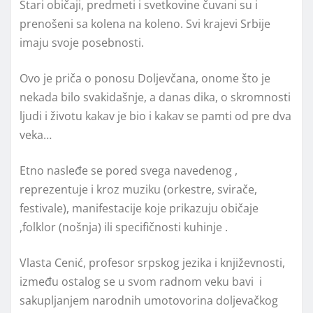
Stari običaji, predmeti i svetkovine čuvani su i
prenošeni sa kolena na koleno. Svi krajevi Srbije
imaju svoje posebnosti.
Ovo je priča o ponosu Doljevčana, onome što je
nekada bilo svakidašnje, a danas dika, o skromnosti
ljudi i životu kakav je bio i kakav se pamti od pre dva
veka…
Etno nasleđe se pored svega navedenog ,
reprezentuje i kroz muziku (orkestre, svirače,
festivale), manifestacije koje prikazuju običaje
,folklor (nošnja) ili specifičnosti kuhinje .
Vlasta Cenić, profesor srpskog jezika i književnosti,
između ostalog se u svom radnom veku bavi i
sakupljanjem narodnih umotovorina doljevačkog