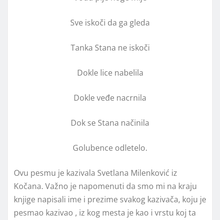
Sve iskoči da ga gleda
Tanka Stana ne iskoči
Dokle lice nabelila
Dokle veđe nacrnila
Dok se Stana načinila
Golubence odletelo.
Ovu pesmu je kazivala Svetlana Milenković iz
Kočana. Važno je napomenuti da smo mi na kraju
knjige napisali ime i prezime svakog kazivača, koju je
pesmao kazivao , iz kog mesta je kao i vrstu koj ta