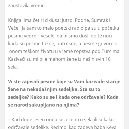
zaustavila vreme…
Knjiga ima četiri ciklusa: Jutro, Podne, Sumrak i
Veče. Ja sam to malo poetski radio pa su u početku
pesme vedre i vesele da bi smo došli do te noći
kada su pesme tužne, potresne, a pesme govore o
onom teškom životu u vreme ropstva pod Turcima.
Kazivači su mi bile mahom žene iz naših svih 16
sela.
Vi ste zapisali pesme koje su Vam kazivale starije
žene na nekadašnjim sedeljka. Šta su to
sedeljke? Kako su se i kada one održavale? Kada
se narod sakupljano na njima?
– Kad dođe jesen onda se u centru sela ili sokaku
održavale sedeljke. Recimo, kad zapeva baba Keva