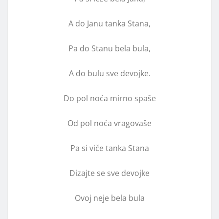
A do Janu tanka Stana,
Pa do Stanu bela bula,
A do bulu sve devojke.
Do pol noća mirno spaše
Od pol noća vragovaše
Pa si viče tanka Stana
Dizajte se sve devojke
Ovoj neje bela bula