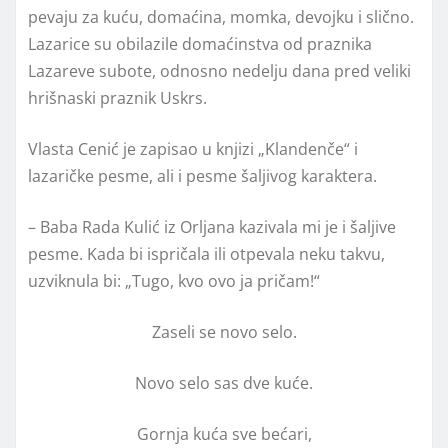
pevaju za kuću, domaćina, momka, devojku i slično.
Lazarice su obilazile domaćinstva od praznika
Lazareve subote, odnosno nedelju dana pred veliki
hrišnaski praznik Uskrs.
Vlasta Cenić je zapisao u knjizi „Klandenče“ i
lazaričke pesme, ali i pesme šaljivog karaktera.
– Baba Rada Kulić iz Orljana kazivala mi je i šaljive
pesme. Kada bi ispričala ili otpevala neku takvu,
uzviknula bi: „Tugo, kvo ovo ja pričam!“
Zaseli se novo selo.
Novo selo sas dve kuće.
Gornja kuća sve bećari,