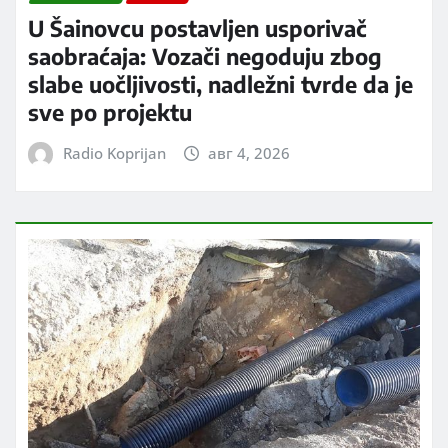
U Šainovcu postavljen usporivač
saobraćaja: Vozači negoduju zbog
slabe uočljivosti, nadležni tvrde da je
sve po projektu
Radio Koprijan
авг 4, 2026