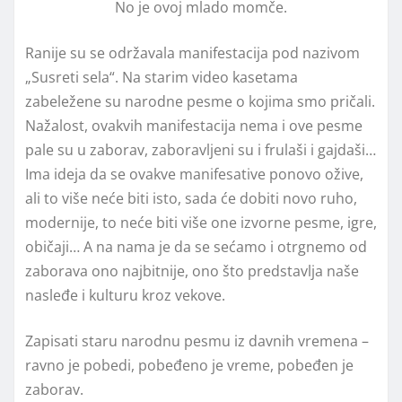
No je ovoj mlado momče.
Ranije su se održavala manifestacija pod nazivom
„Susreti sela“. Na starim video kasetama
zabeležene su narodne pesme o kojima smo pričali.
Nažalost, ovakvih manifestacija nema i ove pesme
pale su u zaborav, zaboravljeni su i frulaši i gajdaši…
Ima ideja da se ovakve manifesative ponovo ožive,
ali to više neće biti isto, sada će dobiti novo ruho,
modernije, to neće biti više one izvorne pesme, igre,
običaji… A na nama je da se sećamo i otrgnemo od
zaborava ono najbitnije, ono što predstavlja naše
nasleđe i kulturu kroz vekove.
Zapisati staru narodnu pesmu iz davnih vremena –
ravno je pobedi, pobeđeno je vreme, pobeđen je
zaborav.