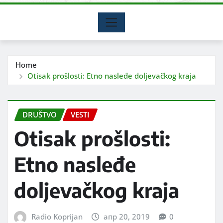
Home
Otisak prošlosti: Etno nasleđe doljevačkog kraja
DRUŠTVO
VESTI
Otisak prošlosti:
Etno nasleđe
doljevačkog kraja
Radio Koprijan
апр 20, 2019
0