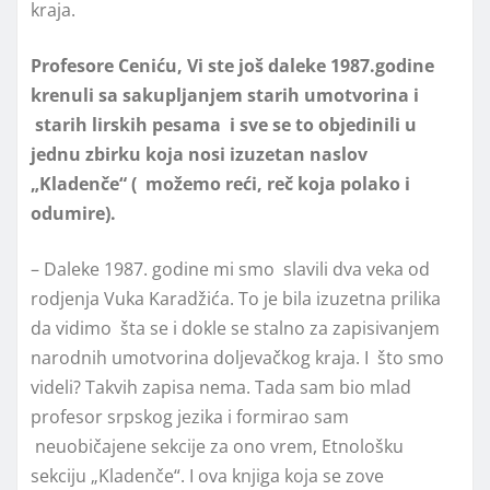
kraja.
Profesore Ceniću, Vi ste još daleke 1987.godine
krenuli sa sakupljanjem starih umotvorina i
starih lirskih pesama i sve se to objedinili u
jednu zbirku koja nosi izuzetan naslov
„Kladenče“ ( možemo reći, reč koja polako i
odumire).
– Daleke 1987. godine mi smo slavili dva veka od
rodjenja Vuka Karadžića. To je bila izuzetna prilika
da vidimo šta se i dokle se stalno za zapisivanjem
narodnih umotvorina doljevačkog kraja. I što smo
videli? Takvih zapisa nema. Tada sam bio mlad
profesor srpskog jezika i formirao sam
neuobičajene sekcije za ono vrem, Etnološku
sekciju „Kladenče“. I ova knjiga koja se zove