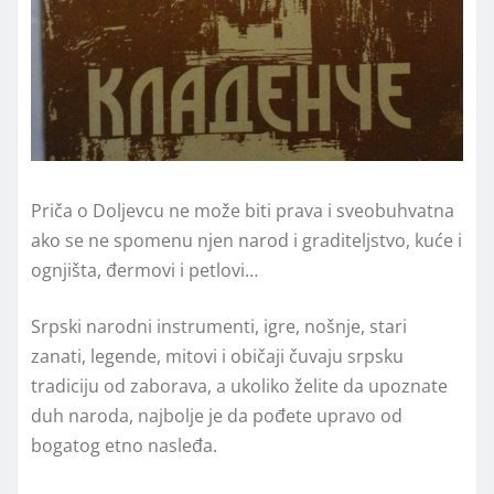
Priča o Doljevcu ne može biti prava i sveobuhvatna
ako se ne spomenu njen narod i graditeljstvo, kuće i
ognjišta, đermovi i petlovi…
Srpski narodni instrumenti, igre, nošnje, stari
zanati, legende, mitovi i običaji čuvaju srpsku
tradiciju od zaborava, a ukoliko želite da upoznate
duh naroda, najbolje je da pođete upravo od
bogatog etno nasleđa.