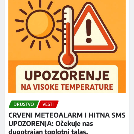
DRUŠTVO
VESTI
CRVENI METEOALARM I HITNA SMS
UPOZORENJA: Očekuje nas
dugotrajan toplotni talas,