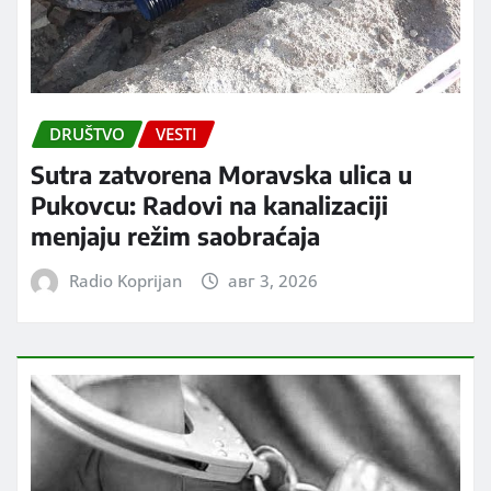
DRUŠTVO
VESTI
Sutra zatvorena Moravska ulica u
Pukovcu: Radovi na kanalizaciji
menjaju režim saobraćaja
Radio Koprijan
авг 3, 2026