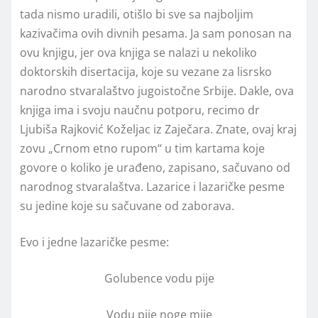
tada nismo uradili, otišlo bi sve sa najboljim
kazivačima ovih divnih pesama. Ja sam ponosan na
ovu knjigu, jer ova knjiga se nalazi u nekoliko
doktorskih disertacija, koje su vezane za lisrsko
narodno stvaralaštvo jugoistočne Srbije. Dakle, ova
knjiga ima i svoju naučnu potporu, recimo dr
Ljubiša Rajković Koželjac iz Zaječara. Znate, ovaj kraj
zovu „Crnom etno rupom“ u tim kartama koje
govore o koliko je urađeno, zapisano, sačuvano od
narodnog stvaralaštva. Lazarice i lazaričke pesme
su jedine koje su sačuvane od zaborava.
Evo i jedne lazaričke pesme:
Golubence vodu pije
Vodu pije noge mije