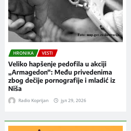
HRONIKA
VESTI
Veliko hapšenje pedofila u akciji
„Armagedon“: Među privedenima
zbog dečije pornografije i mladić iz
Niša
Radio Koprijan
јул 29, 2026