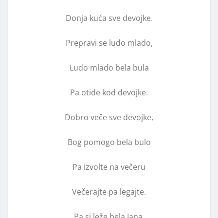
Donja kuća sve devojke.
Prepravi se ludo mlado,
Ludo mlado bela bula
Pa otide kod devojke.
Dobro veče sve devojke,
Bog pomogo bela bulo
Pa izvolte na večeru
Večerajte pa legajte.
Pa si leže bela Jana,