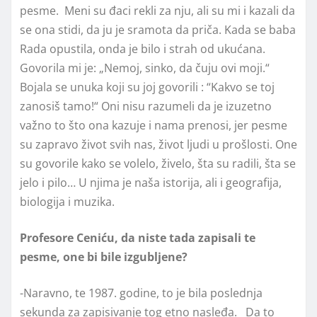
pesme. Meni su đaci rekli za nju, ali su mi i kazali da
se ona stidi, da ju je sramota da priča. Kada se baba
Rada opustila, onda je bilo i strah od ukućana.
Govorila mi je: „Nemoj, sinko, da čuju ovi moji.“
Bojala se unuka koji su joj govorili : “Kakvo se toj
zanosiš tamo!“ Oni nisu razumeli da je izuzetno
važno to što ona kazuje i nama prenosi, jer pesme
su zapravo život svih nas, život ljudi u prošlosti. One
su govorile kako se volelo, živelo, šta su radili, šta se
jelo i pilo… U njima je naša istorija, ali i geografija,
biologija i muzika.
Profesore Ceniću, da niste tada zapisali te
pesme, one bi bile izgubljene?
-Naravno, te 1987. godine, to je bila poslednja
sekunda za zapisivanje tog etno nasleđa. Da to