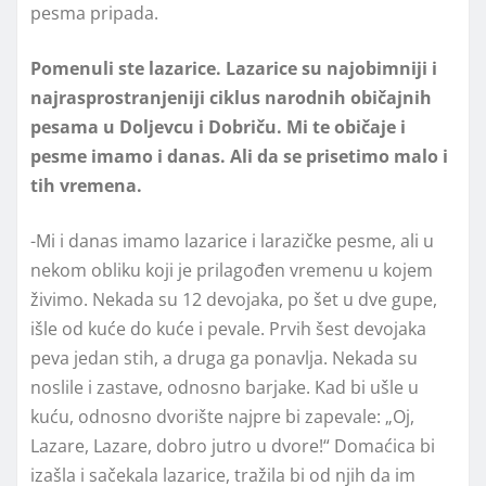
pesma pripada.
Pomenuli ste lazarice. Lazarice su najobimniji i
najrasprostranjeniji ciklus narodnih običajnih
pesama u Doljevcu i Dobriču. Mi te običaje i
pesme imamo i danas. Ali da se prisetimo malo i
tih vremena.
-Mi i danas imamo lazarice i larazičke pesme, ali u
nekom obliku koji je prilagođen vremenu u kojem
živimo. Nekada su 12 devojaka, po šet u dve gupe,
išle od kuće do kuće i pevale. Prvih šest devojaka
peva jedan stih, a druga ga ponavlja. Nekada su
noslile i zastave, odnosno barjake. Kad bi ušle u
kuću, odnosno dvorište najpre bi zapevale: „Oj,
Lazare, Lazare, dobro jutro u dvore!“ Domaćica bi
izašla i sačekala lazarice, tražila bi od njih da im