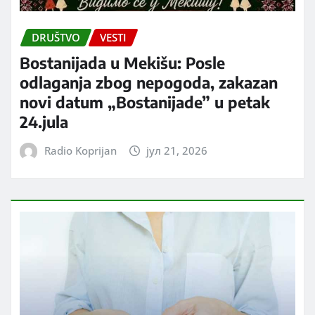
DRUŠTVO
VESTI
Bostanijada u Mekišu: Posle
odlaganja zbog nepogoda, zakazan
novi datum „Bostanijade” u petak
24.jula
Radio Koprijan
јул 21, 2026