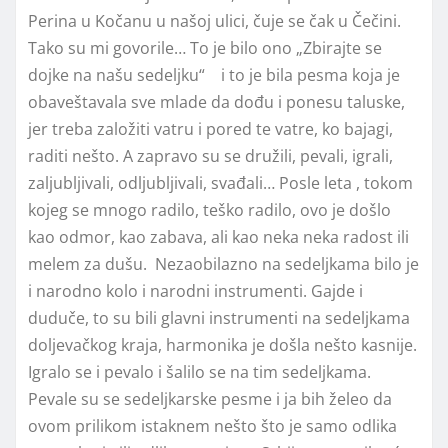
Perina u Kočanu u našoj ulici, čuje se čak u Čečini.
Tako su mi govorile… To je bilo ono „Zbirajte se
dojke na našu sedeljku“ i to je bila pesma koja je
obaveštavala sve mlade da dođu i ponesu taluske,
jer treba založiti vatru i pored te vatre, ko bajagi,
raditi nešto. A zapravo su se družili, pevali, igrali,
zaljubljivali, odljubljivali, svađali… Posle leta , tokom
kojeg se mnogo radilo, teško radilo, ovo je došlo
kao odmor, kao zabava, ali kao neka neka radost ili
melem za dušu. Nezaobilazno na sedeljkama bilo je
i narodno kolo i narodni instrumenti. Gajde i
duduče, to su bili glavni instrumenti na sedeljkama
doljevačkog kraja, harmonika je došla nešto kasnije.
Igralo se i pevalo i šalilo se na tim sedeljkama.
Pevale su se sedeljkarske pesme i ja bih želeo da
ovom prilikom istaknem nešto što je samo odlika