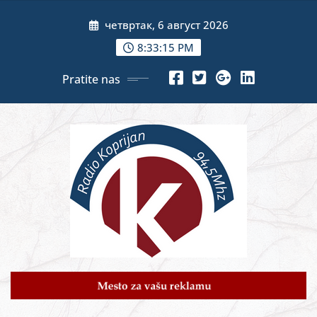
Skip
четвртак, 6 август 2026
to
content
8:33:16 PM
Pratite nas