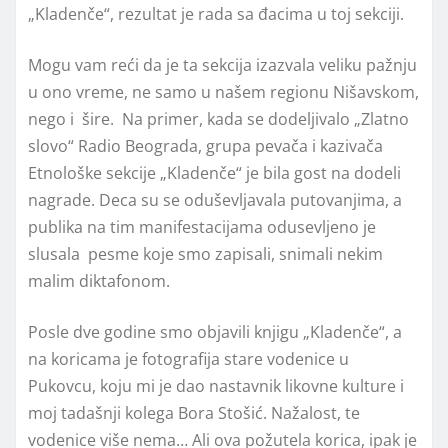
„Kladenče“, rezultat je rada sa đacima u toj sekciji.
Mogu vam reći da je ta sekcija izazvala veliku pažnju
u ono vreme, ne samo u našem regionu Nišavskom,
nego i šire. Na primer, kada se dodeljivalo „Zlatno
slovo“ Radio Beograda, grupa pevača i kazivača
Etnološke sekcije „Kladenče“ je bila gost na dodeli
nagrade. Deca su se oduševljavala putovanjima, a
publika na tim manifestacijama odusevljeno je
slusala pesme koje smo zapisali, snimali nekim
malim diktafonom.
Posle dve godine smo objavili knjigu „Kladenče“, a
na koricama je fotografija stare vodenice u
Pukovcu, koju mi je dao nastavnik likovne kulture i
moj tadašnji kolega Bora Stošić. Nažalost, te
vodenice više nema… Ali ova požutela korica, ipak je