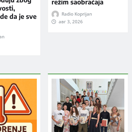
režim saobraćaja
vosti,
Radio Koprijan
rde da je sve
авг 3, 2026
jan