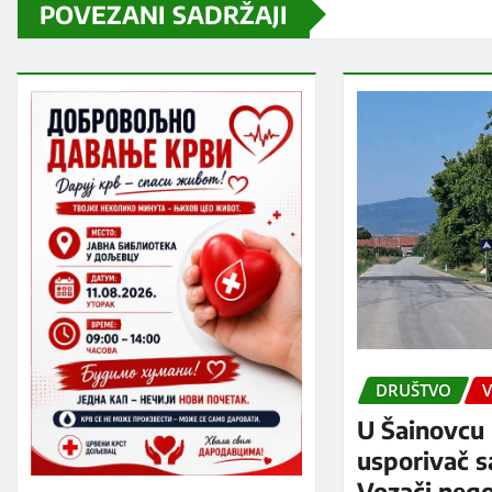
POVEZANI SADRŽAJI
DRUŠTVO
V
U Šainovcu 
usporivač s
Vozači neg