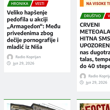
HRONIKA
VESTI
Veliko hapšenje
DRUŠTVO
V
pedofila u akciji
CRVENI
„Armagedon“: Među
METEOALA
privedenima zbog
HITNA SM
dečije pornografije i
UPOZORENJ
mladić iz Niša
nas dugotra
Radio Koprijan
talas, temp
јул 29, 2026
do 40 step
Radio Kopri
јул 29, 2026