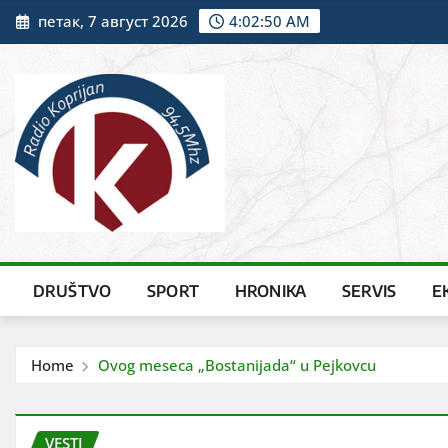
Skip
петак, 7 август 2026
4:02:51 AM
to
content
DRUŠTVO
SPORT
HRONIKA
SERVIS
E
Home
Ovog meseca „Bostanijada“ u Pejkovcu
VESTI