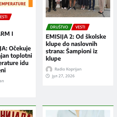
ESTI
DRUŠTVO
VESTI
RM I
EMISIJA 2: Od školske
S
klupe do naslovnih
A: Očekuje
strana: Šampioni iz
jan toplotni
klupe
erature idu
Radio Koprijan
eni
јул 27, 2026
jan