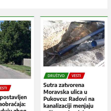
DRUŠTVO
VESTI
Sutra zatvorena
ESTI
Moravska ulica u
postavljen
Pukovcu: Radovi na
aobraćaja:
kanalizaciji menjaju
oduju zbog