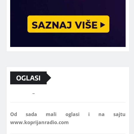
OGLASI
Marketing telefon 062 463 002
Od sada mali oglasi i na sajtu
www.koprijanradio.com