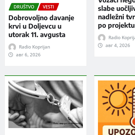
DRUŠTVO
VESTI
slabe uočlji
nadležni tv
Dobrovoljno davanje
po projektu
krvi u Doljevcu u
utorak 11. avgusta
Radio Kopri
авг 4, 2026
Radio Koprijan
авг 6, 2026