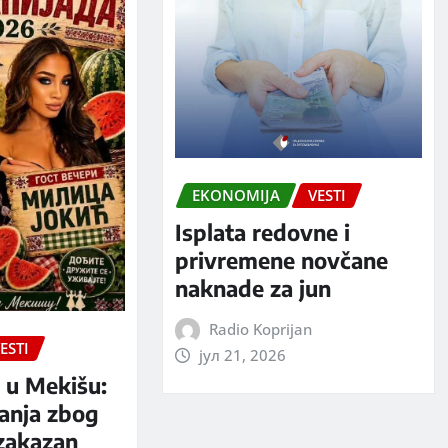
EKONOMIJA
VESTI
Isplata redovne i
privremene novčane
naknade za jun
Radio Koprijan
ESTI
јул 21, 2026
 u Mekišu:
anja zbog
zakazan