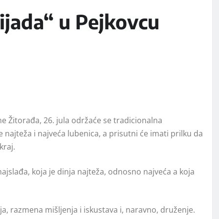
jada“ u Pejkovcu
e Žitorađa, 26. jula održaće se tradicionalna
najteža i najveća lubenica, a prisutni će imati prilku da
kraj.
najslađa, koja je dinja najteža, odnosno najveća a koja
ija, razmena mišljenja i iskustava i, naravno, druženje.