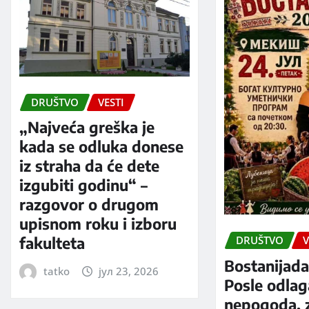
DRUŠTVO
VESTI
„Najveća greška je
kada se odluka donese
iz straha da će dete
izgubiti godinu“ –
razgovor o drugom
upisnom roku i izboru
fakulteta
DRUŠTVO
V
Bostanijada
tatko
јул 23, 2026
Posle odlag
nepogoda, 