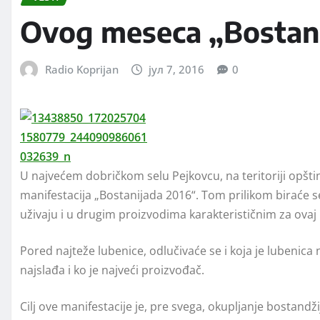
Ovog meseca „Bostani
Radio Koprijan
јул 7, 2016
0
U najvećem dobričkom selu Pejkovcu, na teritoriji opštin
manifestacija „Bostanijada 2016“. Tom prilikom biraće se 
uživaju i u drugim proizvodima karakterističnim za ovaj 
Pored najteže lubenice, odlučivaće se i koja je lubenica 
najslađa i ko je najveći proizvođač.
Cilj ove manifestacije je, pre svega, okupljanje bostandž