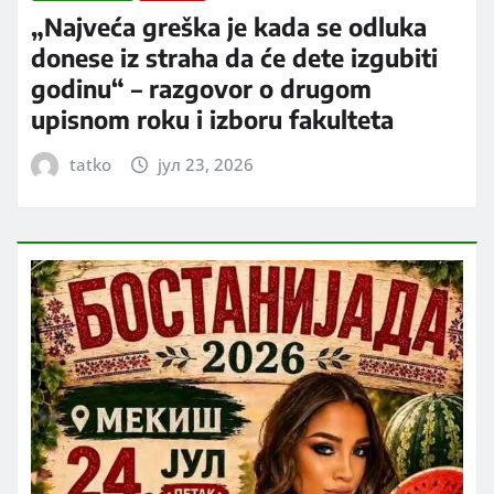
„Najveća greška je kada se odluka
donese iz straha da će dete izgubiti
godinu“ – razgovor o drugom
upisnom roku i izboru fakulteta
tatko
јул 23, 2026