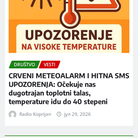
DRUŠTVO
VESTI
CRVENI METEOALARM I HITNA SMS
UPOZORENJA: Očekuje nas
dugotrajan toplotni talas,
temperature idu do 40 stepeni
Radio Koprijan
јул 29, 2026