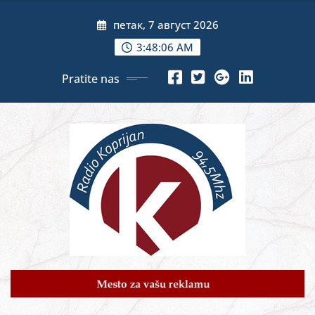
Skip
петак, 7 август 2026
to
content
3:48:07 AM
Pratite nas