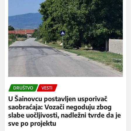
DRUŠTVO
VESTI
U Šainovcu postavljen usporivač
saobraćaja: Vozači negoduju zbog
slabe uočljivosti, nadležni tvrde da je
sve po projektu