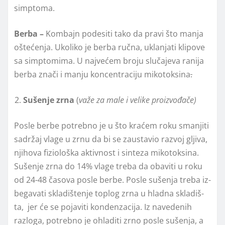
simptoma.
Berba
–
Kombajn podesiti tako da pravi što manja
oštećenja. Ukoliko je berba ručna, uklanjati klipove
sa simptomima. U najvećem broju slučajeva ranija
berba znači i manju koncentraciju mikotoksina
.
Sušenje zrna
(
važe za male i velike proizvođače)
Posle berbe potrebno je u što kraćem roku smanjiti
sadržaj vlage u zrnu da bi se zaustavio razvoj glјiva,
njihova fiziološka aktivnost i sinteza mikotoksina.
Su­še­nje zr­na do 14% vla­ge tre­ba da obaviti u roku
od 24-48 ča­so­va po­sle ber­be. Posle su­še­nja tre­ba iz­
be­ga­va­ti skla­diš­te­nje to­plog zr­na u hlad­na skla­diš­
ta, jer će se po­ja­vi­ti kon­den­za­ci­ja. Iz navedenih
razloga, po­treb­no je ohladiti zr­no posle su­še­nja, a