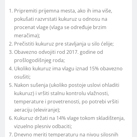
Pripremiti prijemna mesta, ako ih ima više,
pokušati razvrstati kukuruz u odnosu na
procenat vlage (vlaga se određuje brzim
meračima);
Prečistiti kukuruz pre stavlјanja u silo ćelije;
Obavezno odvojiti rod 2017. godine od
prošlogodišnjeg roda;
Ukoliko kukuruz ima vlagu iznad 15% obavezno
osušiti;
Nakon sušenja (ukoliko postoje uslovi ohladiti
kukuruz) i vršiti stalnu kontrolu vlažnosti,
temperature i provetrenosti, po potrebi vršiti
aeraciju (eleviranje);
Kukuruz držati na 14% vlage tokom skladištenja,
vizuelno plesniv odbaciti;
Dnevno meriti temperaturu na nivou silosnih