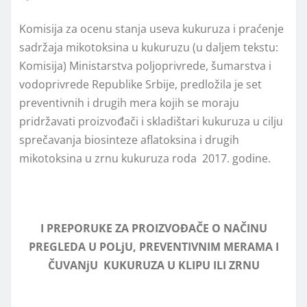
Komisija za ocenu stanja useva kukuruza i praćenje
sadržaja mikotoksina u kukuruzu (u dalјem tekstu:
Komisija) Ministarstva polјoprivrede, šumarstva i
vodoprivrede Republike Srbije, predložila je set
preventivnih i drugih mera kojih se moraju
pridržavati proizvođači i skladištari kukuruza u cilјu
sprečavanja biosinteze aflatoksina i drugih
mikotoksina u zrnu kukuruza roda 2017. godine.
I
PREPORUKE ZA PROIZVOĐAČE O NAČINU
PREGLEDA U POLjU, PREVENTIVNIM MERAMA I
ČUVANјU KUKURUZA U KLIPU ILI ZRNU