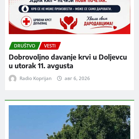
DRUŠTVO
VESTI
Dobrovoljno davanje krvi u Doljevcu
u utorak 11. avgusta
Radio Koprijan
авг 6, 2026