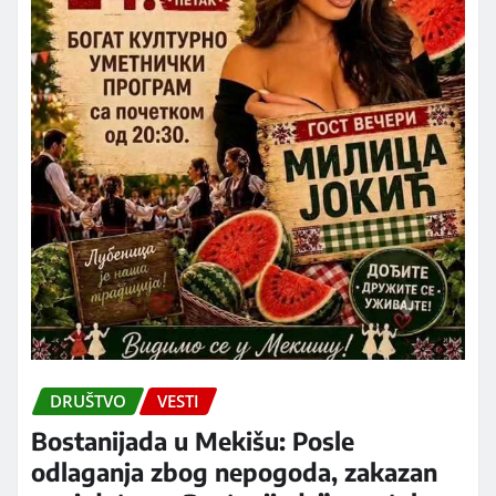
DRUŠTVO
VESTI
Bostanijada u Mekišu: Posle
odlaganja zbog nepogoda, zakazan