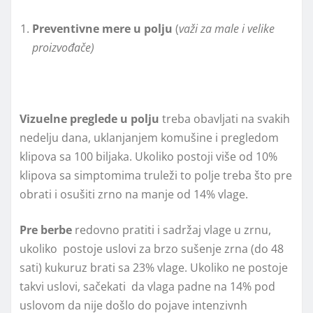
Preventivne mere u polјu
(
važi za male i velike
proizvođače)
Vizuelne preglede u polјu
treba obavlјati na svakih
nedelјu dana, uklanjanjem komušine i pregledom
klipova sa 100 bilјaka. Ukoliko postoji više od 10%
klipova sa simptomima truleži to polјe treba što pre
obrati i osušiti zrno na manje od 14% vlage.
Pre berbe
redovno pratiti i sadržaj vlage u zrnu,
ukoliko postoje uslovi za brzo sušenje zrna (do 48
sati) kukuruz brati sa 23% vlage. Ukoliko ne postoje
takvi uslovi, sačekati da vlaga padne na 14% pod
uslovom da nije došlo do pojave intenzivnh