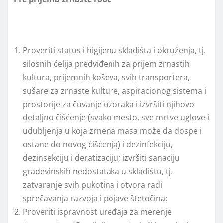
Proveriti status i higijenu skladišta i okruženja, tj.
silosnih ćelija predviđenih za prijem zrnastih
kultura, prijemnih koševa, svih transportera,
sušare za zrnaste kulture, aspiracionog sistema i
prostorije za čuvanje uzoraka i izvršiti njihovo
detalјno čišćenje (svako mesto, sve mrtve uglove i
udublјenja u koja zrnena masa može da dospe i
ostane do novog čišćenja) i dezinfekciju,
dezinsekciju i deratizaciju; izvršiti sanaciju
građevinskih nedostataka u skladištu, tj.
zatvaranje svih pukotina i otvora radi
sprečavanja razvoja i pojave štetočina;
Proveriti ispravnost uređaja za merenje