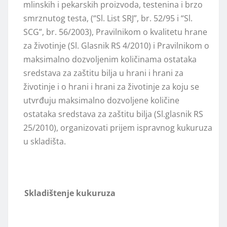
mlinskih i pekarskih proizvoda, testenina i brzo
smrznutog testa, (“Sl. List SRJ”, br. 52/95 i “Sl.
SCG”, br. 56/2003), Pravilnikom o kvalitetu hrane
za životinje (Sl. Glasnik RS 4/2010) i Pravilnikom o
maksimalno dozvolјenim količinama ostataka
sredstava za zaštitu bilјa u hrani i hrani za
životinje i o hrani i hrani za životinje za koju se
utvrđuju maksimalno dozvolјene količine
ostataka sredstava za zaštitu bilјa (Sl.glasnik RS
25/2010), organizovati prijem ispravnog kukuruza
u skladišta.
S
kladištenj
e kukuruza