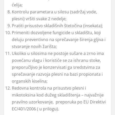
ćelija;
Kontrolu parametara u silosu (sadržaj vode,
plesni) vršiti svake 2 nedelјe;
Pratiti prisustvo skladišnih štetočina (insekata);
Primeniti dozvolјene fungicide u skladištu, koji
deluju preventivno na sprečavanje širenja glјiva i
stvaranje novih žarišta;
Ukoliko u silosima ne postoje sušare a zrno ima
povećanu vlagu i koristiće se za ishranu stoke,
preporučlјivo je konzervisati ga sredstvima za
sprečavanje razvoja plesni na bazi propionata i
organskih kiselina;
Redovna kontrola na prisustvo plesni i
mikotoksina kod dužeg skladištenja – najvažnije
pravilno uzorkovanje, preporuka po EU Direktivi
EC/401/2006 ( u prilogu).