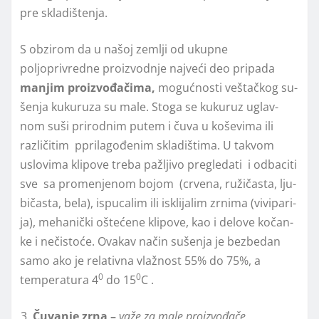
pre skladištenja.
S obzirom da u našoj zemlјi od ukupne
polјoprivredne proizvodnje najveći deo pripada
manjim proizvo
đ
ačima,
mo­guć­no­sti veš­tač­kog su­
še­nja ku­ku­ru­za su ma­le. Sto­ga se ku­ku­ruz uglav­
nom su­ši pri­rod­nim pu­tem i ču­va u ko­še­vi­ma ili
različitim pprilagođenim skladištima. U ta­kvom
uslo­vi­ma kli­po­ve tre­ba pa­žlјi­vo pre­gle­da­ti i od­ba­ci­ti
sve sa pro­me­nje­nom bo­jom (cr­ve­na, ru­ži­ča­sta, lјu­
bi­ča­sta, be­la), is­pu­ca­lim ili is­kli­ja­lim zr­ni­ma (vi­vi­pa­ri­
ja), me­ha­nič­ki oš­te­će­ne kli­po­ve, kao i de­lo­ve ko­čan­
ke i ne­či­sto­će. Ovakav način sušenja je bezbedan
samo ako je relativna vlažnost 55% do 75%, a
0
0
temperatura 4
do 15
C .
Čuvanje zrna –
važe za mal
e
proizvođač
e