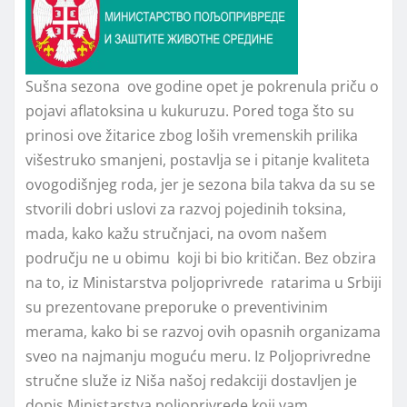
Sušna sezona ove godine opet je pokrenula priču o
pojavi aflatoksina u kukuruzu. Pored toga što su
prinosi ove žitarice zbog loših vremenskih prilika
višestruko smanjeni, postavlja se i pitanje kvaliteta
ovogodišnjeg roda, jer je sezona bila takva da su se
stvorili dobri uslovi za razvoj pojedinih toksina,
mada, kako kažu stručnjaci, na ovom našem
području ne u obimu koji bi bio kritičan. Bez obzira
na to, iz Ministarstva poljoprivrede ratarima u Srbiji
su prezentovane preporuke o preventivinim
merama, kako bi se razvoj ovih opasnih organizama
sveo na najmanju moguću meru. Iz Poljoprivredne
stručne služe iz Niša našoj redakciji dostavljen je
dopis Ministarstva poljoprivrede koji vam