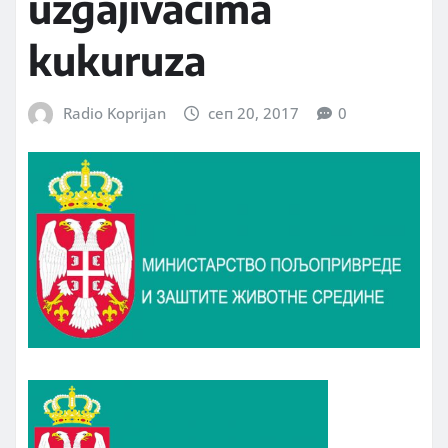
uzgajivačima
kukuruza
Radio Koprijan
сеп 20, 2017
0