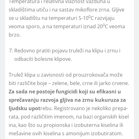
Temperatura i relativna vlažnost vazduha u
skladištima utiču i na sastav mikoflore zrna. Glјive
0
se u skladištu na temperaturi 5-10
C razvijaju
0
veoma sporo, a na temperaturi iznad 20
C veoma
brzo.
Redovno pratiti pojavu truleži na klipu i zrnu i
odbaciti bolesne klipove.
Trulež klipa u zavisnosti od prouzrokovača može
biti različite boje – zelene, bele, crne ili jarko crvene.
Za sada ne postoje fungicidi koji s
u
efikasn
i
u
sprečavanju
raz­vo­ja glјi­va
na zrnu kukuruza
za
lјud­sku upo­t
re­bu. Re­gi­stro­va­no je neko­li­ko pre­pa­
ra­ta, pod raz­li­či­tim ime­nom, na ba­zi or­gan­skih ki­se­l
i­na, kao što su propi­on­ska i izo­bu­terna ki­se­li­na ili
me­ša­vi­ne ovih ki­se­li­na s amo­ni­jum izobuti­ra­tom.