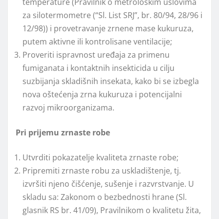
temperature (Pravilnik o metrološkim uslovima
za silotermometre (“Sl. List SRJ”, br. 80/94, 28/96 i
12/98)) i provetravanje zrnene mase kukuruza,
putem aktivne ili kontrolisane ventilacije;
Proveriti ispravnost uređaja za primenu
fumiganata i kontaktnih insekticida u cilјu
suzbijanja skladišnih insekata, kako bi se izbegla
nova oštećenja zrna kukuruza i potencijalni
razvoj mikroorganizama.
Pri prijemu zrnaste robe
Utvrditi pokazatelјe kvaliteta zrnaste robe;
Pripremiti zrnaste robu za uskladištenje, tj.
izvršiti njeno čišćenje, sušenje i razvrstvanje. U
skladu sa: Zakonom o bezbednosti hrane (Sl.
glasnik RS br. 41/09), Pravilnikom o kvalitetu žita,