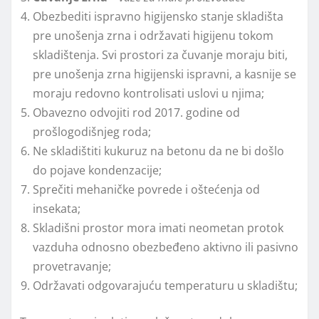
Obezbediti ispravno higijensko stanje skladišta
pre unošenja zrna i održavati higijenu tokom
skladištenja. Svi prostori za čuvanje moraju biti,
pre unošenja zrna higijenski ispravni, a kasnije se
moraju redovno kontrolisati uslovi u njima;
Obavezno odvojiti rod 2017. godine od
prošlogodišnjeg roda;
Ne skladištiti kukuruz na betonu da ne bi došlo
do pojave kondenzacije;
Sprečiti mehaničke povrede i oštećenja od
insekata;
Skladišni prostor mora imati neometan protok
vazduha odnosno obezbeđeno aktivno ili pasivno
provetravanje;
Održavati odgovarajuću temperaturu u skladištu;