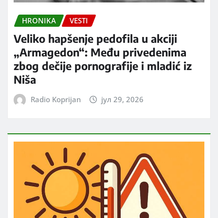
HRONIKA
VESTI
Veliko hapšenje pedofila u akciji
„Armagedon“: Među privedenima
zbog dečije pornografije i mladić iz
Niša
Radio Koprijan
јул 29, 2026