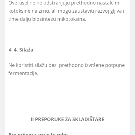
Ove kiseli­ne ne­ od­stra­njuju pret­hod­no nastale mi­
ko­tok­si­ne na zrnu, ali mogu za­u­sta­vi­ti raz­voj glјi­va i
ti­me da­lјu bio­sin­te­zu mikotoksina.
4
. Silaža
Ne koristiti silažu bez prethodno izvršene potpune
fermentacije.
II
PREPORUKE ZA SKLADIŠTARE
Pre prijema zrnaste robe