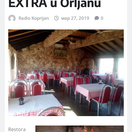
EXTRA u Orljanu
Radio Koprijan
мар 27, 2019
0
Restora