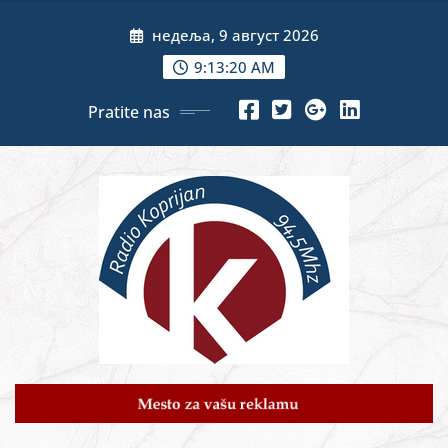
Skip
недеља, 9 август 2026
to
content
9:13:21 AM
Pratite nas