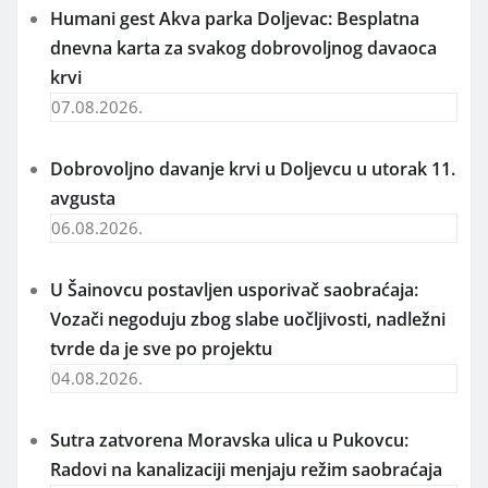
Humani gest Akva parka Doljevac: Besplatna
dnevna karta za svakog dobrovoljnog davaoca
krvi
07.08.2026.
Dobrovoljno davanje krvi u Doljevcu u utorak 11.
avgusta
06.08.2026.
U Šainovcu postavljen usporivač saobraćaja:
Vozači negoduju zbog slabe uočljivosti, nadležni
tvrde da je sve po projektu
04.08.2026.
Sutra zatvorena Moravska ulica u Pukovcu:
Radovi na kanalizaciji menjaju režim saobraćaja