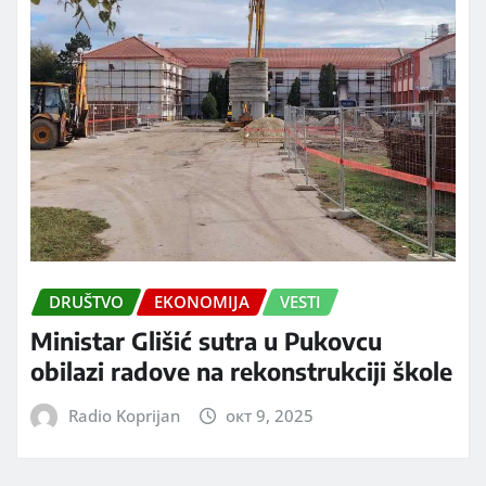
DRUŠTVO
EKONOMIJA
VESTI
Ministar Glišić sutra u Pukovcu
obilazi radove na rekonstrukciji škole
Radio Koprijan
окт 9, 2025