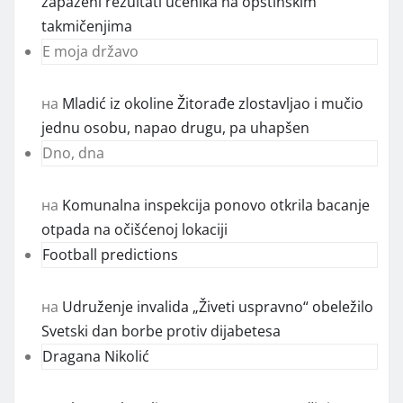
zapaženi rezultati učenika na opštinskim
takmičenjima
E moja državo
на
Mladić iz okoline Žitorađe zlostavljao i mučio
jednu osobu, napao drugu, pa uhapšen
Dno, dna
на
Komunalna inspekcija ponovo otkrila bacanje
otpada na očišćenoj lokaciji
Football predictions
на
Udruženje invalida „Živeti uspravno“ obeležilo
Svetski dan borbe protiv dijabetesa
Dragana Nikolić