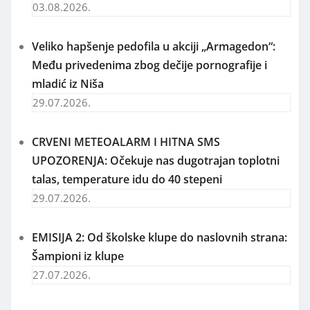
03.08.2026.
Veliko hapšenje pedofila u akciji „Armagedon“:
Među privedenima zbog dečije pornografije i
mladić iz Niša
29.07.2026.
CRVENI METEOALARM I HITNA SMS
UPOZORENJA: Očekuje nas dugotrajan toplotni
talas, temperature idu do 40 stepeni
29.07.2026.
EMISIJA 2: Od školske klupe do naslovnih strana:
Šampioni iz klupe
27.07.2026.