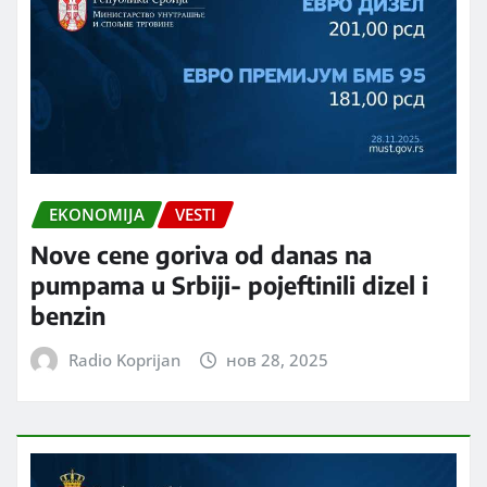
EKONOMIJA
VESTI
Nove cene goriva od danas na
pumpama u Srbiji- pojeftinili dizel i
benzin
Radio Koprijan
нов 28, 2025