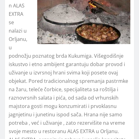
n ALAS
EXTRA
se
nalazi u
Orljanu,
u
podnožju poznatog brda Kukumiga. Višegodišnje
iskustvo i etno ambijent garantuju dobar provod i
uživanje u izvrsnoj hrani svima koji posete ovaj
objekat. Pored tradicionalnog spremanja pastrmke
na žaru, teleće čorbice, specijaliteta sa roštilja i
raznovrsnih salata i pića, od sada od vrhunskih
majstora gosti mogu konzumirati i prvoklasnu
jagnjetinu i junetinu ispod sača. Hrana nije samo
potreba , već i uživanje , zato rezervišite na vreme
svoje mesto u restoranu ALAS EXTRA u Orljanu.