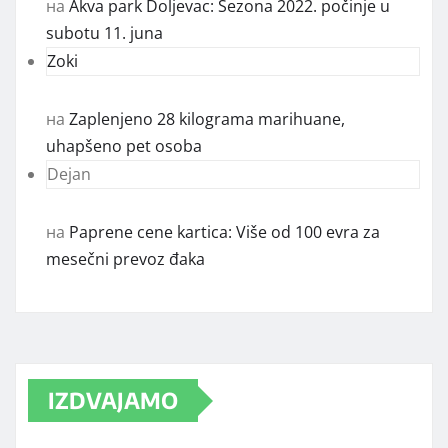
на
Akva park Doljevac: Sezona 2022. počinje u
subotu 11. juna
Zoki
на
Zaplenjeno 28 kilograma marihuane,
uhapšeno pet osoba
Dejan
на
Paprene cene kartica: Više od 100 evra za
mesečni prevoz đaka
IZDVAJAMO