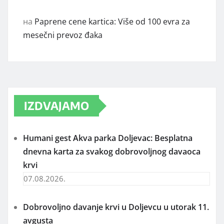
на
Paprene cene kartica: Više od 100 evra za
mesečni prevoz đaka
IZDVAJAMO
Humani gest Akva parka Doljevac: Besplatna
dnevna karta za svakog dobrovoljnog davaoca
krvi
07.08.2026.
Dobrovoljno davanje krvi u Doljevcu u utorak 11.
avgusta