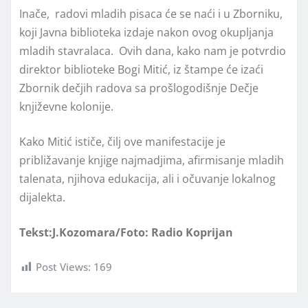
Inače, radovi mladih pisaca će se naći i u Zborniku,
koji Javna biblioteka izdaje nakon ovog okupljanja
mladih stavralaca. Ovih dana, kako nam je potvrdio
direktor biblioteke Bogi Mitić, iz štampe će izaći
Zbornik dečjih radova sa prošlogodišnje Dečje
književne kolonije.
Kako Mitić ističe, čilj ove manifestacije je
približavanje knjige najmadjima, afirmisanje mladih
talenata, njihova edukacija, ali i očuvanje lokalnog
dijalekta.
Tekst:J.Kozomara/Foto: Radio Koprijan
Post Views:
169