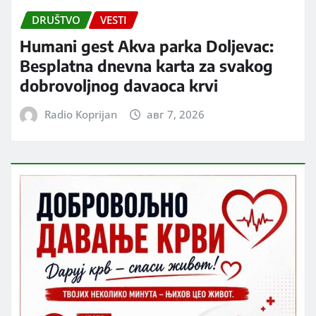
DRUŠTVO
VESTI
Humani gest Akva parka Doljevac:
Besplatna dnevna karta za svakog
dobrovoljnog davaoca krvi
Radio Koprijan
авг 7, 2026