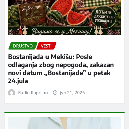
DRUŠTVO
VESTI
Bostanijada u Mekišu: Posle
odlaganja zbog nepogoda, zakazan
novi datum „Bostanijade” u petak
24.jula
Radio Koprijan
јул 21, 2026