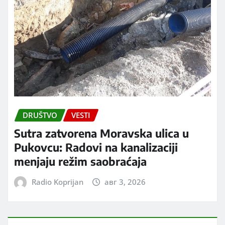
DRUŠTVO
VESTI
Sutra zatvorena Moravska ulica u
Pukovcu: Radovi na kanalizaciji
menjaju režim saobraćaja
Radio Koprijan
авг 3, 2026