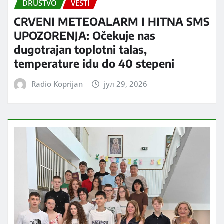
DRUŠTVO
VESTI
CRVENI METEOALARM I HITNA SMS
UPOZORENJA: Očekuje nas
dugotrajan toplotni talas,
temperature idu do 40 stepeni
Radio Koprijan
јул 29, 2026