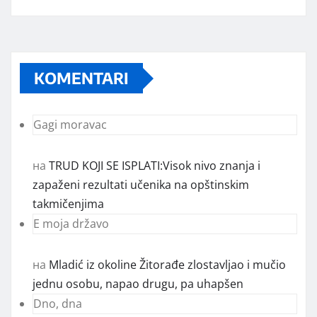
KOMENTARI
Gagi moravac
на
TRUD KOJI SE ISPLATI:Visok nivo znanja i
zapaženi rezultati učenika na opštinskim
takmičenjima
E moja državo
на
Mladić iz okoline Žitorađe zlostavljao i mučio
jednu osobu, napao drugu, pa uhapšen
Dno, dna