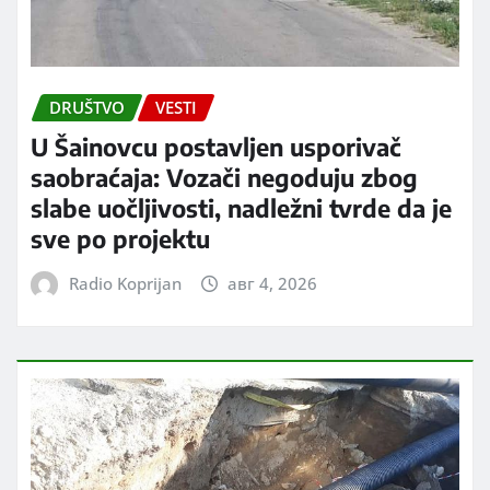
DRUŠTVO
VESTI
U Šainovcu postavljen usporivač
saobraćaja: Vozači negoduju zbog
slabe uočljivosti, nadležni tvrde da je
sve po projektu
Radio Koprijan
авг 4, 2026