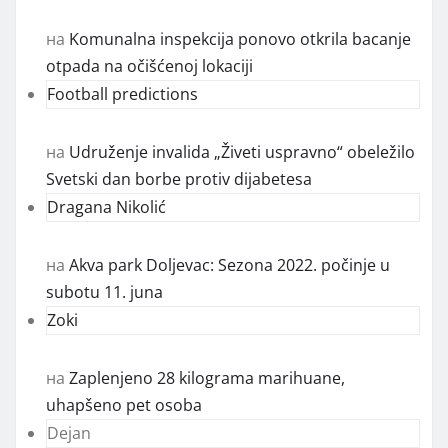
на
Komunalna inspekcija ponovo otkrila bacanje
otpada na očišćenoj lokaciji
Football predictions
на
Udruženje invalida „Živeti uspravno“ obeležilo
Svetski dan borbe protiv dijabetesa
Dragana Nikolić
на
Akva park Doljevac: Sezona 2022. počinje u
subotu 11. juna
Zoki
на
Zaplenjeno 28 kilograma marihuane,
uhapšeno pet osoba
Dejan