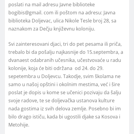
poslati na mail adresu Javne biblioteke
bogibis@gmail. com ili poštom na adresu: Javna
biblioteka Doljevac, ulica Nikole Tesle broj 28, sa
naznakom za Dečju književnu koloniju.
Svi zainteresovani djaci, tri do pet pesama ili priča,
trebalo bi da pošalju najkasnije do 15.septembra, a
dvanaest odabranih učesnika, učestvovaće u radu
kolonije, koja će biti održana od 24. do 29.
sepetembra u Doljevcu. Takodje, svim školama ne
samo u našoj opštini i okolnim mestima, već i šire
poslat je dopis u kome se učenici pozivaju da šalju
svoje radove, te se doljevačka ustanova kulture
nada gostima iz svih delova zemlje. Posebno bi im
bilo drago ističu, kada bi ugostili djake sa Kosova i
Metohije.