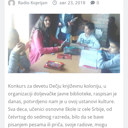
Radio Koprijan
авг 23, 2018
0
Konkurs za devetu Dečju književnu koloniju, u
organizaciji doljevačke Javne biblioteke, raspisan je
danas, potvrdjeno nam je u ovoj ustanovi kulture.
Sva deca, učenici osnovne škole iz cele Srbije, od
četvrtog do sedmog razreda, bilo da se bave
pisanjem pesama ili priča, svoje radove, mogu