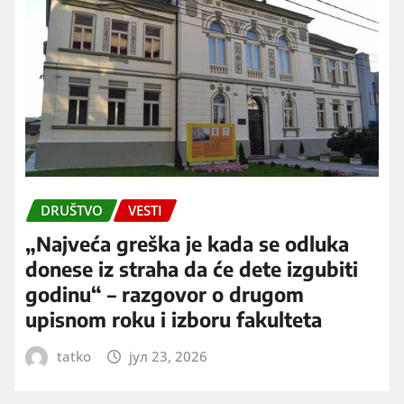
DRUŠTVO
VESTI
„Najveća greška je kada se odluka
donese iz straha da će dete izgubiti
godinu“ – razgovor o drugom
upisnom roku i izboru fakulteta
tatko
јул 23, 2026