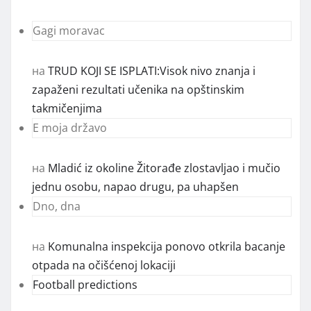
Gagi moravac
на
TRUD KOJI SE ISPLATI:Visok nivo znanja i
zapaženi rezultati učenika na opštinskim
takmičenjima
E moja državo
на
Mladić iz okoline Žitorađe zlostavljao i mučio
jednu osobu, napao drugu, pa uhapšen
Dno, dna
на
Komunalna inspekcija ponovo otkrila bacanje
otpada na očišćenoj lokaciji
Football predictions