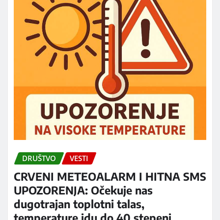
DRUŠTVO
VESTI
CRVENI METEOALARM I HITNA SMS
UPOZORENJA: Očekuje nas
dugotrajan toplotni talas,
temperature idu do 40 stepeni