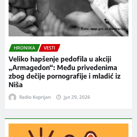
HRONIKA
VESTI
Veliko hapšenje pedofila u akciji
„Armagedon“: Među privedenima
zbog dečije pornografije i mladić iz
Niša
Radio Koprijan
јул 29, 2026