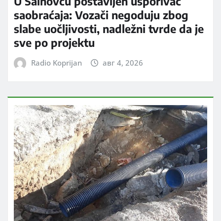
U Šainovcu postavljen usporivač
saobraćaja: Vozači negoduju zbog
slabe uočljivosti, nadležni tvrde da je
sve po projektu
Radio Koprijan
авг 4, 2026