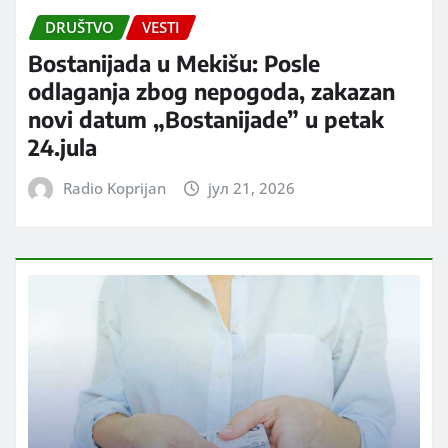
DRUŠTVO
VESTI
Bostanijada u Mekišu: Posle
odlaganja zbog nepogoda, zakazan
novi datum „Bostanijade” u petak
24.jula
Radio Koprijan
јул 21, 2026