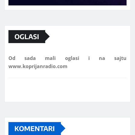
Marketing telefon 062 463 002
OGLASI
Od sada mali oglasi i na sajtu
www.koprijanradio.com
KOMENTARI