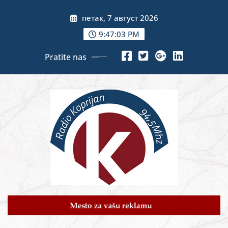
Skip
петак, 7 август 2026
to
content
9:47:05 PM
Pratite nas