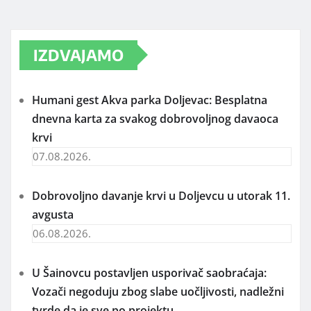
IZDVAJAMO
Humani gest Akva parka Doljevac: Besplatna
dnevna karta za svakog dobrovoljnog davaoca
krvi
07.08.2026.
Dobrovoljno davanje krvi u Doljevcu u utorak 11.
avgusta
06.08.2026.
U Šainovcu postavljen usporivač saobraćaja:
Vozači negoduju zbog slabe uočljivosti, nadležni
tvrde da je sve po projektu