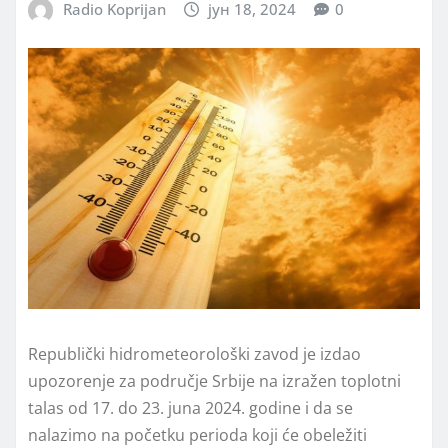
Radio Koprijan
јун 18, 2024
0
Republički hidrometeorološki zavod je izdao
upozorenje za područje Srbije na izražen toplotni
talas od 17. do 23. juna 2024. godine i da se
nalazimo na početku perioda koji će obeležiti