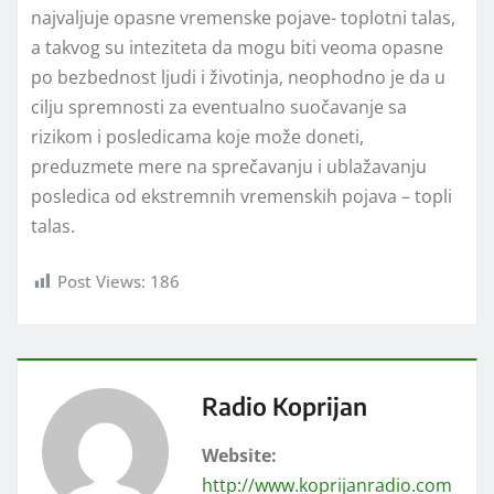
najvaljuje opasne vremenske pojave- toplotni talas,
a takvog su inteziteta da mogu biti veoma opasne
po bezbednost ljudi i životinja, neophodno je da u
cilju spremnosti za eventualno suočavanje sa
rizikom i posledicama koje može doneti,
preduzmete mere na sprečavanju i ublažavanju
posledica od ekstremnih vremenskih pojava – topli
talas.
Post Views:
186
Radio Koprijan
Website:
http://www.koprijanradio.com