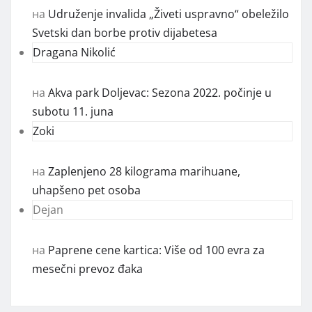
на
Udruženje invalida „Živeti uspravno“ obeležilo
Svetski dan borbe protiv dijabetesa
Dragana Nikolić
на
Akva park Doljevac: Sezona 2022. počinje u
subotu 11. juna
Zoki
на
Zaplenjeno 28 kilograma marihuane,
uhapšeno pet osoba
Dejan
на
Paprene cene kartica: Više od 100 evra za
mesečni prevoz đaka