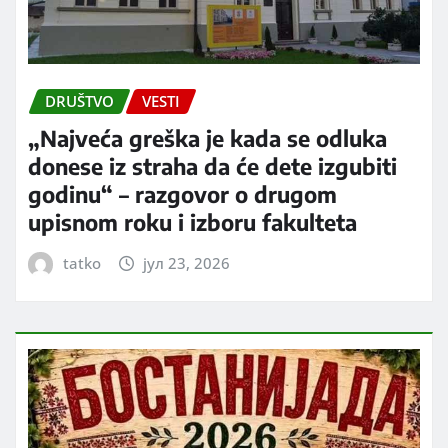
DRUŠTVO
VESTI
„Najveća greška je kada se odluka
donese iz straha da će dete izgubiti
godinu“ – razgovor o drugom
upisnom roku i izboru fakulteta
tatko
јул 23, 2026