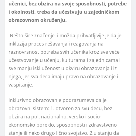
učenici, bez obzira na svoje sposobnosti, potrebe
i okolnosti, treba da učestvuju u zajedničkom
obrazovnom okruženju.
Nešto šire značenje i možda prihvatlјivije je da je
inkluzija proces rešavanja i reagovanja na
raznovrsnost potreba svih učenika kroz sve veće
učestvovanje u učenju, kulturama i zajednicama i
sve manju isklјučenost u okviru obrazovanja i iz
njega, jer sva deca imaju pravo na obrazovanje i
vaspitanje.
Inkluzivno obrazovanje podrazumeva da je
obrazovni sistem: 1. otvoren za svu decu, bez
obzira na pol, nacionalno, versko i socio-
ekonomsko poreklo, sposobnosti i zdravstveno
stanje ili neko drugo lično svojstvo. 2.u stanju da