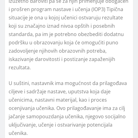
izuzetno daroviti pa se za njih primenjuje obogaćen
i prošren program nastave i učenja (IOP3) Tipična
situacije je ona u kojoj učenici ostvaruju rezultate
koji su značajno iznad nivoa opštih i posebnih
standarda, pa im je potrebno obezbediti dodatnu
podršku u obrazovanju koja će omogućiti puno
zadovolјenje njihovih obrazovnih potreba,
iskazivanje darovitosti i postizanje zapaženijih
rezultata.
U suštini, nastavnik ima mogućnost da prilagođava
cilјeve i sadržaje nastave, uputstva koja daje
učenicima, nastavni materijal, kao i proces
ocenjivanja učenika. Ovo prilagođavanje ima za cilј
jačanje samopouzdanja učenika, njegovo socijalno
uklјučivanje, učenje i ostvarivanje potencijala
učenika.