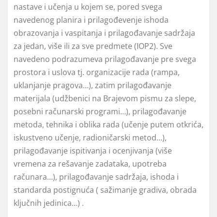
nastave i učenja u kojem se, pored svega
navedenog planira i prilagođevenje ishoda
obrazovanja i vaspitanja i prilagođavanje sadržaja
za jedan, više ili za sve predmete (IOP2). Sve
navedeno podrazumeva prilagođavanje pre svega
prostora i uslova tj. organizacije rada (rampa,
uklanjanje pragova…), zatim prilagođavanje
materijala (udžbenici na Brajevom pismu za slepe,
posebni računarski programi…), prilagođavanje
metoda, tehnika i oblika rada (učenje putem otkrića,
iskustveno učenje, radioničarski metod…),
prilagođavanje ispitivanja i ocenjivanja (više
vremena za rešavanje zadataka, upotreba
računara…), prilagođavanje sadržaja, ishoda i
standarda postignuća ( sažimanje gradiva, obrada
klјučnih jedinica…) .