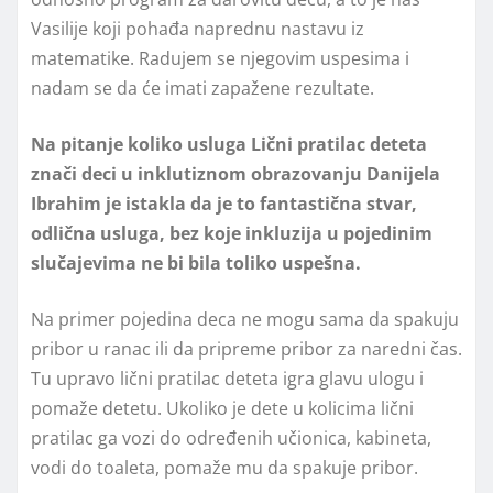
Vasilije koji pohađa naprednu nastavu iz
matematike. Radujem se njegovim uspesima i
nadam se da će imati zapažene rezultate.
Na pitanje koliko usluga Lični pratilac deteta
znači deci u inklutiznom obrazovanju Danijela
Ibrahim je istakla da je to fantastična stvar,
odlična usluga, bez koje inkluzija u pojedinim
slučajevima ne bi bila toliko uspešna.
Na primer pojedina deca ne mogu sama da spakuju
pribor u ranac ili da pripreme pribor za naredni čas.
Tu upravo lični pratilac deteta igra glavu ulogu i
pomaže detetu. Ukoliko je dete u kolicima lični
pratilac ga vozi do određenih učionica, kabineta,
vodi do toaleta, pomaže mu da spakuje pribor.