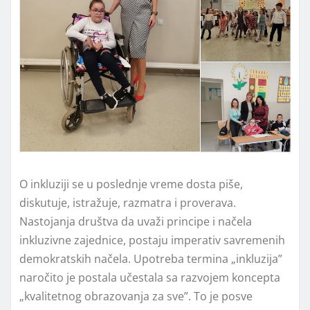
O inkluziji se u poslednje vreme dosta piše,
diskutuje, istražuje, razmatra i proverava.
Nastojanja društva da uvaži principe i načela
inkluzivne zajednice, postaju imperativ savremenih
demokratskih načela. Upotreba termina „inkluzija”
naročito je postala učestala sa razvojem koncepta
„kvalitetnog obrazovanja za sve”. To je posve