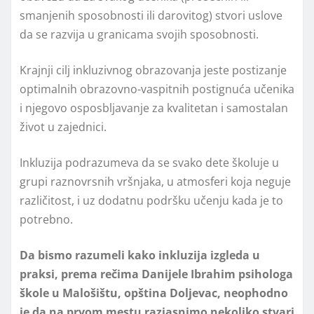
smanjenih sposobnosti ili darovitog) stvori uslove
da se razvija u granicama svojih sposobnosti.
Krajnji cilј inkluzivnog obrazovanja jeste postizanje
optimalnih obrazovno-vaspitnih postignuća učenika
i njegovo osposblјavanje za kvalitetan i samostalan
život u zajednici.
Inkluzija podrazumeva da se svako dete školuje u
grupi raznovrsnih vršnjaka, u atmosferi koja neguje
različitost, i uz dodatnu podršku učenju kada je to
potrebno.
Da bismo razumeli kako inkluzija izgleda u
praksi, prema rečima Danijele Ibrahim psihologa
škole u Malošištu, opština Doljevac, neophodno
je da na prvom mestu razjasnimo nekoliko stvari