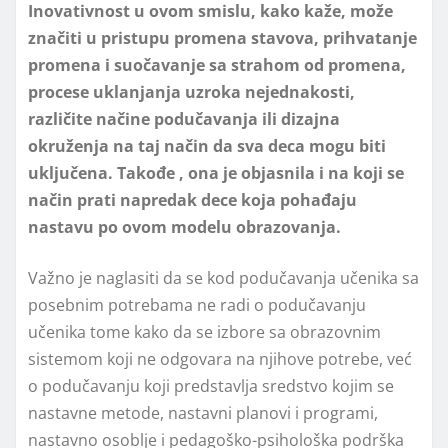
Inovativnost u ovom smislu, kako kaže, može
značiti u pristupu promena stavova, prihvatanje
promena i suočavanje sa strahom od promena,
procese uklanjanja uzroka nejednakosti,
različite načine podučavanja ili dizajna
okruženja na taj način da sva deca mogu biti
uključena. Takođe , ona je objasnila i na koji se
način prati napredak dece koja pohađaju
nastavu po ovom modelu obrazovanja.
Važno je naglasiti da se kod podučavanja učenika sa
posebnim potrebama ne radi o podučavanju
učenika tome kako da se izbore sa obrazovnim
sistemom koji ne odgovara na njihove potrebe, već
o podučavanju koji predstavlјa sredstvo kojim se
nastavne metode, nastavni planovi i programi,
nastavno osoblјe i pedagoško-psihološka podrška