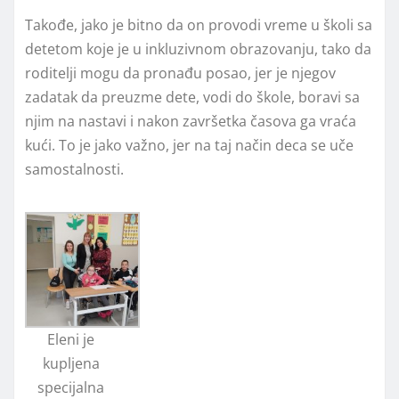
Takođe, jako je bitno da on provodi vreme u školi sa
detetom koje je u inkluzivnom obrazovanju, tako da
roditelji mogu da pronađu posao, jer je njegov
zadatak da preuzme dete, vodi do škole, boravi sa
njim na nastavi i nakon završetka časova ga vraća
kući. To je jako važno, jer na taj način deca se uče
samostalnosti.
Eleni je
kupljena
specijalna