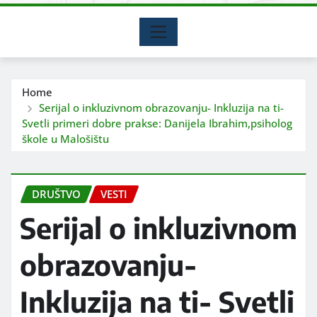
Home
Serijal o inkluzivnom obrazovanju- Inkluzija na ti-
Svetli primeri dobre prakse: Danijela Ibrahim,psiholog
škole u Malošištu
DRUŠTVO
VESTI
Serijal o inkluzivnom
obrazovanju-
Inkluzija na ti- Svetli