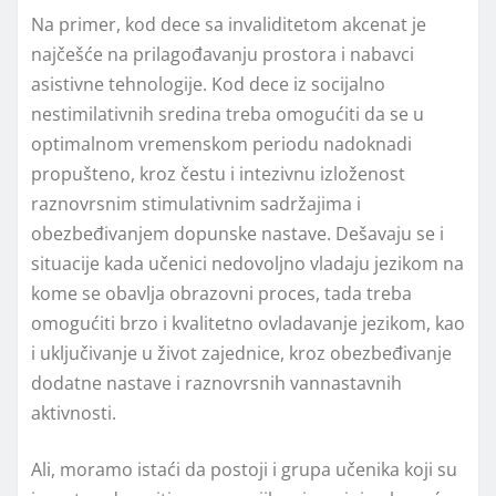
Na primer, kod dece sa invaliditetom akcenat je
najčešće na prilagođavanju prostora i nabavci
asistivne tehnologije. Kod dece iz socijalno
nestimilativnih sredina treba omogućiti da se u
optimalnom vremenskom periodu nadoknadi
propušteno, kroz čestu i intezivnu izloženost
raznovrsnim stimulativnim sadržajima i
obezbeđivanjem dopunske nastave. Dešavaju se i
situacije kada učenici nedovolјno vladaju jezikom na
kome se obavlјa obrazovni proces, tada treba
omogućiti brzo i kvalitetno ovladavanje jezikom, kao
i uklјučivanje u život zajednice, kroz obezbeđivanje
dodatne nastave i raznovrsnih vannastavnih
aktivnosti.
Ali, moramo istaći da postoji i grupa učenika koji su