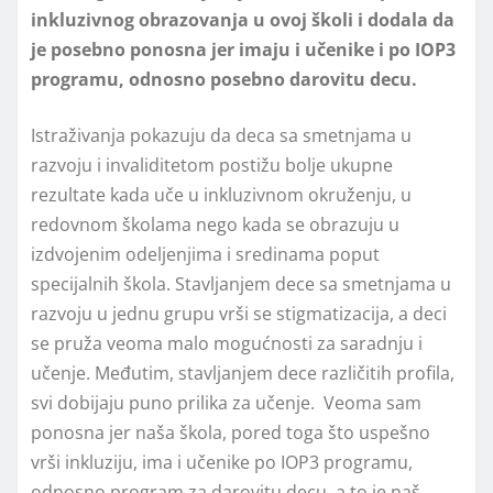
inkluzivnog obrazovanja u ovoj školi i dodala da
je posebno ponosna jer imaju i učenike i po IOP3
programu, odnosno posebno darovitu decu.
Istraživanja pokazuju da deca sa smetnjama u
razvoju i invaliditetom postižu bolјe ukupne
rezultate kada uče u inkluzivnom okruženju, u
redovnom školama nego kada se obrazuju u
izdvojenim odelјenjima i sredinama poput
specijalnih škola. Stavlјanjem dece sa smetnjama u
razvoju u jednu grupu vrši se stigmatizacija, a deci
se pruža veoma malo mogućnosti za saradnju i
učenje. Međutim, stavlјanjem dece različitih profila,
svi dobijaju puno prilika za učenje. Veoma sam
ponosna jer naša škola, pored toga što uspešno
vrši inkluziju, ima i učenike po IOP3 programu,
odnosno program za darovitu decu, a to je naš