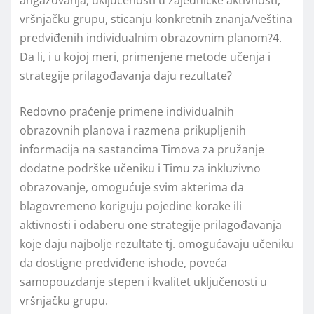
angažovanja, uklјučenosti u zajedničke aktivnosti,
vršnjačku grupu, sticanju konkretnih znanja/veština
predviđenih individualnim obrazovnim planom?4.
Da li, i u kojoj meri, primenjene metode učenja i
strategije prilagođavanja daju rezultate?
Redovno praćenje primene individualnih
obrazovnih planova i razmena prikuplјenih
informacija na sastancima Timova za pružanje
dodatne podrške učeniku i Timu za inkluzivno
obrazovanje, omogućuje svim akterima da
blagovremeno koriguju pojedine korake ili
aktivnosti i odaberu one strategije prilagođavanja
koje daju najbolјe rezultate tj. omogućavaju učeniku
da dostigne predviđene ishode, poveća
samopouzdanje stepen i kvalitet uklјučenosti u
vršnjačku grupu.