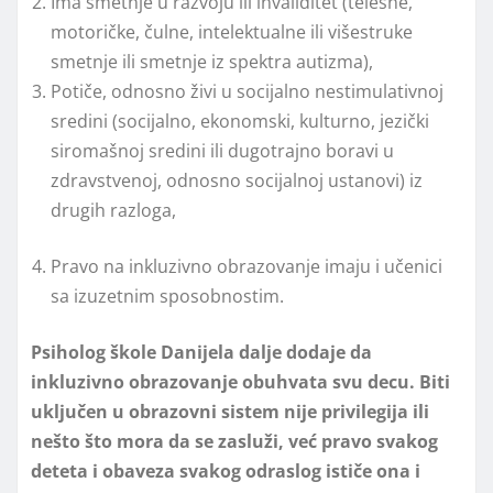
Ima smetnje u razvoju ili invaliditet (telesne,
motoričke, čulne, intelektualne ili višestruke
smetnje ili smetnje iz spektra autizma),
Potiče, odnosno živi u socijalno nestimulativnoj
sredini (socijalno, ekonomski, kulturno, jezički
siromašnoj sredini ili dugotrajno boravi u
zdravstvenoj, odnosno socijalnoj ustanovi) iz
drugih razloga,
Pravo na inkluzivno obrazovanje imaju i učenici
sa izuzetnim sposobnostim.
Psiholog škole Danijela dalje dodaje da
inkluzivno obrazovanje obuhvata svu decu. Biti
uključen u obrazovni sistem nije privilegija ili
nešto što mora da se zasluži, već pravo svakog
deteta i obaveza svakog odraslog ističe ona i