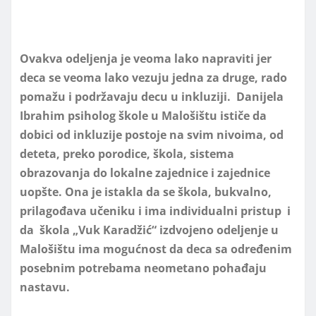
Ovakva odeljenja je veoma lako napraviti jer
deca se veoma lako vezuju jedna za druge, rado
pomažu i podržavaju decu u inkluziji. Danijela
Ibrahim psiholog škole u Malošištu ističe da
dobici od inkluzije postoje na svim nivoima, od
deteta, preko porodice, škola, sistema
obrazovanja do lokalne zajednice i zajednice
uopšte. Ona je istakla da se škola, bukvalno,
prilagođava učeniku i ima individualni pristup i
da škola „Vuk Karadžić“ izdvojeno odeljenje u
Malošištu ima mogućnost da deca sa određenim
posebnim potrebama neometano pohađaju
nastavu.