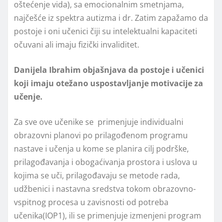
oštećenje vida), sa emocionalnim smetnjama,
najčešće iz spektra autizma i dr. Zatim zapažamo da
postoje i oni učenici čiji su intelektualni kapaciteti
očuvani ali imaju fizički invaliditet.
Danijela Ibrahim objašnjava da postoje i učenici
koji imaju otežano uspostavlјanje motivacije za
učenje.
Za sve ove učenike se primenjuje individualni
obrazovni planovi po prilagođenom programu
nastave i učenja u kome se planira cilј podrške,
prilagođavanja i obogaćivanja prostora i uslova u
kojima se uči, prilagođavaju se metode rada,
udžbenici i nastavna sredstva tokom obrazovno-
vspitnog procesa u zavisnosti od potreba
učenika(IOP1), ili se primenjuje izmenjeni program