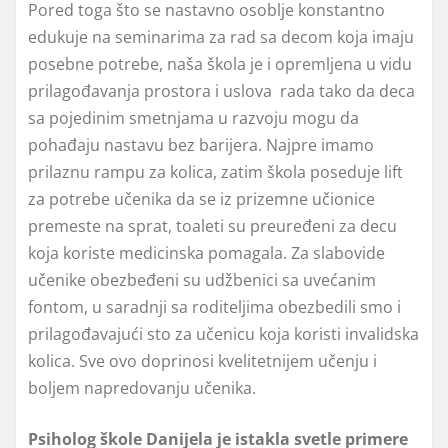
Pored toga što se nastavno osoblјe konstantno
edukuje na seminarima za rad sa decom koja imaju
posebne potrebe, naša škola je i opremlјena u vidu
prilagođavanja prostora i uslova rada tako da deca
sa pojedinim smetnjama u razvoju mogu da
pohađaju nastavu bez barijera. Najpre imamo
prilaznu rampu za kolica, zatim škola poseduje lift
za potrebe učenika da se iz prizemne učionice
premeste na sprat, toaleti su preuređeni za decu
koja koriste medicinska pomagala. Za slabovide
učenike obezbeđeni su udžbenici sa uvećanim
fontom, u saradnji sa roditelјima obezbedili smo i
prilagođavajući sto za učenicu koja koristi invalidska
kolica. Sve ovo doprinosi kvelitetnijem učenju i
bolјem napredovanju učenika.
Psiholog škole Danijela je istakla svetle primere