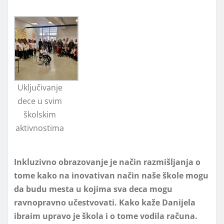
Uključivanje
dece u svim
školskim
aktivnostima
Inkluzivno obrazovanje je način razmišljanja o
tome kako na inovativan način naše škole mogu
da budu mesta u kojima sva deca mogu
ravnopravno učestvovati. Kako kaže Danijela
ibraim upravo je škola i o tome vodila računa.