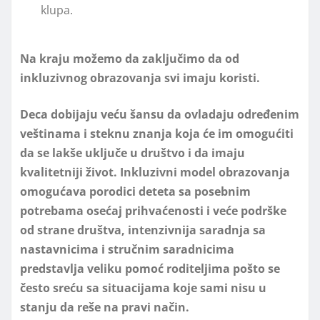
klupa.
Na kraju možemo da zaključimo da od
inkluzivnog obrazovanja svi imaju koristi.
Deca dobijaju veću šansu da ovladaju određenim
veštinama i steknu znanja koja će im omogućiti
da se lakše uključe u društvo i da imaju
kvalitetniji život. Inkluzivni model obrazovanja
omogućava porodici deteta sa posebnim
potrebama osećaj prihvaćenosti i veće podrške
od strane društva, intenzivnija saradnja sa
nastavnicima i stručnim saradnicima
predstavlja veliku pomoć roditeljima pošto se
često sreću sa situacijama koje sami nisu u
stanju da reše na pravi način.