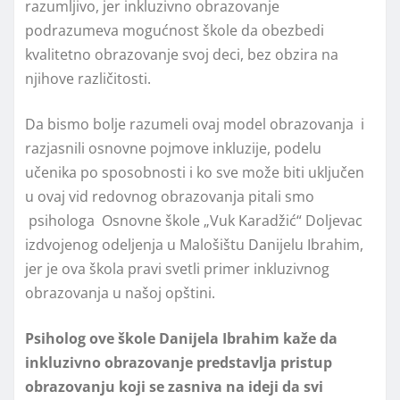
razumljivo, jer inkluzivno obrazovanje
podrazumeva mogućnost škole da obezbedi
kvalitetno obrazovanje svoj deci, bez obzira na
njihove različitosti.
Da bismo bolje razumeli ovaj model obrazovanja i
razjasnili osnovne pojmove inkluzije, podelu
učenika po sposobnosti i ko sve može biti uključen
u ovaj vid redovnog obrazovanja pitali smo
psihologa Osnovne škole „Vuk Karadžić“ Doljevac
izdvojenog odeljenja u Malošištu Danijelu Ibrahim,
jer je ova škola pravi svetli primer inkluzivnog
obrazovanja u našoj opštini.
Psiholog ove škole Danijela Ibrahim kaže da
inkluzivno obrazovanje predstavlja pristup
obrazovanju koji se zasniva na ideji da svi