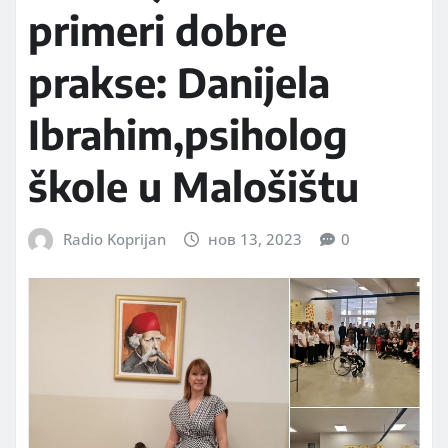
primeri dobre
prakse: Danijela
Ibrahim,psiholog
škole u Malošištu
Radio Koprijan
нов 13, 2023
0