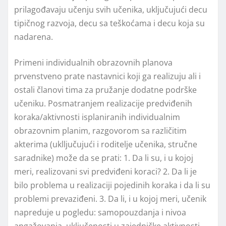
prilagođavaju učenju svih učenika, uklјučujući decu
tipičnog razvoja, decu sa teškoćama i decu koja su
nadarena.
Primeni individualnih obrazovnih planova
prvenstveno prate nastavnici koji ga realizuju ali i
ostali članovi tima za pružanje dodatne podrške
učeniku. Posmatranjem realizacije predviđenih
koraka/aktivnosti isplaniranih individualnim
obrazovnim planim, razgovorom sa različitim
akterima (ukllјučujući i roditelјe učenika, stručne
saradnike) može da se prati: 1. Da li su, i u kojoj
meri, realizovani svi predviđeni koraci? 2. Da li je
bilo problema u realizaciji pojedinih koraka i da li su
problemi prevaziđeni. 3. Da li, i u kojoj meri, učenik
napreduje u pogledu: samopouzdanja i nivoa