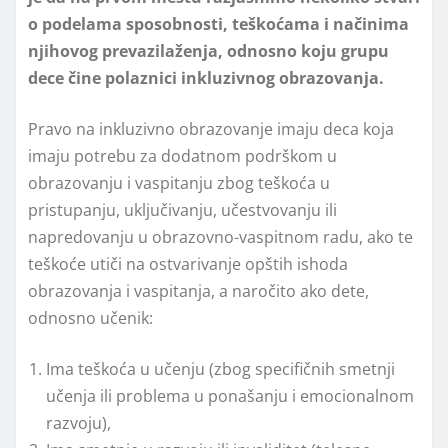
o podelama sposobnosti, teškoćama i načinima
njihovog prevazilaženja, odnosno koju grupu
dece čine polaznici inkluzivnog obrazovanja.
Pravo na inkluzivno obrazovanje imaju deca koja
imaju potrebu za dodatnom podrškom u
obrazovanju i vaspitanju zbog teškoća u
pristupanju, uklјučivanju, učestvovanju ili
napredovanju u obrazovno-vaspitnom radu, ako te
teškoće utiči na ostvarivanje opštih ishoda
obrazovanja i vaspitanja, a naročito ako dete,
odnosno učenik:
Ima teškoća u učenju (zbog specifičnih smetnji
učenja ili problema u ponašanju i emocionalnom
razvoju),