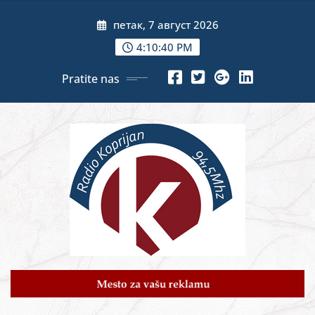
Skip
петак, 7 август 2026
to
content
4:10:41 PM
Pratite nas