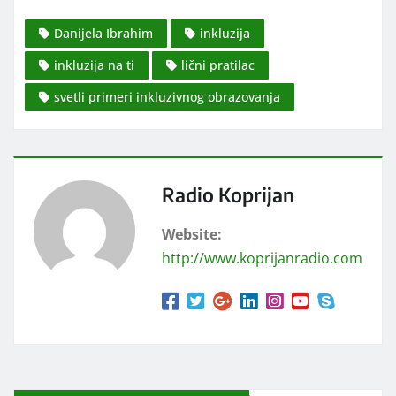
Danijela Ibrahim
inkluzija
inkluzija na ti
lični pratilac
svetli primeri inkluzivnog obrazovanja
Radio Koprijan
Website:
http://www.koprijanradio.com