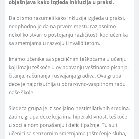
objašnjava kako izgleda inkluzija u praksi.
Da bi smo razumeli kako inkluzija izgleda u praksi,
neophodno je da na prvom mestu razjasnimo
nekoliko stvari o postojanju različitosti kod učenika
sa smetnjama u razvoju i invaliditetom.
Imamo učenike sa specifičnim teškoćama u učenju
koji imaju teškoće u ovladavanju veštinama pisanja,
čitanja, računanja i usvajanja gradiva. Ova grupa
dece je najprisutnija u obrazovno-vaspitnom radu
naše škole.
Sledeća grupa je iz socijalno nestimilativnih sredina.
Zatim, grupa dece koja ima hiperaktivnost, teškoće
u socijalnom ponašanju i deficit pažnje. Tu su i
učenici sa senzornim smetnjama (oštećenje sluha,