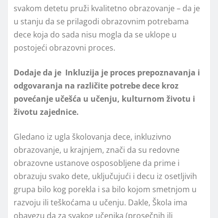
svakom detetu pruži kvalitetno obrazovanje – da je
u stanju da se prilagodi obrazovnim potrebama
dece koja do sada nisu mogla da se uklope u
postojeći obrazovni proces.
Dodaje da je Inkluzija je proces prepoznavanja i
odgovaranja na različite potrebe dece kroz
povećanje učešća u učenju, kulturnom životu i
životu zajednice.
Gledano iz ugla školovanja dece, inkluzivno
obrazovanje, u krajnjem, znači da su redovne
obrazovne ustanove osposoblјene da prime i
obrazuju svako dete, uklјučujući i decu iz osetlјivih
grupa bilo kog porekla i sa bilo kojom smetnjom u
razvoju ili teškoćama u učenju. Dakle, Škola ima
obavezu da za svakog učenika (prosečnih ili