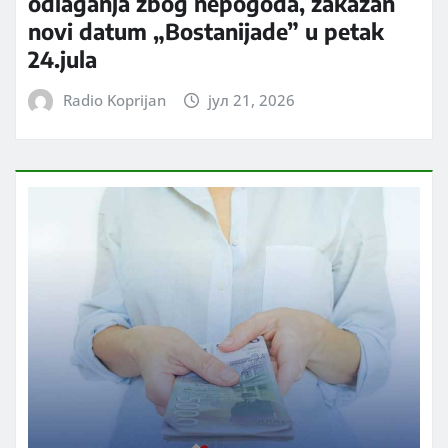
odlaganja zbog nepogoda, zakazan
novi datum „Bostanijade” u petak
24.jula
Radio Koprijan
јул 21, 2026