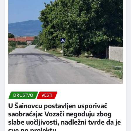
DRUŠTVO
VESTI
U Šainovcu postavljen usporivač
saobraćaja: Vozači negoduju zbog
slabe uočljivosti, nadležni tvrde da je
sve po projektu