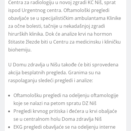
Centra za radiologiju u novoj zgradi KC Niš, sprat
ispod Urgentnog centra. Oftamološki pregledi
obavljaće se u specijalističkim ambulantama Klinike
za očne bolesti, tačnije u nekadašnjoj zgradi
hirurških klinika. Dok će analize krvi na hormon
štitaste žlezde biti u Centru za medicinsku i kliničku
biohemiju.
U Domu zdravlja u Nišu takođe će biti sprovedena
akcija besplatnih pregleda. Granima su na
raspolaganju sledeći pregledi i analize:
Oftamološku pregledi na odeljenju oftamologije
koje se nalazi na petom spratu DZ Niš
Pregledi krvnog pritiska i đećera u krvi obaljaće
se u centralnom holu Doma zdravlja Niš
EKG pregledi obavljaće se na odeljenju interne