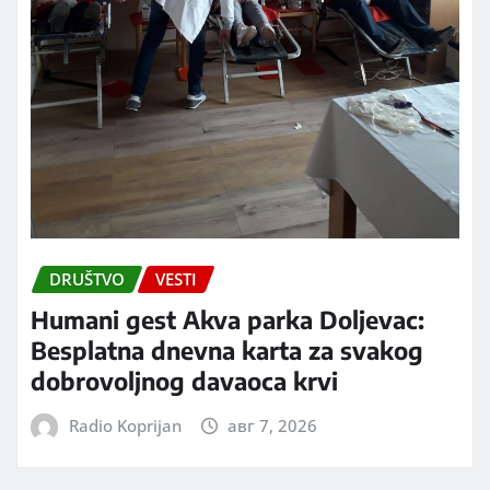
DRUŠTVO
VESTI
Humani gest Akva parka Doljevac:
Besplatna dnevna karta za svakog
dobrovoljnog davaoca krvi
Radio Koprijan
авг 7, 2026