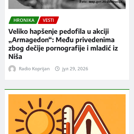
HRONIKA
VESTI
Veliko hapšenje pedofila u akciji
„Armagedon“: Među privedenima
zbog dečije pornografije i mladić iz
Niša
Radio Koprijan
јул 29, 2026