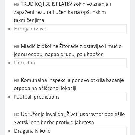
на
TRUD KOJI SE ISPLATI:Visok nivo znanja i
zapaženi rezultati učenika na opštinskim
takmičenjima
E moja državo
на
Mladić iz okoline Žitorađe zlostavljao i mučio
jednu osobu, napao drugu, pa uhapšen
Dno, dna
на
Komunalna inspekcija ponovo otkrila bacanje
otpada na očišćenoj lokaciji
Football predictions
на
Udruženje invalida „Živeti uspravno“ obeležilo
Svetski dan borbe protiv dijabetesa
Dragana Nikolić