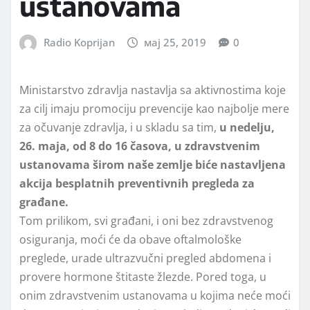
ustanovama
Radio Koprijan
мај 25, 2019
0
Ministarstvo zdravlja nastavlja sa aktivnostima koje
za cilj imaju promociju prevencije kao najbolje mere
za očuvanje zdravlja, i u skladu sa tim,
u nedelju,
26. maja, od 8 do 16 časova, u zdravstvenim
ustanovama širom naše zemlje biće nastavljena
akcija besplatnih preventivnih pregleda za
građane.
Tom prilikom, svi građani, i oni bez zdravstvenog
osiguranja, moći će da obave oftalmološke
preglede, urade ultrazvučni pregled abdomena i
provere hormone štitaste žlezde. Pored toga, u
onim zdravstvenim ustanovama u kojima neće moći