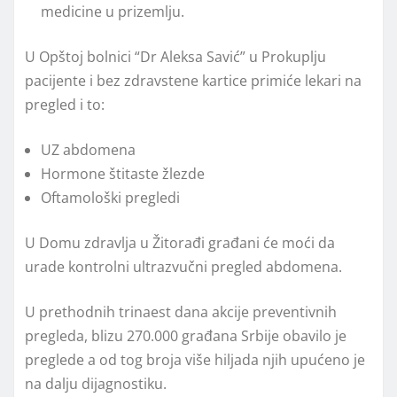
medicine u prizemlju.
U Opštoj bolnici “Dr Aleksa Savić” u Prokuplju
pacijente i bez zdravstene kartice primiće lekari na
pregled i to:
UZ abdomena
Hormone štitaste žlezde
Oftamološki pregledi
U Domu zdravlja u Žitorađi građani će moći da
urade kontrolni ultrazvučni pregled abdomena.
U prethodnih trinaest dana akcije preventivnih
pregleda, blizu 270.000 građana Srbije obavilo je
preglede a od tog broja više hiljada njih upućeno je
na dalju dijagnostiku.