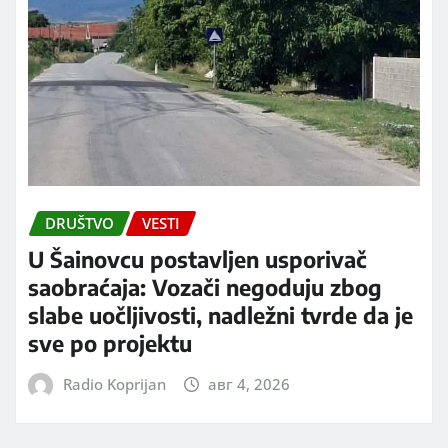
DRUŠTVO
VESTI
U Šainovcu postavljen usporivač
saobraćaja: Vozači negoduju zbog
slabe uočljivosti, nadležni tvrde da je
sve po projektu
Radio Koprijan
авг 4, 2026