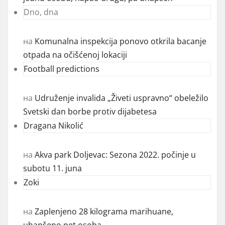
Dno, dna
на
Komunalna inspekcija ponovo otkrila bacanje
otpada na očišćenoj lokaciji
Football predictions
на
Udruženje invalida „Živeti uspravno“ obeležilo
Svetski dan borbe protiv dijabetesa
Dragana Nikolić
на
Akva park Doljevac: Sezona 2022. počinje u
subotu 11. juna
Zoki
на
Zaplenjeno 28 kilograma marihuane,
uhapšeno pet osoba