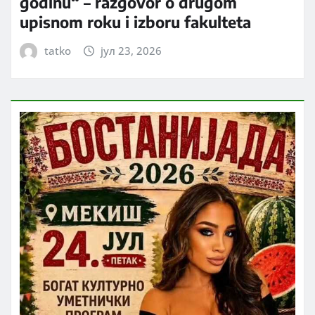
godinu“ – razgovor o drugom
upisnom roku i izboru fakulteta
tatko
јул 23, 2026