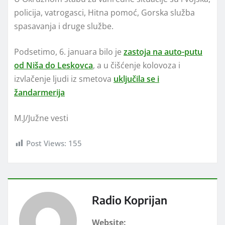
policija, vatrogasci, Hitna pomoć, Gorska služba
spasavanja i druge službe.
Podsetimo, 6. januara bilo je
zastoja na auto-putu
od Niša do Leskovca
, a u čišćenje kolovoza i
izvlačenje ljudi iz smetova
uključila se i
žandarmerija
M.J/Južne vesti
Post Views:
155
Radio Koprijan
Website: