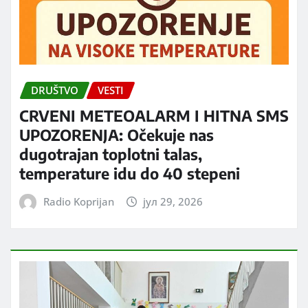
DRUŠTVO
VESTI
CRVENI METEOALARM I HITNA SMS
UPOZORENJA: Očekuje nas
dugotrajan toplotni talas,
temperature idu do 40 stepeni
Radio Koprijan
јул 29, 2026