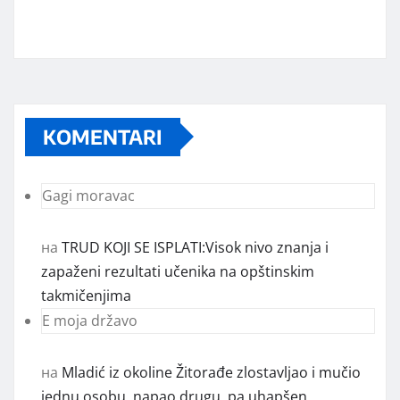
KOMENTARI
Gagi moravac
на
TRUD KOJI SE ISPLATI:Visok nivo znanja i
zapaženi rezultati učenika na opštinskim
takmičenjima
E moja državo
на
Mladić iz okoline Žitorađe zlostavljao i mučio
jednu osobu, napao drugu, pa uhapšen