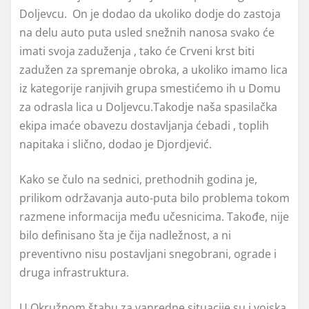
Doljevcu. On je dodao da ukoliko dodje do zastoja
na delu auto puta usled snežnih nanosa svako će
imati svoja zaduženja , tako će Crveni krst biti
zadužen za spremanje obroka, a ukoliko imamo lica
iz kategorije ranjivih grupa smestićemo ih u Domu
za odrasla lica u Doljevcu.Takodje naša spasilačka
ekipa imaće obavezu dostavljanja ćebadi , toplih
napitaka i slično, dodao je Djordjević.
Kako se čulo na sednici, prethodnih godina je,
prilikom održavanja auto-puta bilo problema tokom
razmene informacija među učesnicima. Takođe, nije
bilo definisano šta je čija nadležnost, a ni
preventivno nisu postavljani snegobrani, ograde i
druga infrastruktura.
U Okružnom štabu za vanredne situacije su i vojska,