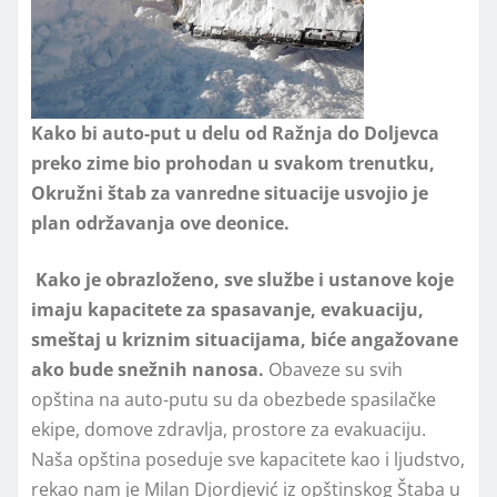
Kako bi auto-put u delu od Ražnja do Doljevca
preko zime bio prohodan u svakom trenutku,
Okružni štab za vanredne situacije usvojio je
plan održavanja ove deonice.
Kako je obrazloženo, sve službe i ustanove koje
imaju kapacitete za spasavanje, evakuaciju,
smeštaj u kriznim situacijama, bi
ć
e anga
ž
ovane
ako bude sne
ž
nih nanosa.
Obaveze su svih
opština na auto-putu su da obezbede spasilačke
ekipe, domove zdravlja, prostore za evakuaciju.
Naša opština poseduje sve kapacitete kao i ljudstvo,
rekao nam je Milan Djordjević iz opštinskog Štaba u