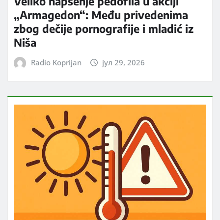
Veliko hapšenje pedofila u akciji
„Armagedon“: Među privedenima
zbog dečije pornografije i mladić iz
Niša
Radio Koprijan
јул 29, 2026