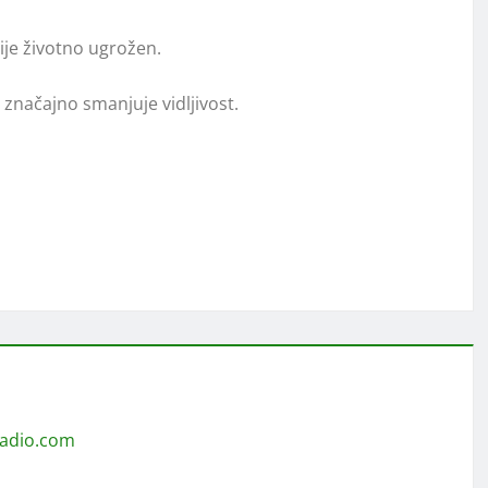
je životno ugrožen.
 značajno smanjuje vidljivost.
radio.com