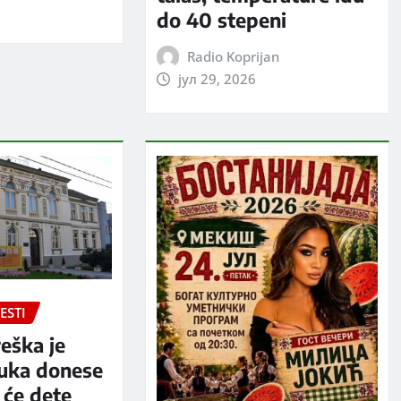
do 40 stepeni
Radio Koprijan
јул 29, 2026
ESTI
eška je
luka donese
 će dete