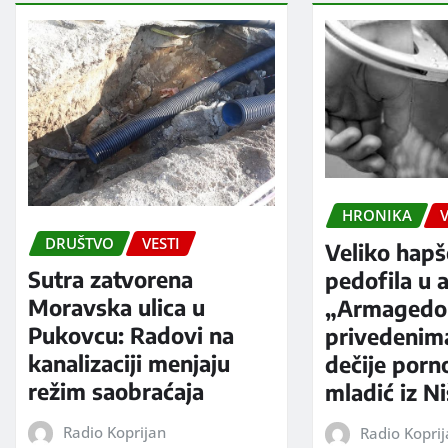
HRONIKA
V
DRUŠTVO
VESTI
Veliko hapš
Sutra zatvorena
pedofila u a
Moravska ulica u
„Armagedo
Pukovcu: Radovi na
privedenim
kanalizaciji menjaju
dečije porno
režim saobraćaja
mladić iz N
Radio Koprijan
Radio Kopri