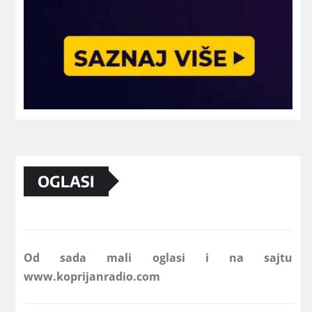
Marketing telefon 062 463 002
OGLASI
Od sada mali oglasi i na sajtu
www.koprijanradio.com