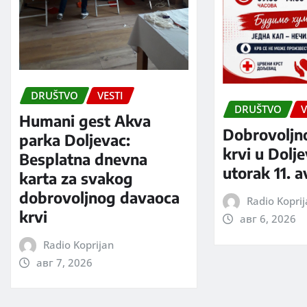
DRUŠTVO
VESTI
DRUŠTVO
V
Humani gest Akva
Dobrovoljn
parka Doljevac:
krvi u Dolj
Besplatna dnevna
utorak 11. 
karta za svakog
dobrovoljnog davaoca
Radio Kopri
krvi
авг 6, 2026
Radio Koprijan
авг 7, 2026