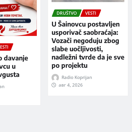
DRUŠTVO
VESTI
U Šainovcu postavljen
usporivač saobraćaja:
Vozači negoduju zbog
ESTI
slabe uočljivosti,
nadležni tvrde da je sve
o davanje
po projektu
evcu u
avgusta
Radio Koprijan
авг 4, 2026
jan