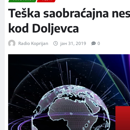
Teška saobraćajna ne
kod Doljevca
Radio Koprijan
јан 31, 2019
0