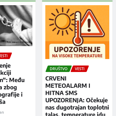
ESTI
enje
DRUŠTVO
VESTI
kciji
CRVENI
n“: Među
METEOALARM I
a zbog
HITNA SMS
grafije i
UPOZORENJA: Očekuje
iša
nas dugotrajan toplotni
jan
talas, temperature idu