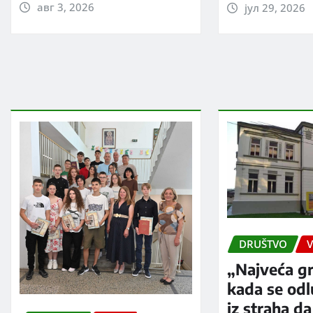
авг 3, 2026
јул 29, 2026
DRUŠTVO
V
„Najveća gr
kada se od
iz straha da