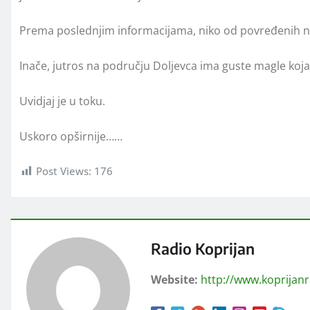
Prema poslednjim informacijama, niko od povređenih ni
Inače, jutros na području Doljevca ima guste magle koja
Uvidjaj je u toku.
Uskoro opširnije……
Post Views:
176
Radio Koprijan
Website:
http://www.koprijan