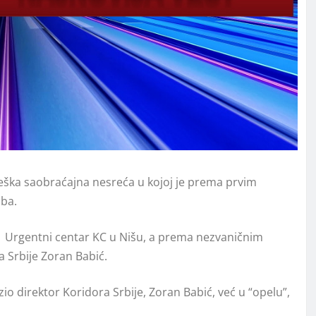
teška saobraćajna nesreća u kojoj je prema prvim
oba.
u Urgentni centar KC u Nišu, a prema nezvaničnim
 Srbije Zoran Babić.
zio direktor Koridora Srbije, Zoran Babić, već u “opelu”,