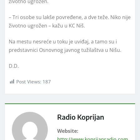
životno ugrožen.
– Tri osobe su lakše povređene, a dve teže. Niko nije
životno ugrožen – kažu u KC Niš.
Na mestu nesreće u toku je uviđaj, a tamo su i
predstavnici Osnovnog javnog tužilaštva u Nišu.
D.D.
Post Views:
187
Radio Koprijan
Website:
http://www.koprijanradio.com