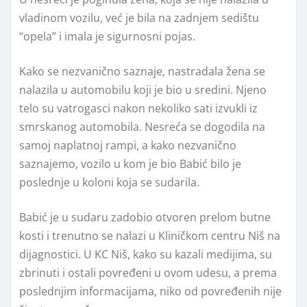
vladinom vozilu, već je bila na zadnjem sedištu
“opela” i imala je sigurnosni pojas.
Kako se nezvanično saznaje, nastradala žena se
nalazila u automobilu koji je bio u sredini. Njeno
telo su vatrogasci nakon nekoliko sati izvukli iz
smrskanog automobila. Nesreća se dogodila na
samoj naplatnoj rampi, a kako nezvanično
saznajemo, vozilo u kom je bio Babić bilo je
poslednje u koloni koja se sudarila.
Babić je u sudaru zadobio otvoren prelom butne
kosti i trenutno se nalazi u Kliničkom centru Niš na
dijagnostici. U KC Niš, kako su kazali medijima, su
zbrinuti i ostali povređeni u ovom udesu, a prema
poslednjim informacijama, niko od povređenih nije