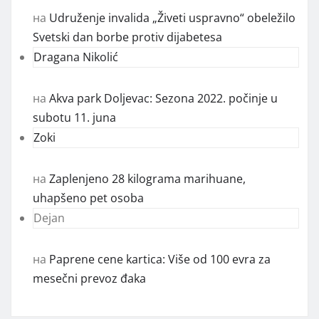
на
Udruženje invalida „Živeti uspravno“ obeležilo
Svetski dan borbe protiv dijabetesa
Dragana Nikolić
на
Akva park Doljevac: Sezona 2022. počinje u
subotu 11. juna
Zoki
на
Zaplenjeno 28 kilograma marihuane,
uhapšeno pet osoba
Dejan
на
Paprene cene kartica: Više od 100 evra za
mesečni prevoz đaka