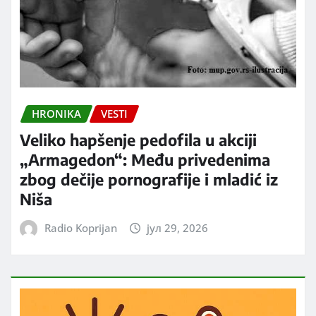
HRONIKA
VESTI
Veliko hapšenje pedofila u akciji
„Armagedon“: Među privedenima
zbog dečije pornografije i mladić iz
Niša
Radio Koprijan
јул 29, 2026