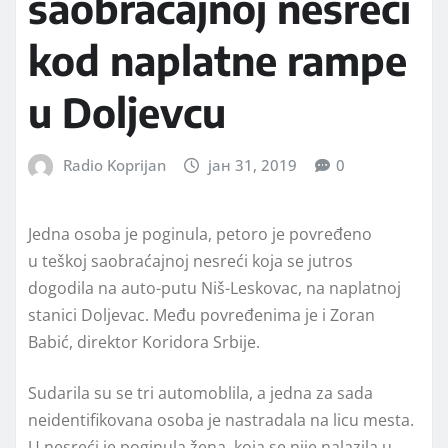
saobraćajnoj nesreći
kod naplatne rampe
u Doljevcu
Radio Koprijan
јан 31, 2019
0
Jedna osoba je poginula, petoro je povređeno
u teškoj saobraćajnoj nesreći koja se jutros
dogodila na auto-putu Niš-Leskovac, na naplatnoj
stanici Doljevac. Među povređenima je i Zoran
Babić, direktor Koridora Srbije.
Sudarila su se tri automoblila, a jedna za sada
neidentifikovana osoba je nastradala na licu mesta.
U nesreći je poginula žena, koja se nije nalazila u