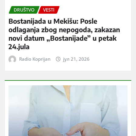
DRUŠTVO
VESTI
Bostanijada u Mekišu: Posle
odlaganja zbog nepogoda, zakazan
novi datum „Bostanijade” u petak
24.jula
Radio Koprijan
јул 21, 2026