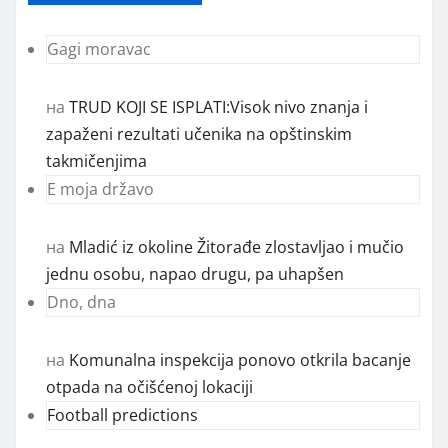
Gagi moravac
на
TRUD KOJI SE ISPLATI:Visok nivo znanja i
zapaženi rezultati učenika na opštinskim
takmičenjima
E moja državo
на
Mladić iz okoline Žitorađe zlostavljao i mučio
jednu osobu, napao drugu, pa uhapšen
Dno, dna
на
Komunalna inspekcija ponovo otkrila bacanje
otpada na očišćenoj lokaciji
Football predictions