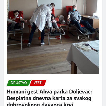
DRUŠTVO
VESTI
Humani gest Akva parka Doljevac:
Besplatna dnevna karta za svakog
dobrovoljnog davaoca krvi