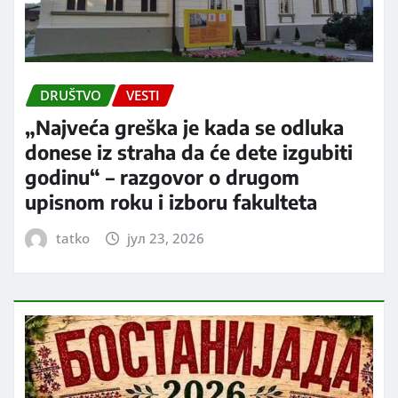
DRUŠTVO
VESTI
„Najveća greška je kada se odluka
donese iz straha da će dete izgubiti
godinu“ – razgovor o drugom
upisnom roku i izboru fakulteta
tatko
јул 23, 2026