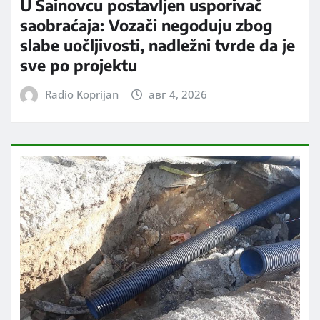
U Šainovcu postavljen usporivač
saobraćaja: Vozači negoduju zbog
slabe uočljivosti, nadležni tvrde da je
sve po projektu
Radio Koprijan
авг 4, 2026