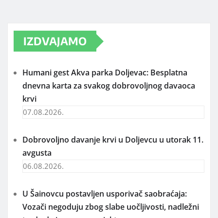
IZDVAJAMO
Humani gest Akva parka Doljevac: Besplatna
dnevna karta za svakog dobrovoljnog davaoca
krvi
07.08.2026.
Dobrovoljno davanje krvi u Doljevcu u utorak 11.
avgusta
06.08.2026.
U Šainovcu postavljen usporivač saobraćaja:
Vozači negoduju zbog slabe uočljivosti, nadležni