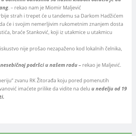
rang
. – rekao nam je Miomir Maljević
Srbije strah i trepet će u tandemu sa Darkom Hadžićem
je da će i svojim nemerljivim rukometnim znanjem dosta
tića, braće Stanković, koji iz utakmice u utakmicu
 iskustvo nije prošao nezapaženo kod lokalnih čelnika,
nesebičnoj podršci u našem radu –
rekao je Maljević.
ineriju” zvanu RK Žitorađa koju pored pomenutih
 Jovanović imaćete prilike da vidite na delu
u nedelju od 19
ti.