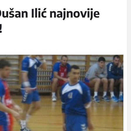
an Ilić najnovije
!