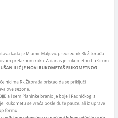
htava kada je Miomir Maljević predsednik Rk Žitorađa
u ovom prelaznom roku. A danas je rukometno tlo širom
UŠAN ILIĆ JE NOVI RUKOMETAŠ RUKOMETNOG
elnicima Rk Žitorađa pristao da se priključi
jeva ove sezone.
BIJE a i sem Planinke branio je boje i Radničkog iz
ije. Rukometu se vraća posle duže pauze, ali iz uprave
top formu.
je u odličnim odnosima sa našim klubom odlučio je da