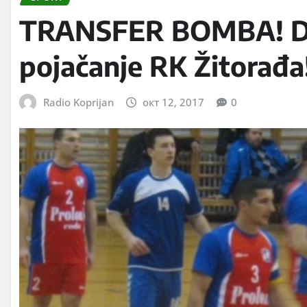
TRANSFER BOMBA! Duš
pojačanje RK Žitorađa
Radio Koprijan
окт 12, 2017
0