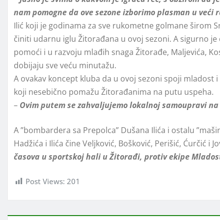
nam pomogne da ove sezone izborimo plasman u veći 
Ilić koji je godinama za sve rukometne golmane širom 
činiti udarnu iglu Žitorađana u ovoj sezoni. A sigurno 
pomoći i u razvoju mlađih snaga Žitorađe, Maljevića, Kos
dobijaju sve veću minutažu.
A ovakav koncept kluba da u ovoj sezoni spoji mladost i
koji nesebično pomažu Žitorađanima na putu uspeha.
–
Ovim putem se zahvaljujemo lokalnoj samoupravi na 
A ”bombardera sa Prepolca” Dušana Ilića i ostalu ”maš
Hadžića i Ilića čine Veljković, Bošković, Perišić, Ćurčić i
časova u sportskoj hali u Žitorađi, protiv ekipe Mlados
Post Views:
201