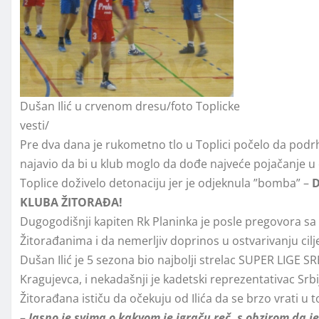
Dušan Ilić u crvenom dresu/foto Toplicke
vesti/
Pre dva dana je rukometno tlo u Toplici počelo da podr
najavio da bi u klub moglo da dođe najveće pojačanje 
Toplice doživelo detonaciju jer je odjeknula ”bomba” –
D
KLUBA ŽITORAĐA!
Dugogodišnji kapiten Rk Planinka je posle pregovora sa č
Žitorađanima i da nemerljiv doprinos u ostvarivanju cil
Dušan Ilić je 5 sezona bio najbolji strelac SUPER LIGE SR
Kragujevca, i nekadašnji je kadetski reprezentativac Srb
Žitorađana ističu da očekuju od Ilića da se brzo vrati u 
–
Jasno je svima o kakvom je igraču reč, s obzirom da 