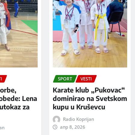
I
SPORT
VESTI
orbe,
Karate klub „Pukovac“
pobede: Lena
dominirao na Svetskom
putokaz za
kupu u Kruševcu
Radio Koprijan
апр 8, 2026
jan