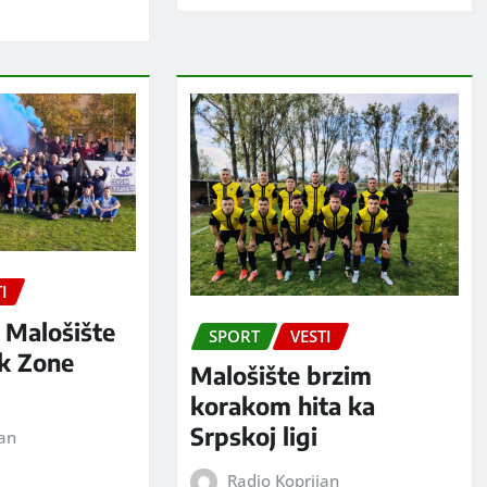
I
 Malošište
SPORT
VESTI
ak Zone
Malošište brzim
korakom hita ka
Srpskoj ligi
jan
Radio Koprijan