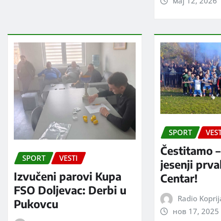
мај 12, 2026
SPORT
VEST
Čestitamo –
SPORT
VESTI
jesenji prv
Izvučeni parovi Kupa
Centar!
FSO Doljevac: Derbi u
Radio Kopri
Pukovcu
нов 17, 2025