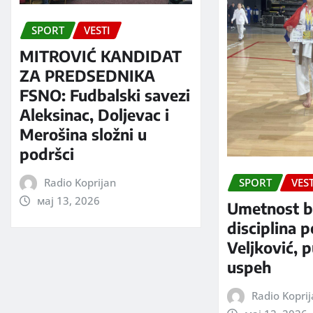
SPORT
VESTI
MITROVIĆ KANDIDAT
ZA PREDSEDNIKA
FSNO: Fudbalski savezi
Aleksinac, Doljevac i
Merošina složni u
podršci
Radio Koprijan
SPORT
VEST
мај 13, 2026
Umetnost b
disciplina 
Veljković, 
uspeh
Radio Kopri