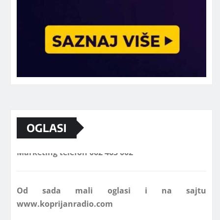
OGLASI
Marketing telefon 062 463 002
Od sada mali oglasi i na sajtu
www.koprijanradio.com