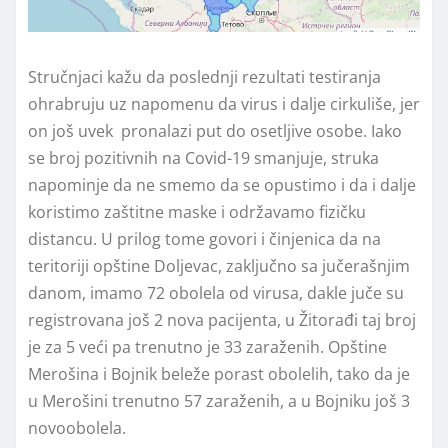
Stručnjaci kažu da poslednji rezultati testiranja
ohrabruju uz napomenu da virus i dalje cirkuliše, jer
on još uvek pronalazi put do osetljive osobe. Iako
se broj pozitivnih na Covid-19 smanjuje, struka
napominje da ne smemo da se opustimo i da i dalje
koristimo zaštitne maske i održavamo fizičku
distancu. U prilog tome govori i činjenica da na
teritoriji opštine Doljevac, zaključno sa jučerašnjim
danom, imamo 72 obolela od virusa, dakle juče su
registrovana još 2 nova pacijenta, u Žitorađi taj broj
je za 5 veći pa trenutno je 33 zaraženih. Opštine
Merošina i Bojnik beleže porast obolelih, tako da je
u Merošini trenutno 57 zaraženih, a u Bojniku još 3
novoobolela.