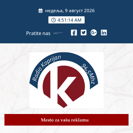
Skip
недеља, 9 август 2026
to
content
4:51:16 AM
Pratite nas