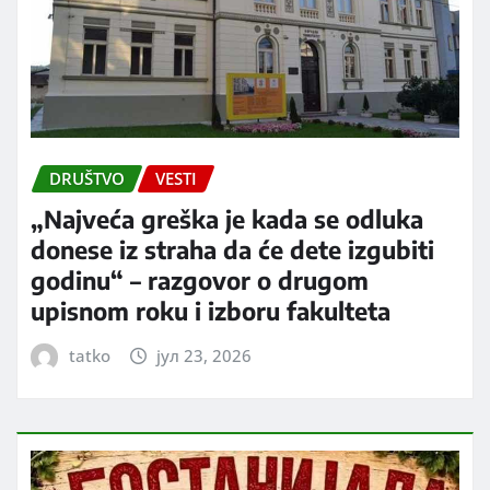
DRUŠTVO
VESTI
„Najveća greška je kada se odluka
donese iz straha da će dete izgubiti
godinu“ – razgovor o drugom
upisnom roku i izboru fakulteta
tatko
јул 23, 2026