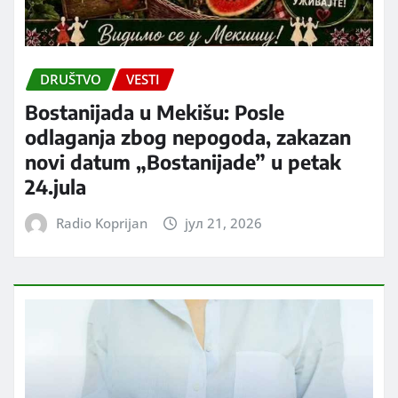
DRUŠTVO
VESTI
Bostanijada u Mekišu: Posle
odlaganja zbog nepogoda, zakazan
novi datum „Bostanijade” u petak
24.jula
Radio Koprijan
јул 21, 2026