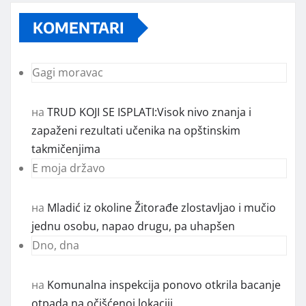
KOMENTARI
Gagi moravac
на
TRUD KOJI SE ISPLATI:Visok nivo znanja i
zapaženi rezultati učenika na opštinskim
takmičenjima
E moja državo
на
Mladić iz okoline Žitorađe zlostavljao i mučio
jednu osobu, napao drugu, pa uhapšen
Dno, dna
на
Komunalna inspekcija ponovo otkrila bacanje
otpada na očišćenoj lokaciji