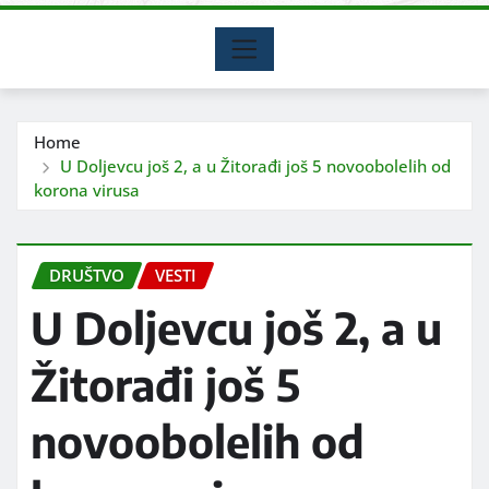
Home
U Doljevcu još 2, a u Žitorađi još 5 novoobolelih od
korona virusa
DRUŠTVO
VESTI
U Doljevcu još 2, a u
Žitorađi još 5
novoobolelih od