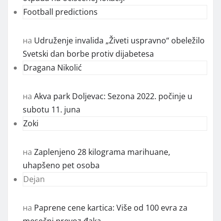
Football predictions
на
Udruženje invalida „Živeti uspravno“ obeležilo
Svetski dan borbe protiv dijabetesa
Dragana Nikolić
на
Akva park Doljevac: Sezona 2022. počinje u
subotu 11. juna
Zoki
на
Zaplenjeno 28 kilograma marihuane,
uhapšeno pet osoba
Dejan
на
Paprene cene kartica: Više od 100 evra za