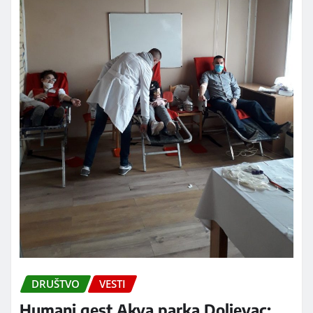
DRUŠTVO
VESTI
Humani gest Akva parka Doljevac: