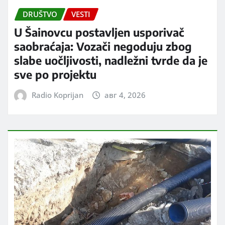
DRUŠTVO
VESTI
U Šainovcu postavljen usporivač
saobraćaja: Vozači negoduju zbog
slabe uočljivosti, nadležni tvrde da je
sve po projektu
Radio Koprijan
авг 4, 2026