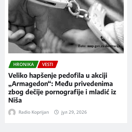
HRONIKA
VESTI
Veliko hapšenje pedofila u akciji
„Armagedon“: Među privedenima
zbog dečije pornografije i mladić iz
Niša
Radio Koprijan
јул 29, 2026