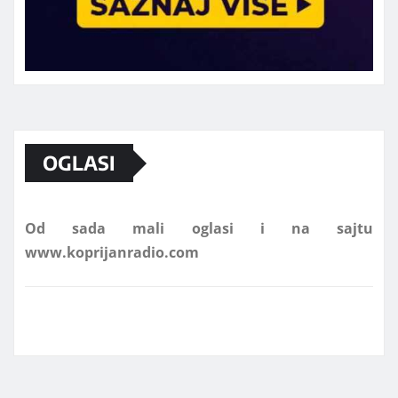
Marketing telefon 062 463 002
OGLASI
Od sada mali oglasi i na sajtu
www.koprijanradio.com