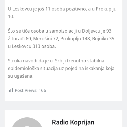
U Leskovcu je još 11 osoba pozitivno, a u Prokuplju
10.
Što se tiče osoba u samoizolaciji u Doljevcu je 93,
Žitorađi 60, Merošini 72, Prokuplju 148, Bojniku 35 i
u Leskovcu 313 osoba.
Struka navodi da je u Srbiji trenutno stabilna
epidemiološka situacija uz pojedina iskakanja koja
su ugašena.
Post Views:
166
Radio Koprijan