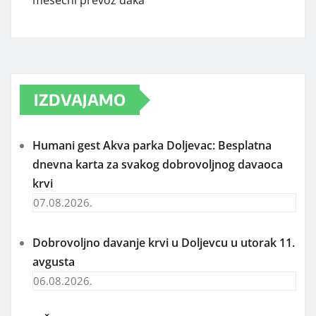
mesečni prevoz đaka
IZDVAJAMO
Humani gest Akva parka Doljevac: Besplatna
dnevna karta za svakog dobrovoljnog davaoca
krvi
07.08.2026.
Dobrovoljno davanje krvi u Doljevcu u utorak 11.
avgusta
06.08.2026.