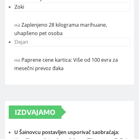
Zoki
на
Zaplenjeno 28 kilograma marihuane,
uhapšeno pet osoba
Dejan
на
Paprene cene kartica: Više od 100 evra za
mesečni prevoz đaka
IZDVAJAMO
U Šainovcu postavljen usporivač saobraćaja: