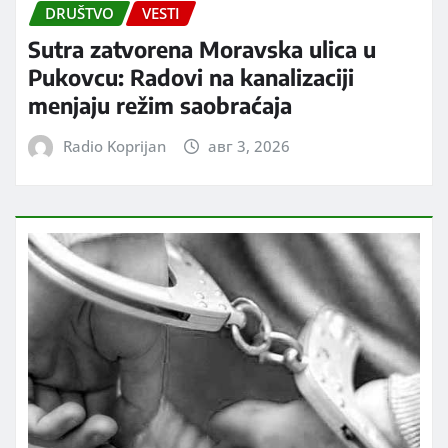
DRUŠTVO
VESTI
Sutra zatvorena Moravska ulica u
Pukovcu: Radovi na kanalizaciji
menjaju režim saobraćaja
Radio Koprijan
авг 3, 2026