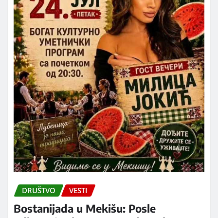
DRUŠTVO
VESTI
Bostanijada u Mekišu: Posle