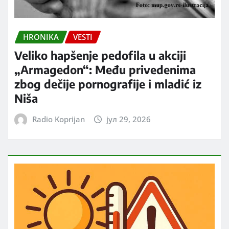
HRONIKA
VESTI
Veliko hapšenje pedofila u akciji
„Armagedon“: Među privedenima
zbog dečije pornografije i mladić iz
Niša
Radio Koprijan
јул 29, 2026