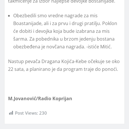
takmičenje za izbor najlepše devojke Bostanijade.
Obezbedili smo vredne nagrade za mis
Boastanijade, ali i za prvu i drugi pratilju. Poklon
će dobiti i devojka koja bude izabrana za mis
šarma. Za pobednika u brzom jedenju bostana
obezbeđena je novčana nagrada. -istiće Mitić.
Nastup pevača Dragana Kojića-Kebe očekuje se oko
22 sata, a planirano je da program traje do ponoći.
M.Jovanović/Radio Koprijan
Post Views:
230