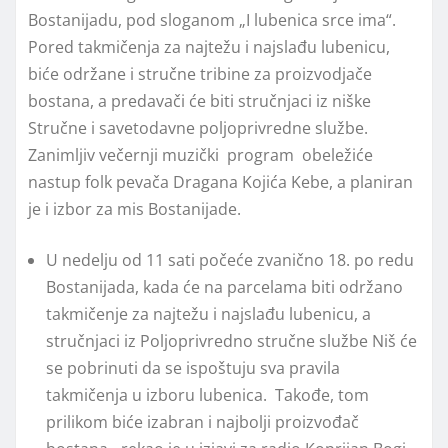
Bostanijadu, pod sloganom „I lubenica srce ima“.
Pored takmičenja za najtežu i najslađu lubenicu,
biće održane i stručne tribine za proizvodjače
bostana, a predavači će biti stručnjaci iz niške
Stručne i savetodavne poljoprivredne službe.
Zanimljiv večernji muzički program obeležiće
nastup folk pevača Dragana Kojića Kebe, a planiran
je i izbor za mis Bostanijade.
U nedelju od 11 sati počeće zvanično 18. po redu
Bostanijada, kada će na parcelama biti održano
takmičenje za najtežu i najslađu lubenicu, a
stručnjaci iz Poljoprivredno stručne službe Niš će
se pobrinuti da se ispoštuju sva pravila
takmičenja u izboru lubenica. Takođe, tom
prilikom biće izabran i najbolji proizvođač