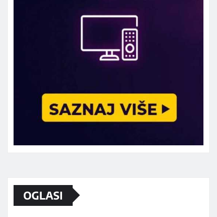
Marketing telefon 062 463 002
OGLASI
Od sada mali oglasi i na sajtu