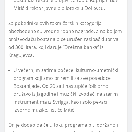
bostana.- rekao je u izjavi za radio Koprijan Bogi
Mitić direktor Javne biblioteke u Doljevcu.
Za pobednike ovih takmičarskih kategorija
obezbeđene su vredne robne nagrade, a najboljem
proizvođaču bostana biće uručen rasipač đubriva
od 300 litara, koji daruje “Drektna banka” iz
Kragujevca.
U večernjim satima počeće kulturno-umetnički
program koji smo priremili za sve posetioce
Bostanijade. Od 20 sati nastupiće folklorno
društvo iz Jagodine i muzički izvođači na starim
instrumentima iz Svrljiga, kao i solo pevači
izvorne muzike.- ističe Mitić.
On je dodao da će u toku programa biti održano i