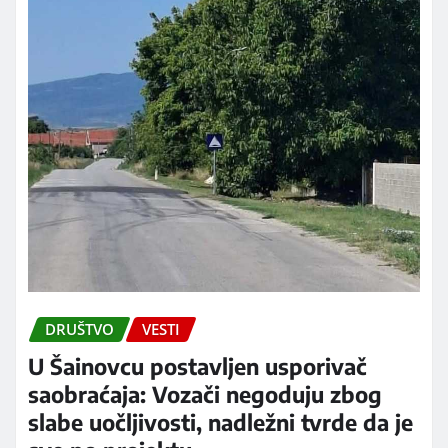
DRUŠTVO
VESTI
U Šainovcu postavljen usporivač
saobraćaja: Vozači negoduju zbog
slabe uočljivosti, nadležni tvrde da je