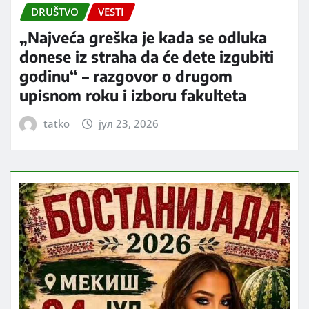
DRUŠTVO
VESTI
„Najveća greška je kada se odluka
donese iz straha da će dete izgubiti
godinu“ – razgovor o drugom
upisnom roku i izboru fakulteta
tatko
јул 23, 2026