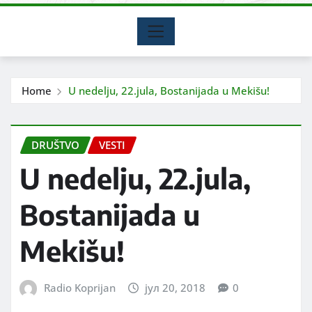
Home
U nedelju, 22.jula, Bostanijada u Mekišu!
DRUŠTVO
VESTI
U nedelju, 22.jula,
Bostanijada u
Mekišu!
Radio Koprijan
јул 20, 2018
0