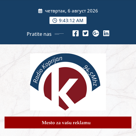
Skip
четвртак, 6 август 2026
to
content
9:43:13 AM
Pratite nas