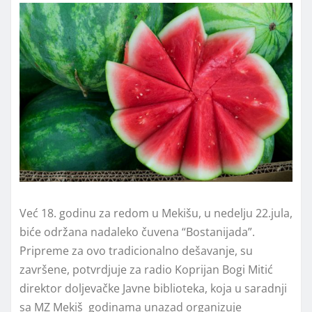
Već 18. godinu za redom u Mekišu, u nedelju 22.jula,
biće održana nadaleko čuvena “Bostanijada”.
Pripreme za ovo tradicionalno dešavanje, su
završene, potvrdjuje za radio Koprijan Bogi Mitić
direktor doljevačke Javne biblioteka, koja u saradnji
sa MZ Mekiš godinama unazad organizuje