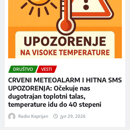
DRUŠTVO
VESTI
CRVENI METEOALARM I HITNA SMS
UPOZORENJA: Očekuje nas
dugotrajan toplotni talas,
temperature idu do 40 stepeni
Radio Koprijan
јул 29, 2026