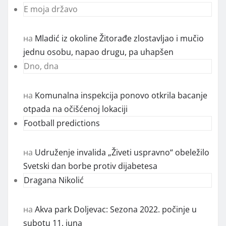
E moja državo
на
Mladić iz okoline Žitorađe zlostavljao i mučio
jednu osobu, napao drugu, pa uhapšen
Dno, dna
на
Komunalna inspekcija ponovo otkrila bacanje
otpada na očišćenoj lokaciji
Football predictions
на
Udruženje invalida „Živeti uspravno“ obeležilo
Svetski dan borbe protiv dijabetesa
Dragana Nikolić
на
Akva park Doljevac: Sezona 2022. počinje u
subotu 11. juna