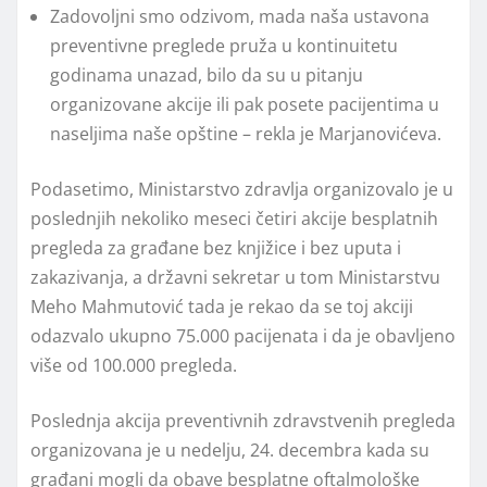
Zadovoljni smo odzivom, mada naša ustavona
preventivne preglede pruža u kontinuitetu
godinama unazad, bilo da su u pitanju
organizovane akcije ili pak posete pacijentima u
naseljima naše opštine – rekla je Marjanovićeva.
Podasetimo, Ministarstvo zdravlja organizovalo je u
poslednjih nekoliko meseci četiri akcije besplatnih
pregleda za građane bez knjižice i bez uputa i
zakazivanja, a državni sekretar u tom Ministarstvu
Meho Mahmutović tada je rekao da se toj akciji
odazvalo ukupno 75.000 pacijenata i da je obavljeno
više od 100.000 pregleda.
Poslednja akcija preventivnih zdravstvenih pregleda
organizovana je u nedelju, 24. decembra kada su
građani mogli da obave besplatne oftalmološke