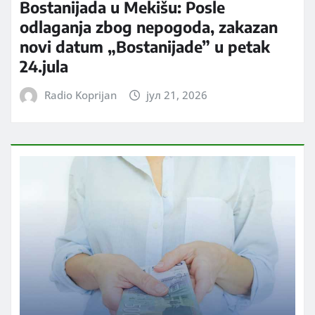
Bostanijada u Mekišu: Posle
odlaganja zbog nepogoda, zakazan
novi datum „Bostanijade” u petak
24.jula
Radio Koprijan
јул 21, 2026