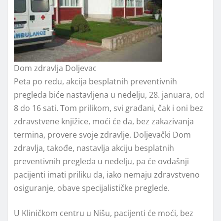
Dom zdravlja Doljevac
Peta po redu, akcija besplatnih preventivnih
pregleda biće nastavljena u nedelju, 28. januara, od
8 do 16 sati. Tom prilikom, svi građani, čak i oni bez
zdravstvene knjižice, moći će da, bez zakazivanja
termina, provere svoje zdravlje. Doljevački Dom
zdravlja, takođe, nastavlja akciju besplatnih
preventivnih pregleda u nedelju, pa će ovdašnji
pacijenti imati priliku da, iako nemaju zdravstveno
osiguranje, obave specijalističke preglede.
U Kliničkom centru u Nišu, pacijenti će moći, bez