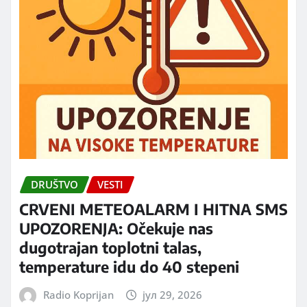
DRUŠTVO
VESTI
CRVENI METEOALARM I HITNA SMS
UPOZORENJA: Očekuje nas
dugotrajan toplotni talas,
temperature idu do 40 stepeni
Radio Koprijan
јул 29, 2026