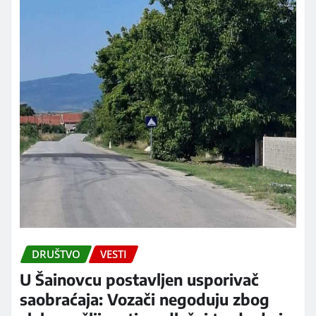
DRUŠTVO
VESTI
U Šainovcu postavljen usporivač
saobraćaja: Vozači negoduju zbog