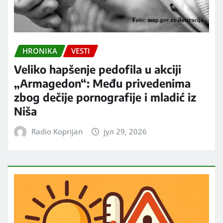
HRONIKA
VESTI
Veliko hapšenje pedofila u akciji
„Armagedon“: Među privedenima
zbog dečije pornografije i mladić iz
Niša
Radio Koprijan
јул 29, 2026