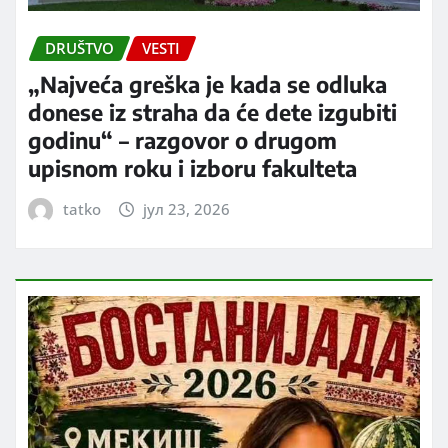
DRUŠTVO
VESTI
„Najveća greška je kada se odluka
donese iz straha da će dete izgubiti
godinu“ – razgovor o drugom
upisnom roku i izboru fakulteta
tatko
јул 23, 2026