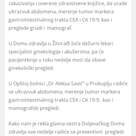
zakazivanja i overene zdravstvene knjižice, da urade
ultrazvuk abdomena, merenje tumor markera
gastrointestinalnog trakta CEA i CA 19-9, kao i
preglede grudi i mamograf.
U Domu zdravlja u Žitorađi biće dežurni lekari
specijalisti ginekologije i akušerstva, pa će
pacijentkinje u toku nedelje moći da obave
ginekološki pregled.
U Opštoj bolnici „Dr Aleksa Savić“ u Prokuplju radiće
se ultrazvuk abdomena, merenje tumor markera
gastrointestinalnog trakta CEA i CA 19-9, kao i
mamografski pregledi.
Kako nam je rekla glavna sestra Doljevačkog Doma
zdravlja ove nedelje radiće se preventivni pregledi