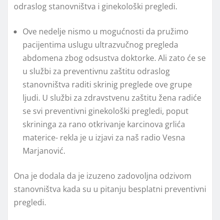
odraslog stanovništva i ginekološki pregledi.
Ove nedelje nismo u mogućnosti da pružimo
pacijentima uslugu ultrazvučnog pregleda
abdomena zbog odsustva doktorke. Ali zato će se
u službi za preventivnu zaštitu odraslog
stanovništva raditi skrinig preglede ove grupe
ljudi. U službi za zdravstvenu zaštitu žena radiće
se svi preventivni ginekološki pregledi, poput
skrininga za rano otkrivanje karcinova grlića
materice- rekla je u izjavi za naš radio Vesna
Marjanović.
Ona je dodala da je izuzeno zadovoljna odzivom
stanovništva kada su u pitanju besplatni preventivni
pregledi.