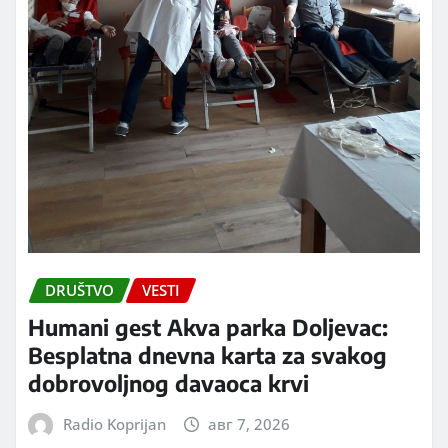
DRUŠTVO
VESTI
Humani gest Akva parka Doljevac:
Besplatna dnevna karta za svakog
dobrovoljnog davaoca krvi
Radio Koprijan
авг 7, 2026