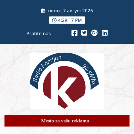
Skip
петак, 7 август 2026
to
content
4:29:19 PM
Pratite nas