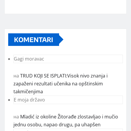
KOMENTARI
Gagi moravac
на
TRUD KOJI SE ISPLATI:Visok nivo znanja i
zapaženi rezultati učenika na opštinskim
takmičenjima
E moja državo
на
Mladić iz okoline Žitorađe zlostavljao i mučio
jednu osobu, napao drugu, pa uhapšen