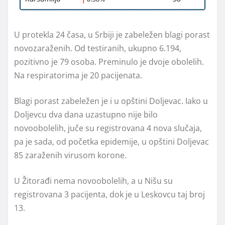
U protekla 24 časa, u Srbiji je zabeležen blagi porast
novozaraženih. Od testiranih, ukupno 6.194,
pozitivno je 79 osoba. Preminulo je dvoje obolelih.
Na respiratorima je 20 pacijenata.
Blagi porast zabeležen je i u opštini Doljevac. Iako u
Doljevcu dva dana uzastupno nije bilo
novoobolelih, juče su registrovana 4 nova slučaja,
pa je sada, od početka epidemije, u opštini Doljevac
85 zaraženih virusom korone.
U Žitorađi nema novoobolelih, a u Nišu su
registrovana 3 pacijenta, dok je u Leskovcu taj broj
13.