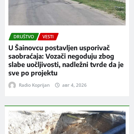
DRUŠTVO
VESTI
U Šainovcu postavljen usporivač
saobraćaja: Vozači negoduju zbog
slabe uočljivosti, nadležni tvrde da je
sve po projektu
Radio Koprijan
авг 4, 2026