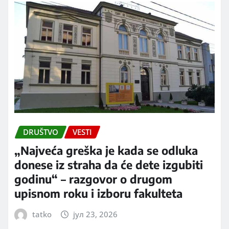
DRUŠTVO
VESTI
„Najveća greška je kada se odluka
donese iz straha da će dete izgubiti
godinu“ – razgovor o drugom
upisnom roku i izboru fakulteta
tatko
јул 23, 2026