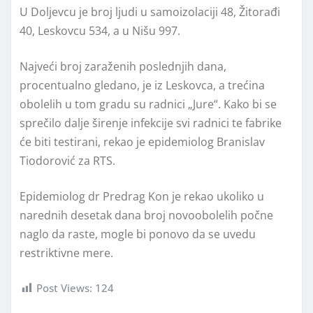
U Doljevcu je broj ljudi u samoizolaciji 48, Žitorađi
40, Leskovcu 534, a u Nišu 997.
Najveći broj zaraženih poslednjih dana,
procentualno gledano, je iz Leskovca, a trećina
obolelih u tom gradu su radnici „Jure“. Kako bi se
sprečilo dalje širenje infekcije svi radnici te fabrike
će biti testirani, rekao je epidemiolog Branislav
Tiodorović za RTS.
Epidemiolog dr Predrag Kon je rekao ukoliko u
narednih desetak dana broj novoobolelih počne
naglo da raste, mogle bi ponovo da se uvedu
restriktivne mere.
Post Views:
124