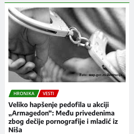
HRONIKA
VESTI
Veliko hapšenje pedofila u akciji
„Armagedon“: Među privedenima
zbog dečije pornografije i mladić iz
Niša