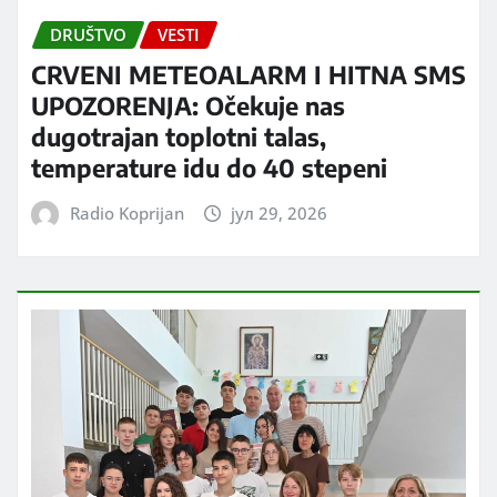
DRUŠTVO
VESTI
CRVENI METEOALARM I HITNA SMS
UPOZORENJA: Očekuje nas
dugotrajan toplotni talas,
temperature idu do 40 stepeni
Radio Koprijan
јул 29, 2026