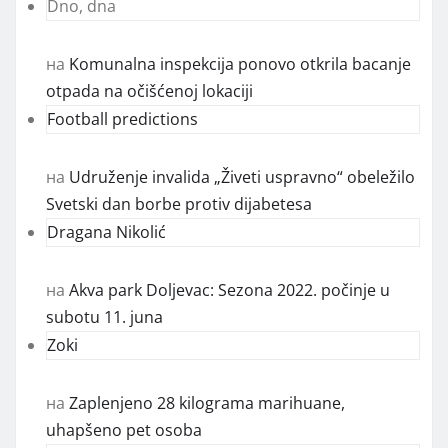
Dno, dna
на
Komunalna inspekcija ponovo otkrila bacanje
otpada na očišćenoj lokaciji
Football predictions
на
Udruženje invalida „Živeti uspravno“ obeležilo
Svetski dan borbe protiv dijabetesa
Dragana Nikolić
на
Akva park Doljevac: Sezona 2022. počinje u
subotu 11. juna
Zoki
на
Zaplenjeno 28 kilograma marihuane,
uhapšeno pet osoba