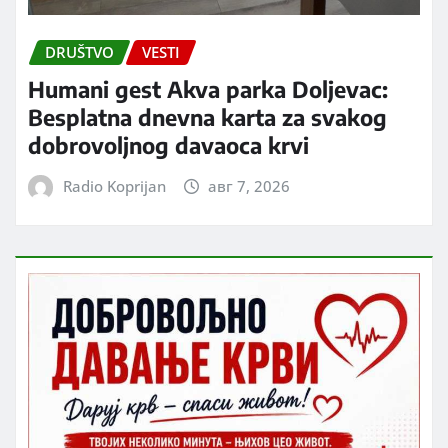
DRUŠTVO
VESTI
Humani gest Akva parka Doljevac:
Besplatna dnevna karta za svakog
dobrovoljnog davaoca krvi
Radio Koprijan
авг 7, 2026