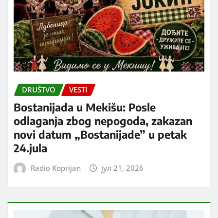
DRUŠTVO
VESTI
Bostanijada u Mekišu: Posle
odlaganja zbog nepogoda, zakazan
novi datum „Bostanijade” u petak
24.jula
Radio Koprijan
јул 21, 2026