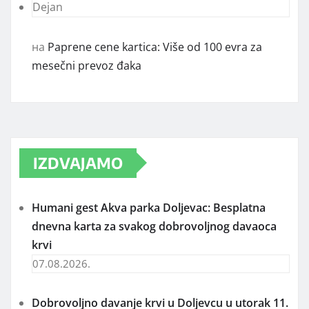
Dejan
на
Paprene cene kartica: Više od 100 evra za
mesečni prevoz đaka
IZDVAJAMO
Humani gest Akva parka Doljevac: Besplatna
dnevna karta za svakog dobrovoljnog davaoca
krvi
07.08.2026.
Dobrovoljno davanje krvi u Doljevcu u utorak 11.