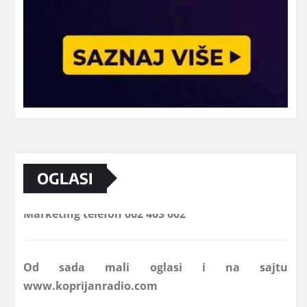
OGLASI
Marketing telefon 062 463 002
Od sada mali oglasi i na sajtu
www.koprijanradio.com