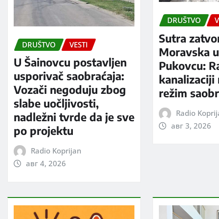
DRUŠTVO
V
Sutra zatvo
DRUŠTVO
VESTI
Moravska ul
U Šainovcu postavljen
Pukovcu: R
usporivač saobraćaja:
kanalizaciji
Vozači negoduju zbog
režim saobr
slabe uočljivosti,
Radio Kopri
nadležni tvrde da je sve
авг 3, 2026
po projektu
Radio Koprijan
авг 4, 2026