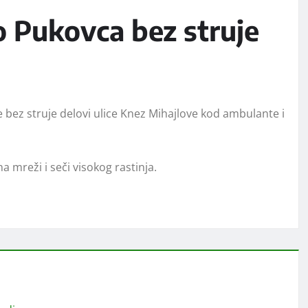
o Pukovca bez struje
e bez struje delovi ulice Knez Mihajlove kod ambulante i
 mreži i seči visokog rastinja.