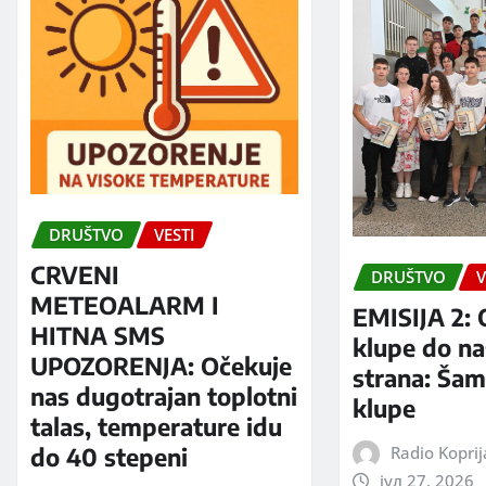
DRUŠTVO
VESTI
CRVENI
DRUŠTVO
V
METEOALARM I
EMISIJA 2: 
HITNA SMS
klupe do na
UPOZORENJA: Očekuje
strana: Šam
nas dugotrajan toplotni
klupe
talas, temperature idu
Radio Kopri
do 40 stepeni
јул 27, 2026