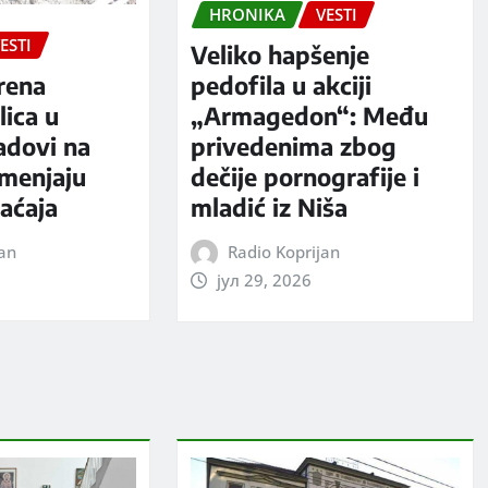
HRONIKA
VESTI
ESTI
Veliko hapšenje
rena
pedofila u akciji
ica u
„Armagedon“: Među
adovi na
privedenima zbog
 menjaju
dečije pornografije i
aćaja
mladić iz Niša
jan
Radio Koprijan
јул 29, 2026