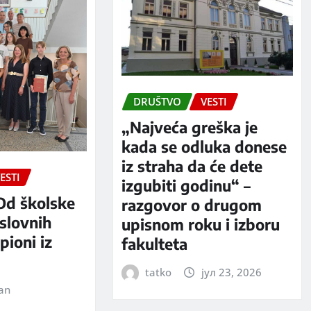
DRUŠTVO
VESTI
„Najveća greška je
kada se odluka donese
iz straha da će dete
ESTI
izgubiti godinu“ –
Od školske
razgovor o drugom
slovnih
upisnom roku i izboru
pioni iz
fakulteta
tatko
јул 23, 2026
jan