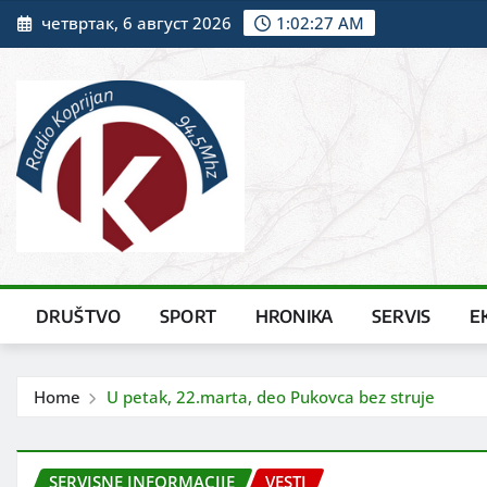
Skip
четвртак, 6 август 2026
1:02:28 AM
to
content
DRUŠTVO
SPORT
HRONIKA
SERVIS
E
Home
U petak, 22.marta, deo Pukovca bez struje
SERVISNE INFORMACIJE
VESTI