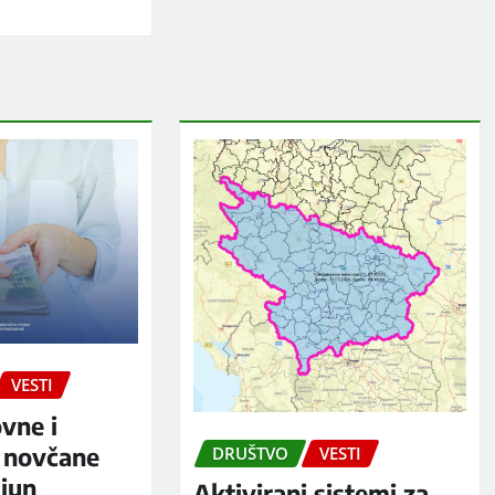
VESTI
ovne i
 novčane
DRUŠTVO
VESTI
jun
Aktivirani sistemi za