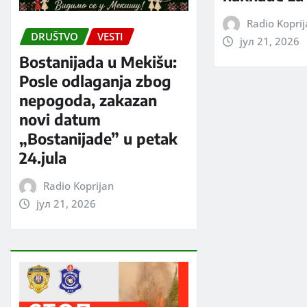
Radio Kopri
DRUŠTVO
VESTI
јул 21, 2026
Bostanijada u Mekišu:
Posle odlaganja zbog
nepogoda, zakazan
novi datum
„Bostanijade” u petak
24.jula
Radio Koprijan
јул 21, 2026