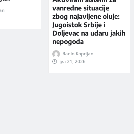
vanredne situacije
jan
zbog najavljene oluje:
Jugoistok Srbije i
Doljevac na udaru jakih
nepogoda
Radio Koprijan
јул 21, 2026