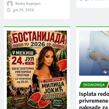
Radio Koprijan
јул 29, 2026
EKONOMIJA
Isplata red
privremene
naknade za 