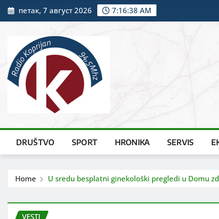
Skip
петак, 7 август 2026
7:16:39 AM
to
content
DRUŠTVO
SPORT
HRONIKA
SERVIS
E
Home
U sredu besplatni ginekološki pregledi u Domu zd
VESTI