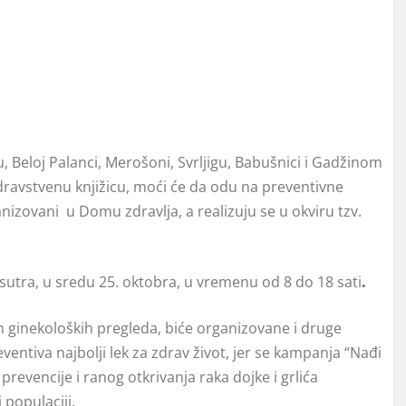
 Beloj Palanci, Merošoni, Svrljigu, Babušnici i Gadžinom
zdravstvenu knjižicu, moći će da odu na preventivne
anizovani u Domu zdravlja, a realizuju se u okviru tzv.
 sutra, u sredu 25. oktobra, u vremenu od 8 do 18 sati
.
h ginekoloških pregleda, biće organizovane i druge
ventiva najbolji lek za zdrav život, jer se kampanja “Nađi
revencije i ranog otkrivanja raka dojke i grlića
 populaciji.