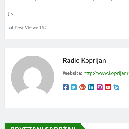
J.K.
Post Views:
162
Radio Koprijan
Website:
http://www.koprijan
POVEZANI SADRŽAJI