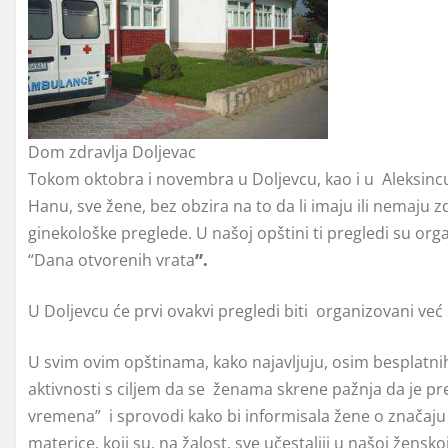
Dom zdravlja Doljevac
Tokom oktobra i novembra u Doljevcu, kao i u Aleksincu,
Hanu, sve žene, bez obzira na to da li imaju ili nemaju 
ginekološke preglede. U našoj opštini ti pregledi su org
“Dana otvorenih vrata
”.
U Doljevcu će prvi ovakvi pregledi biti organizovani već
U svim ovim opštinama, kako najavljuju, osim besplatni
aktivnosti s ciljem da se ženama skrene pažnja da je pre
vremena” i sprovodi kako bi informisala žene o značaju p
materice, koji su, na žalost, sve učestaliji u našoj ženskoj