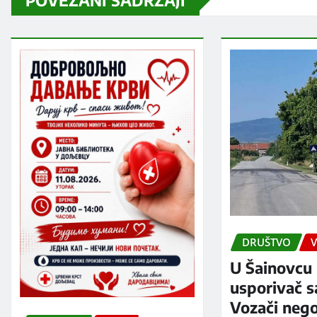
DRUŠTVO
V
U Šainovcu 
usporivač s
Vozači neg