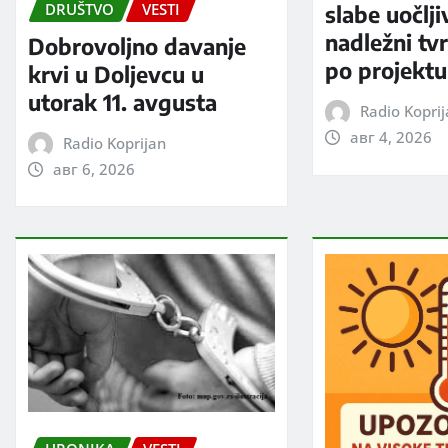
DRUŠTVO
VESTI
slabe uočlji
nadležni tv
Dobrovoljno davanje
po projektu
krvi u Doljevcu u
utorak 11. avgusta
Radio Kopri
авг 4, 2026
Radio Koprijan
авг 6, 2026