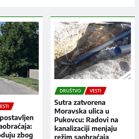
DRUŠTVO
VESTI
Sutra zatvorena
ESTI
Moravska ulica u
postavljen
Pukovcu: Radovi na
aobraćaja:
kanalizaciji menjaju
oduju zbog
režim saobraćaja