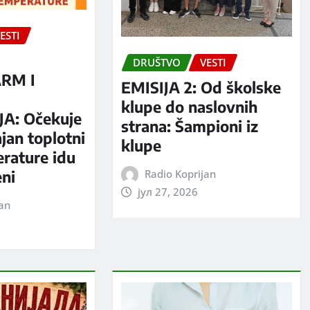
ESTI
DRUŠTVO
VESTI
RM I
EMISIJA 2: Od školske
S
klupe do naslovnih
A: Očekuje
strana: Šampioni iz
jan toplotni
klupe
erature idu
Radio Koprijan
eni
јул 27, 2026
jan