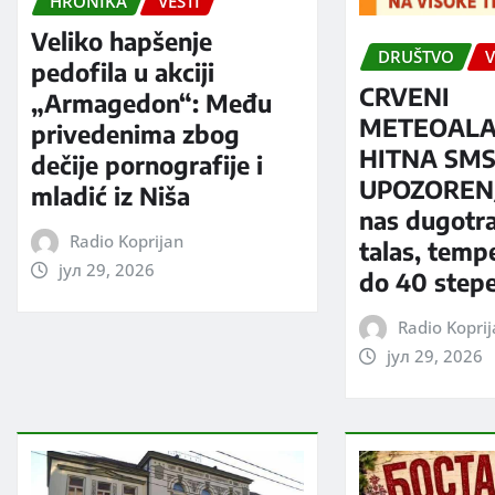
HRONIKA
VESTI
Veliko hapšenje
DRUŠTVO
V
pedofila u akciji
CRVENI
„Armagedon“: Među
METEOALA
privedenima zbog
HITNA SM
dečije pornografije i
UPOZORENJ
mladić iz Niša
nas dugotra
Radio Koprijan
talas, temp
јул 29, 2026
do 40 step
Radio Kopri
јул 29, 2026