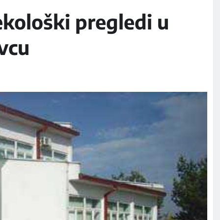
ekološki pregledi u
vcu