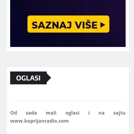
Marketing telefon 062 463 002
OGLASI
Od sada mali oglasi i na sajtu
www.koprijanradio.com