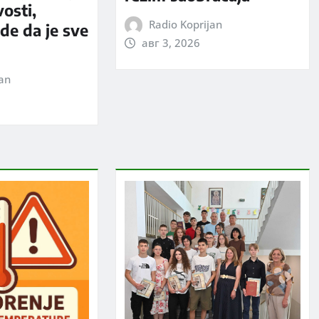
vosti,
Radio Koprijan
rde da je sve
авг 3, 2026
jan