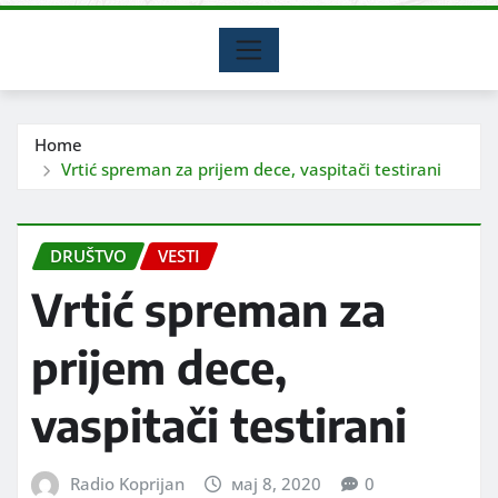
Home
Vrtić spreman za prijem dece, vaspitači testirani
DRUŠTVO
VESTI
Vrtić spreman za
prijem dece,
vaspitači testirani
Radio Koprijan
мај 8, 2020
0