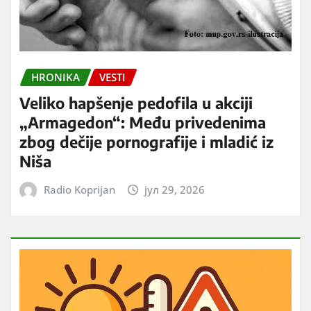
HRONIKA
VESTI
Veliko hapšenje pedofila u akciji
„Armagedon“: Među privedenima
zbog dečije pornografije i mladić iz
Niša
Radio Koprijan
јул 29, 2026