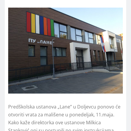
Predškolska ustanova „Lane” u Doljevcu ponovo će
otvoriti vrata za mališene u ponedeljak, 11.maja.
Kako kaže direktorka ove ustanove Milkica
Stanković oni su postupili po svim instrukcijama