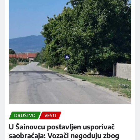
DRUŠTVO
VESTI
U Šainovcu postavljen usporivač
saobraćaja: Vozači negoduju zbog