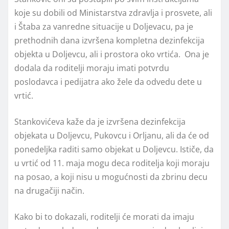
koje su dobili od Ministarstva zdravlja i prosvete, ali
i Štaba za vanredne situacije u Doljevacu, pa je
prethodnih dana izvršena kompletna dezinfekcija
objekta u Doljevcu, ali i prostora oko vrtića. Ona je
dodala da roditelji moraju imati potvrdu
poslodavca i pedijatra ako žele da odvedu dete u
vrtić.
Stankovićeva kaže da je izvršena dezinfekcija
objekata u Doljevcu, Pukovcu i Orljanu, ali da će od
ponedeljka raditi samo objekat u Doljevcu. Ističe, da
u vrtić od 11. maja mogu deca roditelja koji moraju
na posao, a koji nisu u mogućnosti da zbrinu decu
na drugačiji način.
Kako bi to dokazali, roditelji će morati da imaju