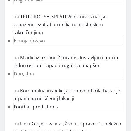
на
TRUD KOJI SE ISPLATI:Visok nivo znanja i
zapaženi rezultati učenika na opštinskim
takmičenjima
E moja državo
на
Mladić iz okoline Žitorađe zlostavljao i mučio
jednu osobu, napao drugu, pa uhapšen
Dno, dna
на
Komunalna inspekcija ponovo otkrila bacanje
otpada na očišćenoj lokaciji
Football predictions
на
Udruženje invalida „Živeti uspravno“ obeležilo