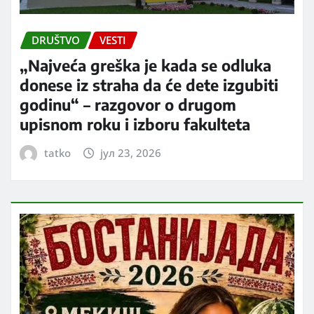
DRUŠTVO
VESTI
„Najveća greška je kada se odluka
donese iz straha da će dete izgubiti
godinu“ – razgovor o drugom
upisnom roku i izboru fakulteta
tatko
јул 23, 2026