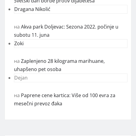
Svetski dan borbe protiv dijabetesa
Dragana Nikolić
на
Akva park Doljevac: Sezona 2022. počinje u
subotu 11. juna
Zoki
на
Zaplenjeno 28 kilograma marihuane,
uhapšeno pet osoba
Dejan
на
Paprene cene kartica: Više od 100 evra za
mesečni prevoz đaka