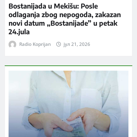
Bostanijada u Mekišu: Posle
odlaganja zbog nepogoda, zakazan
novi datum „Bostanijade” u petak
24.jula
Radio Koprijan
јул 21, 2026