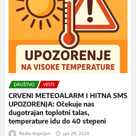
DRUŠTVO
VESTI
CRVENI METEOALARM I HITNA SMS
UPOZORENJA: Očekuje nas
dugotrajan toplotni talas,
temperature idu do 40 stepeni
Radio Koprijan
јул 29, 2026