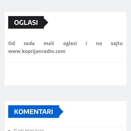
Marketing telefon 062 463 002
OGLASI
Od sada mali oglasi i na sajtu
www.koprijanradio.com
KOMENTARI
Gagi moravac