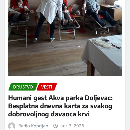
DRUŠTVO
VESTI
Humani gest Akva parka Doljevac:
Besplatna dnevna karta za svakog
dobrovoljnog davaoca krvi
Radio Koprijan
авг 7, 2026