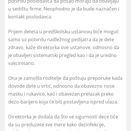
potvrdu poslodavca da posao moraju da obavljaju
u sedištu firme. Neophodno je da bude naznačen i
kontakt poslodavca.
Prijem deteta u predškolsku ustanovu biće moguć
samo uz potvrdu nadležnog pedijatra da je dete
zdravo, kaže direktorka ove ustanove, odnosno da
je obavljen sistematski pregled kao i da je uredno
vakcinisano.
Ona je zamolila roditelje da poštuju preporuke kada
dovode dete u vrtić, odnosno da obavezno nose
masku i rukavice, kao i obavezan prelazak preko
dezo-barijere koja će biti postavljena ispred ulaza.
Direktorka je dodala da što se sigurnosti dece tiče
da su preduzete sve mere kako dezinfekcije,