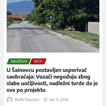
DRUŠTVO
VESTI
U Šainovcu postavljen usporivač
saobraćaja: Vozači negoduju zbog
slabe uočljivosti, nadležni tvrde da je
sve po projektu
Radio Koprijan
авг 4, 2026