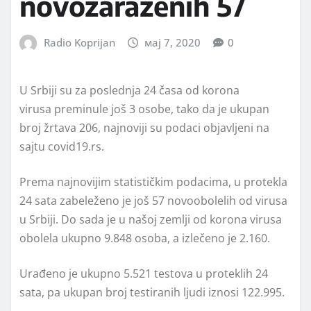
novozaraženih 57
Radio Koprijan
мај 7, 2020
0
U Srbiji su za poslednja 24 časa od korona
virusa preminule još 3 osobe, tako da je ukupan
broj žrtava 206, najnoviji su podaci objavljeni na
sajtu covid19.rs.
Prema najnovijim statističkim podacima, u protekla
24 sata zabeleženo je još 57 novoobolelih od virusa
u Srbiji. Do sada je u našoj zemlji od korona virusa
obolela ukupno 9.848 osoba, a izlečeno je 2.160.
Urađeno je ukupno 5.521 testova u proteklih 24
sata, pa ukupan broj testiranih ljudi iznosi 122.995.