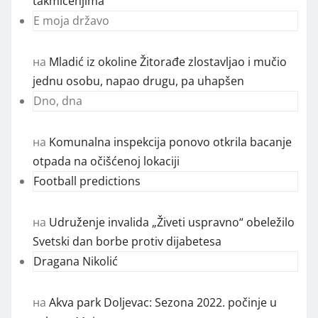
takmičenjima
E moja državo
на
Mladić iz okoline Žitorađe zlostavljao i mučio
jednu osobu, napao drugu, pa uhapšen
Dno, dna
на
Komunalna inspekcija ponovo otkrila bacanje
otpada na očišćenoj lokaciji
Football predictions
на
Udruženje invalida „Živeti uspravno“ obeležilo
Svetski dan borbe protiv dijabetesa
Dragana Nikolić
на
Akva park Doljevac: Sezona 2022. počinje u