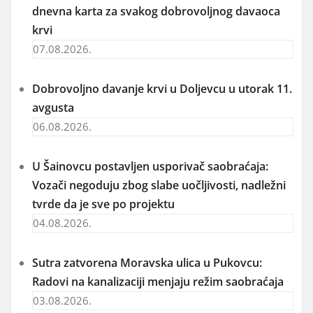
dnevna karta za svakog dobrovoljnog davaoca
krvi
07.08.2026.
Dobrovoljno davanje krvi u Doljevcu u utorak 11.
avgusta
06.08.2026.
U Šainovcu postavljen usporivač saobraćaja:
Vozači negoduju zbog slabe uočljivosti, nadležni
tvrde da je sve po projektu
04.08.2026.
Sutra zatvorena Moravska ulica u Pukovcu:
Radovi na kanalizaciji menjaju režim saobraćaja
03.08.2026.