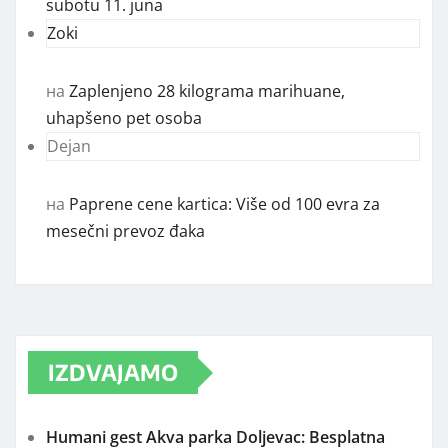
subotu 11. juna
Zoki
на
Zaplenjeno 28 kilograma marihuane,
uhapšeno pet osoba
Dejan
на
Paprene cene kartica: Više od 100 evra za
mesečni prevoz đaka
IZDVAJAMO
Humani gest Akva parka Doljevac: Besplatna