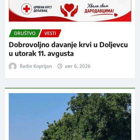
DRUŠTVO
VESTI
Dobrovoljno davanje krvi u Doljevcu
u utorak 11. avgusta
Radio Koprijan
авг 6, 2026