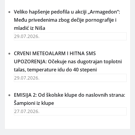
Veliko hapšenje pedofila u akciji „Armagedon“:
Među privedenima zbog dečije pornografije i
mladić iz Niša
29.07.2026.
CRVENI METEOALARM I HITNA SMS
UPOZORENJA: Očekuje nas dugotrajan toplotni
talas, temperature idu do 40 stepeni
29.07.2026.
EMISIJA 2: Od školske klupe do naslovnih strana:
Šampioni iz klupe
27.07.2026.