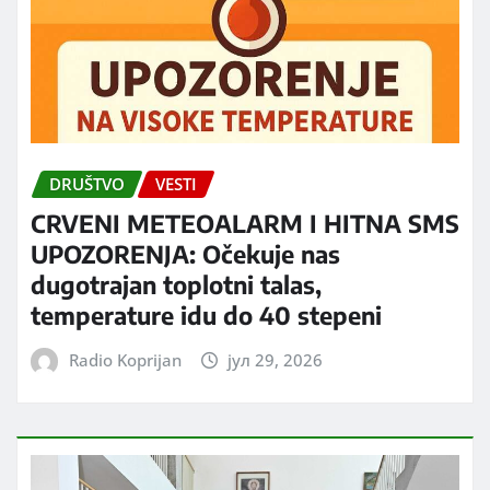
DRUŠTVO
VESTI
CRVENI METEOALARM I HITNA SMS
UPOZORENJA: Očekuje nas
dugotrajan toplotni talas,
temperature idu do 40 stepeni
Radio Koprijan
јул 29, 2026