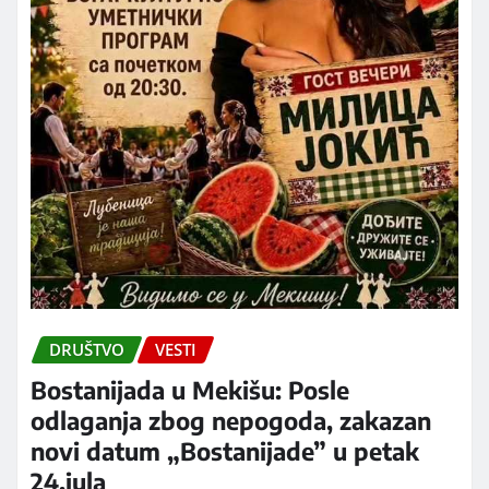
DRUŠTVO
VESTI
Bostanijada u Mekišu: Posle
odlaganja zbog nepogoda, zakazan
novi datum „Bostanijade” u petak
24.jula