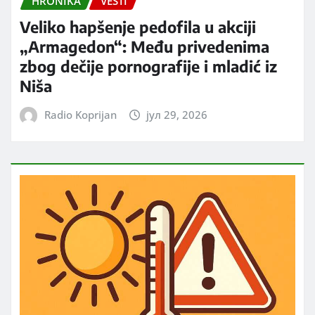
HRONIKA
VESTI
Veliko hapšenje pedofila u akciji
„Armagedon“: Među privedenima
zbog dečije pornografije i mladić iz
Niša
Radio Koprijan
јул 29, 2026