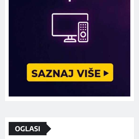
Marketing telefon 062 463 002
OGLASI
Od sada mali oglasi i na sajtu