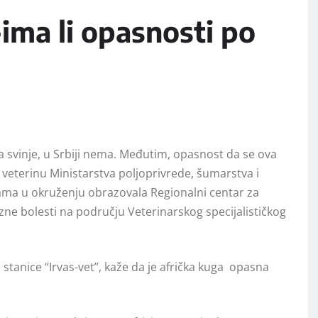
ima li opasnosti po
a svinje, u Srbiji nema. Međutim, opasnost da se ova
 veterinu Ministаrstvа poljoprivrede, šumаrstvа i
jama u okruženju obrаzovаla Regionаlni centаr zа
zne bolesti na području Veterinаrskog specijаlističkog
stanice “Irvas-vet”, kaže da je afrička kuga opasna