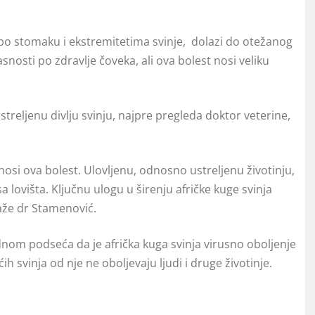
 po stomaku i ekstremitetima svinje, dolazi do otežanog
osti po zdravlje čoveka, ali ova bolest nosi veliku
treljenu divlju svinju, najpre pregleda doktor veterine,
nosi ova bolest. Ulovljenu, odnosno ustreljenu životinju,
 lovišta. Ključnu ulogu u širenju afričke kuge svinja
aže dr Stamenović.
dnom podseća da je afrička kuga svinja virusno oboljenje
aćih svinja od nje ne oboljevaju ljudi i druge životinje.