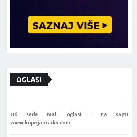
OGLASI
Marketing telefon 062 463 002
Od sada mali oglasi i na sajtu
www.koprijanradio.com