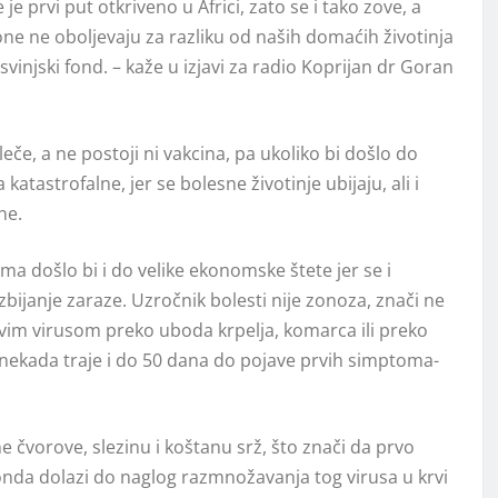
je prvi put otkriveno u Africi, zato se i tako zove, a
 one ne oboljevaju za razliku od naših domaćih životinja
vinjski fond. – kaže u izjavi za radio Koprijan dr Goran
eče, a ne postoji ni vakcina, pa ukoliko bi došlo do
atastrofalne, jer se bolesne životinje ubijaju, ali i
ne.
a došlo bi i do velike ekonomske štete jer se i
zbijanje zaraze. Uzročnik bolesti nije zonoza, znači ne
ovim virusom preko uboda krpelja, komarca ili preko
ali nekada traje i do 50 dana do pojave prvih simptoma-
 čvorove, slezinu i koštanu srž, što znači da prvo
onda dolazi do naglog razmnožavanja tog virusa u krvi