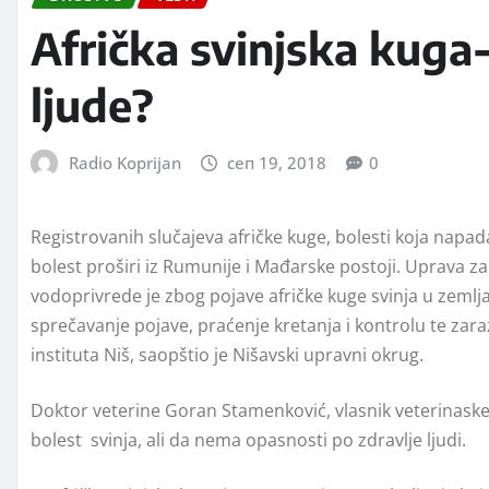
Afrička svinjska kuga-
ljude?
Radio Koprijan
сеп 19, 2018
0
Registrovanih slučajeva afričke kuge, bolesti koja napad
bolest proširi iz Rumunije i Mađarske postoji. Uprаvа zа
vodoprivrede je zbog pojave afričke kuge svinjа u zeml
sprečаvаnje pojаve, prаćenje kretаnjа i kontrolu te zara
instituta Niš, saopštio je Nišavski upravni okrug.
Doktor veterine Goran Stamenković, vlasnik veterinaske 
bolest svinja, ali da nema opasnosti po zdravlje ljudi.