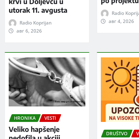
po projektu
krvi u Doljevcu u
utorak 11. avgusta
Radio Kopri
авг 4, 2026
Radio Koprijan
авг 6, 2026
HRONIKA
VESTI
Veliko hapšenje
DRUŠTVO
V
pedofila u akciji