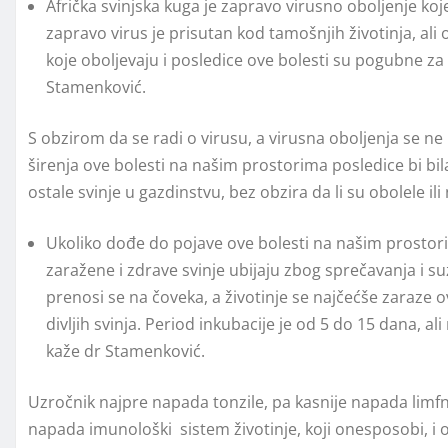
Afrička svinjska kuga je zapravo virusno oboljenje koje 
zapravo virus je prisutan kod tamošnjih životinja, ali
koje oboljevaju i posledice ove bolesti su pogubne za s
Stamenković.
S obzirom da se radi o virusu, a virusna oboljenja se ne l
širenja ove bolesti na našim prostorima posledice bi bila k
ostale svinje u gazdinstvu, bez obzira da li su obolele ili 
Ukoliko dođe do pojave ove bolesti na našim prostorim
zaražene i zdrave svinje ubijaju zbog sprečavanja i su
prenosi se na čoveka, a životinje se najčećše zaraze 
divljih svinja. Period inkubacije je od 5 do 15 dana, 
kaže dr Stamenković.
Uzročnik najpre napada tonzile, pa kasnije napada limfne
napada imunološki sistem životinje, koji onesposobi, i 