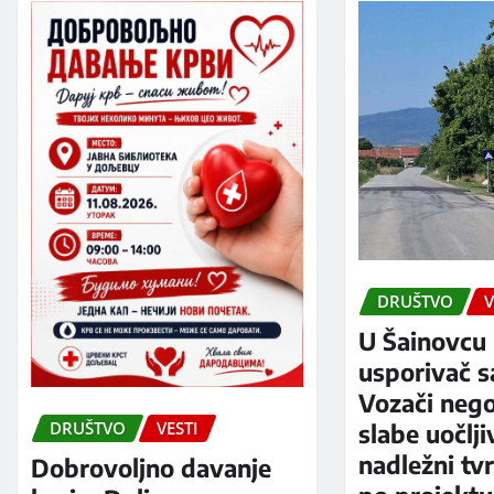
DRUŠTVO
V
U Šainovcu 
usporivač s
Vozači neg
DRUŠTVO
VESTI
slabe uočlji
nadležni tv
Dobrovoljno davanje