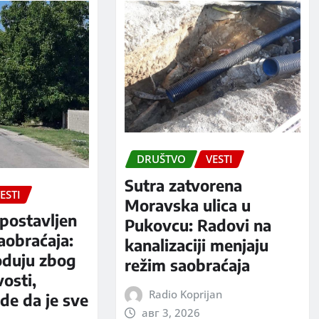
DRUŠTVO
VESTI
Sutra zatvorena
ESTI
Moravska ulica u
postavljen
Pukovcu: Radovi na
aobraćaja:
kanalizaciji menjaju
oduju zbog
režim saobraćaja
vosti,
Radio Koprijan
rde da je sve
авг 3, 2026