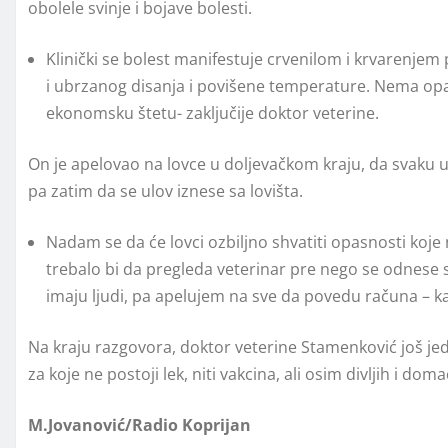
obolele svinje i bojave bolesti.
Klinički se bolest manifestuje crvenilom i krvarenjem
i ubrzanog disanja i povišene temperature. Nema opasn
ekonomsku štetu- zaključije doktor veterine.
On je apelovao na lovce u doljevačkom kraju, da svaku us
pa zatim da se ulov iznese sa lovišta.
Nadam se da će lovci ozbiljno shvatiti opasnosti koje 
trebalo bi da pregleda veterinar pre nego se odnese sa
imaju ljudi, pa apelujem na sve da povedu računa – k
Na kraju razgovora, doktor veterine Stamenković još je
za koje ne postoji lek, niti vakcina, ali osim divljih i dom
M.Jovanović/Radio Koprijan