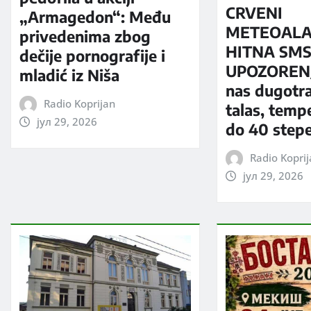
CRVENI
„Armagedon“: Među
METEOALA
privedenima zbog
HITNA SM
dečije pornografije i
UPOZORENJ
mladić iz Niša
nas dugotra
Radio Koprijan
talas, temp
јул 29, 2026
do 40 step
Radio Kopri
јул 29, 2026