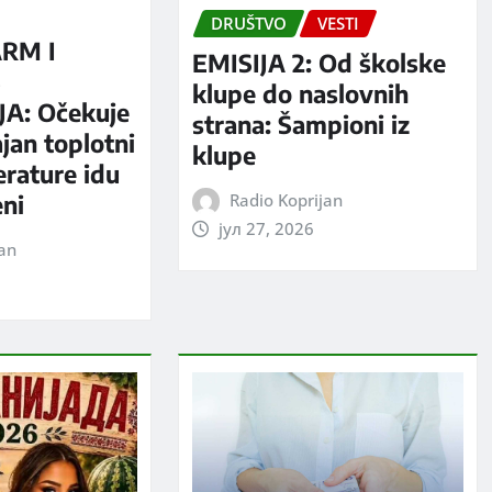
DRUŠTVO
VESTI
RM I
EMISIJA 2: Od školske
S
klupe do naslovnih
A: Očekuje
strana: Šampioni iz
jan toplotni
klupe
erature idu
Radio Koprijan
eni
јул 27, 2026
jan