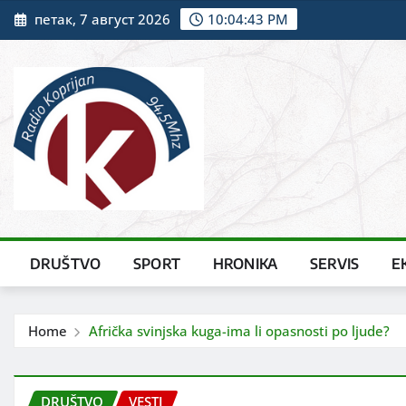
Skip
петак, 7 август 2026
10:04:44 PM
to
content
DRUŠTVO
SPORT
HRONIKA
SERVIS
E
Home
Afrička svinjska kuga-ima li opasnosti po ljude?
DRUŠTVO
VESTI