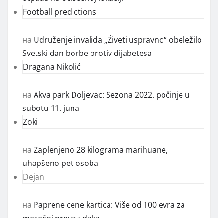
Football predictions
на
Udruženje invalida „Živeti uspravno“ obeležilo
Svetski dan borbe protiv dijabetesa
Dragana Nikolić
на
Akva park Doljevac: Sezona 2022. počinje u
subotu 11. juna
Zoki
на
Zaplenjeno 28 kilograma marihuane,
uhapšeno pet osoba
Dejan
на
Paprene cene kartica: Više od 100 evra za