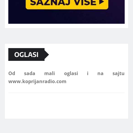
Marketing telefon 062 463 002
OGLASI
Od sada mali oglasi i na sajtu
www.koprijanradio.com