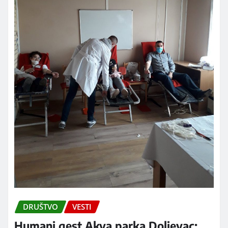
DRUŠTVO
VESTI
Humani gest Akva parka Doljevac: