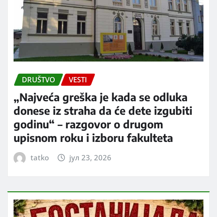
DRUŠTVO
VESTI
„Najveća greška je kada se odluka
donese iz straha da će dete izgubiti
godinu“ – razgovor o drugom
upisnom roku i izboru fakulteta
tatko
јул 23, 2026