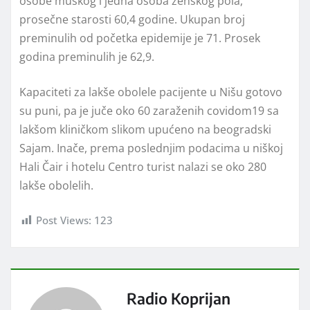
osobe muškog i jedna osoba ženskog pola,
prosečne starosti 60,4 godine. Ukupan broj
preminulih od početka epidemije je 71. Prosek
godina preminulih je 62,9.
Kapaciteti za lakše obolele pacijente u Nišu gotovo
su puni, pa je juče oko 60 zaraženih covidom19 sa
lakšom kliničkom slikom upućeno na beogradski
Sajam. Inače, prema poslednjim podacima u niškoj
Hali Čair i hotelu Centro turist nalazi se oko 280
lakše obolelih.
Post Views:
123
Radio Koprijan