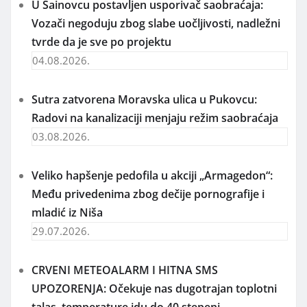
U Šainovcu postavljen usporivač saobraćaja:
Vozači negoduju zbog slabe uočljivosti, nadležni
tvrde da je sve po projektu
04.08.2026.
Sutra zatvorena Moravska ulica u Pukovcu:
Radovi na kanalizaciji menjaju režim saobraćaja
03.08.2026.
Veliko hapšenje pedofila u akciji „Armagedon“:
Među privedenima zbog dečije pornografije i
mladić iz Niša
29.07.2026.
CRVENI METEOALARM I HITNA SMS
UPOZORENJA: Očekuje nas dugotrajan toplotni