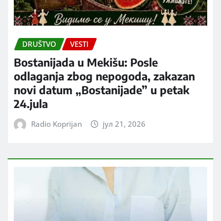
DRUŠTVO
VESTI
Bostanijada u Mekišu: Posle
odlaganja zbog nepogoda, zakazan
novi datum „Bostanijade” u petak
24.jula
Radio Koprijan
јул 21, 2026