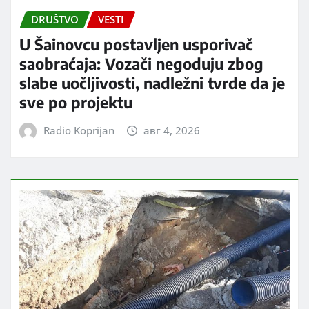
DRUŠTVO
VESTI
U Šainovcu postavljen usporivač
saobraćaja: Vozači negoduju zbog
slabe uočljivosti, nadležni tvrde da je
sve po projektu
Radio Koprijan
авг 4, 2026