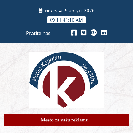
Skip
недеља, 9 август 2026
to
content
11:41:12 AM
Pratite nas