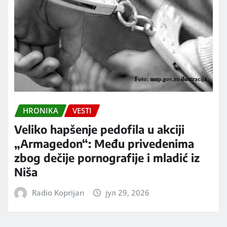
HRONIKA
VESTI
Veliko hapšenje pedofila u akciji
„Armagedon“: Među privedenima
zbog dečije pornografije i mladić iz
Niša
Radio Koprijan
јул 29, 2026