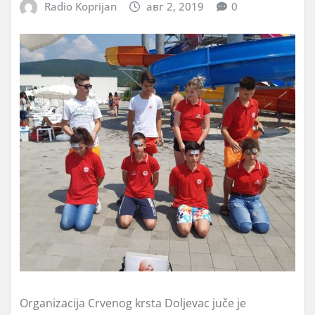
Radio Koprijan
авг 2, 2019
0
Organizacija Crvenog krsta Doljevac juče je