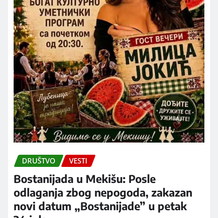
DRUŠTVO
VESTI
Bostanijada u Mekišu: Posle
odlaganja zbog nepogoda, zakazan
novi datum „Bostanijade” u petak