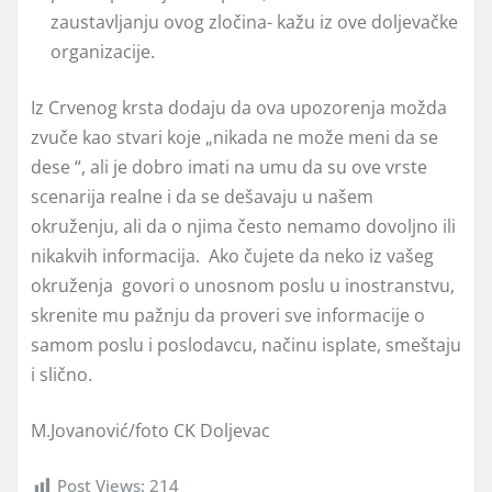
zaustavljanju ovog zločina- kažu iz ove doljevačke
organizacije.
Iz Crvenog krsta dodaju da ova upozorenja možda
zvuče kao stvari koje „nikada ne može meni da se
dese “, ali je dobro imati na umu da su ove vrste
scenarija realne i da se dešavaju u našem
okruženju, ali da o njima često nemamo dovoljno ili
nikakvih informacija. Ako čujete da neko iz vašeg
okruženja govori o unosnom poslu u inostranstvu,
skrenite mu pažnju da proveri sve informacije o
samom poslu i poslodavcu, načinu isplate, smeštaju
i slično.
M.Jovanović/foto CK Doljevac
Post Views:
214