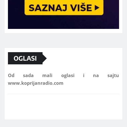
Marketing telefon 062 463 002
OGLASI
Od sada mali oglasi i na sajtu
www.koprijanradio.com