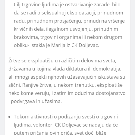
Cilj trgovine ljudima je ostvarivanje zarade bilo
da se radi o seksualnoj eksploataciji, prinudnom
radu, prinudnom prosjačenju, prinudi na vršenje
krivičnih dela, ilegalnom usvojenju, prinudnim
brakovima, trgovini organima ili nekom drugom
obliku- istakla je Marija iz CK Doljevac.
Žrtve se eksploatišu u različitim delovima sveta,
državama u kojima vlada diktatura ili demokratija,
ali mnogi aspekti njihovih užasavajućih iskustava su
slični. Ranjive žrtve, u nekom trenutku, eksploatiše
neko kome veruju, i zatim im oduzima dostojanstvo
i podvrgava ih užasima.
Tokom aktivnosti o podizanju svesti o trgovini
ljudima, volonteri CK Doljevac se nadaju da će
putem pričanja ovih priča, svet doći bliže