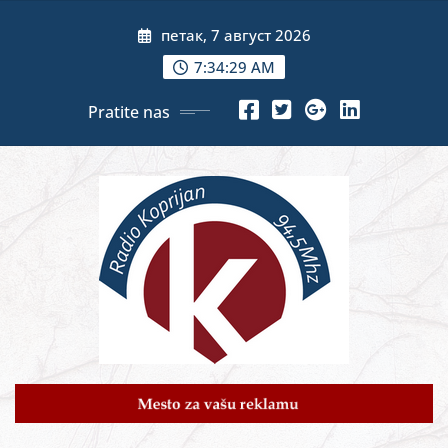
Skip
петак, 7 август 2026
to
content
7:34:31 AM
Pratite nas