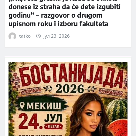
donese iz straha da će dete izgubiti
godinu“ – razgovor o drugom
upisnom roku i izboru fakulteta
tatko
јул 23, 2026