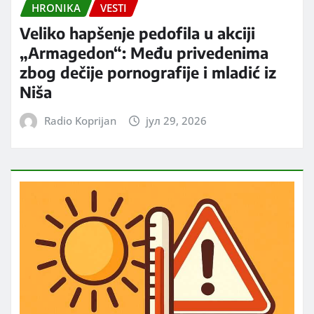
HRONIKA
VESTI
Veliko hapšenje pedofila u akciji
„Armagedon“: Među privedenima
zbog dečije pornografije i mladić iz
Niša
Radio Koprijan
јул 29, 2026