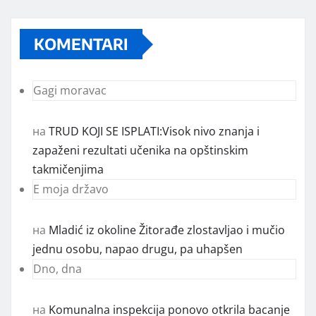
KOMENTARI
Gagi moravac
на
TRUD KOJI SE ISPLATI:Visok nivo znanja i
zapaženi rezultati učenika na opštinskim
takmičenjima
E moja državo
на
Mladić iz okoline Žitorađe zlostavljao i mučio
jednu osobu, napao drugu, pa uhapšen
Dno, dna
на
Komunalna inspekcija ponovo otkrila bacanje