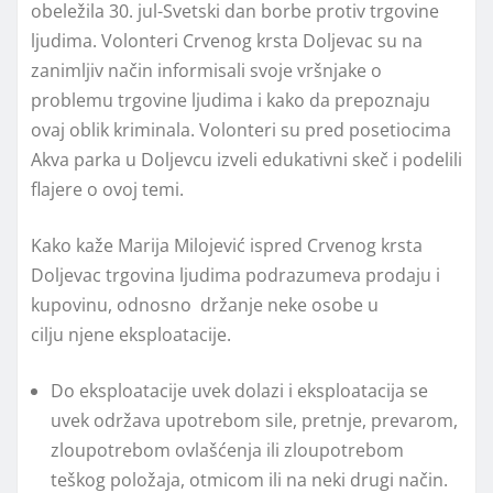
obeležila 30. jul-Svetski dan borbe protiv trgovine
ljudima. Volonteri Crvenog krsta Doljevac su na
zanimljiv način informisali svoje vršnjake o
problemu trgovine ljudima i kako da prepoznaju
ovaj oblik kriminala. Volonteri su pred posetiocima
Akva parka u Doljevcu izveli edukativni skeč i podelili
flajere o ovoj temi.
Kako kaže Marija Milojević ispred Crvenog krsta
Doljevac trgovina ljudima podrazumeva prodaju i
kupovinu, odnosno držanje neke osobe u
cilju
njene
eksploatacije.
Do eksploatacije uvek dolazi i eksploatacija se
uvek održava upotrebom sile, pretnje, prevarom,
zloupotrebom ovlašćenja ili zloupotrebom
teškog položaja, otmicom
ili na neki drugi način.