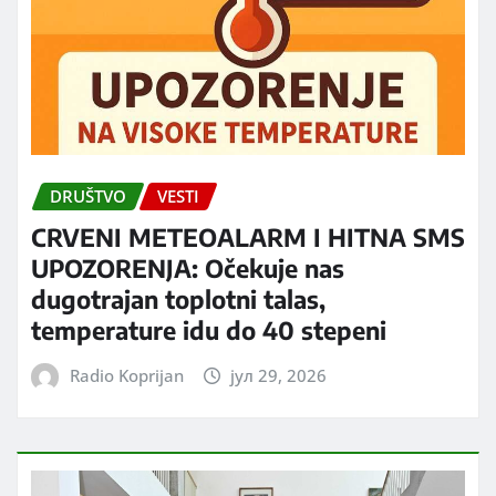
DRUŠTVO
VESTI
CRVENI METEOALARM I HITNA SMS
UPOZORENJA: Očekuje nas
dugotrajan toplotni talas,
temperature idu do 40 stepeni
Radio Koprijan
јул 29, 2026