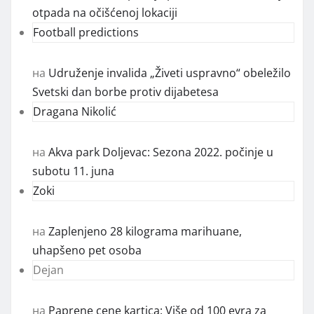
otpada na očišćenoj lokaciji
Football predictions
на
Udruženje invalida „Živeti uspravno“ obeležilo
Svetski dan borbe protiv dijabetesa
Dragana Nikolić
на
Akva park Doljevac: Sezona 2022. počinje u
subotu 11. juna
Zoki
на
Zaplenjeno 28 kilograma marihuane,
uhapšeno pet osoba
Dejan
на
Paprene cene kartica: Više od 100 evra za