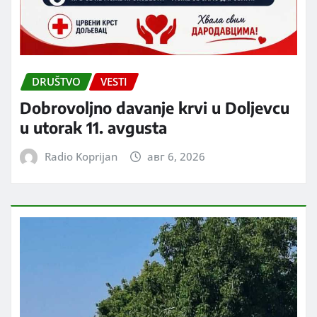
DRUŠTVO
VESTI
Dobrovoljno davanje krvi u Doljevcu
u utorak 11. avgusta
Radio Koprijan
авг 6, 2026