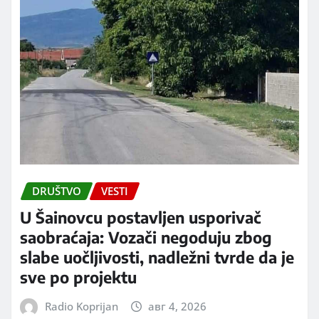
DRUŠTVO
VESTI
U Šainovcu postavljen usporivač
saobraćaja: Vozači negoduju zbog
slabe uočljivosti, nadležni tvrde da je
sve po projektu
Radio Koprijan
авг 4, 2026