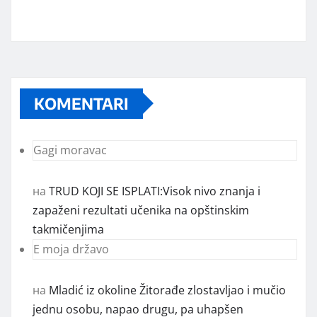
KOMENTARI
Gagi moravac
на
TRUD KOJI SE ISPLATI:Visok nivo znanja i
zapaženi rezultati učenika na opštinskim
takmičenjima
E moja državo
на
Mladić iz okoline Žitorađe zlostavljao i mučio
jednu osobu, napao drugu, pa uhapšen