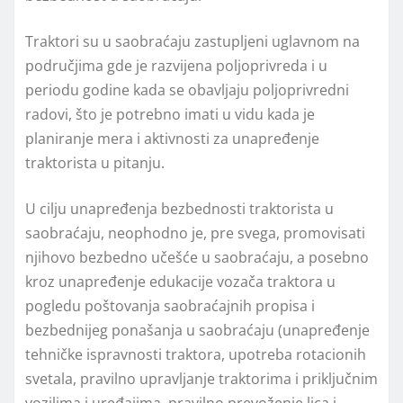
Traktori su u saobraćaju zastuplјeni uglavnom na
područjima gde je razvijena polјoprivreda i u
periodu godine kada se obavlјaju polјoprivredni
radovi, što je potrebno imati u vidu kada je
planiranje mera i aktivnosti za unapređenje
traktorista u pitanju.
U cilјu unapređenja bezbednosti traktorista u
saobraćaju, neophodno je, pre svega, promovisati
njihovo bezbedno učešće u saobraćaju, a posebno
kroz unapređenje edukacije vozača traktora u
pogledu poštovanja saobraćajnih propisa i
bezbednijeg ponašanja u saobraćaju (unapređenje
tehničke ispravnosti traktora, upotreba rotacionih
svetala, pravilno upravlјanje traktorima i priklјučnim
vozilima i uređajima, pravilno prevoženje lica i