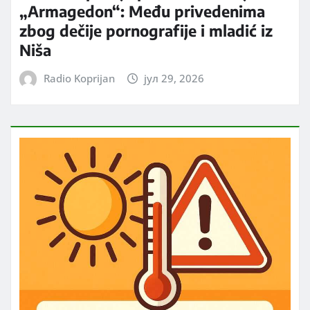
„Armagedon“: Među privedenima
zbog dečije pornografije i mladić iz
Niša
Radio Koprijan
јул 29, 2026