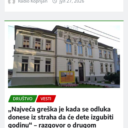
Radio Koprijan
јул 27, 2026
DRUŠTVO
VESTI
„Najveća greška je kada se odluka
donese iz straha da će dete izgubiti
godinu“ – razgovor o drugom