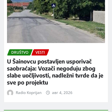
DRUŠTVO
VESTI
U Šainovcu postavljen usporivač
saobraćaja: Vozači negoduju zbog
slabe uočljivosti, nadležni tvrde da je
sve po projektu
Radio Koprijan
авг 4, 2026