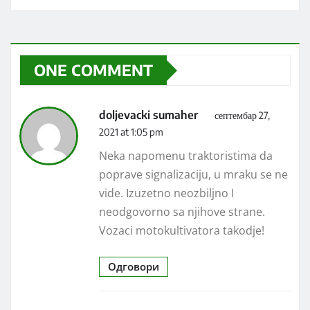
ONE COMMENT
doljevacki sumaher
септембар 27,
2021 at 1:05 pm
Neka napomenu traktoristima da
poprave signalizaciju, u mraku se ne
vide. Izuzetno neozbiljno I
neodgovorno sa njihove strane.
Vozaci motokultivatora takodje!
Одговори