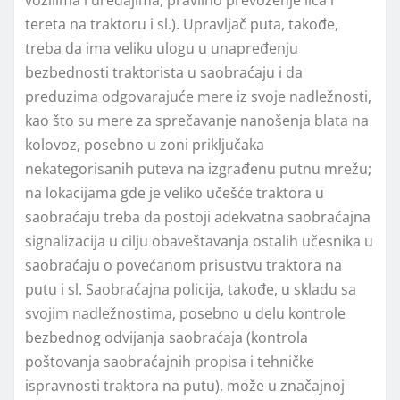
tereta na traktoru i sl.). Upravlјač puta, takođe,
treba da ima veliku ulogu u unapređenju
bezbednosti traktorista u saobraćaju i da
preduzima odgovarajuće mere iz svoje nadležnosti,
kao što su mere za sprečavanje nanošenja blata na
kolovoz, posebno u zoni priklјučaka
nekategorisanih puteva na izgrađenu putnu mrežu;
na lokacijama gde je veliko učešće traktora u
saobraćaju treba da postoji adekvatna saobraćajna
signalizacija u cilјu obaveštavanja ostalih učesnika u
saobraćaju o povećanom prisustvu traktora na
putu i sl. Saobraćajna policija, takođe, u skladu sa
svojim nadležnostima, posebno u delu kontrole
bezbednog odvijanja saobraćaja (kontrola
poštovanja saobraćajnih propisa i tehničke
ispravnosti traktora na putu), može u značajnoj