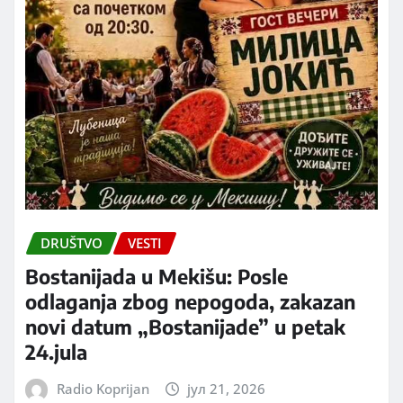
DRUŠTVO
VESTI
Bostanijada u Mekišu: Posle
odlaganja zbog nepogoda, zakazan
novi datum „Bostanijade” u petak
24.jula
Radio Koprijan
јул 21, 2026