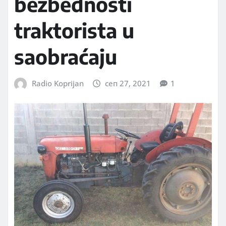
bezbednosti
traktorista u
saobraćaju
Radio Koprijan
сеп 27, 2021
1