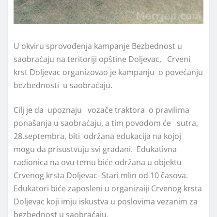
U okviru sprovođenja kampanje Bezbednost u
saobraćaju na teritoriji opštine Dolјevac, Crveni
krst Doljevac organizovao je kampanju o povećanju
bezbednosti u saobraćaju.
Cilj je da upoznaju vozače traktora o pravilima
ponašanja u saobraćaju, a tim povodom će sutra,
28.septembra, biti održana edukacija na kojoj
mogu da prisustvuju svi građani. Edukativna
radionica na ovu temu biće održana u objektu
Crvenog krsta Dolјevac- Stari mlin od 10 časova.
Edukatori biće zaposleni u organizaiji Crvenog krsta
Dolјevac koji imju iskustva u poslovima vezanim za
bezbednost u saobraćaju.