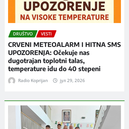
DRUŠTVO
VESTI
CRVENI METEOALARM I HITNA SMS
UPOZORENJA: Očekuje nas
dugotrajan toplotni talas,
temperature idu do 40 stepeni
Radio Koprijan
јул 29, 2026