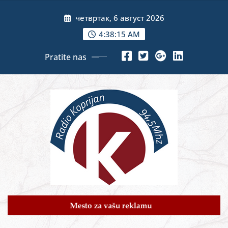
Skip
четвртак, 6 август 2026
to
content
4:38:17 AM
Pratite nas