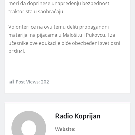
meri da doprinese unapređenju bezbednosti
traktorista u saobraćaju.
Volonteri će na ovu temu deliti propagandni
materijal na pijacama u Malošitu i Pukovcu. I za
učesnike ove edukacije biće obezbeđeni svetlosni
prsluci.
Post Views:
202
Radio Koprijan
Website: