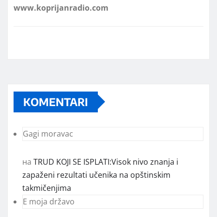
KOMENTARI
Gagi moravac
на
TRUD KOJI SE ISPLATI:Visok nivo znanja i
zapaženi rezultati učenika na opštinskim
takmičenjima
E moja državo