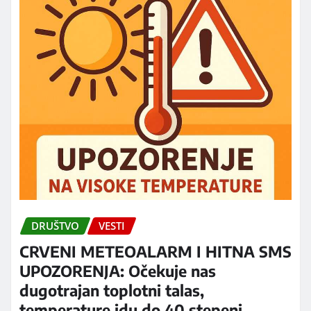
DRUŠTVO
VESTI
CRVENI METEOALARM I HITNA SMS
UPOZORENJA: Očekuje nas
dugotrajan toplotni talas,
temperature idu do 40 stepeni