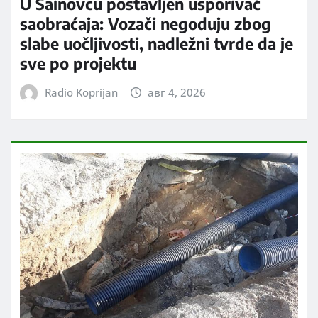
U Šainovcu postavljen usporivač
saobraćaja: Vozači negoduju zbog
slabe uočljivosti, nadležni tvrde da je
sve po projektu
Radio Koprijan
авг 4, 2026