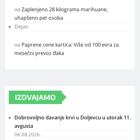
на
Zaplenjeno 28 kilograma marihuane,
uhapšeno pet osoba
Dejan
на
Paprene cene kartica: Više od 100 evra za
mesečni prevoz đaka
IZDVAJAMO
Dobrovoljno davanje krvi u Doljevcu u utorak 11.
avgusta
06.08.2026.