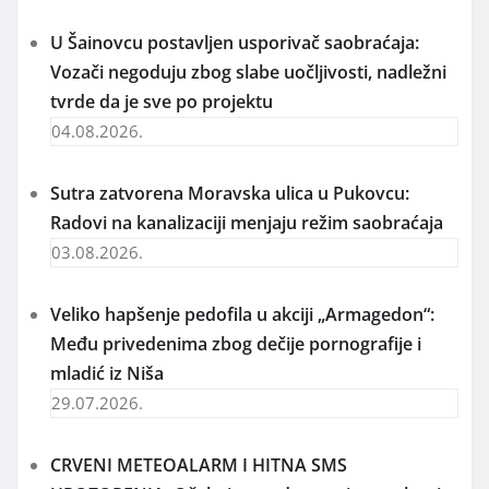
U Šainovcu postavljen usporivač saobraćaja:
Vozači negoduju zbog slabe uočljivosti, nadležni
tvrde da je sve po projektu
04.08.2026.
Sutra zatvorena Moravska ulica u Pukovcu:
Radovi na kanalizaciji menjaju režim saobraćaja
03.08.2026.
Veliko hapšenje pedofila u akciji „Armagedon“:
Među privedenima zbog dečije pornografije i
mladić iz Niša
29.07.2026.
CRVENI METEOALARM I HITNA SMS