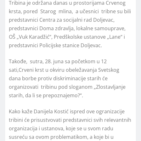
Tribina je održana danas u prostorijama Crvenog
krsta, pored Starog mlina, a učesnici tribne su bili
predstavnici Centra za socijalni rad Doljevac,
predstavnici Doma zdravlja, lokalne samouprave,
OŠ „Vuk Karadžić“, Predškolske ustanove „Lane“ i
predstavnici Policijske stanice Doljevac.
Takođe, sutra, 28. juna sa početkom u 12
sati,Crveni krst u okviru obeležavanja Svetskog
dana borbe protiv diskriminacije starih će
organizovati tribinu pod sloganom „Zlostavljanje
starih, da li se prepoznajemo?“.
Kako kaže Danijela Kostić ispred ove ogranizacije
tribini će prisustvovati predstavnici svih relevantnih
organizacija i ustanova, koje se u svom radu
susreću sa ovom problematikom, a koje bi u