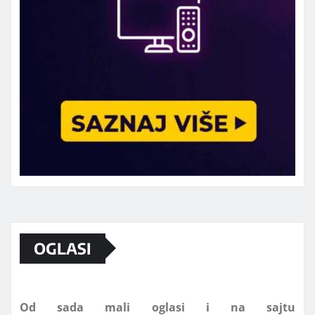
Marketing telefon 062 463 002
OGLASI
Od sada mali oglasi i na sajtu
www.koprijanradio.com