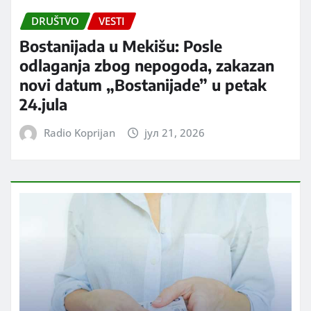
DRUŠTVO
VESTI
Bostanijada u Mekišu: Posle
odlaganja zbog nepogoda, zakazan
novi datum „Bostanijade” u petak
24.jula
Radio Koprijan
јул 21, 2026