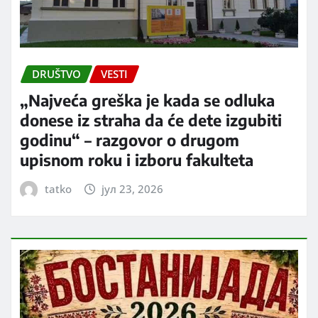
DRUŠTVO
VESTI
„Najveća greška je kada se odluka
donese iz straha da će dete izgubiti
godinu“ – razgovor o drugom
upisnom roku i izboru fakulteta
tatko
јул 23, 2026