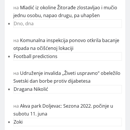
на
Mladić iz okoline Žitorađe zlostavljao i mučio
jednu osobu, napao drugu, pa uhapšen
Dno, dna
на
Komunalna inspekcija ponovo otkrila bacanje
otpada na očišćenoj lokaciji
Football predictions
на
Udruženje invalida „Živeti uspravno“ obeležilo
Svetski dan borbe protiv dijabetesa
Dragana Nikolić
на
Akva park Doljevac: Sezona 2022. počinje u
subotu 11. juna
Zoki