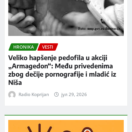
HRONIKA
VESTI
Veliko hapšenje pedofila u akciji
„Armagedon“: Među privedenima
zbog dečije pornografije i mladić iz
Niša
Radio Koprijan
јул 29, 2026