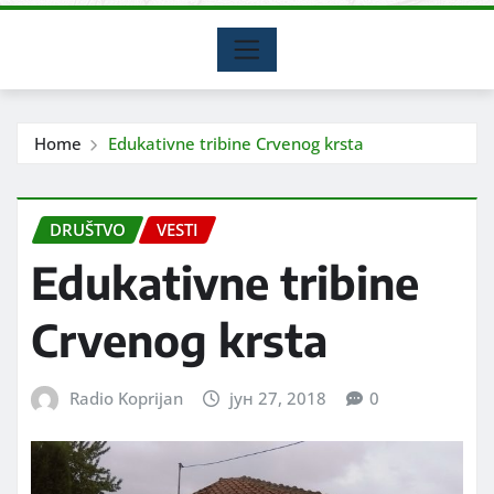
Home
Edukativne tribine Crvenog krsta
DRUŠTVO
VESTI
Edukativne tribine
Crvenog krsta
Radio Koprijan
јун 27, 2018
0