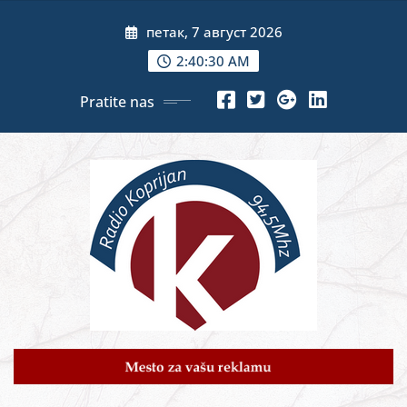
Skip
петак, 7 август 2026
to
content
2:40:32 AM
Pratite nas