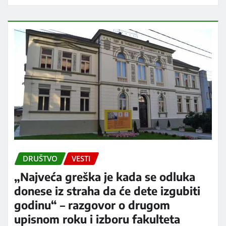
DRUŠTVO
VESTI
„Najveća greška je kada se odluka
donese iz straha da će dete izgubiti
godinu“ – razgovor o drugom
upisnom roku i izboru fakulteta