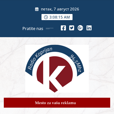
Skip
петак, 7 август 2026
to
content
3:08:17 AM
Pratite nas