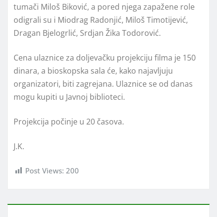
tumači Miloš Biković, a pored njega zapažene role
odigrali su i Miodrag Radonjić, Miloš Timotijević,
Dragan Bjelogrlić, Srdjan Žika Todorović.
Cena ulaznice za doljevačku projekciju filma je 150
dinara, a bioskopska sala će, kako najavljuju
organizatori, biti zagrejana. Ulaznice se od danas
mogu kupiti u Javnoj biblioteci.
Projekcija počinje u 20 časova.
J.K.
Post Views:
200