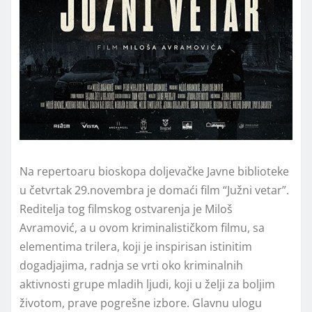
Na repertoaru bioskopa doljevačke Javne biblioteke
u četvrtak 29.novembra je domaći film “Južni vetar”.
Reditelja tog filmskog ostvarenja je Miloš
Avramović, a u ovom kriminalističkom filmu, sa
elementima trilera, koji je inspirisan istinitim
dogadjajima, radnja se vrti oko kriminalnih
aktivnosti grupe mladih ljudi, koji u želji za boljim
životom, prave pogrešne izbore. Glavnu ulogu