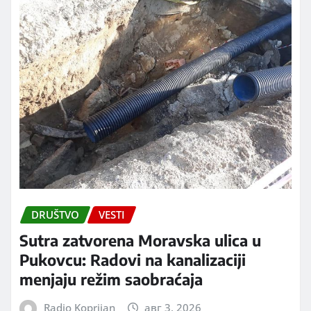
DRUŠTVO
VESTI
Sutra zatvorena Moravska ulica u
Pukovcu: Radovi na kanalizaciji
menjaju režim saobraćaja
Radio Koprijan
авг 3, 2026