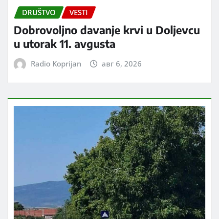
DRUŠTVO
VESTI
Dobrovoljno davanje krvi u Doljevcu
u utorak 11. avgusta
Radio Koprijan
авг 6, 2026