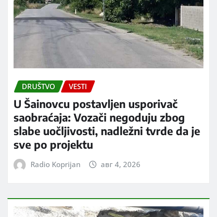
DRUŠTVO
VESTI
U Šainovcu postavljen usporivač
saobraćaja: Vozači negoduju zbog
slabe uočljivosti, nadležni tvrde da je
sve po projektu
Radio Koprijan
авг 4, 2026