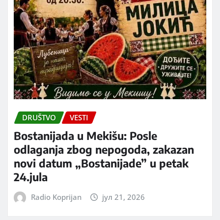
DRUŠTVO
VESTI
Bostanijada u Mekišu: Posle
odlaganja zbog nepogoda, zakazan
novi datum „Bostanijade” u petak
24.jula
Radio Koprijan
јул 21, 2026