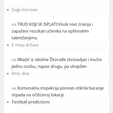
Gagi moravac
на
TRUD KOJI SE ISPLATI:Visok nivo znanja i
zapaženi rezultati učenika na opštinskim
takmičenjima
E moja državo
на
Mladić iz okoline Žitorađe zlostavljao i mučio
jednu osobu, napao drugu, pa uhapšen
Dno, dna
на
Komunalna inspekcija ponovo otkrila bacanje
otpada na očišćenoj lokaciji
Football predictions