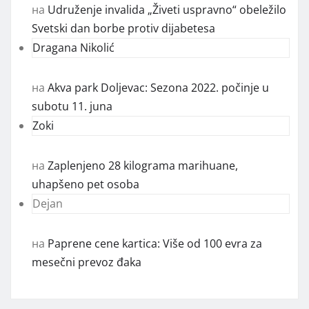
на
Udruženje invalida „Živeti uspravno“ obeležilo
Svetski dan borbe protiv dijabetesa
Dragana Nikolić
на
Akva park Doljevac: Sezona 2022. počinje u
subotu 11. juna
Zoki
на
Zaplenjeno 28 kilograma marihuane,
uhapšeno pet osoba
Dejan
на
Paprene cene kartica: Više od 100 evra za
mesečni prevoz đaka