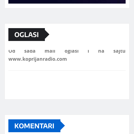
Marketing telefon 062 463 002
OGLASI
Od sada mali oglasi i na sajtu
www.koprijanradio.com
KOMENTARI