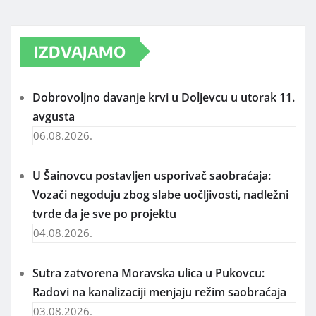
IZDVAJAMO
Dobrovoljno davanje krvi u Doljevcu u utorak 11.
avgusta
06.08.2026.
U Šainovcu postavljen usporivač saobraćaja:
Vozači negoduju zbog slabe uočljivosti, nadležni
tvrde da je sve po projektu
04.08.2026.
Sutra zatvorena Moravska ulica u Pukovcu:
Radovi na kanalizaciji menjaju režim saobraćaja
03.08.2026.