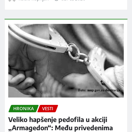
HRONIKA
VESTI
Veliko hapšenje pedofila u akciji
„Armagedon“: Među privedenima