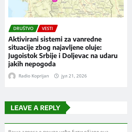
DRUŠTVO
VESTI
Aktivirani sistemi za vanredne
situacije zbog najavljene oluje:
Jugoistok Srbije i Doljevac na udaru
jakih nepogoda
Radio Koprijan
јул 21, 2026
LEAVE A REPLY
Ваша адреса е-поште неће бити објављена.