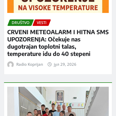
DRUŠTVO
VESTI
CRVENI METEOALARM I HITNA SMS
UPOZORENJA: Očekuje nas
dugotrajan toplotni talas,
temperature idu do 40 stepeni
Radio Koprijan
јул 29, 2026