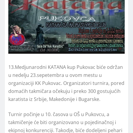
13.Medjunarodni KATANA kup Pukovac biće održan
u nedelju 23.sepetembra u ovom mestu u
organizaciji KK Pukovac. Organizatori turnira, pored
domaćih takmičara očekuju i preko 300 gostujućih
karatista iz Srbije, Makedonije i Bugarske.
Turnir počinje u 10. časova u OŠ u Pukovcu, a
takmičenje će biti organizovano u pojedinačnoj i
ekipnoj konkurenciji. Takodje, biće dodeljeni pehari