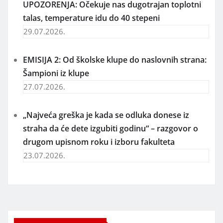
UPOZORENJA: Očekuje nas dugotrajan toplotni
talas, temperature idu do 40 stepeni
29.07.2026.
EMISIJA 2: Od školske klupe do naslovnih strana:
Šampioni iz klupe
27.07.2026.
„Najveća greška je kada se odluka donese iz
straha da će dete izgubiti godinu“ – razgovor o
drugom upisnom roku i izboru fakulteta
23.07.2026.