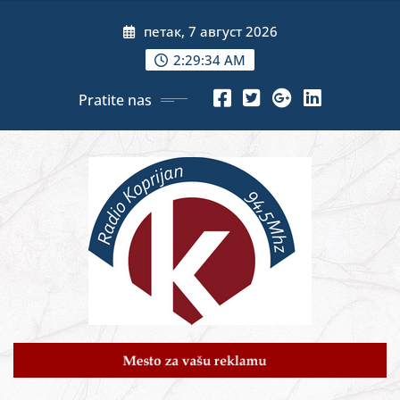
Skip
петак, 7 август 2026
to
content
2:29:36 AM
Pratite nas