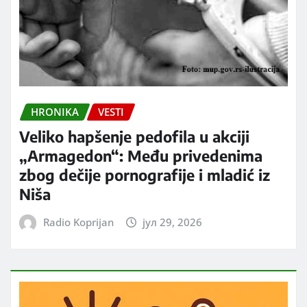
HRONIKA
VESTI
Veliko hapšenje pedofila u akciji
„Armagedon“: Među privedenima
zbog dečije pornografije i mladić iz
Niša
Radio Koprijan
јул 29, 2026