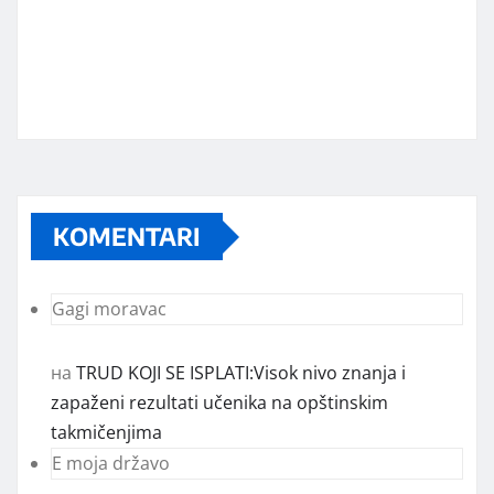
Marketing telefon 062 463 002
Od sada mali oglasi i na sajtu
www.koprijanradio.com
KOMENTARI
Gagi moravac
на
TRUD KOJI SE ISPLATI:Visok nivo znanja i
zapaženi rezultati učenika na opštinskim
takmičenjima
E moja državo