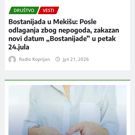
DRUŠTVO
VESTI
Bostanijada u Mekišu: Posle
odlaganja zbog nepogoda, zakazan
novi datum „Bostanijade” u petak
24.jula
Radio Koprijan
јул 21, 2026