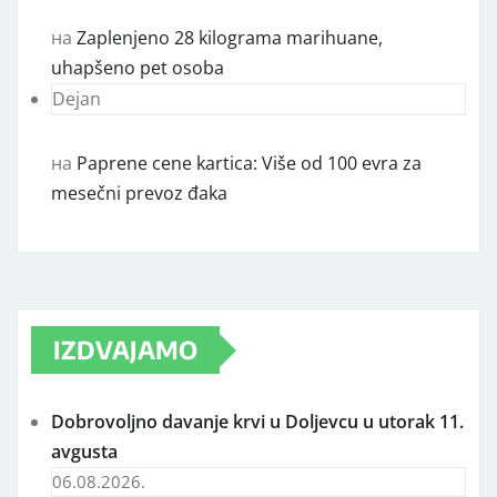
на
Zaplenjeno 28 kilograma marihuane,
uhapšeno pet osoba
Dejan
на
Paprene cene kartica: Više od 100 evra za
mesečni prevoz đaka
IZDVAJAMO
Dobrovoljno davanje krvi u Doljevcu u utorak 11.
avgusta
06.08.2026.