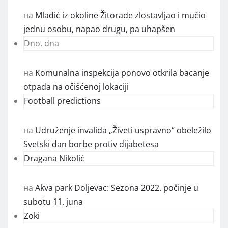
на
Mladić iz okoline Žitorađe zlostavljao i mučio
jednu osobu, napao drugu, pa uhapšen
Dno, dna
на
Komunalna inspekcija ponovo otkrila bacanje
otpada na očišćenoj lokaciji
Football predictions
на
Udruženje invalida „Živeti uspravno“ obeležilo
Svetski dan borbe protiv dijabetesa
Dragana Nikolić
на
Akva park Doljevac: Sezona 2022. počinje u
subotu 11. juna
Zoki