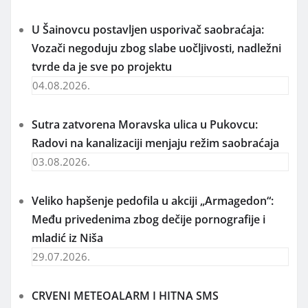
U Šainovcu postavljen usporivač saobraćaja:
Vozači negoduju zbog slabe uočljivosti, nadležni
tvrde da je sve po projektu
04.08.2026.
Sutra zatvorena Moravska ulica u Pukovcu:
Radovi na kanalizaciji menjaju režim saobraćaja
03.08.2026.
Veliko hapšenje pedofila u akciji „Armagedon“:
Među privedenima zbog dečije pornografije i
mladić iz Niša
29.07.2026.
CRVENI METEOALARM I HITNA SMS