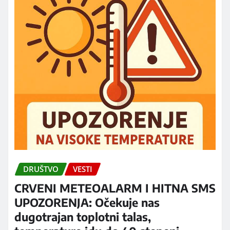
DRUŠTVO
VESTI
CRVENI METEOALARM I HITNA SMS
UPOZORENJA: Očekuje nas
dugotrajan toplotni talas,