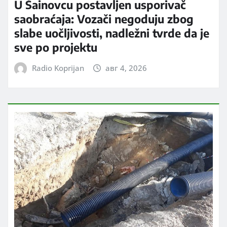
U Šainovcu postavljen usporivač
saobraćaja: Vozači negoduju zbog
slabe uočljivosti, nadležni tvrde da je
sve po projektu
Radio Koprijan
авг 4, 2026