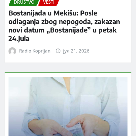
DRUŠTVO
VESTI
Bostanijada u Mekišu: Posle
odlaganja zbog nepogoda, zakazan
novi datum „Bostanijade” u petak
24.jula
Radio Koprijan
јул 21, 2026