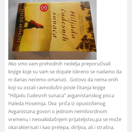
Ako smo vam prehodnih nedelja preporučivali
knjige koje su vam se dopale iskreno se nadamo da
ni danas nećemo omanuti. Gotovo da nema onih
koji su ostali ravnodušni posle čitanja knjige
“Hiljadu čudesnih sunaca” avganistanskog pisca
Haleda Hoseinija. Ova priča iz opustošenog
Avganistana govori o jednom nemilosrdnom
vremenu i nesvakidašnjem prijateljstvu,pa se može
okarakterisati i kao prelepa, dirljiva, ali i strašna.