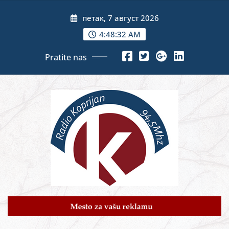
Skip
петак, 7 август 2026
to
content
4:48:34 AM
Pratite nas