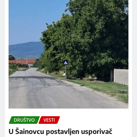
DRUŠTVO
VESTI
U Šainovcu postavljen usporivač