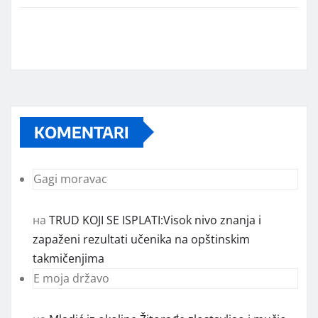
KOMENTARI
Gagi moravac
на
TRUD KOJI SE ISPLATI:Visok nivo znanja i
zapaženi rezultati učenika na opštinskim
takmičenjima
E moja državo