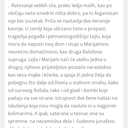
. Ratovanje velikih sila, preko ledja malih, kao po
običaju neće iznedriti ništa dobro, pa ni Avganistan
nije bio izuzetak. Priča se nastavlja dve decenije
kasnije. U zemlji koja ubrzano tone u propast,
tragedija pogađa i petnaestogodišnju Lejlu, koja
mora da napusti svoj dom i stupi u Marijamino
nesrećno domaćinstvo, kao druga Rašidova
supruga. Lejla i Marijam naći će utehu jedna u
drugoj, njihovo prijateljstvo postaće neraskidivo
kao veza majke i kćerke, a spaja ih jedna želja da
pobegnu što dalje od života u stalnom strahu, kako
od surovog Rašida, tako i od gladi i bombi koje
padaju na sve strane. Istrajnost dve žene nailazi na
iskušenja koja nisu mogla da naslute ni u najgorim
košmarima. A ipak, saterane u tesnac one su
spremne na nezamisliva dela i čudesno junaštvo.