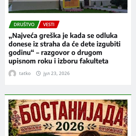
DRUŠTVO
VESTI
„Najveća greška je kada se odluka
donese iz straha da će dete izgubiti
godinu“ – razgovor o drugom
upisnom roku i izboru fakulteta
tatko
јул 23, 2026