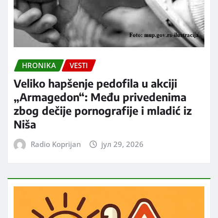
HRONIKA
VESTI
Veliko hapšenje pedofila u akciji
„Armagedon“: Među privedenima
zbog dečije pornografije i mladić iz
Niša
Radio Koprijan
јул 29, 2026