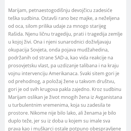
Marijam, petnaestogodišnju devojčicu zadesiće
teška sudbina. Ostavši rano bez majke, a neželjena
od oca, silom prilika udaje za mnogo starijeg
Rašida. Njenu ličnu tragediju, prati i tragedija zemlje
u kojoj živi. Ona i njeni sunarodnici doživljavaju
okupacija Sovjeta, onda pojava mudžahedina,
podržanih od strane SAD-a, kao vida reakcije na
prosovjetsku vlast, pa uzdizanje talibana i na kraju
vojnu intervenciju Amerikanaca. Svaki sitem gori je
od prehodnog, a položaj žene u takvom društvu,
gori je od svih krugova pakla zajedno. Kroz sudbinu
Marijam oslikan je život mnogih žena iz Avganistana
u turbulentnim vremenima, koja su zadesila te
prostore. Nikome nije bilo lako, ali ženama je bilo
duplo teže, jer su iz doba u kojem su imale sva
prava kao i muškarci ostale potpuno obespravljene