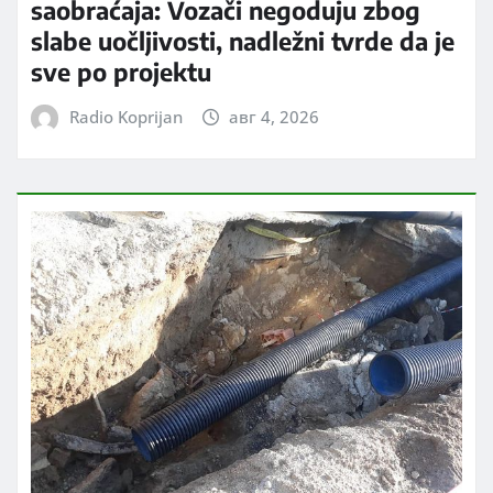
saobraćaja: Vozači negoduju zbog
slabe uočljivosti, nadležni tvrde da je
sve po projektu
Radio Koprijan
авг 4, 2026