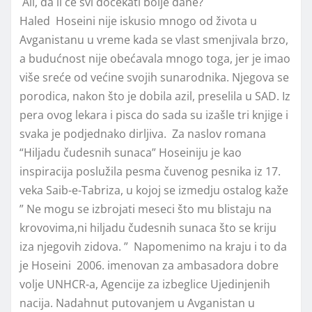
Ali, da li će svi dočekati bolje dane?
Haled Hoseini nije iskusio mnogo od života u
Avganistanu u vreme kada se vlast smenjivala brzo,
a budućnost nije obećavala mnogo toga, jer je imao
više sreće od većine svojih sunarodnika. Njegova se
porodica, nakon što je dobila azil, preselila u SAD. Iz
pera ovog lekara i pisca do sada su izašle tri knjige i
svaka je podjednako dirljiva. Za naslov romana
“Hiljadu čudesnih sunaca” Hoseiniju je kao
inspiracija poslužila pesma čuvenog pesnika iz 17.
veka Saib-e-Tabriza, u kojoj se izmedju ostalog kaže
” Ne mogu se izbrojati meseci što mu blistaju na
krovovima,ni hiljadu čudesnih sunaca što se kriju
iza njegovih zidova. ” Napomenimo na kraju i to da
je Hoseini 2006. imenovan za ambasadora dobre
volje UNHCR-a, Agencije za izbeglice Ujedinjenih
nacija. Nadahnut putovanjem u Avganistan u