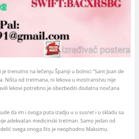
 je trenutno na lečenju Španiji
u bolnici “
Sant Joan de
 Ništa od tretmana, ni lekova u inostranstvu nije
abavili lekovi potrebno je obezbediti dodatna novčana
ude da im i ovoga puta izadju u u susret i u skladu sa
e adekvatan medicinski tretman. Samo jedan od
e delić svega onoga što je neophodno Maksimu.