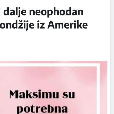
i dalje neophodan
iondžije iz Amerike