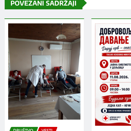
POVEZANI SADRŽAJI
DRUŠTVO
VESTI