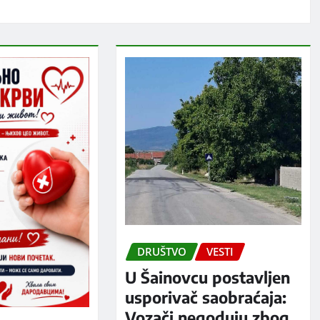
DRUŠTVO
VESTI
U Šainovcu postavljen
usporivač saobraćaja:
Vozači negoduju zbog