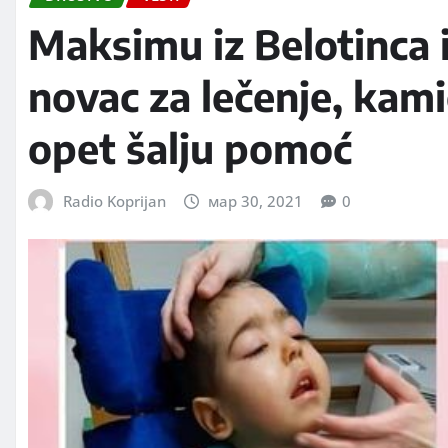
Maksimu iz Belotinca 
novac za lečenje, kam
opet šalju pomoć
Radio Koprijan
мар 30, 2021
0