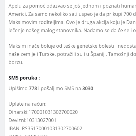
Apelu za pomoć odazvao se još jednom i poznati humanitar
Americi. Za samo nekoliko sati uspeo je da prikupi 700 
Maksimovim roditeljima. Ovo je druga akcija koju je Da
lečenje našeg malog stanovnika. Nadamo se da će se i os
Maksim inače boluje od teške genetske bolesti i nedostat
naše zemlje i Turske, potražili su i u Španiji. Tamošnj
borcu.
SMS poruka :
Upišimo
778
i pošaljimo SMS na
3030
Uplate na račun:
Dinarski:170001031302700020
Devizni:10313027001
IBAN: RS35170001031302700602