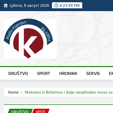
Skip
субота, 8 август 2026
4:24:01 PM
to
content
DRUŠTVO
SPORT
HRONIKA
SERVIS
E
Home
Maksimu iz Belotinca i dalje neophodan novac za
DRUŠTVO
VESTI