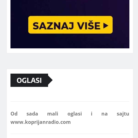
Marketing telefon 062 463 002
OGLASI
Od sada mali oglasi i na sajtu
www.koprijanradio.com