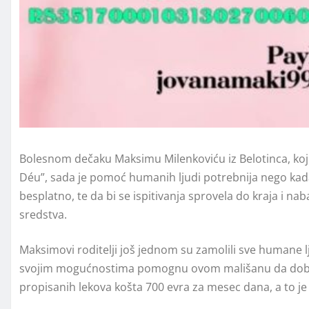
Bolesnom dečaku Maksimu Milenkoviću iz Belotinca, koji
Déu”, sada je pomoć humanih ljudi potrebnija nego kada.
besplatno, te da bi se ispitivanja sprovela do kraja i n
sredstva.
Maksimovi roditelji još jednom su zamolili sve humane lj
svojim mogućnostima pomognu ovom mališanu da dobij
propisanih lekova košta 700 evra za mesec dana, a to j