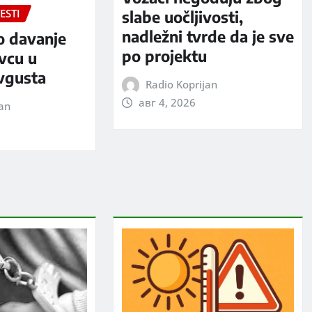
ESTI
slabe uočljivosti,
nadležni tvrde da je sve
o davanje
po projektu
evcu u
avgusta
Radio Koprijan
авг 4, 2026
jan