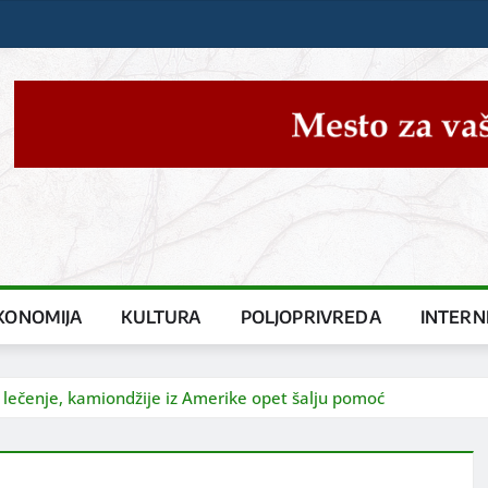
KONOMIJA
KULTURA
POLJOPRIVREDA
INTERN
 lečenje, kamiondžije iz Amerike opet šalju pomoć