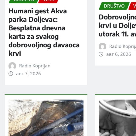
DRUŠTVO
V
Humani gest Akva
Dobrovoljn
parka Doljevac:
krvi u Dolj
Besplatna dnevna
utorak 11. 
karta za svakog
dobrovoljnog davaoca
Radio Kopri
krvi
авг 6, 2026
Radio Koprijan
авг 7, 2026