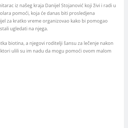
ac iz našeg kraja Danijel Stojanović koji živi i radi u
dolara pomoći, koja će danas biti prosledjena
nijel za kratko vreme organizovao kako bi pomogao
tali ugledati na njega.
ka biotina, a njegovi roditelji šansu za lečenje nakon
i doktori ulili su im nadu da mogu pomoći ovom malom