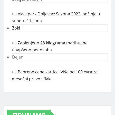
на
Akva park Doljevac: Sezona 2022. počinje u
subotu 11. juna
Zoki
на
Zaplenjeno 28 kilograma marihuane,
uhapšeno pet osoba
Dejan
на
Paprene cene kartica: Više od 100 evra za
mesečni prevoz đaka