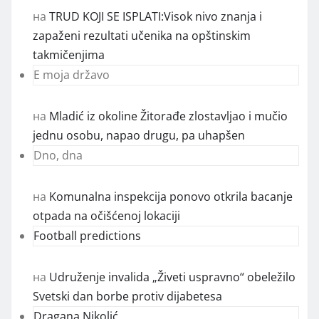
на
TRUD KOJI SE ISPLATI:Visok nivo znanja i
zapaženi rezultati učenika na opštinskim
takmičenjima
E moja državo
на
Mladić iz okoline Žitorađe zlostavljao i mučio
jednu osobu, napao drugu, pa uhapšen
Dno, dna
на
Komunalna inspekcija ponovo otkrila bacanje
otpada na očišćenoj lokaciji
Football predictions
на
Udruženje invalida „Živeti uspravno“ obeležilo
Svetski dan borbe protiv dijabetesa
Dragana Nikolić