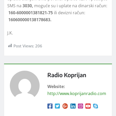
SMS na
3030,
moguće su i uplate na dinarski račun:
160-6000001381821-75
ili devizni račun:
160600000138178683.
J.K.
Post Views:
206
Radio Koprijan
Website:
http://www.koprijanradio.com