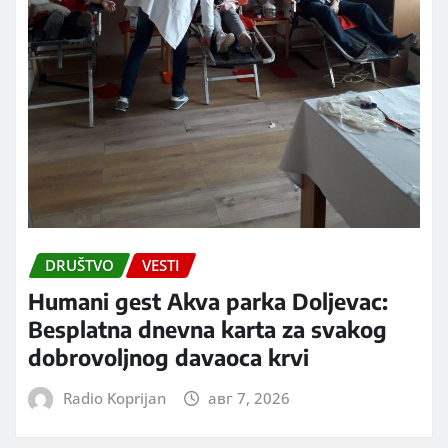
DRUŠTVO
VESTI
Humani gest Akva parka Doljevac:
Besplatna dnevna karta za svakog
dobrovoljnog davaoca krvi
Radio Koprijan
авг 7, 2026