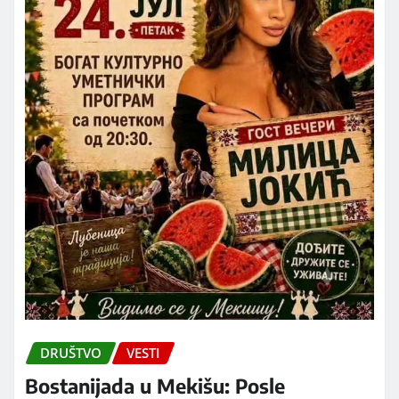
DRUŠTVO
VESTI
Bostanijada u Mekišu: Posle