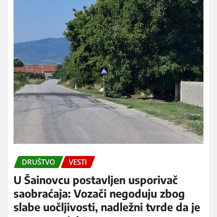
DRUŠTVO
VESTI
U Šainovcu postavljen usporivač
saobraćaja: Vozači negoduju zbog
slabe uočljivosti, nadležni tvrde da je