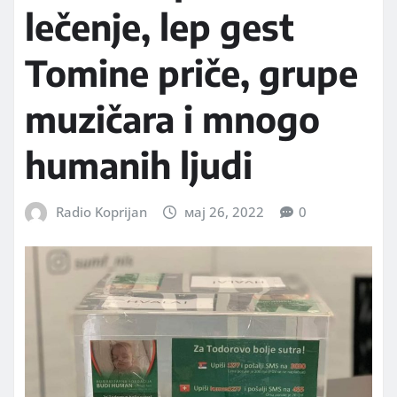
lečenje, lep gest
Tomine priče, grupe
muzičara i mnogo
humanih ljudi
Radio Koprijan
мај 26, 2022
0