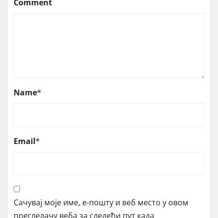
Comment
Name
*
Email
*
Сачувај моје име, е-пошту и веб место у овом
прегледачу веба за следећи пут када