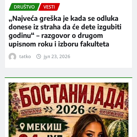
DRUŠTVO
VESTI
„Najveća greška je kada se odluka
donese iz straha da će dete izgubiti
godinu“ – razgovor o drugom
upisnom roku i izboru fakulteta
tatko
јул 23, 2026