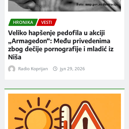
HRONIKA
VESTI
Veliko hapšenje pedofila u akciji
„Armagedon“: Među privedenima
zbog dečije pornografije i mladić iz
Niša
Radio Koprijan
јул 29, 2026