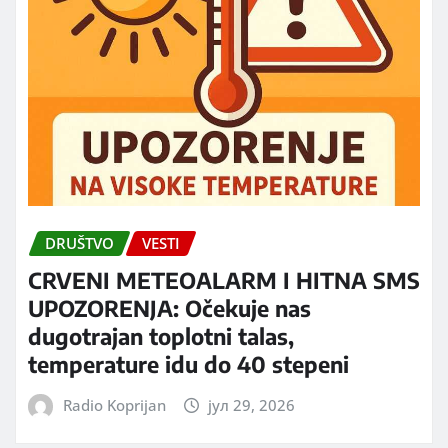
DRUŠTVO
VESTI
CRVENI METEOALARM I HITNA SMS
UPOZORENJA: Očekuje nas
dugotrajan toplotni talas,
temperature idu do 40 stepeni
Radio Koprijan
јул 29, 2026