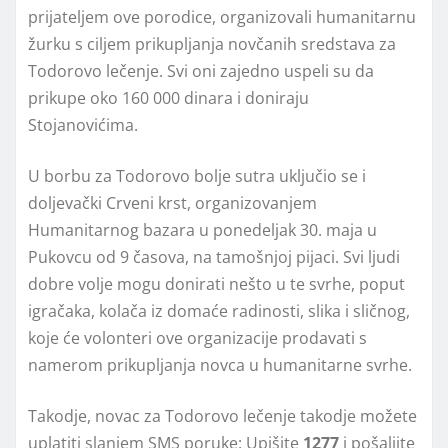
prijateljem ove porodice, organizovali humanitarnu
žurku s ciljem prikupljanja novčanih sredstava za
Todorovo lečenje. Svi oni zajedno uspeli su da
prikupe oko 160 000 dinara i doniraju
Stojanovićima.
U borbu za Todorovo bolje sutra uključio se i
doljevački Crveni krst, organizovanjem
Humanitarnog bazara u ponedeljak 30. maja u
Pukovcu od 9 časova, na tamošnjoj pijaci. Svi ljudi
dobre volje mogu donirati nešto u te svrhe, poput
igračaka, kolača iz domaće radinosti, slika i sličnog,
koje će volonteri ove organizacije prodavati s
namerom prikupljanja novca u humanitarne svrhe.
Takodje, novac za Todorovo lečenje takodje možete
uplatiti slanjem SMS poruke: Upišite
1277
i pošaljite