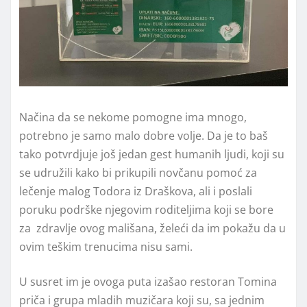
Načina da se nekome pomogne ima mnogo,
potrebno je samo malo dobre volje. Da je to baš
tako potvrdjuje još jedan gest humanih ljudi, koji su
se udružili kako bi prikupili novčanu pomoć za
lečenje malog Todora iz Draškova, ali i poslali
poruku podrške njegovim roditeljima koji se bore
za zdravlje ovog mališana, želeći da im pokažu da u
ovim teškim trenucima nisu sami.
U susret im je ovoga puta izašao restoran Tomina
priča i grupa mladih muzičara koji su, sa jednim