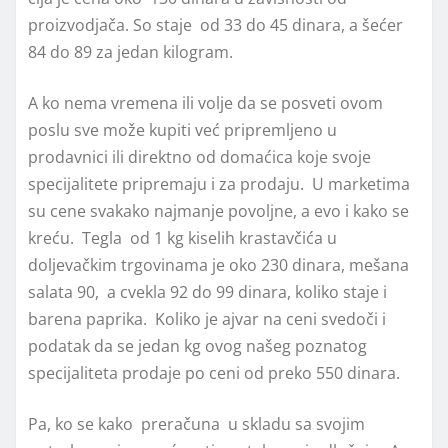
proizvodjača. So staje od 33 do 45 dinara, a šećer
84 do 89 za jedan kilogram.
A ko nema vremena ili volje da se posveti ovom
poslu sve može kupiti već pripremljeno u
prodavnici ili direktno od domaćica koje svoje
specijalitete pripremaju i za prodaju. U marketima
su cene svakako najmanje povoljne, a evo i kako se
kreću. Tegla od 1 kg kiselih krastavčića u
doljevačkim trgovinama je oko 230 dinara, mešana
salata 90, a cvekla 92 do 99 dinara, koliko staje i
barena paprika. Koliko je ajvar na ceni svedoči i
podatak da se jedan kg ovog našeg poznatog
specijaliteta prodaje po ceni od preko 550 dinara.
Pa, ko se kako preračuna u skladu sa svojim