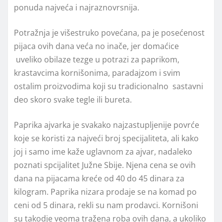
ponuda najveća i najraznovrsnija.
Potražnja je višestruko povećana, pa je posećenost
pijaca ovih dana veća no inače, jer domaćice
uveliko obilaze tezge u potrazi za paprikom,
krastavcima kornišonima, paradajzom i svim
ostalim proizvodima koji su tradicionalno sastavni
deo skoro svake tegle ili bureta.
Paprika ajvarka je svakako najzastupljenije povrće
koje se koristi za najveći broj specijaliteta, ali kako
joj i samo ime kaže uglavnom za ajvar, nadaleko
poznati spcijalitet Južne Sbije. Njena cena se ovih
dana na pijacama kreće od 40 do 45 dinara za
kilogram. Paprika nizara prodaje se na komad po
ceni od 5 dinara, rekli su nam prodavci. Kornišoni
su takodje veoma tražena roba ovih dana, a ukoliko