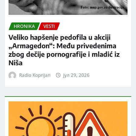
HRONIKA
VESTI
Veliko hapšenje pedofila u akciji
„Armagedon“: Među privedenima
zbog dečije pornografije i mladić iz
Niša
Radio Koprijan
јул 29, 2026