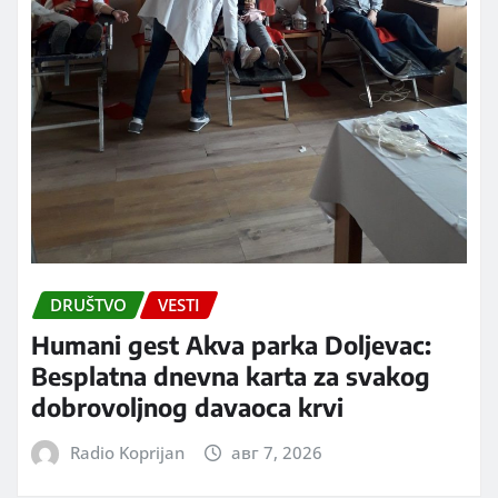
DRUŠTVO
VESTI
Humani gest Akva parka Doljevac:
Besplatna dnevna karta za svakog
dobrovoljnog davaoca krvi
Radio Koprijan
авг 7, 2026