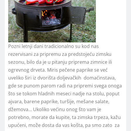
Pozni letnji dani tradicionalno su kod nas
rezervisani za pripremu za predstojeću zimsku
sezonu, bilo da je u pitanju priprema zimnice ili
ogrevnog drveta. Miris pečene paprike se već
uveliko širi iz dvorišta doljevačkih domaćinstava,
gde se punom parom radi na pripremi svega onoga
što se tokom hladnih meseci nadje na stolu, poput
ajvara, barene paprike, turšije, mešane salate,
džemova… Ukoliko većinu onog što vam je
potrebno, morate da kupite, ta zimska trpeza, kažu
upućeni, može dosta da vas košta, pa smo zato za