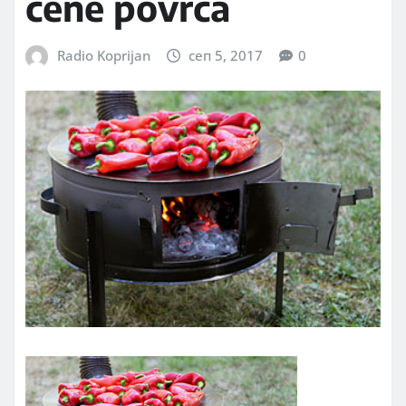
cene povrća
Radio Koprijan
сеп 5, 2017
0