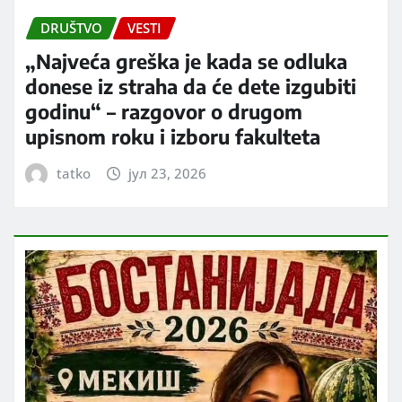
DRUŠTVO
VESTI
„Najveća greška je kada se odluka
donese iz straha da će dete izgubiti
godinu“ – razgovor o drugom
upisnom roku i izboru fakulteta
tatko
јул 23, 2026