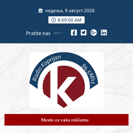
Skip
недеља, 9 август 2026
to
content
8:09:02 AM
Pratite nas