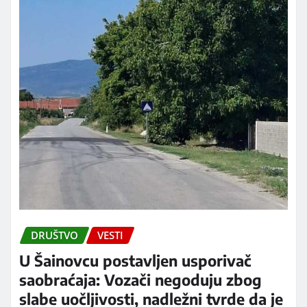
DRUŠTVO
VESTI
U Šainovcu postavljen usporivač
saobraćaja: Vozači negoduju zbog
slabe uočljivosti, nadležni tvrde da je