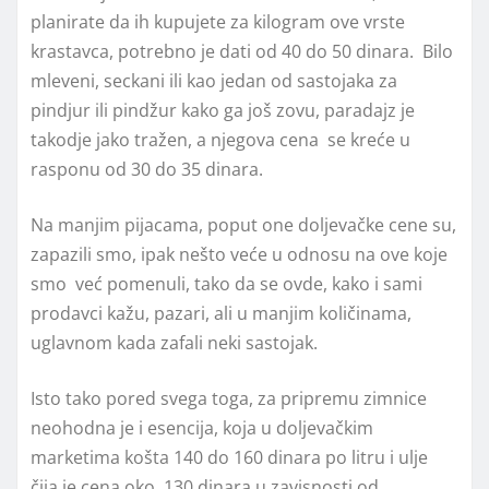
planirate da ih kupujete za kilogram ove vrste
krastavca, potrebno je dati od 40 do 50 dinara. Bilo
mleveni, seckani ili kao jedan od sastojaka za
pindjur ili pindžur kako ga još zovu, paradajz je
takodje jako tražen, a njegova cena se kreće u
rasponu od 30 do 35 dinara.
Na manjim pijacama, poput one doljevačke cene su,
zapazili smo, ipak nešto veće u odnosu na ove koje
smo već pomenuli, tako da se ovde, kako i sami
prodavci kažu, pazari, ali u manjim količinama,
uglavnom kada zafali neki sastojak.
Isto tako pored svega toga, za pripremu zimnice
neohodna je i esencija, koja u doljevačkim
marketima košta 140 do 160 dinara po litru i ulje
čija je cena oko 130 dinara u zavisnosti od