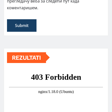
прегледачу веба за следећи пут када
коментаришем.
REZULTATI