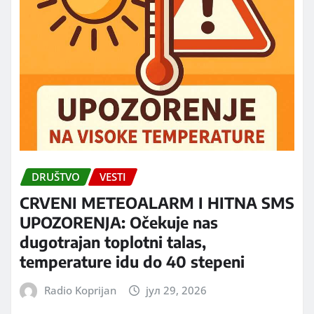
DRUŠTVO
VESTI
CRVENI METEOALARM I HITNA SMS
UPOZORENJA: Očekuje nas
dugotrajan toplotni talas,
temperature idu do 40 stepeni
Radio Koprijan
јул 29, 2026