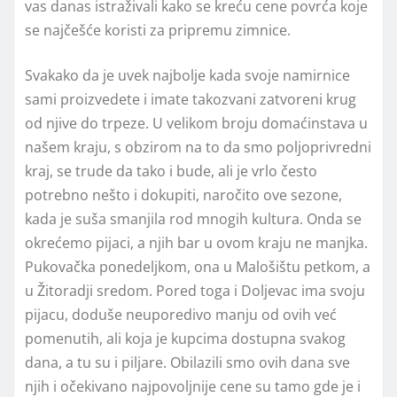
vas danas istraživali kako se kreću cene povrća koje
se najčešće koristi za pripremu zimnice.
Svakako da je uvek najbolje kada svoje namirnice
sami proizvedete i imate takozvani zatvoreni krug
od njive do trpeze. U velikom broju domaćinstava u
našem kraju, s obzirom na to da smo poljoprivredni
kraj, se trude da tako i bude, ali je vrlo često
potrebno nešto i dokupiti, naročito ove sezone,
kada je suša smanjila rod mnogih kultura. Onda se
okrećemo pijaci, a njih bar u ovom kraju ne manjka.
Pukovačka ponedeljkom, ona u Malošištu petkom, a
u Žitoradji sredom. Pored toga i Doljevac ima svoju
pijacu, doduše neuporedivo manju od ovih već
pomenutih, ali koja je kupcima dostupna svakog
dana, a tu su i piljare. Obilazili smo ovih dana sve
njih i očekivano najpovoljnije cene su tamo gde je i