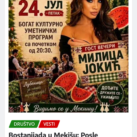
DRUŠTVO
VESTI
Bostanijada u Mekišu: Posle