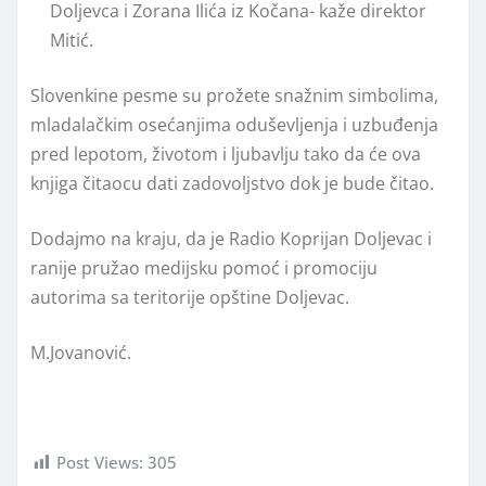
Doljevca i Zorana Ilića iz Kočana- kaže direktor
Mitić.
Slovenkine pesme su prožete snažnim simbolima,
mladalačkim osećanjima oduševljenja i uzbuđenja
pred lepotom, životom i ljubavlju tako da će ova
knjiga čitaocu dati zadovoljstvo dok je bude čitao.
Dodajmo na kraju, da je Radio Koprijan Doljevac i
ranije pružao medijsku pomoć i promociju
autorima sa teritorije opštine Doljevac.
M.Jovanović.
Post Views:
305