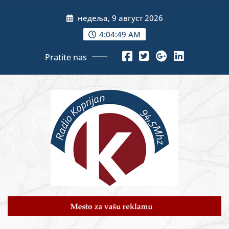
Skip
недеља, 9 август 2026
to
content
4:04:51 AM
Pratite nas