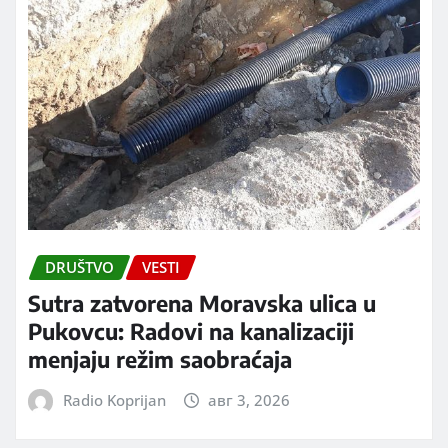
DRUŠTVO
VESTI
Sutra zatvorena Moravska ulica u
Pukovcu: Radovi na kanalizaciji
menjaju režim saobraćaja
Radio Koprijan
авг 3, 2026