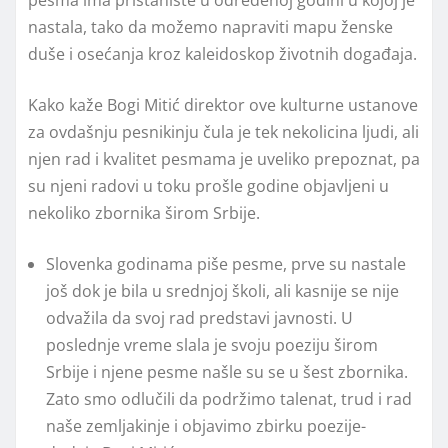
nastala, tako da možemo napraviti mapu ženske
duše i osećanja kroz kaleidoskop životnih događaja.
Kako kaže Bogi Mitić direktor ove kulturne ustanove
za ovdašnju pesnikinju čula je tek nekolicina ljudi, ali
njen rad i kvalitet pesmama je uveliko prepoznat, pa
su njeni radovi u toku prošle godine objavljeni u
nekoliko zbornika širom Srbije.
Slovenka godinama piše pesme, prve su nastale
još dok je bila u srednjoj školi, ali kasnije se nije
odvažila da svoj rad predstavi javnosti. U
poslednje vreme slala je svoju poeziju širom
Srbije i njene pesme našle su se u šest zbornika.
Zato smo odlučili da podržimo talenat, trud i rad
naše zemljakinje i objavimo zbirku poezije-