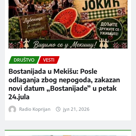
DRUŠTVO
VESTI
Bostanijada u Mekišu: Posle
odlaganja zbog nepogoda, zakazan
novi datum „Bostanijade” u petak
24.jula
Radio Koprijan
јул 21, 2026