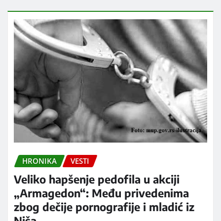
HRONIKA
VESTI
Veliko hapšenje pedofila u akciji
„Armagedon“: Među privedenima
zbog dečije pornografije i mladić iz
Niša