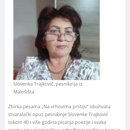
Slovenka Trajković, pesnikinja iz
Malošišta
Zbirka pesama „Na vrhovima prstiju“ obuhvata
stvaralački opus pesnikinje Slovenke Trajković
tokom 40 i više godina pisanja poezije i svaka
pesma ima pristanište u određenoj godini u kojoj je