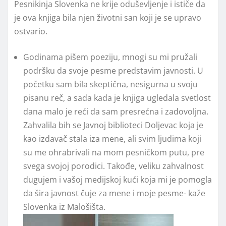
Pesnikinja Slovenka ne krije oduševljenje i ističe da
je ova knjiga bila njen životni san koji je se upravo
ostvario.
Godinama pišem poeziju, mnogi su mi pružali
podršku da svoje pesme predstavim javnosti. U
početku sam bila skeptična, nesigurna u svoju
pisanu reč, a sada kada je knjiga ugledala svetlost
dana malo je reći da sam presrećna i zadovoljna.
Zahvalila bih se Javnoj biblioteci Doljevac koja je
kao izdavač stala iza mene, ali svim ljudima koji
su me ohrabrivali na mom pesničkom putu, pre
svega svojoj porodici. Takođe, veliku zahvalnost
dugujem i vašoj medijskoj kući koja mi je pomogla
da šira javnost čuje za mene i moje pesme- kaže
Slovenka iz Malošišta.