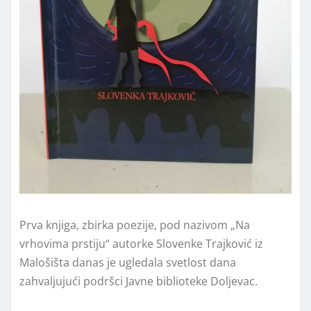
Prva knjiga, zbirka poezije, pod nazivom „Na
vrhovima prstiju“ autorke Slovenke Trajković iz
Malošišta danas je ugledala svetlost dana
zahvaljujući podršci Javne biblioteke Doljevac.