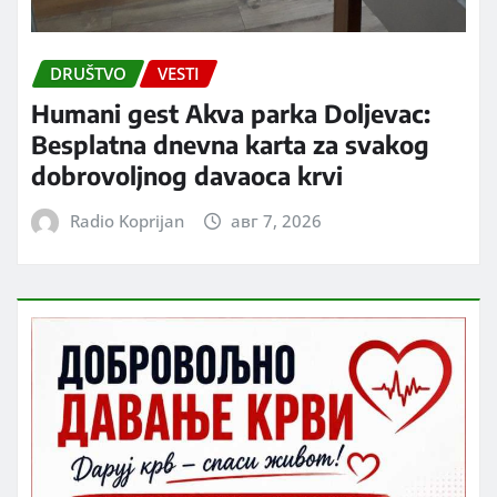
DRUŠTVO
VESTI
Humani gest Akva parka Doljevac:
Besplatna dnevna karta za svakog
dobrovoljnog davaoca krvi
Radio Koprijan
авг 7, 2026