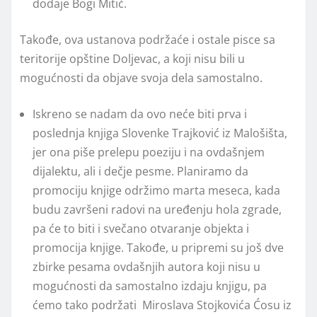
dodaje Bogi Mitić.
Takođe, ova ustanova podržaće i ostale pisce sa
teritorije opštine Doljevac, a koji nisu bili u
mogućnosti da objave svoja dela samostalno.
Iskreno se nadam da ovo neće biti prva i
poslednja knjiga Slovenke Trajković iz Malošišta,
jer ona piše prelepu poeziju i na ovdašnjem
dijalektu, ali i dečje pesme. Planiramo da
promociju knjige održimo marta meseca, kada
budu završeni radovi na uređenju hola zgrade,
pa će to biti i svečano otvaranje objekta i
promocija knjige. Takođe, u pripremi su još dve
zbirke pesama ovdašnjih autora koji nisu u
mogućnosti da samostalno izdaju knjigu, pa
ćemo tako podržati Miroslava Stojkovića Ćosu iz