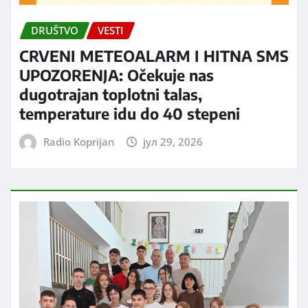
DRUŠTVO
VESTI
CRVENI METEOALARM I HITNA SMS
UPOZORENJA: Očekuje nas
dugotrajan toplotni talas,
temperature idu do 40 stepeni
Radio Koprijan
јул 29, 2026