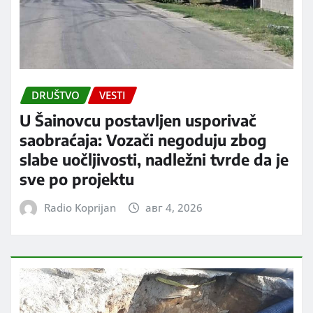
DRUŠTVO
VESTI
U Šainovcu postavljen usporivač
saobraćaja: Vozači negoduju zbog
slabe uočljivosti, nadležni tvrde da je
sve po projektu
Radio Koprijan
авг 4, 2026