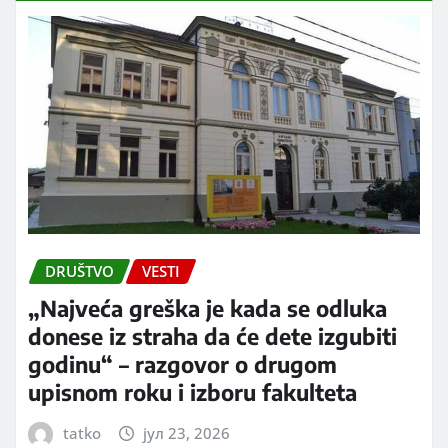
DRUŠTVO
VESTI
„Najveća greška je kada se odluka
donese iz straha da će dete izgubiti
godinu“ – razgovor o drugom
upisnom roku i izboru fakulteta
tatko
јул 23, 2026