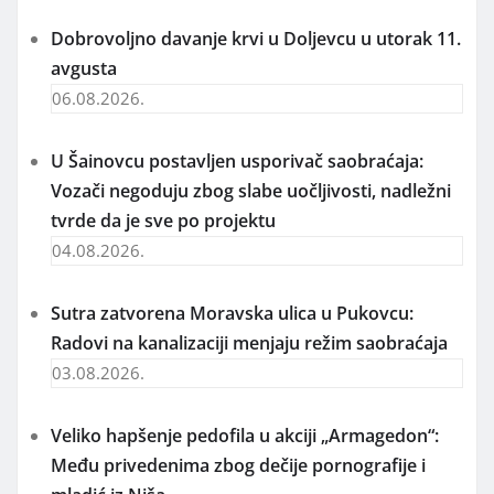
Dobrovoljno davanje krvi u Doljevcu u utorak 11.
avgusta
06.08.2026.
U Šainovcu postavljen usporivač saobraćaja:
Vozači negoduju zbog slabe uočljivosti, nadležni
tvrde da je sve po projektu
04.08.2026.
Sutra zatvorena Moravska ulica u Pukovcu:
Radovi na kanalizaciji menjaju režim saobraćaja
03.08.2026.
Veliko hapšenje pedofila u akciji „Armagedon“:
Među privedenima zbog dečije pornografije i