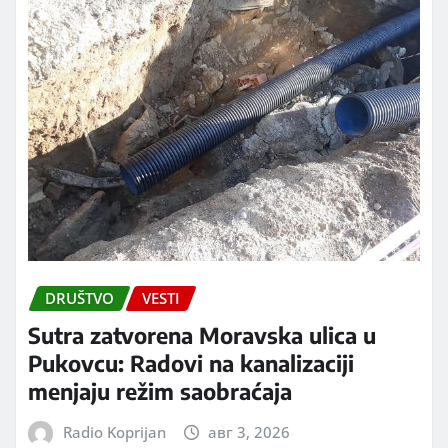
DRUŠTVO
VESTI
Sutra zatvorena Moravska ulica u
Pukovcu: Radovi na kanalizaciji
menjaju režim saobraćaja
Radio Koprijan
авг 3, 2026