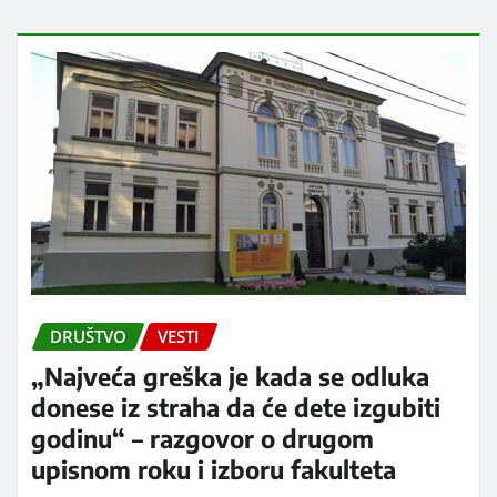
DRUŠTVO
VESTI
„Najveća greška je kada se odluka
donese iz straha da će dete izgubiti
godinu“ – razgovor o drugom
upisnom roku i izboru fakulteta