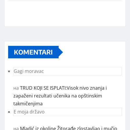
KOMENTARI
Gagi moravac
на
TRUD KOJI SE ISPLATI:Visok nivo znanja i
zapaženi rezultati učenika na opštinskim
takmičenjima
E moja državo
на
Mladić iz okoline Žitorađe zlostavljao i mučio