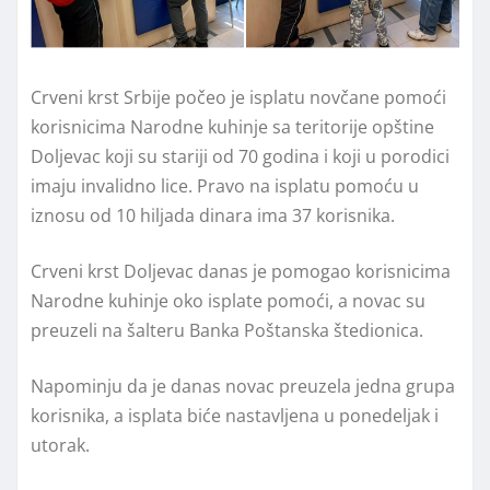
Crveni krst Srbije počeo je isplatu novčane pomoći
korisnicima Narodne kuhinje sa teritorije opštine
Doljevac koji su stariji od 70 godina i koji u porodici
imaju invalidno lice. Pravo na isplatu pomoću u
iznosu od 10 hiljada dinara ima 37 korisnika.
Crveni krst Doljevac danas je pomogao korisnicima
Narodne kuhinje oko isplate pomoći, a novac su
preuzeli na šalteru Banka Poštanska štedionica.
Napominju da je danas novac preuzela jedna grupa
korisnika, a isplata biće nastavljena u ponedeljak i
utorak.