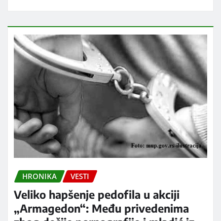
HRONIKA
VESTI
Veliko hapšenje pedofila u akciji
„Armagedon“: Među privedenima