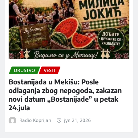
DRUŠTVO
VESTI
Bostanijada u Mekišu: Posle
odlaganja zbog nepogoda, zakazan
novi datum „Bostanijade” u petak
24.jula
Radio Koprijan
јул 21, 2026