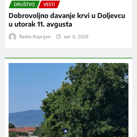
DRUŠTVO
VESTI
Dobrovoljno davanje krvi u Doljevcu
u utorak 11. avgusta
Radio Koprijan
авг 6, 2026