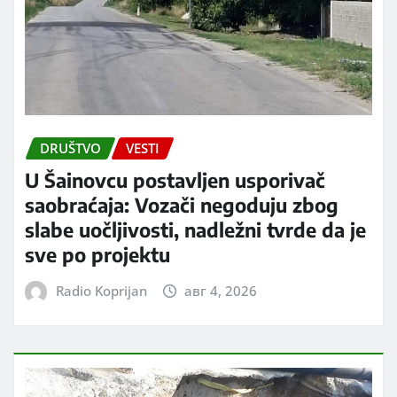
DRUŠTVO
VESTI
U Šainovcu postavljen usporivač
saobraćaja: Vozači negoduju zbog
slabe uočljivosti, nadležni tvrde da je
sve po projektu
Radio Koprijan
авг 4, 2026