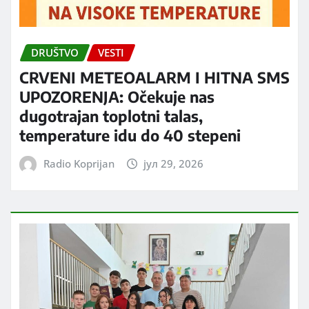
DRUŠTVO
VESTI
CRVENI METEOALARM I HITNA SMS
UPOZORENJA: Očekuje nas
dugotrajan toplotni talas,
temperature idu do 40 stepeni
Radio Koprijan
јул 29, 2026