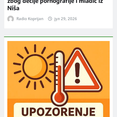
zbog dečije pornografije i mladić iz
Niša
Radio Koprijan
јул 29, 2026