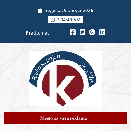
Skip
недеља, 9 август 2026
to
content
7:04:41 AM
Pratite nas