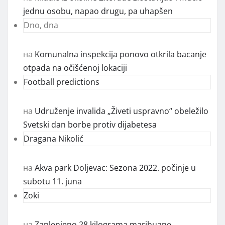
jednu osobu, napao drugu, pa uhapšen
Dno, dna
на
Komunalna inspekcija ponovo otkrila bacanje
otpada na očišćenoj lokaciji
Football predictions
на
Udruženje invalida „Živeti uspravno“ obeležilo
Svetski dan borbe protiv dijabetesa
Dragana Nikolić
на
Akva park Doljevac: Sezona 2022. počinje u
subotu 11. juna
Zoki
на
Zaplenjeno 28 kilograma marihuane,