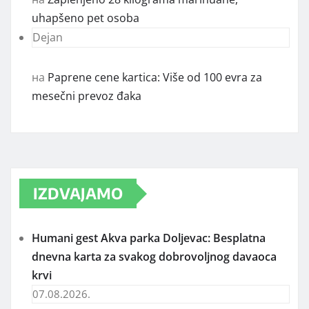
uhapšeno pet osoba
Dejan
на
Paprene cene kartica: Više od 100 evra za
mesečni prevoz đaka
IZDVAJAMO
Humani gest Akva parka Doljevac: Besplatna
dnevna karta za svakog dobrovoljnog davaoca
krvi
07.08.2026.