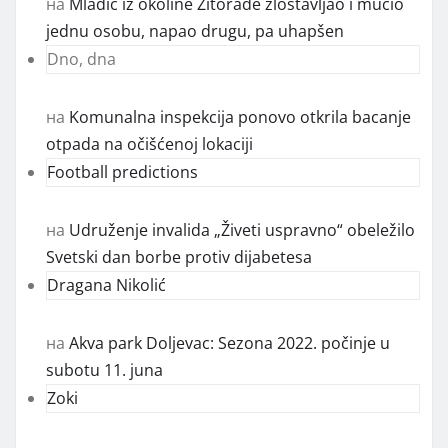
на
Mladić iz okoline Žitorađe zlostavljao i mučio
jednu osobu, napao drugu, pa uhapšen
Dno, dna
на
Komunalna inspekcija ponovo otkrila bacanje
otpada na očišćenoj lokaciji
Football predictions
на
Udruženje invalida „Živeti uspravno“ obeležilo
Svetski dan borbe protiv dijabetesa
Dragana Nikolić
на
Akva park Doljevac: Sezona 2022. počinje u
subotu 11. juna
Zoki