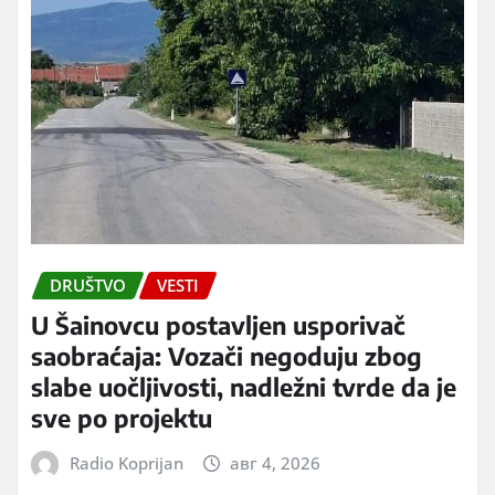
DRUŠTVO
VESTI
U Šainovcu postavljen usporivač
saobraćaja: Vozači negoduju zbog
slabe uočljivosti, nadležni tvrde da je
sve po projektu
Radio Koprijan
авг 4, 2026