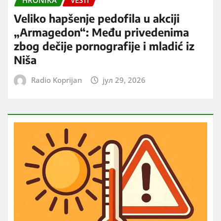
HRONIKA
VESTI
Veliko hapšenje pedofila u akciji
„Armagedon“: Među privedenima
zbog dečije pornografije i mladić iz
Niša
Radio Koprijan
јул 29, 2026