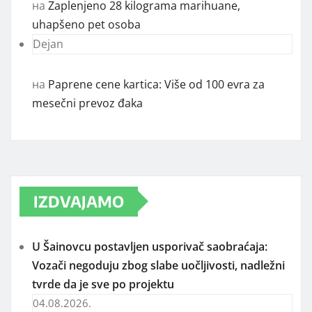
на
Zaplenjeno 28 kilograma marihuane,
uhapšeno pet osoba
Dejan
на
Paprene cene kartica: Više od 100 evra za
mesečni prevoz đaka
IZDVAJAMO
U Šainovcu postavljen usporivač saobraćaja:
Vozači negoduju zbog slabe uočljivosti, nadležni
tvrde da je sve po projektu
04.08.2026.