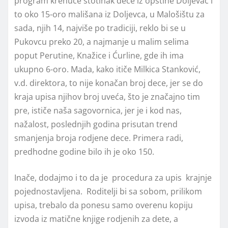
program krenuće stotinak dece iz opštine Doljevac i
to oko 15-oro mališana iz Doljevca, u Malošištu za
sada, njih 14, najviše po tradiciji, reklo bi se u
Pukovcu preko 20, a najmanje u malim selima
poput Perutine, Knažice i Ćurline, gde ih ima
ukupno 6-oro. Mada, kako itiče Milkica Stanković,
v.d. direktora, to nije konačan broj dece, jer se do
kraja upisa njihov broj uveća, što je značajno tim
pre, ističe naša sagovornica, jer je i kod nas,
nažalost, poslednjih godina prisutan trend
smanjenja broja rodjene dece. Primera radi,
predhodne godine bilo ih je oko 150.
Inače, dodajmo i to da je procedura za upis krajnje
pojednostavljena. Roditelji bi sa sobom, prilikom
upisa, trebalo da ponesu samo overenu kopiju
izvoda iz matične knjige rodjenih za dete, a