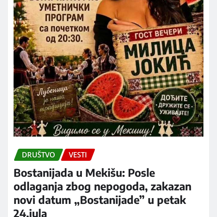
DRUŠTVO
VESTI
Bostanijada u Mekišu: Posle
odlaganja zbog nepogoda, zakazan
novi datum „Bostanijade” u petak
24.jula