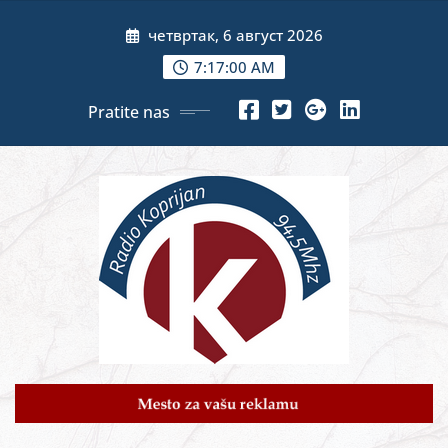
Skip
четвртак, 6 август 2026
to
content
7:17:02 AM
Pratite nas