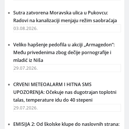
Sutra zatvorena Moravska ulica u Pukovcu:
Radovi na kanalizaciji menjaju režim saobraćaja
03.08.2026.
Veliko hapšenje pedofila u akciji „Armagedon“:
Među privedenima zbog dečije pornografije i
mladić iz Niša
29.07.2026.
CRVENI METEOALARM I HITNA SMS
UPOZORENJA: Očekuje nas dugotrajan toplotni
talas, temperature idu do 40 stepeni
29.07.2026.
EMISIJA 2: Od školske klupe do naslovnih strana: