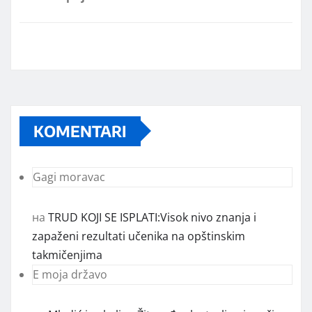
KOMENTARI
Gagi moravac
на
TRUD KOJI SE ISPLATI:Visok nivo znanja i
zapaženi rezultati učenika na opštinskim
takmičenjima
E moja državo