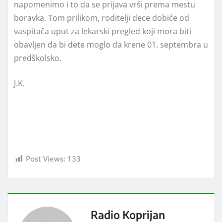
napomenimo i to da se prijava vrši prema mestu
boravka. Tom prilikom, roditelji dece dobiće od
vaspitača uput za lekarski pregled koji mora biti
obavljen da bi dete moglo da krene 01. septembra u
predškolsko.
J.K.
Post Views:
133
Radio Koprijan