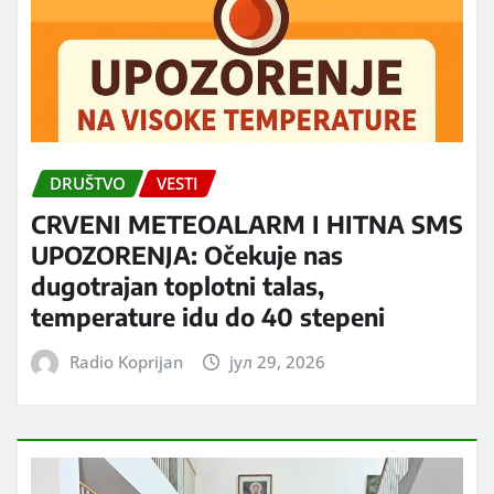
DRUŠTVO
VESTI
CRVENI METEOALARM I HITNA SMS
UPOZORENJA: Očekuje nas
dugotrajan toplotni talas,
temperature idu do 40 stepeni
Radio Koprijan
јул 29, 2026