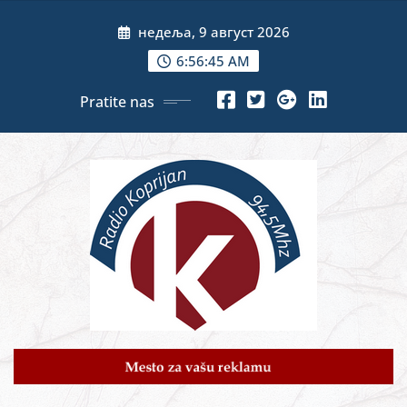
Skip
недеља, 9 август 2026
to
content
6:56:46 AM
Pratite nas