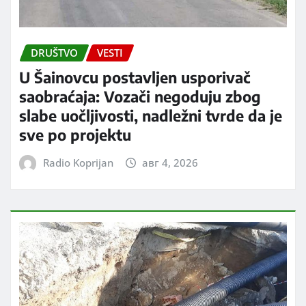
DRUŠTVO
VESTI
U Šainovcu postavljen usporivač
saobraćaja: Vozači negoduju zbog
slabe uočljivosti, nadležni tvrde da je
sve po projektu
Radio Koprijan
авг 4, 2026