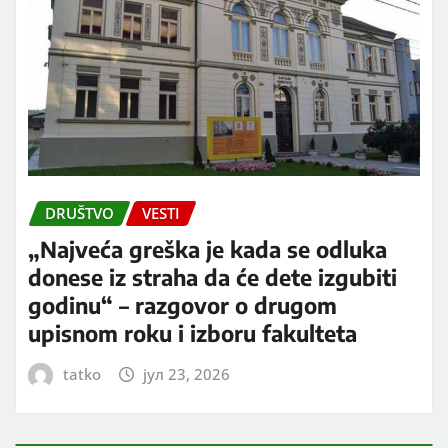
DRUŠTVO
VESTI
„Najveća greška je kada se odluka
donese iz straha da će dete izgubiti
godinu“ – razgovor o drugom
upisnom roku i izboru fakulteta
tatko
јул 23, 2026