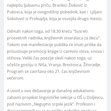
najlepšu ljubavnu priču, Brankici Živković iz
Pukovca, koja je ovogodišnji pobednik, kao i Ljiljani
Sokolović iz Prokuplja, koja je osvojila drugo mesto.
Odmah nakon toga, od 18.30 kreću “Susreti
prosvetnih radnika, književnih stvaralaca za decu”.
Tokom ove manifestacije publika će imati prilike da
prisustvuje promociji knjige U carevini slova, snova i
stihova. Veliki čas poezije sledi nakon toga, uz
učešće gostiju iz Niša, Vranja, Brestovca, Žitoradje.
Program se završava oko 21. čas književnom
večerom.
A uvod u ovo dešavanje je današnji edukativno-
zabavni projekat lingvističke sekcije u OŠ u Doljevcu,
pod nazivom „Negujmo srpski jezik“. Profesori i
djaci pripremili su za tu priliku nekoliko igrokaza,