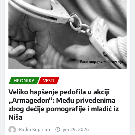
HRONIKA
VESTI
Veliko hapšenje pedofila u akciji
„Armagedon“: Među privedenima
zbog dečije pornografije i mladić iz
Niša
Radio Koprijan
јул 29, 2026