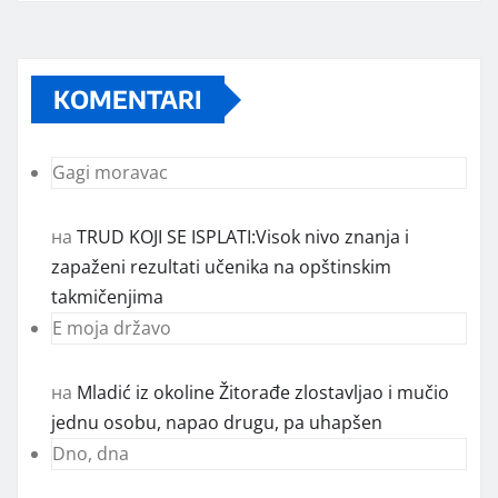
KOMENTARI
Gagi moravac
на
TRUD KOJI SE ISPLATI:Visok nivo znanja i
zapaženi rezultati učenika na opštinskim
takmičenjima
E moja državo
на
Mladić iz okoline Žitorađe zlostavljao i mučio
jednu osobu, napao drugu, pa uhapšen
Dno, dna