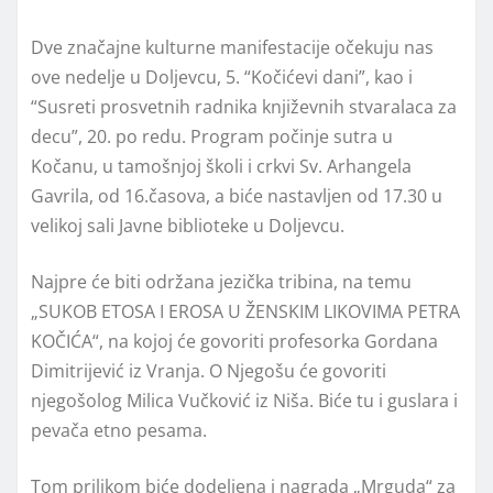
Dve značajne kulturne manifestacije očekuju nas
ove nedelje u Doljevcu, 5. “Kočićevi dani”, kao i
“Susreti prosvetnih radnika književnih stvaralaca za
decu”, 20. po redu. Program počinje sutra u
Kočanu, u tamošnjoj školi i crkvi Sv. Arhangela
Gavrila, od 16.časova, a biće nastavljen od 17.30 u
velikoj sali Javne biblioteke u Doljevcu.
Najpre će biti održana jezička tribina, na temu
„SUKOB ETOSA I EROSA U ŽENSKIM LIKOVIMA PETRA
KOČIĆA“, na kojoj će govoriti profesorka Gordana
Dimitrijević iz Vranja. O Njegošu će govoriti
njegošolog Milica Vučković iz Niša. Biće tu i guslara i
pevača etno pesama.
Tom prilikom biće dodeljena i nagrada „Mrguda“ za