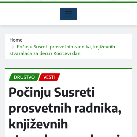
Home
Počinju Susreti prosvetnih radnika, književnih
stvaralaca za decu i Kočićevi dani
DRUŠTVO
VESTI
Počinju Susreti
prosvetnih radnika,
književnih