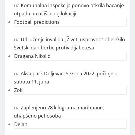
на
Komunalna inspekcija ponovo otkrila bacanje
otpada na očišćenoj lokaciji
Football predictions
на
Udruženje invalida „Živeti uspravno“ obeležilo
Svetski dan borbe protiv dijabetesa
Dragana Nikolić
на
Akva park Doljevac: Sezona 2022. počinje u
subotu 11. juna
Zoki
на
Zaplenjeno 28 kilograma marihuane,
uhapšeno pet osoba
Dejan