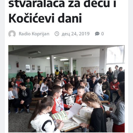
stvaralaca za decu i
Kočićevi dani
Radio Koprijan
дец 24, 2019
0