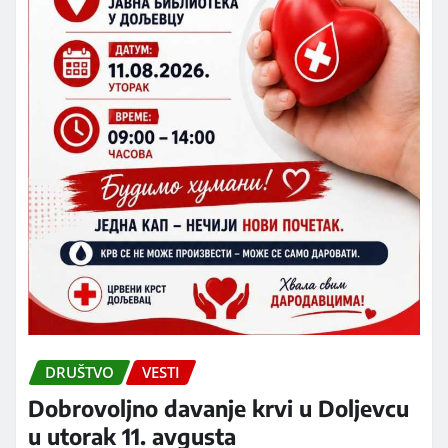
DRUŠTVO
VESTI
Dobrovoljno davanje krvi u Doljevcu
u utorak 11. avgusta