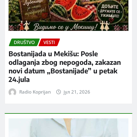
DRUŠTVO
VESTI
Bostanijada u Mekišu: Posle
odlaganja zbog nepogoda, zakazan
novi datum „Bostanijade” u petak
24.jula
Radio Koprijan
јул 21, 2026