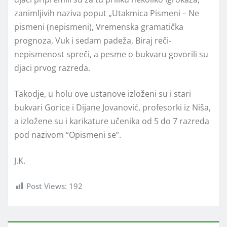
zanimljivih naziva poput „Utakmica Pismeni – Ne
pismeni (nepismeni), Vremenska gramatička
prognoza, Vuk i sedam padeža, Biraj reči-
nepismenost spreči, a pesme o bukvaru govorili su
djaci prvog razreda.
Takodje, u holu ove ustanove izloženi su i stari
bukvari Gorice i Dijane Jovanović, profesorki iz Niša,
a izložene su i karikature učenika od 5 do 7 razreda
pod nazivom “Opismeni se”.
J.K.
Post Views:
192