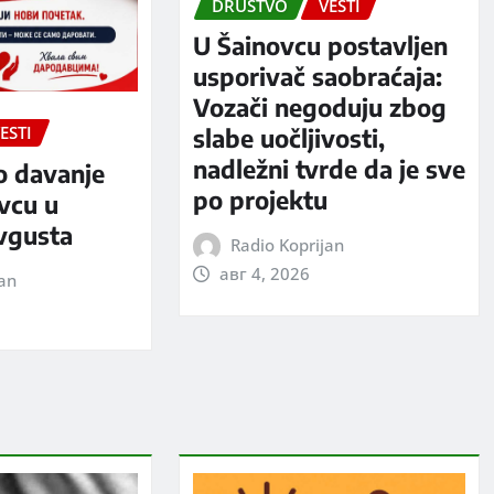
DRUŠTVO
VESTI
U Šainovcu postavljen
usporivač saobraćaja:
Vozači negoduju zbog
ESTI
slabe uočljivosti,
nadležni tvrde da je sve
o davanje
po projektu
evcu u
avgusta
Radio Koprijan
авг 4, 2026
jan