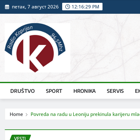
Skip
петак, 7 август 2026
12:16:31 PM
to
content
DRUŠTVO
SPORT
HRONIKA
SERVIS
E
Home
Povreda na radu u Leoniju prekinula karijeru ml
VESTI