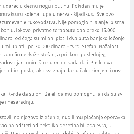
ktan udarac u desnu nogu i butinu. Pokidan mu je
ontrakturu kolena i upalu nerva -išijadikus. Sve ovo
a razumevanje rukovodstva. Nije pomoglo ni slanje pisma
anju, lekove, privatne terapeute dao preko 15.000
inara, od čega su mi oni platili dva puta banjsko lečenje
u mi uplatili po 70.000 dinara – tvrdi Stefan. Nažalost
stvom firme -kaže Stefan, a prilikom poslednjeg
adovoljan onim što su mi do sada dali. Posle dva
 obim posla, iako svi znaju da su čak primljeni i novi
 i tvrde da su oni želeli da mu pomognu, ali da su svi
je i nesaradnju.
tavili na njegovo izlečenje, nudili mu plaćanje oporavka
rao na odšteti od nekoliko desetina hiljada evra, u
aniji. Demantovali su da su dobili Stefanov zahtev za