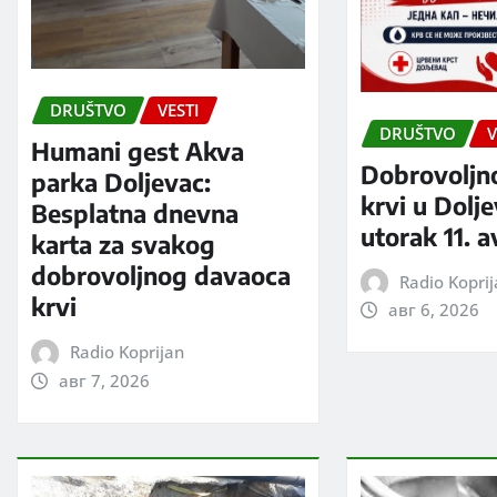
DRUŠTVO
VESTI
DRUŠTVO
V
Humani gest Akva
Dobrovoljn
parka Doljevac:
krvi u Dolj
Besplatna dnevna
utorak 11. 
karta za svakog
dobrovoljnog davaoca
Radio Kopri
krvi
авг 6, 2026
Radio Koprijan
авг 7, 2026