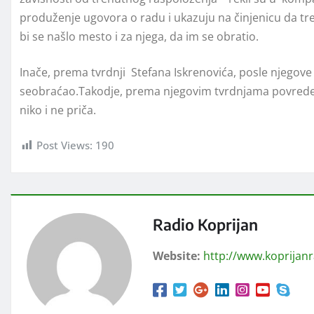
produženje ugovora o radu i ukazuju na činjenicu da t
bi se našlo mesto i za njega, da im se obratio.
Inače, prema tvrdnji Stefana Iskrenovića, posle njegove p
seobraćao.Takodje, prema njegovim tvrdnjama povrede na
niko i ne priča.
Post Views:
190
Radio Koprijan
Website:
http://www.koprijan