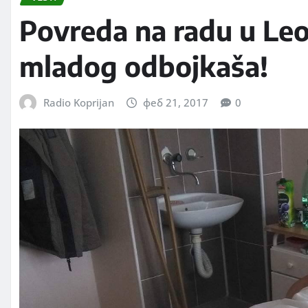
Povreda na radu u Leon
mladog odbojkaša!
Radio Koprijan
феб 21, 2017
0