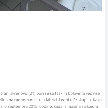
tefan Iskrenović (21) bori se sa teškim bolovima već više
ašina na radnom mestu u fabrici Leoni u Prokuplju. Kako
esilo septembra 2015. godine, kada je mašina za kojom