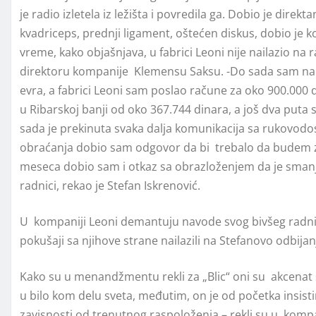
je radio izletela iz ležišta i povredila ga. Dobio je dire
kvadriceps, prednji ligament, oštećen diskus, dobio je k
vreme, kako objašnjava, u fabrici Leoni nije nailazio n
direktoru kompanije Klemensu Saksu. -Do sada sam na b
evra, a fabrici Leoni sam poslao račune za oko 900.000 d
u Ribarskoj banji od oko 367.744 dinara, a još dva puta s
sada je prekinuta svaka dalja komunikacija sa rukovodo
obraćanja dobio sam odgovor da bi trebalo da budem z
meseca dobio sam i otkaz sa obrazloženjem da je smanjen
radnici, rekao je Stefan Iskrenović.
U kompaniji Leoni demantuju navode svog bivšeg radnika
pokušaji sa njihove strane nailazili na Stefanovo odbijan
Kako su u menandžmentu rekli za „Blic“ oni su akcenat s
u bilo kom delu sveta, međutim, on je od početka insisti
zavisnosti od trenutnog raspoloženja – rekli su u komp