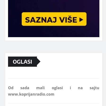
Marketing telefon 062 463 002
OGLASI
Od sada mali oglasi i na sajtu
www.koprijanradio.com