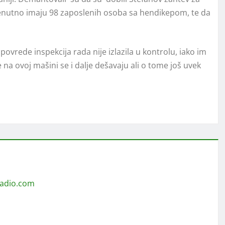
renutno imaju 98 zaposlenih osoba sa hendikepom, te da
ovrede inspekcija rada nije izlazila u kontrolu, iako im
 ovoj mašini se i dalje dešavaju ali o tome još uvek
radio.com