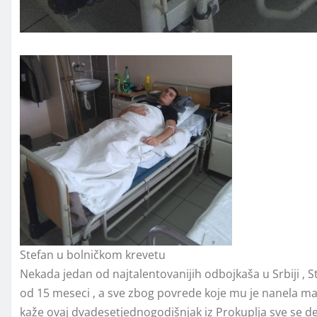
Stefan u bolničkom krevetu
Nekada jedan od najtalentovanijih odbojkaša u Srbiji , S
od 15 meseci , a sve zbog povrede koje mu je nanela m
kaže ovaj dvadesetjednogodišnjak iz Prokuplja sve se d