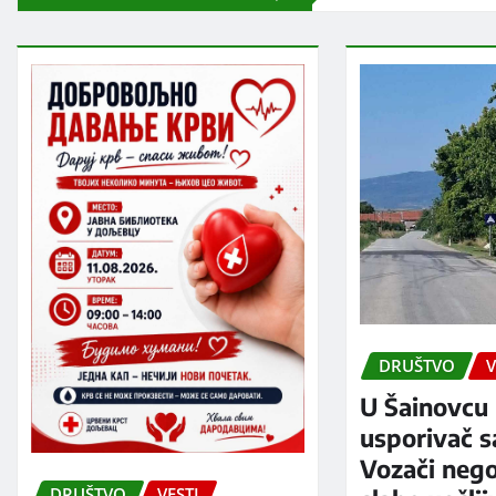
DRUŠTVO
V
U Šainovcu 
usporivač s
Vozači neg
DRUŠTVO
VESTI