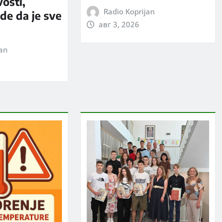
vosti,
Radio Koprijan
rde da je sve
авг 3, 2026
jan