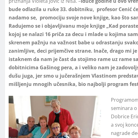
priznanja Violeta Jović iz Niša. –
Iduće godine u ovo vr
bude odlazila u ruke 33. dobitniku, profesor Cenić ć
nadamo se, promociju svoje nove knjige, kao što sa
Radujemo se i objavljivanu moje knjige „Kad porast
kojoj se nalazi 16 priča za decu i mlade u kojima sam
skrenem pažnju na važnost babe u odrastanju svako
zanimljive, deci prijemčive strane. Inače, drago mi j
istaknem da nam je čast da stojimo rame uz rame s
dobitnicima Gašinog pera, a i veliko nam je zadovol
dušu juga, jer smo u jučerašnjem Vlastinom predstav
mišljenju mnogih učesnika, bio najbolji program fest
Programom 
seminara o
Dobrice Eri
a svoj konc
nagrade dec