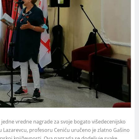
još jedne vredne nagrade za svoje bogato višedecenijsko
 u Lazarevcu, profesoru Ceniću uručeno je zlatno Gašino
rpskoj književnosti. Ova nagrada se dodelјuje svake