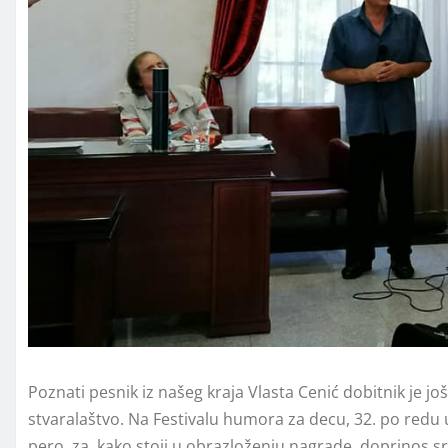
Poznati pesnik iz našeg kraja Vlasta Cenić dobitnik je 
stvaralaštvo. Na Festivalu humora za decu, 32. po redu
pero, za, kako stoji u obrazloženju nagrade, doprinos s