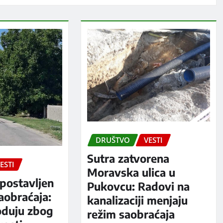
DRUŠTVO
VESTI
Sutra zatvorena
ESTI
Moravska ulica u
postavljen
Pukovcu: Radovi na
aobraćaja:
kanalizaciji menjaju
oduju zbog
režim saobraćaja