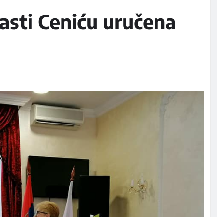
lasti Ceniću uručena