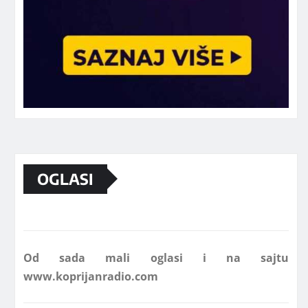
Marketing telefon 062 463 002
OGLASI
Od sada mali oglasi i na sajtu
www.koprijanradio.com