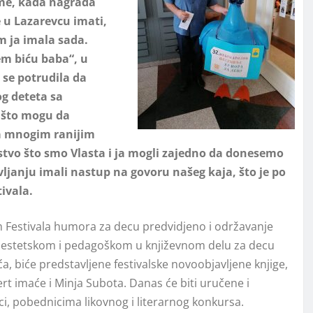
eme, kada nagrada
e u Lazarevcu imati,
m ja imala sada.
em biću baba“, u
 se potrudila da
g deteta sa
e što mogu da
a mnogim ranijim
jstvo što smo Vlasta i ja mogli zajedno da donesemo
ljanju imali nastup na govoru našeg kaja, što je po
ivala.
Festivala humora za decu predvidjeno i održavanje
 estetskom i pedagoškom u književnom delu za decu
ća, biće predstavljene festivalske novoobjavlјene knjige,
ert imaće i Minja Subota. Danas će biti uručene i
i, pobednicima likovnog i literarnog konkursa.