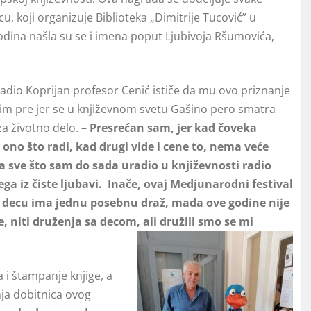
 koji organizuje Biblioteka „Dimitrije Tucović” u
dina našla su se i imena poput Ljubivoja Ršumovića,
 Radio Koprijan profesor Cenić ističe da mu ovo priznanje
 tim pre jer se u književnom svetu Gašino pero smatra
a životno delo. –
Presrećan sam, jer kad čoveka
ono što radi, kad drugi vide i cene to, nema veće
a sve što sam do sada uradio u književnosti radio
ga iz čiste ljubavi. Inače, ovaj Medjunarodni festival
decu ima jednu posebnu draž, mada ove godine nije
e, niti druženja sa decom, ali družili smo se mi
 i štampanje knjige, a
nja dobitnica ovog