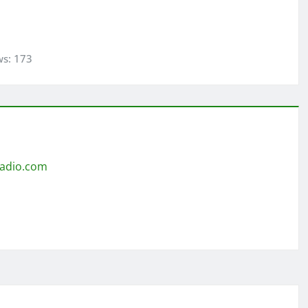
ws:
173
radio.com