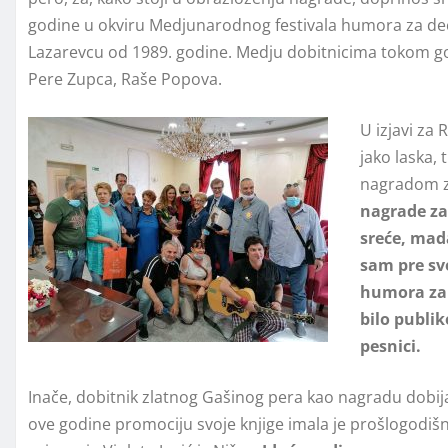
godine u okviru Medjunarodnog festivala humora za decu,
Lazarevcu od 1989. godine. Medju dobitnicima tokom go
Pere Zupca, Raše Popova.
U izjavi za
jako laska,
nagradom z
nagrade za 
sreće, mad
sam pre sve
humora za 
bilo publik
pesnici.
Inače, dobitnik zlatnog Gašinog pera kao nagradu dobija
ove godine promociju svoje knjige imala je prošlogodiš