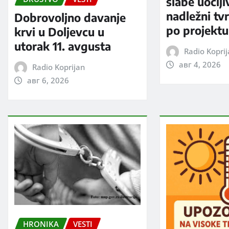
slabe uočlji
nadležni tv
Dobrovoljno davanje
po projektu
krvi u Doljevcu u
utorak 11. avgusta
Radio Kopri
авг 4, 2026
Radio Koprijan
авг 6, 2026
HRONIKA
VESTI