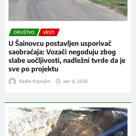
DRUŠTVO
VESTI
U Šainovcu postavljen usporivač
saobraćaja: Vozači negoduju zbog
slabe uočljivosti, nadležni tvrde da je
sve po projektu
Radio Koprijan
авг 4, 2026