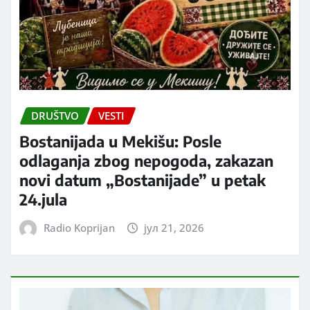
DRUŠTVO
VESTI
Bostanijada u Mekišu: Posle
odlaganja zbog nepogoda, zakazan
novi datum „Bostanijade” u petak
24.jula
Radio Koprijan
јул 21, 2026