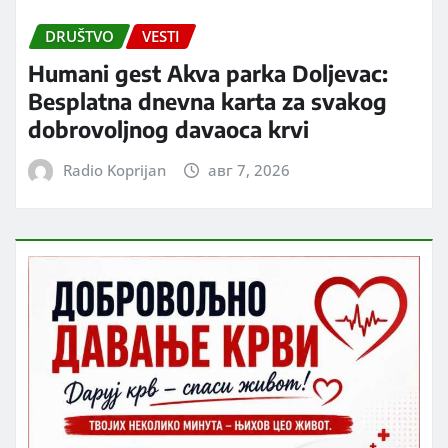
DRUŠTVO
VESTI
Humani gest Akva parka Doljevac:
Besplatna dnevna karta za svakog
dobrovoljnog davaoca krvi
Radio Koprijan
авг 7, 2026