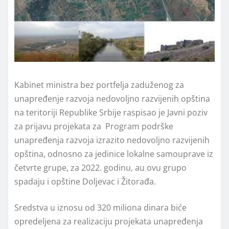
Kabinet ministra bez portfelja zaduženog za
unapređenje razvoja nedovoljno razvijenih opština
na teritoriji Republike Srbije raspisao je Javni poziv
za prijavu projekata za Program podrške
unapređenja razvoja izrazito nedovoljno razvijenih
opština, odnosno za jedinice lokalne samouprave iz
četvrte grupe, za 2022. godinu, au ovu grupo
spadaju i opštine Doljevac i Žitorađa.
Sredstva u iznosu od 320 miliona dinara biće
opredeljena za realizaciju projekata unapređenja