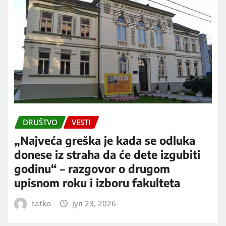
DRUŠTVO
VESTI
„Najveća greška je kada se odluka
donese iz straha da će dete izgubiti
godinu“ – razgovor o drugom
upisnom roku i izboru fakulteta
tatko
јул 23, 2026