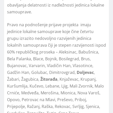
obavlјanja delatnosti iz nadležnosti jedinica lokalne
samouprave.
Pravo na podnošenje prijave projekta imaju
jedinice lokalne samouprave koje čine četvrtu
grupu izrazito nedovolјno razvijenih jedinica
lokalnih samouprava čiji je stepen razvijenosti ispod
60% republičkog proseka – Aleksinac, Babušnica,
Bela Palanka, Blace, Bojnik, Bosilegrad, Brus,
Bujanovac, Varvarin, Vladičin Han, Vlasotince,
Gadžin Han, Golubac, Dimitrovgrad,
Dolјevac
,
Žabari, Žagubica,
Žitorađa
, Knjaževac, Krupanj,
Kuršumlija, Kučevo, Lebane, Ljig, Mali Zvornik, Malo
Crniće, Medveđa, Merošina, Mionica, Nova Varoš,
Opovo, Petrovac na Mlavi, Preševo, Priboj,
Prijepolјe, Ražanj, Raška, Rekovac, Svrlјig, Sjenica,