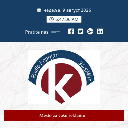
Skip
недеља, 9 август 2026
to
content
6:47:08 AM
Pratite nas