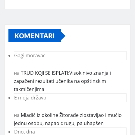
KOMENTARI
Gagi moravac
на
TRUD KOJI SE ISPLATI:Visok nivo znanja i
zapaženi rezultati učenika na opštinskim
takmičenjima
E moja državo
на
Mladić iz okoline Žitorađe zlostavljao i mučio
jednu osobu, napao drugu, pa uhapšen
Dno, dna