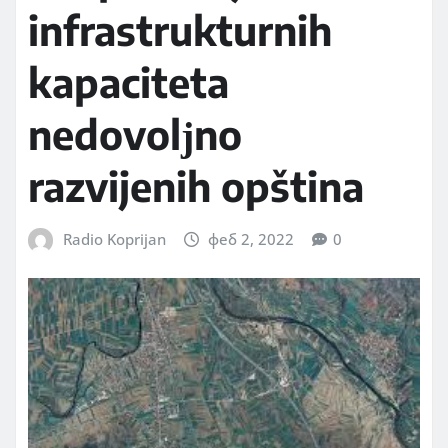
infrastrukturnih
kapaciteta
nedovolјno
razvijenih opština
Radio Koprijan
феб 2, 2022
0