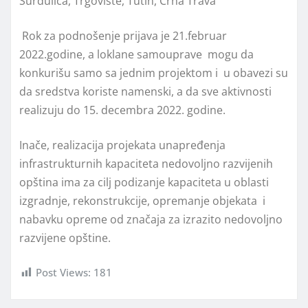
Surdulica, Trgovište, Tutin, Crna Trava
Rok za podnošenje prijava je 21.februar
2022.godine, a loklane samouprave mogu da
konkurišu samo sa jednim projektom i u obavezi su
da sredstva koriste namenski, a da sve aktivnosti
realizuju do 15. decembra 2022. godine.
Inače, realizacija projekata unapređenja
infrastrukturnih kapaciteta nedovoljno razvijenih
opština ima za cilj podizanje kapaciteta u oblasti
izgradnje, rekonstrukcije, opremanje objekata i
nabavku opreme od značaja za izrazito nedovolјno
razvijene opštine.
Post Views:
181