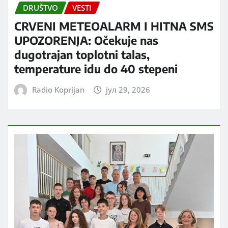
DRUŠTVO
VESTI
CRVENI METEOALARM I HITNA SMS
UPOZORENJA: Očekuje nas
dugotrajan toplotni talas,
temperature idu do 40 stepeni
Radio Koprijan
јул 29, 2026