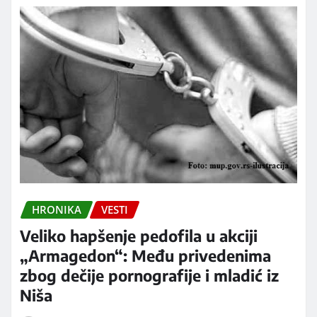
HRONIKA
VESTI
Veliko hapšenje pedofila u akciji
„Armagedon“: Među privedenima
zbog dečije pornografije i mladić iz
Niša