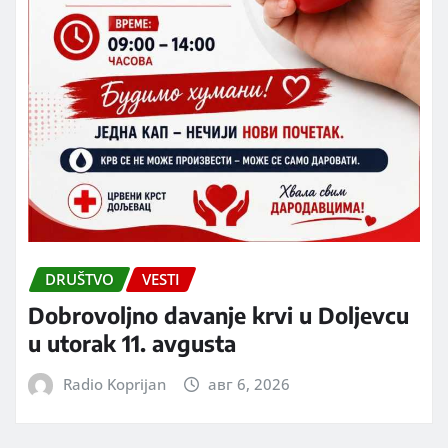
DRUŠTVO
VESTI
Dobrovoljno davanje krvi u Doljevcu
u utorak 11. avgusta
Radio Koprijan
авг 6, 2026