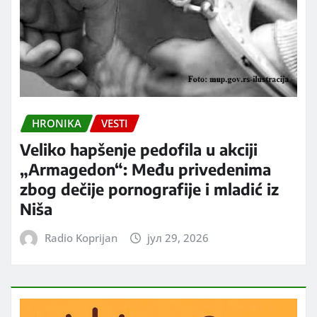
HRONIKA
VESTI
Veliko hapšenje pedofila u akciji
„Armagedon“: Među privedenima
zbog dečije pornografije i mladić iz
Niša
Radio Koprijan
јул 29, 2026