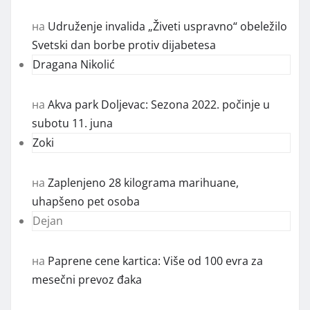
на
Udruženje invalida „Živeti uspravno“ obeležilo
Svetski dan borbe protiv dijabetesa
Dragana Nikolić
на
Akva park Doljevac: Sezona 2022. počinje u
subotu 11. juna
Zoki
на
Zaplenjeno 28 kilograma marihuane,
uhapšeno pet osoba
Dejan
на
Paprene cene kartica: Više od 100 evra za
mesečni prevoz đaka