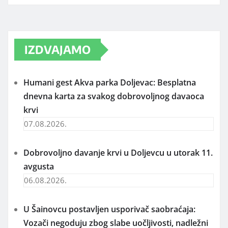
IZDVAJAMO
Humani gest Akva parka Doljevac: Besplatna
dnevna karta za svakog dobrovoljnog davaoca
krvi
07.08.2026.
Dobrovoljno davanje krvi u Doljevcu u utorak 11.
avgusta
06.08.2026.
U Šainovcu postavljen usporivač saobraćaja:
Vozači negoduju zbog slabe uočljivosti, nadležni