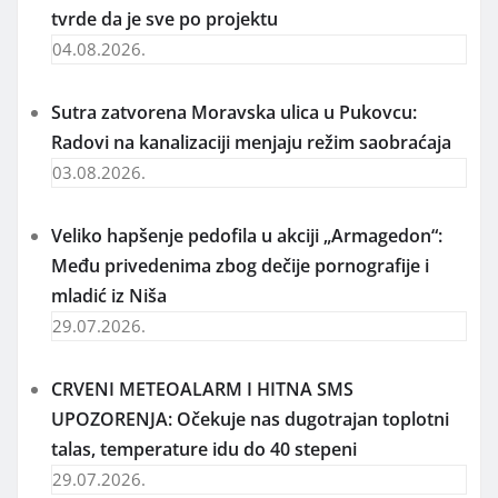
tvrde da je sve po projektu
04.08.2026.
Sutra zatvorena Moravska ulica u Pukovcu:
Radovi na kanalizaciji menjaju režim saobraćaja
03.08.2026.
Veliko hapšenje pedofila u akciji „Armagedon“:
Među privedenima zbog dečije pornografije i
mladić iz Niša
29.07.2026.
CRVENI METEOALARM I HITNA SMS
UPOZORENJA: Očekuje nas dugotrajan toplotni
talas, temperature idu do 40 stepeni
29.07.2026.