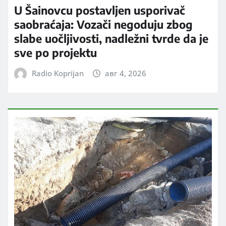
U Šainovcu postavljen usporivač
saobraćaja: Vozači negoduju zbog
slabe uočljivosti, nadležni tvrde da je
sve po projektu
Radio Koprijan
авг 4, 2026