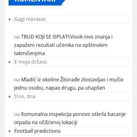
Gagi moravac
на
TRUD KOJI SE ISPLATI:Visok nivo znanja i
zapaženi rezultati učenika na opštinskim
takmičenjima
E moja državo
на
Mladić iz okoline Žitorađe zlostavljao i mučio
jednu osobu, napao drugu, pa uhapšen
Dno, dna
на
Komunalna inspekcija ponovo otkrila bacanje
otpada na očišćenoj lokaciji
Football predictions