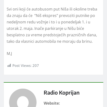
Svi oni koji će autobusom put Niša ili okoline treba
da znaju da će “Niš ekspres” prevoziti putnike po
nedeljnom redu vožnje i to i u ponedeljak 1. i u
utorak 2. maja. Inače parkiranje u Nišu biće
besplatno za vreme predstojećih prazničnih dana,
tako da vlasnici automobila ne moraju da brinu.
M.J
Post Views:
207
Radio Koprijan
Website: