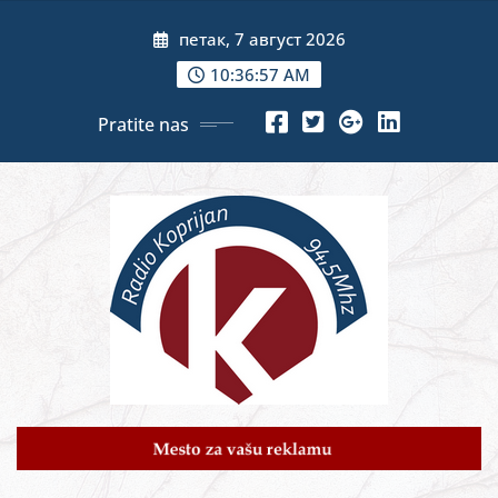
Skip
петак, 7 август 2026
to
content
10:36:59 AM
Pratite nas