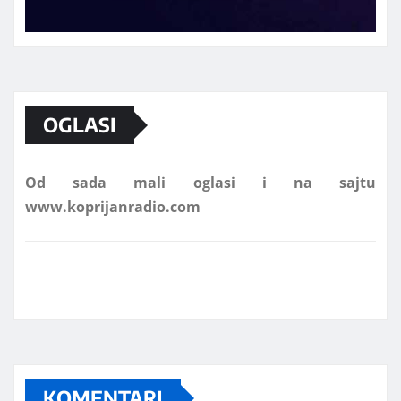
Marketing telefon 062 463 002
OGLASI
Od sada mali oglasi i na sajtu
www.koprijanradio.com
KOMENTARI