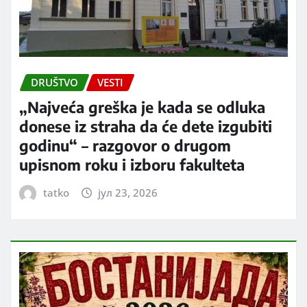
DRUŠTVO
VESTI
„Najveća greška je kada se odluka
donese iz straha da će dete izgubiti
godinu“ – razgovor o drugom
upisnom roku i izboru fakulteta
tatko
јул 23, 2026