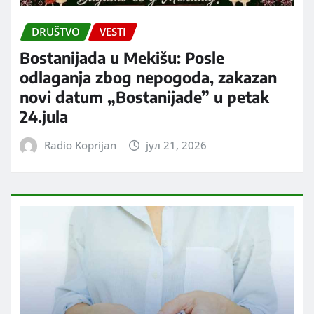
DRUŠTVO
VESTI
Bostanijada u Mekišu: Posle
odlaganja zbog nepogoda, zakazan
novi datum „Bostanijade” u petak
24.jula
Radio Koprijan
јул 21, 2026