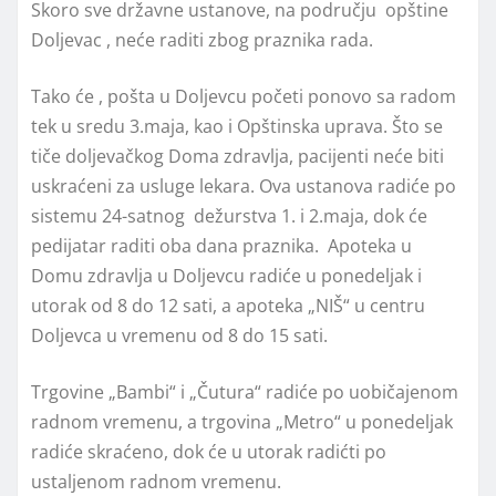
Skoro sve državne ustanove, na području opštine
Doljevac , neće raditi zbog praznika rada.
Tako će , pošta u Doljevcu početi ponovo sa radom
tek u sredu 3.maja, kao i Opštinska uprava. Što se
tiče doljevačkog Doma zdravlja, pacijenti neće biti
uskraćeni za usluge lekara. Ova ustanova radiće po
sistemu 24-satnog dežurstva 1. i 2.maja, dok će
pedijatar raditi oba dana praznika. Apoteka u
Domu zdravlja u Doljevcu radiće u ponedeljak i
utorak od 8 do 12 sati, a apoteka „NIŠ“ u centru
Doljevca u vremenu od 8 do 15 sati.
Trgovine „Bambi“ i „Čutura“ radiće po uobičajenom
radnom vremenu, a trgovina „Metro“ u ponedeljak
radiće skraćeno, dok će u utorak radićti po
ustaljenom radnom vremenu.