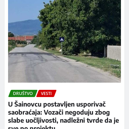
DRUŠTVO
VESTI
U Šainovcu postavljen usporivač
saobraćaja: Vozači negoduju zbog
slabe uočljivosti, nadležni tvrde da je
sve po projektu