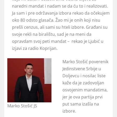
naredni mandat i nadam se da ću to i realizovati.
Ja sam i pre održavanja izbora rekao da očekujem
oko 80 odsto glasača. Žao mi je onih koji nisu
prešli cenzus, ali sami su hteli izbore. Građani su
svoje rekli na biralištu, sad je na meni da
opravdam svoj peti mandat – rekao je Ljubić u
izjavi za radio Koprijan.
Marko Stošić poverenik
Jedinstvene Srbije u
Doljevcu i nosilac liste
kaže da je zadovoljan
osvojenim mandatima,
jer je ova partija prvi
put sama izašla na
Marko Stošić JS
izbore.