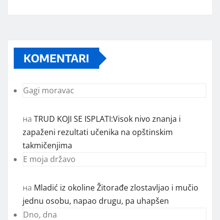
KOMENTARI
Gagi moravac
на
TRUD KOJI SE ISPLATI:Visok nivo znanja i
zapaženi rezultati učenika na opštinskim
takmičenjima
E moja državo
на
Mladić iz okoline Žitorađe zlostavljao i mučio
jednu osobu, napao drugu, pa uhapšen
Dno, dna