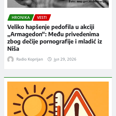
HRONIKA
VESTI
Veliko hapšenje pedofila u akciji
„Armagedon“: Među privedenima
zbog dečije pornografije i mladić iz
Niša
Radio Koprijan
јул 29, 2026