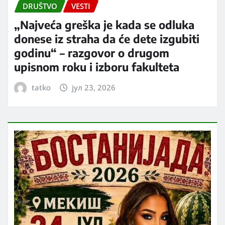
DRUŠTVO
VESTI
„Najveća greška je kada se odluka
donese iz straha da će dete izgubiti
godinu“ – razgovor o drugom
upisnom roku i izboru fakulteta
tatko
јул 23, 2026