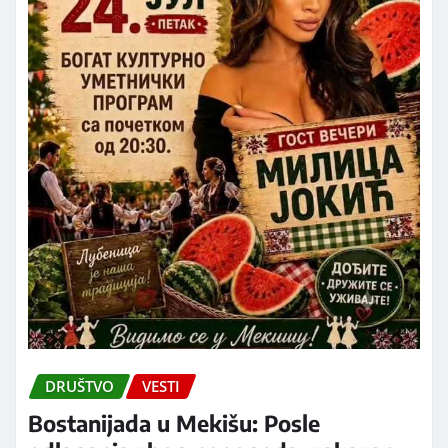
DRUŠTVO
VESTI
Bostanijada u Mekišu: Posle