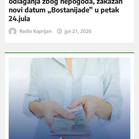
odlaganja zbog nepogoda, zakazan
novi datum „Bostanijade” u petak
24.jula
Radio Koprijan
јул 21, 2026