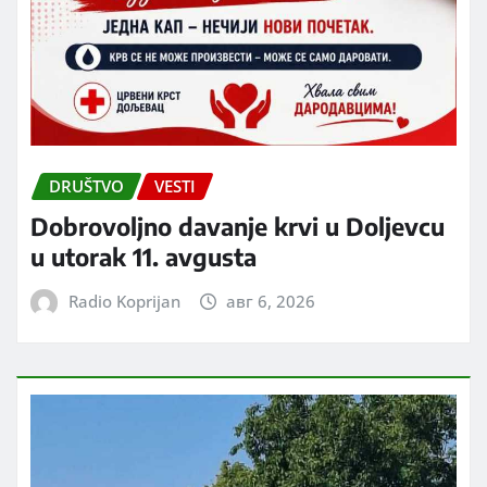
DRUŠTVO
VESTI
Dobrovoljno davanje krvi u Doljevcu
u utorak 11. avgusta
Radio Koprijan
авг 6, 2026