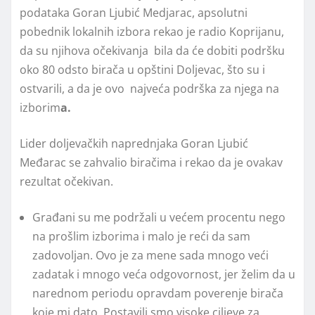
podataka Goran Ljubić Medjarac, apsolutni
pobednik lokalnih izbora rekao je radio Koprijanu,
da su njihova očekivanja bila da će dobiti podršku
oko 80 odsto birača u opštini Doljevac, što su i
ostvarili, a da je ovo najveća podrška za njega na
izborim
a.
Lider doljevačkih naprednjaka Goran Ljubić
Međarac se zahvalio biračima i rekao da je ovakav
rezultat očekivan.
Građani su me podržali u većem procentu nego
na prošlim izborima i malo je reći da sam
zadovoljan. Ovo je za mene sada mnogo veći
zadatak i mnogo veća odgovornost, jer želim da u
narednom periodu opravdam poverenje birača
koje mi dato. Postavili smo visoke ciljeve za