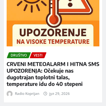
DRUŠTVO
VESTI
CRVENI METEOALARM I HITNA SMS
UPOZORENJA: Očekuje nas
dugotrajan toplotni talas,
temperature idu do 40 stepeni
Radio Koprijan
јул 29, 2026