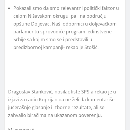
Pokazali smo da smo relevantni politički faktor u
celom Nišavskom okrugu, pa i na području
opštine Doljevac. Naši odbornici u doljevačkom
parlamentu sprovodiće program Jedinstvene
Srbije sa kojim smo se i predstavili u
predizbornoj kampanji- rekao je Stošić.
Dragoslav Stanković, nosilac liste SPS-a rekao je u
izjavi za radio Koprijan da ne želi da komentariše
jučerašnje glasanje i izborne rezultate, ali se
zahvalio biračima na ukazanom poverenju.