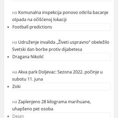
на
Komunalna inspekcija ponovo otkrila bacanje
otpada na očišćenoj lokaciji
Football predictions
на
Udruženje invalida „Živeti uspravno“ obeležilo
Svetski dan borbe protiv dijabetesa
Dragana Nikolić
на
Akva park Doljevac: Sezona 2022. počinje u
subotu 11. juna
Zoki
на
Zaplenjeno 28 kilograma marihuane,
uhapšeno pet osoba
Dejan