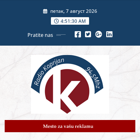
Skip
петак, 7 август 2026
to
content
4:51:32 AM
Pratite nas