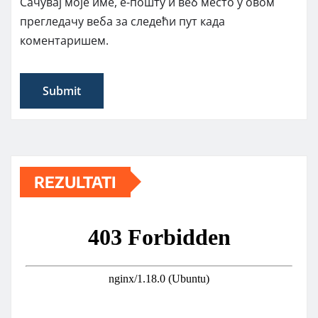
Сачувај моје име, е-пошту и веб место у овом
прегледачу веба за следећи пут када
коментаришем.
REZULTATI