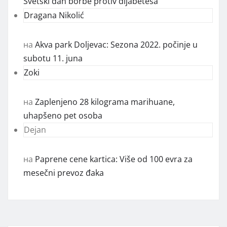
Svetski dan borbe protiv dijabetesa
Dragana Nikolić
на
Akva park Doljevac: Sezona 2022. počinje u
subotu 11. juna
Zoki
на
Zaplenjeno 28 kilograma marihuane,
uhapšeno pet osoba
Dejan
на
Paprene cene kartica: Više od 100 evra za
mesečni prevoz đaka