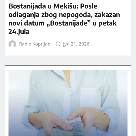
Bostanijada u Mekišu: Posle
odlaganja zbog nepogoda, zakazan
novi datum „Bostanijade” u petak
24.jula
Radio Koprijan
јул 21, 2026