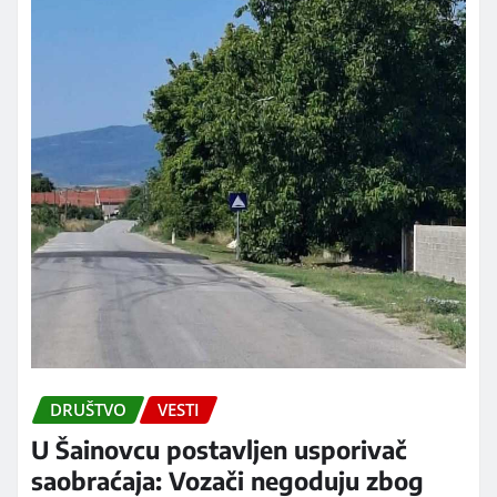
DRUŠTVO
VESTI
U Šainovcu postavljen usporivač
saobraćaja: Vozači negoduju zbog