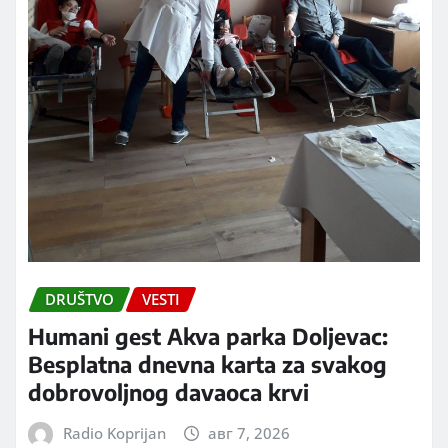
DRUŠTVO
VESTI
Humani gest Akva parka Doljevac:
Besplatna dnevna karta za svakog
dobrovoljnog davaoca krvi
Radio Koprijan
авг 7, 2026