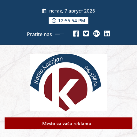
Skip
петак, 7 август 2026
to
content
12:55:56 PM
Pratite nas