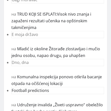
на
TRUD KOJI SE ISPLATI:Visok nivo znanja i
zapaženi rezultati učenika na opštinskim
takmičenjima
E moja državo
на
Mladić iz okoline Žitorađe zlostavljao i mučio
jednu osobu, napao drugu, pa uhapšen
Dno, dna
на
Komunalna inspekcija ponovo otkrila bacanje
otpada na očišćenoj lokaciji
Football predictions
на
Udruženje invalida „Živeti uspravno“ obeležilo