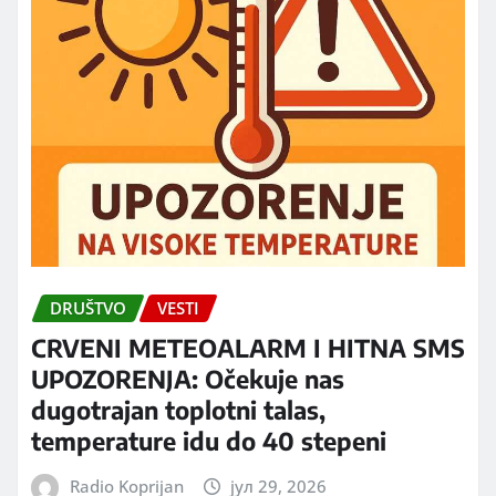
DRUŠTVO
VESTI
CRVENI METEOALARM I HITNA SMS
UPOZORENJA: Očekuje nas
dugotrajan toplotni talas,
temperature idu do 40 stepeni
Radio Koprijan
јул 29, 2026