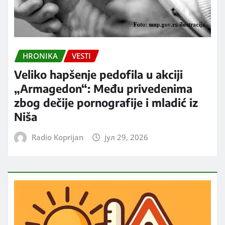
HRONIKA
VESTI
Veliko hapšenje pedofila u akciji
„Armagedon“: Među privedenima
zbog dečije pornografije i mladić iz
Niša
Radio Koprijan
јул 29, 2026