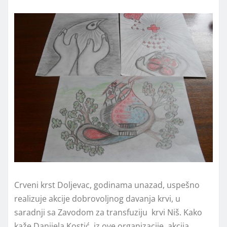
Crveni krst Doljevac, godinama unazad, uspešno
realizuje akcije dobrovoljnog davanja krvi, u
saradnji sa Zavodom za transfuziju krvi Niš. Kako
kaže Danijela Kostić, iz ove organizacije, akcija