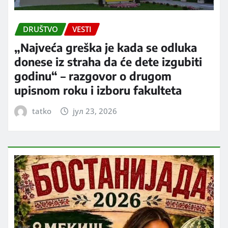
DRUŠTVO
VESTI
„Najveća greška je kada se odluka
donese iz straha da će dete izgubiti
godinu“ – razgovor o drugom
upisnom roku i izboru fakulteta
tatko
јул 23, 2026