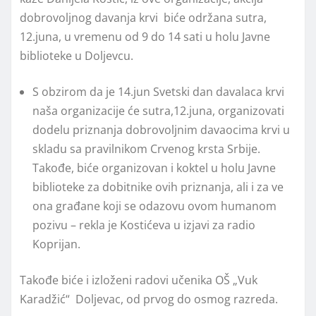
dobrovoljnog davanja krvi biće održana sutra,
12.juna, u vremenu od 9 do 14 sati u holu Javne
biblioteke u Doljevcu.
S obzirom da je 14.jun Svetski dan davalaca krvi
naša organizacije će sutra,12.juna, organizovati
dodelu priznanja dobrovoljnim davaocima krvi u
skladu sa pravilnikom Crvenog krsta Srbije.
Takođe, biće organizovan i koktel u holu Javne
biblioteke za dobitnike ovih priznanja, ali i za ve
ona građane koji se odazovu ovom humanom
pozivu – rekla je Kostićeva u izjavi za radio
Koprijan.
Takođe biće i izloženi radovi učenika OŠ „Vuk
Karadžić“ Doljevac, od prvog do osmog razreda.