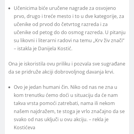
Učenicima biće uručene nagrade za osvojeno
prvo, drugo i treće mesto i to u dve kategorije, za
učenike od prvod do četvrtog razreda i za
učenike od petog do do osmog razreda. U pitanju
su likovni i literarni radovi na temu „Krv živ znači“
– istakla je Danijela Kostić.
Ona je iskoristila ovu priliku i pozvala sve sugrađane
da se pridruže akciji dobrovoljnog davanja krvi.
Ovo je jedan humani čin. Niko od nas ne zna u
kom trenutku ćemo doći u situaciju da će nam
takva vrsta pomoći zatrebati, nama ili nekom
našem najdražem, te stoga je vrlo značajno da se
svako od nas uključi u ovu akciju. – rekla je
Kostićeva