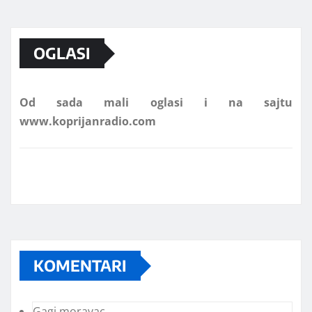
Marketing telefon 062 463 002
OGLASI
Od sada mali oglasi i na sajtu
www.koprijanradio.com
KOMENTARI
Gagi moravac